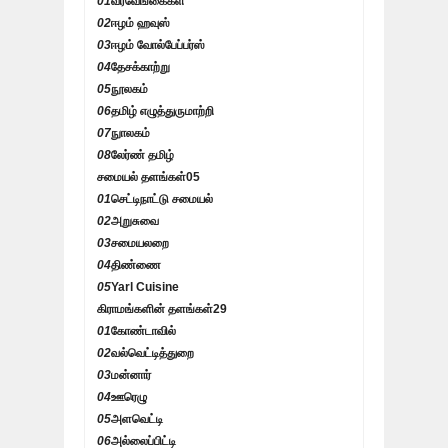
01
வீரவேங்கைகள்
02
ஈழம் ஹவுஸ்
03
ஈழம் வோல்பேப்பர்ஸ்
04
தேசக்காற்று
05
நூலகம்
06
தமிழ் எழுத்துருமாற்றி
07
நுாலகம்
08
லேர்ண் தமிழ்
சமையல் தளங்கள்
05
01
செட்டிநாட்டு சமையல்
02
அறுசுவை
03
சமையலறை
04
திண்ணை
05
Yarl Cuisine
கிராமங்களின் தளங்கள்
29
01
கோண்டாவில்
02
வல்வெட்டித்துறை
03
மன்னார்
04
ஊரெழு
05
அளவெட்டி
06
அல்லைப்பிட்டி