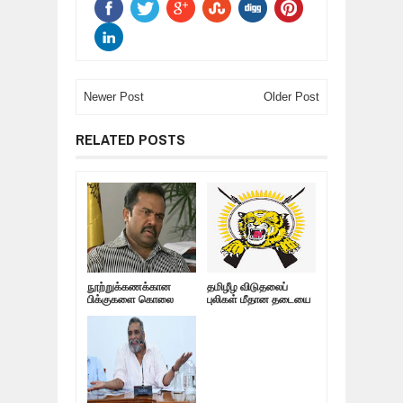
Newer Post
Older Post
RELATED POSTS
நூற்றுக்கணக்கான
தமிழீழ விடுதலைப்
பிக்குகளை கொலை
புலிகள் மீதான தடையை
செய்த கருணா;
நீக்குவது குறித்து
போட்டுடைத்த
விசாரணை! விமான
அமைச்சர்!
நிலையத்திற்கு வந்த
அதிகாரிகள்