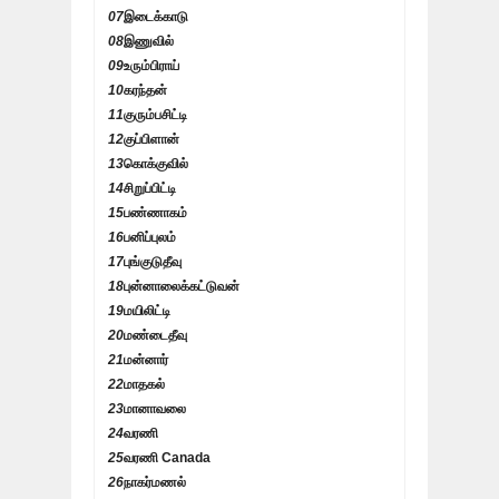
07
இடைக்காடு
08
இணுவில்
09
உரும்பிராய்
10
கரந்தன்
11
குரும்பசிட்டி
12
குப்பிளான்
13
கொக்குவில்
14
சிறுப்பிட்டி
15
பண்ணாகம்
16
பனிப்புலம்
17
புங்குடுதீவு
18
புன்னாலைக்கட்டுவன்
19
மயிலிட்டி
20
மண்டைதீவு
21
மன்னார்
22
மாதகல்
23
மானாவலை
24
வரணி
25
வரணி Canada
26
நாகர்மணல்