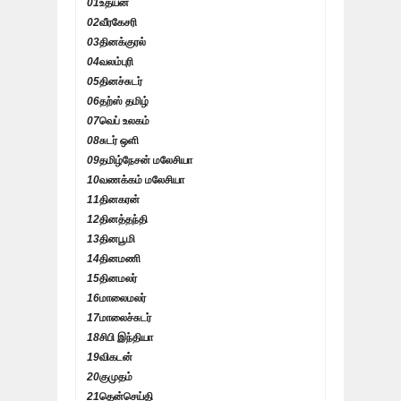
01
உதயன்
02
வீரகேசரி
03
தினக்குரல்
04
வலம்புரி
05
தினச்சுடர்
06
தற்ஸ் தமிழ்
07
வெப் உலகம்
08
சுடர் ஒளி
09
தமிழ்நேசன் மலேசியா
10
வணக்கம் மலேசியா
11
தினகரன்
12
தினத்தந்தி
13
தினபூமி
14
தினமணி
15
தினமலர்
16
மாலைமலர்
17
மாலைச்சுடர்
18
சிபி இந்தியா
19
விகடன்
20
குமுதம்
21
தென்செய்தி