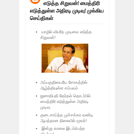
எடுத்த சிறுவன்! மைத்திரி
மக்கள் போராட்டம் ஜெனீவாவிலிருந்து ந
Mar
06,
2019
எடுத்துள்ள அதிரடி முடிவு! முக்கிய
செய்திகள்
MORE INTERNATIONAL NGOS ARE F
Feb
26,
2019
யாழில் விபரீத முடிவை எடுத்த
நிர்க்கதி ஆக்கப்பட்டவர்களின் நீளும் க
Feb
24,
2019
சிறுவன்!
உலக நாடுகளே கண்டு அஞ்சும் தமிழனி
Feb
22,
2019
நாடுகடந்த தமிழீழ அரசாங்கத்தின் பிரதி
Feb
22,
2019
நாடுகடந்த தமிழீழ அரசின் தேர்தலுக்கா
Apr
18,
2019
அப்பகுதியையே சோகத்தில்
ஆழ்த்தியுள்ள சம்பவம்
ஜனாதிபதி தேர்தல் தொடர்பில்
மைத்திரி எடுத்துள்ள அதிரடி
முடிவு
குடைசாய்ந்த முச்சக்கர வண்டி
ஆபத்தான நிலையில் மூவர்!
இன்று காலை இடம்பெற்ற