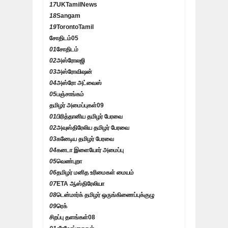
17
UKTamilNews
18
Sangam
19
TorontoTamil
சோதிடம்
05
01
சோதிடம்
02
அஸ்ரோலஜி
03
அஸ்ரோவிஷன்
04
அஸ்ரோ அட்வைஸ்
05
பஞ்சாங்கம்
தமிழர் அமைப்புகள்
09
01
பிரித்தானிய தமிழர் பேரவை
02
அவுஸ்திரேலிய தமிழர் பேரவை
03
கனேடிய தமிழர் பேரவை
04
கனடா இளையோர் அமைப்பு
05
வெண்புறா
06
தமிழர் மனித உரிமைகள் மையம்
07
ETA ஆஸ்திரேலியா
08
டென்மார்க் தமிழர் ஒருங்கிணைப்புக்குழு
09
ரெக்
சிறப்பு தளங்கள்
08