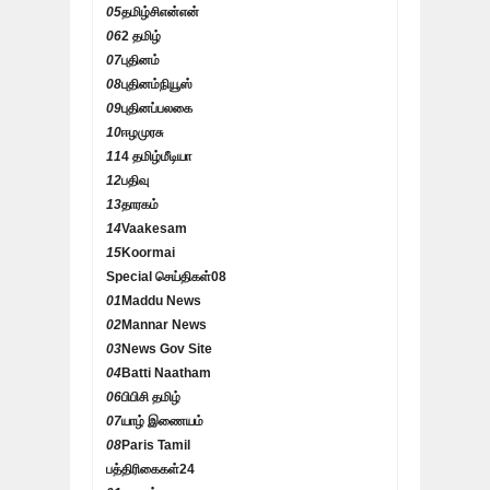
05
தமிழ்சிஎன்என்
06
2 தமிழ்
07
புதினம்
08
புதினம்நியூஸ்
09
புதினப்பலகை
10
ஈழமுரசு
11
4 தமிழ்மீடியா
12
பதிவு
13
தாரகம்
14
Vaakesam
15
Koormai
Special செய்திகள்
08
01
Maddu News
02
Mannar News
03
News Gov Site
04
Batti Naatham
06
பிபிசி தமிழ்
07
யாழ் இணையம்
08
Paris Tamil
பத்திரிகைகள்
24