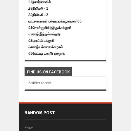
27
நாகர்கோவில்
28
நீர்வேலி - 1
29
நீர்வேலி - 2
பாடசாலைகள் பல்கலைக்கழகங்கள்
05
01
கொக்குவில் இந்துக்கல்லூரி
02
யாழ் இந்துக்கல்லூரி
03
ஹாட்லி கல்லூரி
04
யாழ் பல்கலைக்கழகம்
05
வேம்படி மகளீர் கல்லூரி
FIND US ON FACEBOOK
5/slider-recent
RANDOM POST
Eelam