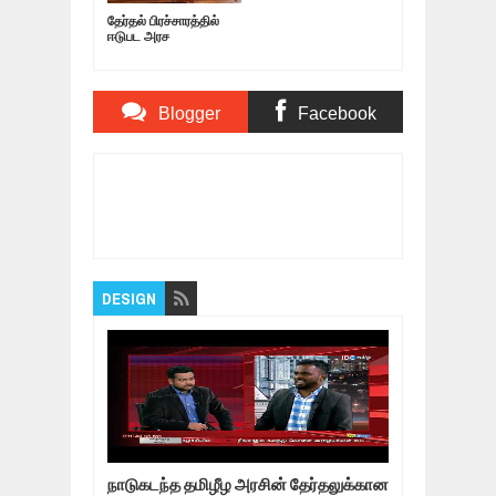
தேர்தல் பிரச்சாரத்தில்
ஈடுபட அரச
நிறுவனங்களிற்கு
அனுமதியில்லை!
Blogger
Facebook
Comments
Comments
Item Reviewed:
யாழில் விபரீத முடிவை எடுத்த
சிறுவன்! மைத்திரி எடுத்துள்ள அதிரடி முடிவு!
முக்கிய செய்திகள்
Rating:
5
Reviewed By:
Thamil
DESIGN
நாடுகடந்த தமிழீழ அரசின் தேர்தலுக்கான