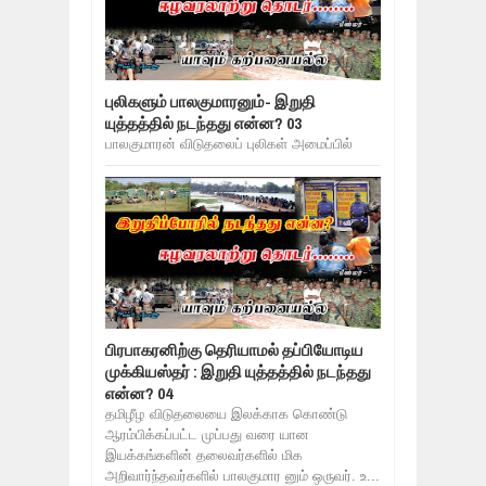
புலிகளும் பாலகுமாரனும்- இறுதி
யுத்தத்தில் நடந்தது என்ன? 03
பாலகுமாரன் விடுதலைப் புலிகள் அமைப்பில்
பிரபாகரனிற்கு தெரியாமல் தப்பியோடிய
முக்கியஸ்தர் : இறுதி யுத்தத்தில் நடந்தது
என்ன? 04
தமிழீழ விடுதலையை இலக்காக கொண்டு
ஆரம்பிக்கப்பட்ட முப்பது வரை யான
இயக்கங்களின் தலைவர்களில் மிக
அறிவார்ந்தவர்களில் பாலகுமார னும் ஒருவர். உ...