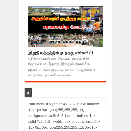
இறுதி யுத்தத்தில் நடந்தது என்ன? 01
விடுதலைப்புலிகள் அமைப்பு யுத்தத் தில்
தோல்வியடைந்ததை இன்னும் ஜீரணிக்க
முடியாத, நம்ப முடியாத வர்கள் பலருள்ளனர்.
காரணம்- புலி கள் அவ்வளவு ...
A
.sub-menu li a { color: #797979; text-shadow:
1px 1px 0px rgba(255,255,255, .2);
background: #e5e5e5; border-bottom: 1px
solid #c9c9c9; -webkit-box-shadow: inset 0px
1px 0px 0px rgba(255,255,255, .1), 0px 1px