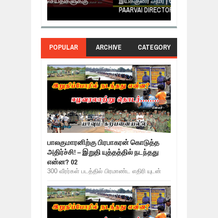
களுக்கு
இயக்குனர் அமீர் | 6TH APRIL AGNI
கருத்தென்னை
PAARVAI DIRECTOR AMEER
NERUKKU NER
POPULAR
ARCHIVE
CATEGORY
பாலகுமாரனிற்கு பிரபாகரன் கொடுத்த
அதிர்ச்சி! – இறுதி யுத்தத்தில் நடந்தது
என்ன? 02
300 வீரர்கள் படத்தில் பிரமாண்ட எதிரி யுடன்