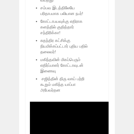
விபத்து!
சம்பவ இடத்திலேயே
பரிதாபமாக பலியான நபர்!
கோட்டாபயவுக்கு எதிராக
களத்தில் குதித்தார்
சந்திரிக்கா!
சுதந்திர கட்சிக்கு
நியமிக்கப்பட்டார் புதிய பதில்
தலைவர்!
மகிந்தவின் மிகப்பெரும்
எதிர்ப்பாளர் கோட்டாவுடன்
இணைவு
சஜித்தின் திரு வாய் பற்றி
கூறும் மகிந்த யாப்பா
அபேவர்தன