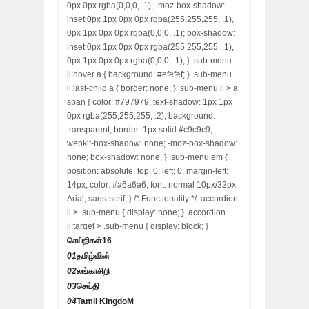
0px 0px rgba(0,0,0, .1); -moz-box-shadow:
inset 0px 1px 0px 0px rgba(255,255,255, .1),
0px 1px 0px 0px rgba(0,0,0, .1); box-shadow:
inset 0px 1px 0px 0px rgba(255,255,255, .1),
0px 1px 0px 0px rgba(0,0,0, .1); } .sub-menu
li:hover a { background: #efefef; } .sub-menu
li:last-child a { border: none; } .sub-menu li > a
span { color: #797979; text-shadow: 1px 1px
0px rgba(255,255,255, .2); background:
transparent; border: 1px solid #c9c9c9; -
webkit-box-shadow: none; -moz-box-shadow:
none; box-shadow: none; } .sub-menu em {
position: absolute; top: 0; left: 0; margin-left:
14px; color: #a6a6a6; font: normal 10px/32px
Arial, sans-serif; } /* Functionality */ .accordion
li > .sub-menu { display: none; } .accordion
li:target > .sub-menu { display: block; }
செய்திகள்
16
01
தமிழ்வின்
02
லங்காசிறி
03
செய்தி
04
Tamil KingdoM