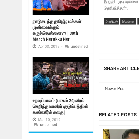
இறுதி முடிவுகளை 
தெரிவித்தார்.
நாடுகடந்த தமிழீழ மக்கள்
அரசியல்
இலங்கை
முன்வைக்கும்
கருத்தென்னை?? | 30th
March Nerukku Ner
Apr
03,
2019
-
undefined
SHARE ARTICL
Newer Post
உறவுப்பாலம் (பாகம் 24) வீரம்
செறிந்த மாவீரர் குடும்பத்தின்
கண்ணீர்க் கதை |
RELATED POSTS
Mar
10,
2019
-
undefined