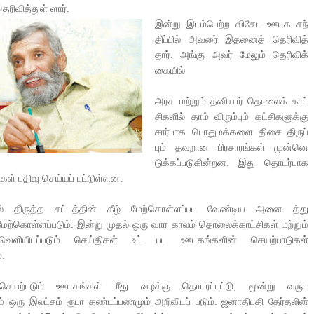
தெரிவித்துள் ளார்.
இன்று இடம்பெற்ற விசேட ஊடக சந்
FAVOURING THE TAMIL EELAM CAUSE TAMIL NEWS LIVE
 அரசின் தேர்தலுக்கான
திப்பில் அவரை் இதனைத் தெரிவித்
்துகொள்ளும் செய்திகளுக்கு
தமிழ் தேசியம் VS திராவிடம் - இயக்குனர் அமீர
தார். அங்கு அவர் மேலும் தெரிவிக்
6TH APRIL AGNI PAARVAI DIRECTOR AMEER
 கண்ணீர் கதை !!
கையில்
னின் வரலாற்று பெருமை கொண்ட வல்வை மண் !!!
அரச மற்றும் தனியார் தொலைக் காட்
சிகளில் தாம் விரும்பும் கட்சிகளுக்கு
திநிதிகளும் மக்களும் - விசேட செய்திகளுக்கு அப்பால்
சார்பாக பொதுமக்களை திசை திருப்
பும் தவறான பிரசாரங்கள் முன்னெ
டுக்கப்படுகின்றன. இது தொடர்பாக
ுகள் பதிவு செய்யப் பட்டுள்ளன.
 திருத்த சட்டத்தின் கீழ் மேற்கொள்ளப்பட வேண்டிய அனை த்து
ேற்கொள்ளப்படும். இன்று முதல் ஒரு வார காலம் தொலைக்காட்சிகள் மற்றும்
 வெளியிடப்படும் செய்திகள் உட் பட ஊடகங்களின் செயற்பாடுகள்
்.
ெயற்படும் ஊடகங்கள் மீது வழக்கு தொடரப்பட்டு, மூன்று வருட
 ஒரு இலட்சம் ரூபா தண்டப்பணமும் அறிவிடப் படும். ஜனாதிபதி தேர்தலின்