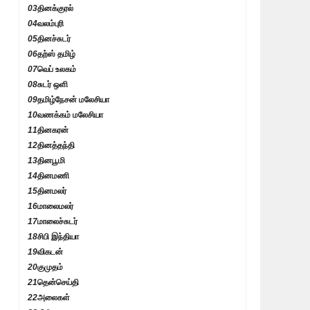
03
தினக்குரல்
04
வலம்புரி
05
தினச்சுடர்
06
தற்ஸ் தமிழ்
07
வெப் உலகம்
08
சுடர் ஒளி
09
தமிழ்நேசன் மலேசியா
10
வணக்கம் மலேசியா
11
தினகரன்
12
தினத்தந்தி
13
தினபூமி
14
தினமணி
15
தினமலர்
16
மாலைமலர்
17
மாலைச்சுடர்
18
சிபி இந்தியா
19
விகடன்
20
குமுதம்
21
தென்செய்தி
22
அலைகள்