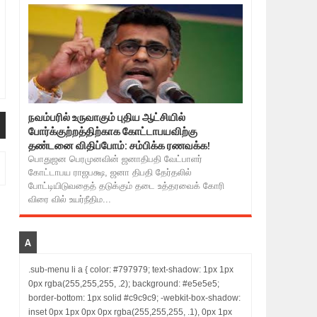
நவம்பரில் உருவாகும் புதிய ஆட்சியில்
போர்க்குற்றத்திற்காக கோட்டாபயவிற்கு
தண்டனை விதிப்போம்: சம்பிக்க ரணவக்க!
பொதுஜன பெரமுனவின் ஜனாதிபதி வேட்பாளர்
கோட்டாபய ராஜபக்ஷ, ஜனா திபதி தேர்தலில்
போட்டியிடுவதைத் தடுக்கும் தடை உத்தரவைக் கோரி
விரை வில் உயர்நீதிம...
A
.sub-menu li a { color: #797979; text-shadow: 1px 1px
0px rgba(255,255,255, .2); background: #e5e5e5;
border-bottom: 1px solid #c9c9c9; -webkit-box-shadow:
inset 0px 1px 0px 0px rgba(255,255,255, .1), 0px 1px