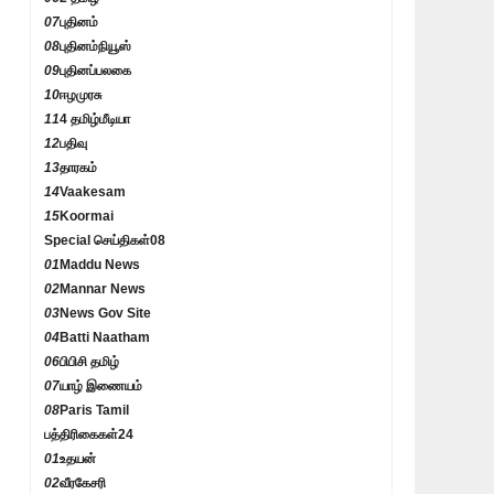
07
புதினம்
08
புதினம்நியூஸ்
09
புதினப்பலகை
10
ஈழமுரசு
11
4 தமிழ்மீடியா
12
பதிவு
13
தாரகம்
14
Vaakesam
15
Koormai
Special செய்திகள்
08
01
Maddu News
02
Mannar News
03
News Gov Site
04
Batti Naatham
06
பிபிசி தமிழ்
07
யாழ் இணையம்
08
Paris Tamil
பத்திரிகைகள்
24
01
உதயன்
02
வீரகேசரி