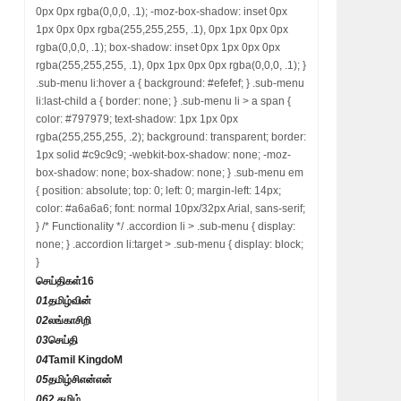
0px 0px rgba(0,0,0, .1); -moz-box-shadow: inset 0px
1px 0px 0px rgba(255,255,255, .1), 0px 1px 0px 0px
rgba(0,0,0, .1); box-shadow: inset 0px 1px 0px 0px
rgba(255,255,255, .1), 0px 1px 0px 0px rgba(0,0,0, .1); }
.sub-menu li:hover a { background: #efefef; } .sub-menu
li:last-child a { border: none; } .sub-menu li > a span {
color: #797979; text-shadow: 1px 1px 0px
rgba(255,255,255, .2); background: transparent; border:
1px solid #c9c9c9; -webkit-box-shadow: none; -moz-
box-shadow: none; box-shadow: none; } .sub-menu em
{ position: absolute; top: 0; left: 0; margin-left: 14px;
color: #a6a6a6; font: normal 10px/32px Arial, sans-serif;
} /* Functionality */ .accordion li > .sub-menu { display:
none; } .accordion li:target > .sub-menu { display: block;
}
செய்திகள்
16
01
தமிழ்வின்
02
லங்காசிறி
03
செய்தி
04
Tamil KingdoM
05
தமிழ்சிஎன்என்
06
2 தமிழ்