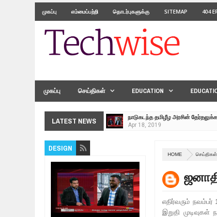
முகப்பு
எம்மைப்பற்றி
தொடர்புகளுக்கு
SITEMAP
404 
முகப்பு
செய்திகள்
EDUCATION
EDUCATI
நாடுகடந்த தமிழீழ அரசின் தேர்தலுக்
Apr
18,
2019
LATEST NEWS
தமிழ் தேசியம் VS திராவிடம் - இயக்
Apr
09,
2019
நாடுகடந்த தமிழீழ மக்கள் முன்வைக
DESIGN
Apr
03,
2019
HOME
செய்திகள
உறவுப்பாலம் (பாகம் 24) வீரம் செறிந்த 
ஜனாதி
Mar
10,
2019
ஸ்ரீலங்கா ராணுவத்திடம் கையளிக்கப்
Mar
07,
2019
எதிர்வரும் நவம்பர
இறுதி முடிவுகள்
மக்கள் போராட்டம் ஜெனீவாவிலிருந்து