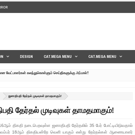
ERROR
<>
ON
DESIGN
CAT.MEGA MENU
CAT.MEGA MENU
கான வேட்பாளர்கள் கலந்துகொள்ளும் செய்திகளுக்கு அப்பால்!!
குனர் அமீர் | 6TH APRIL AGNI PAARVAI DIRECTOR AMEER
்கும் கருத்தென்னை?? | 30TH MARCH NERUKKU NER
்
ஜனாதிபதி தேர்தல் முடிவுகள் தாமதமாகும்!
மாவீரர் குடும்பத்தின் கண்ணீர்க் கதை |
பதி தேர்தல் முடிவுகள் தாமதமாகும்!
பட்ட உறவுகளுக்கு நடந்தது என்ன??| GENEVA LIVE PART-02
் 16ஆம் திகதி நடைபெறவுள்ள ஜனாதிபதி தேர்தலில் 35 பேர் போட்டியிடுவதால்
 நவம்பர் 18ஆம் திகதியன்றே வெளி யாகும் என்று தேர்தல்கள் ஆணையாளர்
 நேரலை!! | GENEVA LIVE PART-03 | SRI LANKA