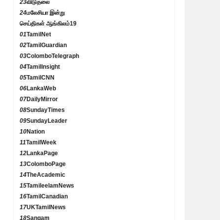
23
விடுதலை
24
மலேசியா இன்று
செய்திகள் ஆங்கிலம்
19
01
TamilNet
02
TamilGuardian
03
ColomboTelegraph
04
TamilInsight
05
TamilCNN
06
LankaWeb
07
DailyMirror
08
SundayTimes
09
SundayLeader
10
Nation
11
TamilWeek
12
LankaPage
13
ColomboPage
14
TheAcademic
15
TamileelamNews
16
TamilCanadian
17
UKTamilNews
18
Sangam