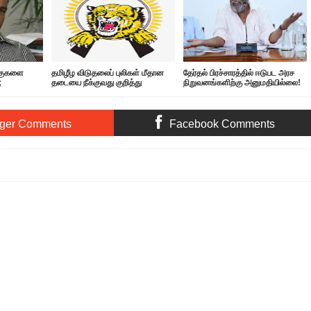
்குகளை
தமிழீழ விடுதலைப் புலிகள் மீதான
தேர்தல் பிரச்சாரத்தில் ஈடுபட அரச
;
தடையை நீக்குவது குறித்து
நிறுவனங்களிற்கு அனுமதியில்லை!
்!
விசாரணை! விமான நிலையத்திற்கு
வந்த அதிகாரிகள்
ger Comments
Facebook Comments
ிபதி தேர்தல் முடிவுகள் தாமதமாகும்!
Rating:
5
Reviewed By:
Thamil