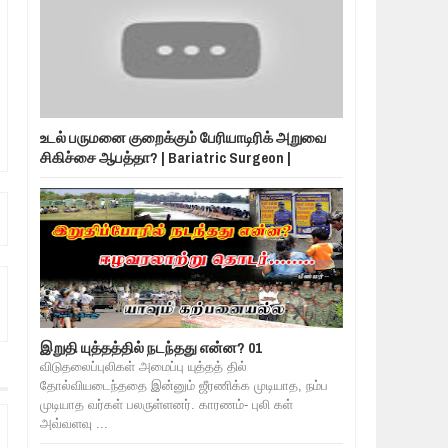
உடல் பருமனை குறைக்கும் பேரியாடிரிக் அறுவை
சிகிச்சை ஆபத்தா? | Bariatric Surgeon |
இறுதி யுத்தத்தில் நடந்தது என்ன? 01
விடுதலைப்புலிகள் அமைப்பு யுத்தத் தில்
தோல்வியடைந்ததை இன்னும் ஜீரணிக்க முடியாத, நம்ப
முடியாத வர்கள் பலருள்ளனர். காரணம்- புலி கள்
அவ்வளவு ...