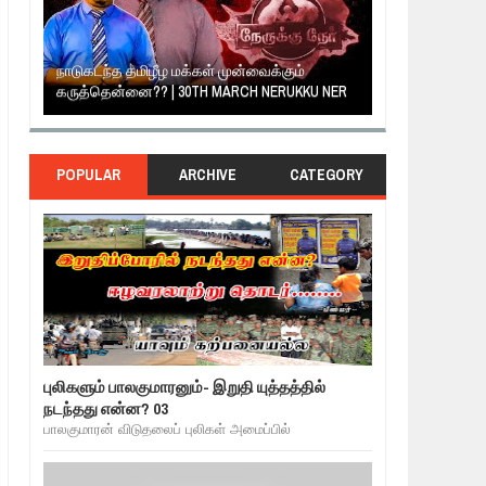
் |
நாடுகடந்த தமிழீழ மக்கள் முன்வைக்கும்
உறவுப்பாலம் (பாக
கருத்தென்னை?? | 30TH MARCH NERUKKU NER
குடும்பத்தின் க
POPULAR
ARCHIVE
CATEGORY
புலிகளும் பாலகுமாரனும்- இறுதி யுத்தத்தில்
நடந்தது என்ன? 03
பாலகுமாரன் விடுதலைப் புலிகள் அமைப்பில்