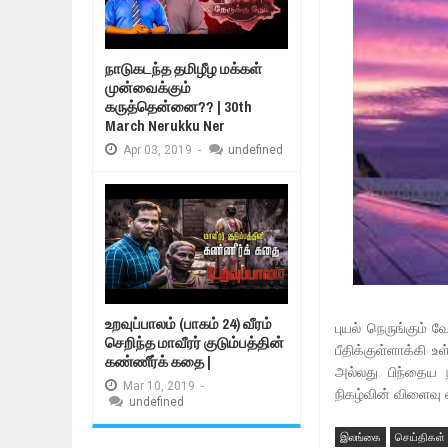
நாடுகடந்த தமிழீழ மக்கள்
முன்வைக்கும்
கருத்தென்னை?? | 30th
March Nerukku Ner
Apr
03,
2019
-
undefined
உறவுப்பாலம் (பாகம் 24) வீரம்
புயல் நெருங்கும் 
செறிந்த மாவீரர் குடும்பத்தின்
பீதிக்குள்ளாக்கி
கண்ணீர்க் கதை |
அல்லது பிந்தைய 
Mar
10,
2019
-
நிகழ்வின் விளைவு 
undefined
இலங்கை
செய்திகள்