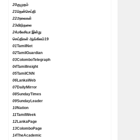
20
குமுதம்
21
தென்செய்தி
22
அலைகள்
23
விடுதலை
24
மலேசியா இன்று
செய்திகள் ஆங்கிலம்
19
01
TamilNet
02
TamilGuardian
03
ColomboTelegraph
04
TamilInsight
05
TamilCNN
06
LankaWeb
07
DailyMirror
08
SundayTimes
09
SundayLeader
10
Nation
11
TamilWeek
12
LankaPage
13
ColomboPage
14
TheAcademic