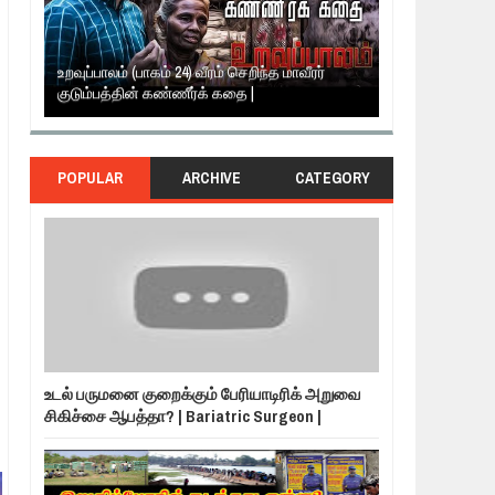
நாடுகடந்த தமிழ
உறவுப்பாலம் (பாகம் 24) வீரம் செறிந்த மாவீரர்
வேட்பாளர்கள் க
NER
குடும்பத்தின் கண்ணீர்க் கதை |
அப்பால்!!
POPULAR
ARCHIVE
CATEGORY
உடல் பருமனை குறைக்கும் பேரியாடிரிக் அறுவை
சிகிச்சை ஆபத்தா? | Bariatric Surgeon |