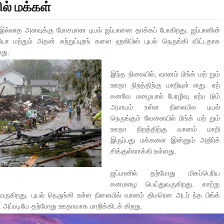
ில் மக்கள்
FAVOURING THE TAMIL EELAM CAUSE TAMIL NEWS LIVE
இல்லாத அளவுக்கு மோசமான புயல் ஜப்பானை தாக்கப் போகிறது. ஜப்பானின்
ிராவிடம் - இயக்குனர் அமீர் |
நாடுகடந்த தமிழீழ மக்கள் முன்வைக்கும்
 மற்றும் அதன் சுற்றுப்புறங் களை ஹகிபிஸ் புயல் நெருங்கி விட்டதாக
AARVAI DIRECTOR AMEER
கருத்தென்னை?? | 30TH MARCH NERUKKU 
 கண்ணீர் கதை !!
ளது.
னின் வரலாற்று பெருமை கொண்ட வல்வை மண் !!!
இந்த நிலையில், வானம் பிங்க் மற் றும்
ஊதா நிறத்திற்கு மாறியுள் ளது. ஏற்
திநிதிகளும் மக்களும் - விசேட செய்திகளுக்கு அப்பால்
கனவே மழையால் பேரழிவு ஏற்ப டும்
அபாயம் உள்ள நிலையில புயல்
நெருங்கும் வேளையில் பிங்க் மற் றும்
ஊதா நிறத்திற்கு வானம் மாறி
இருப்பது மக்களை இன்னும் அதிர்ச்
சிக்குள்ளாக்கி உள்ளது.
ஜப்பானில் தற்போது மிகப்பெரிய
கனமழை பெய்துவருகிறது. காற்று
ருகிறது. புயல் நெருங்கி உள்ள நிலையில் வானம் திடீரென அடர் ந்த பிங்க்
து. அப்படியே தற்போது ஊதாவாக மாறிக்கிடக் கிறது.