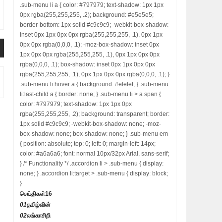
.sub-menu li a { color: #797979; text-shadow: 1px 1px
0px rgba(255,255,255, .2); background: #e5e5e5;
border-bottom: 1px solid #c9c9c9; -webkit-box-shadow:
inset 0px 1px 0px 0px rgba(255,255,255, .1), 0px 1px
0px 0px rgba(0,0,0, .1); -moz-box-shadow: inset 0px
1px 0px 0px rgba(255,255,255, .1), 0px 1px 0px 0px
rgba(0,0,0, .1); box-shadow: inset 0px 1px 0px 0px
rgba(255,255,255, .1), 0px 1px 0px 0px rgba(0,0,0, .1); }
.sub-menu li:hover a { background: #efefef; } .sub-menu
li:last-child a { border: none; } .sub-menu li > a span {
color: #797979; text-shadow: 1px 1px 0px
rgba(255,255,255, .2); background: transparent; border:
1px solid #c9c9c9; -webkit-box-shadow: none; -moz-
box-shadow: none; box-shadow: none; } .sub-menu em
{ position: absolute; top: 0; left: 0; margin-left: 14px;
color: #a6a6a6; font: normal 10px/32px Arial, sans-serif;
} /* Functionality */ .accordion li > .sub-menu { display:
none; } .accordion li:target > .sub-menu { display: block;
}
செய்திகள்
16
01
தமிழ்வின்
02
லங்காசிறி