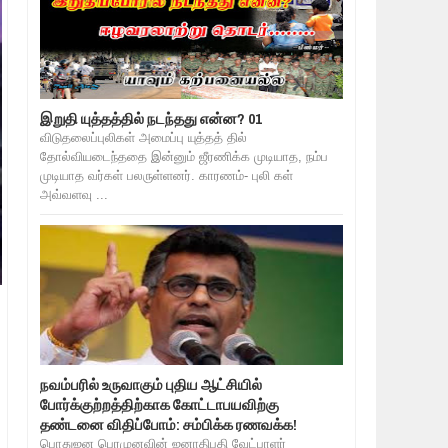
இறுதி யுத்தத்தில் நடந்தது என்ன? 01
விடுதலைப்புலிகள் அமைப்பு யுத்தத் தில்
தோல்வியடைந்ததை இன்னும் ஜீரணிக்க முடியாத, நம்ப
முடியாத வர்கள் பலருள்ளனர். காரணம்- புலி கள்
அவ்வளவு ...
நவம்பரில் உருவாகும் புதிய ஆட்சியில்
போர்க்குற்றத்திற்காக கோட்டாபயவிற்கு
தண்டனை விதிப்போம்: சம்பிக்க ரணவக்க!
பொதுஜன பெரமுனவின் ஜனாதிபதி வேட்பாளர்