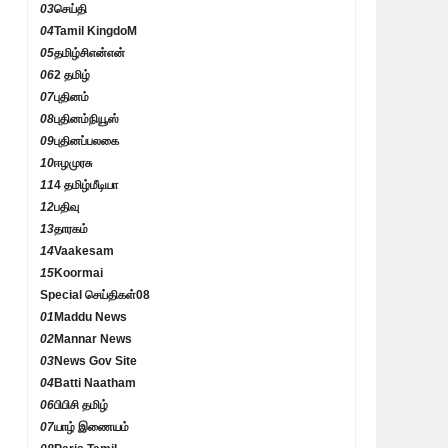
03
செய்தி
04
Tamil KingdoM
05
தமிழ்சிஎன்என்
06
2 தமிழ்
07
புதினம்
08
புதினம்நியூஸ்
09
புதினப்பலகை
10
ஈழமுரசு
11
4 தமிழ்மீடியா
12
பதிவு
13
தாரகம்
14
Vaakesam
15
Koormai
Special செய்திகள்
08
01
Maddu News
02
Mannar News
03
News Gov Site
04
Batti Naatham
06
பிபிசி தமிழ்
07
யாழ் இணையம்