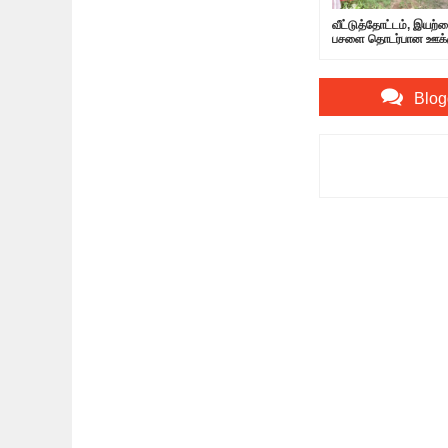
வீட்டுத்தோட்டம், இயற
பசளை தொடர்பான ஊக்குவ
செயலமர்வு
Blog
Item Reviewed:
திடீ
அதிர்ச்சியில் மக்கள்
Ra