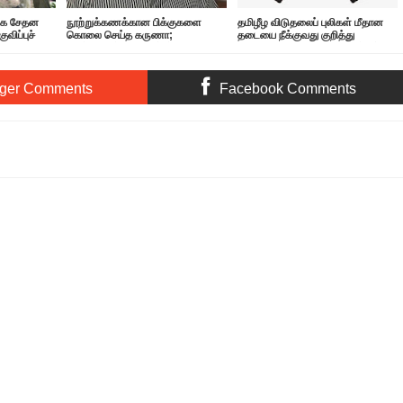
்கை சேதன
நூற்றுக்கணக்கான பிக்குகளை
தமிழீழ விடுதலைப் புலிகள் மீதான
ிப்புச்
கொலை செய்த கருணா;
தடையை நீக்குவது குறித்து
போட்டுடைத்த அமைச்சர்!
விசாரணை! விமான நிலையத்திற்கு
வந்த அதிகாரிகள்
ger Comments
Facebook Comments
ரென பிங்க், ஊதா நிறத்திற்கு மாறிய மேகங்கள்.. 100 ஆண்டுகளில் இல்லாத பேரழிவு..
ting:
5
Reviewed By:
Thamil