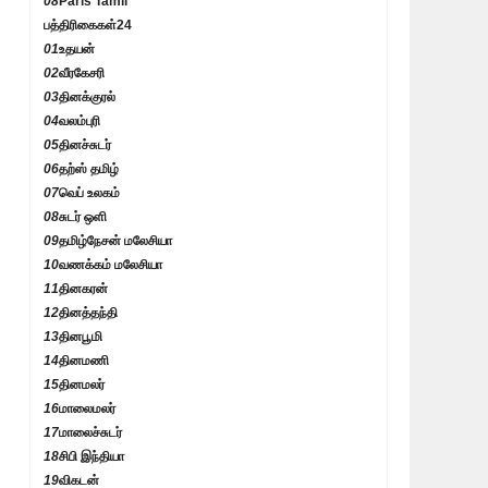
08
Paris Tamil
பத்திரிகைகள்
24
01
உதயன்
02
வீரகேசரி
03
தினக்குரல்
04
வலம்புரி
05
தினச்சுடர்
06
தற்ஸ் தமிழ்
07
வெப் உலகம்
08
சுடர் ஒளி
09
தமிழ்நேசன் மலேசியா
10
வணக்கம் மலேசியா
11
தினகரன்
12
தினத்தந்தி
13
தினபூமி
14
தினமணி
15
தினமலர்
16
மாலைமலர்
17
மாலைச்சுடர்
18
சிபி இந்தியா
19
விகடன்