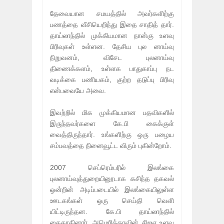
தேவையான சமயத்தில் அவர்களிற்கு
பணத்தை வீசியெறிந்து இதை சாதித் தார்.
தாய்லாந்தில் முக்கியமான நான்கு உளவு
பிரிவுகள் உள்ளன. தேசிய புல னாய்வு
நிறுவனம், விசேட புலனாய்வு
திணைக்களம், உள்ளக பாதுகாப்பு நட
வடிக்கை பணியகம், குற்ற தடுப்பு பிரிவு
என்பவையே அவை.
இவற்றில் மிக முக்கியமான பதவிகளில்
இருந்தவர்களை கே.பி கைக்குள்
வைத்திருந்தார். உங்களிற்கு ஒரு பழைய
சம்பவத்தை நினைவூட்ட விரும் புகின்றோம்.
2007 செப்ரெம்பரில் இலங்கை
புலனாய்வுத்துறையினூடாக கசிந்த தகவல்
ஒன்றின் அடிப்படையில் இலங்கையிலுள்ள
ஊடகங்கள் ஒரு செய்தி வெளி
யிட்டிருந்தன. கே.பி தாய்லாந்தில்
கைதாகினார், அமெரிக்காவின் சிஐஏ உளவு