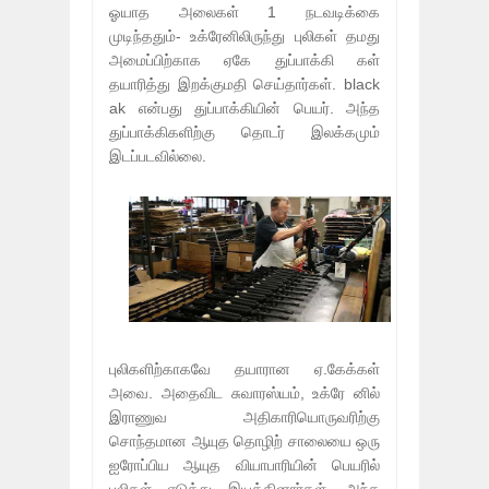
ஓயாத அலைகள் 1 நடவடிக்கை
முடிந்ததும்- உக்ரேனிலிருந்து புலிகள் தமது
அமைப்பிற்காக ஏகே துப்பாக்கி கள்
தயாரித்து இறக்குமதி செய்தார்கள். black
ak என்பது துப்பாக்கியின் பெயர். அந்த
துப்பாக்கிகளிற்கு தொடர் இலக்கமும்
இடப்படவில்லை.
புலிகளிற்காகவே தயாரான ஏ.கேக்கள்
அவை. அதைவிட சுவாரஸ்யம், உக்ரே னில்
இராணுவ அதிகாரியொருவரிற்கு
சொந்தமான ஆயுத தொழிற் சாலையை ஒரு
ஐரோப்பிய ஆயுத வியாபாரியின் பெயரில்
புலிகள் எடுத்து இயக்கினார்கள். அந்த