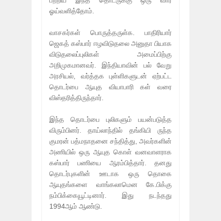
பற்றிய இந்த தொடருக்கு ஒரு வார
ஓய்வளித்தோம்.
வாசகர்கள் பொருத்தருள்க. பாதிரியார்
ஜெகத் கஸ்பார் ஈழவிடுதலை அனுதா பியாக
விடுதலைப்புலிகள் அமைப்பிற்கு
அறிமுகமானவர். இந்தியாவின் பல் வேறு
அரசியல், வர்த்தக புள்ளிகளுடன் ஏற்பட்ட
தொடர்பை ஆயுத வியாபாரி கள் வரை
விஸ்தரித்திருந்தார்.
இந்த தொடர்பை புலிகளும் பயன்படுத்த
விரும்பினர். தாய்லாந்தில் தங்கியி ருந்த
குமரன் பத்மநாதனை சந்தித்து, அவர்களின்
அணியில் ஒரு ஆயுத கொள் வனவாளராக
கஸ்பார் பணியை ஆரம்பித்தார். தனது
தொடர்புகளின் ஊடாக ஒரு தொகை
ஆயுதங்களை வாங்கலாமென கே.பிக்கு
நம்பிக்கையூட்டினார். இது நடந்தது
1994ஆம் ஆண்டு.