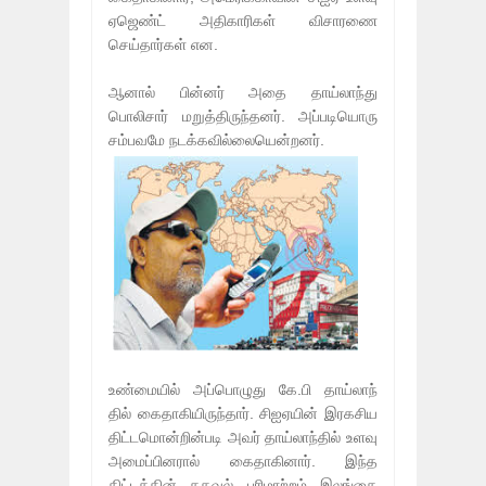
ஏஜெண்ட் அதிகாரிகள் விசாரணை
செய்தார்கள் என.
ஆனால் பின்னர் அதை தாய்லாந்து
பொலிசார் மறுத்திருந்தனர். அப்படியொரு
சம்பவமே நடக்கவில்லையென்றனர்.
உண்மையில் அப்பொழுது கே.பி தாய்லாந்
தில் கைதாகியிருந்தார். சிஐஏயின் இரகசிய
திட்டமொன்றின்படி அவர் தாய்லாந்தில் உளவு
அமைப்பினரால் கைதாகினார். இந்த
திட்டத்தின் தகவல் பரிமாற்றம் இலங்கை