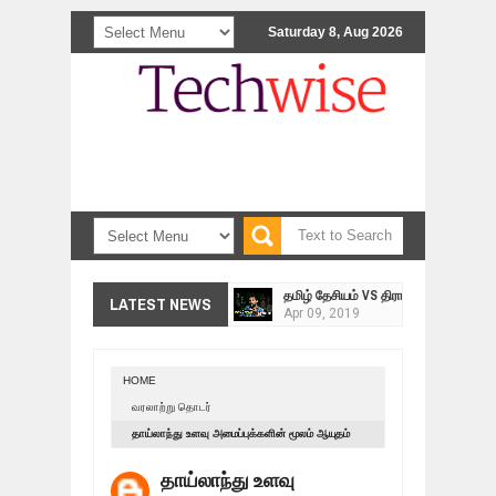
Saturday 8, Aug 2026
<>
தமிழ் தேசியம் VS திராவிடம் - இயக்க
LATEST NEWS
Apr
09,
2019
நாடுகடந்த தமிழீழ மக்கள் முன்வைக்
Apr
03,
2019
HOME
உறவுப்பாலம் (பாகம் 24) வீரம் செறிந்த மா
வரலாற்று தொடர்
Mar
10,
2019
தாய்லாந்து உளவு அமைப்புக்களின் மூலம் ஆயுதம்
ஸ்ரீலங்கா ராணுவத்திடம் கையளிக்கப்ப
வாங்கிய புலிகள்!:இறுதி யுத்தத்தில் நடந்தது என்ன?
Mar
07,
2019
தாய்லாந்து உளவு
41