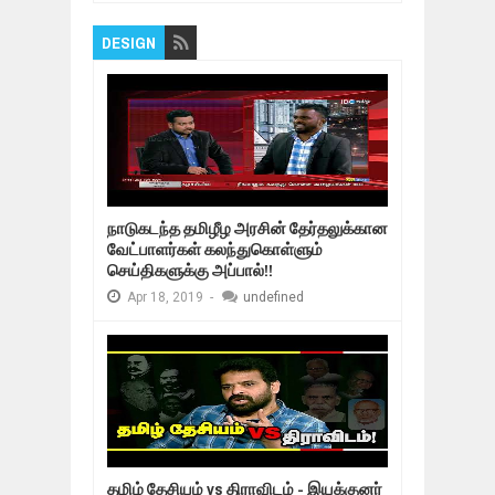
DESIGN
நாடுகடந்த தமிழீழ அரசின் தேர்தலுக்கான
வேட்பாளர்கள் கலந்துகொள்ளும்
செய்திகளுக்கு அப்பால்!!
Apr
18,
2019
-
undefined
தமிழ் தேசியம் vs திராவிடம் - இயக்குனர்