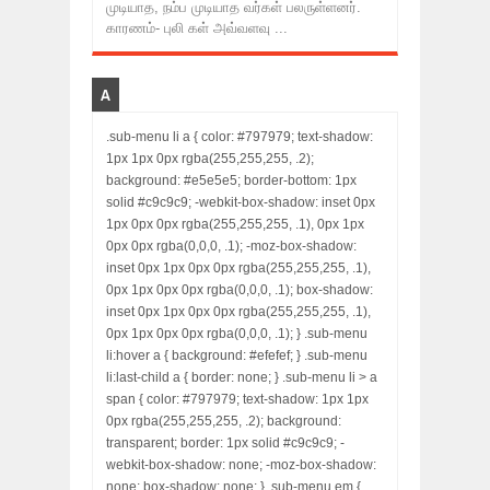
முடியாத, நம்ப முடியாத வர்கள் பலருள்ளனர்.
காரணம்- புலி கள் அவ்வளவு ...
A
.sub-menu li a { color: #797979; text-shadow:
1px 1px 0px rgba(255,255,255, .2);
background: #e5e5e5; border-bottom: 1px
solid #c9c9c9; -webkit-box-shadow: inset 0px
1px 0px 0px rgba(255,255,255, .1), 0px 1px
0px 0px rgba(0,0,0, .1); -moz-box-shadow:
inset 0px 1px 0px 0px rgba(255,255,255, .1),
0px 1px 0px 0px rgba(0,0,0, .1); box-shadow:
inset 0px 1px 0px 0px rgba(255,255,255, .1),
0px 1px 0px 0px rgba(0,0,0, .1); } .sub-menu
li:hover a { background: #efefef; } .sub-menu
li:last-child a { border: none; } .sub-menu li > a
span { color: #797979; text-shadow: 1px 1px
0px rgba(255,255,255, .2); background:
transparent; border: 1px solid #c9c9c9; -
webkit-box-shadow: none; -moz-box-shadow:
none; box-shadow: none; } .sub-menu em {