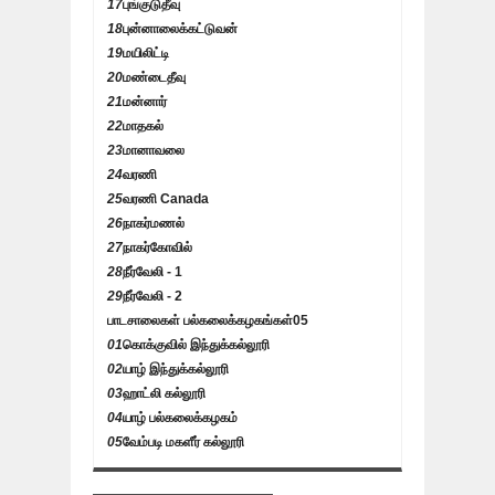
17
புங்குடுதீவு
18
புன்னாலைக்கட்டுவன்
19
மயிலிட்டி
20
மண்டைதீவு
21
மன்னார்
22
மாதகல்
23
மானாவலை
24
வரணி
25
வரணி Canada
26
நாகர்மணல்
27
நாகர்கோவில்
28
நீர்வேலி - 1
29
நீர்வேலி - 2
பாடசாலைகள் பல்கலைக்கழகங்கள்
05
01
கொக்குவில் இந்துக்கல்லூரி
02
யாழ் இந்துக்கல்லூரி
03
ஹாட்லி கல்லூரி
04
யாழ் பல்கலைக்கழகம்
05
வேம்படி மகளீர் கல்லூரி