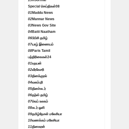
Special செய்திகள்
08
01
Maddu News
02
Mannar News
03
News Gov Site
04
Batti Naatham
06
பிபிசி தமிழ்
07
யாழ் இணையம்
08
Paris Tamil
பத்திரிகைகள்
24
01
உதயன்
02
வீரகேசரி
03
தினக்குரல்
04
வலம்புரி
05
தினச்சுடர்
06
தற்ஸ் தமிழ்
07
வெப் உலகம்
08
சுடர் ஒளி
09
தமிழ்நேசன் மலேசியா
10
வணக்கம் மலேசியா
11
தினகரன்