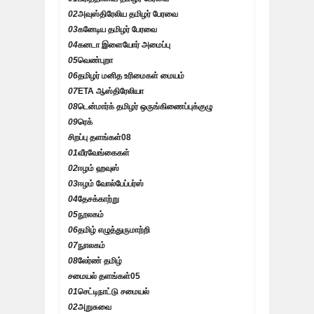
02
அவுஸ்திரேலிய தமிழர் பேரவை
03
கனேடிய தமிழர் பேரவை
04
கனடா இளையோர் அமைப்பு
05
வெண்புறா
06
தமிழர் மனித உரிமைகள் மையம்
07
ETA ஆஸ்திரேலியா
08
டென்மார்க் தமிழர் ஒருங்கிணைப்புக்குழு
09
ரெக்
சிறப்பு தளங்கள்
08
01
வீரவேங்கைகள்
02
ஈழம் ஹவுஸ்
03
ஈழம் வோல்பேப்பர்ஸ்
04
தேசக்காற்று
05
நூலகம்
06
தமிழ் எழுத்துருமாற்றி
07
நுாலகம்
08
லேர்ண் தமிழ்
சமையல் தளங்கள்
05
01
செட்டிநாட்டு சமையல்
02
அறுசுவை