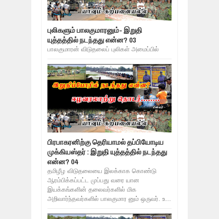
புலிகளும் பாலகுமாரனும்- இறுதி
யுத்தத்தில் நடந்தது என்ன? 03
பாலகுமாரன் விடுதலைப் புலிகள் அமைப்பில்
பிரபாகரனிற்கு தெரியாமல் தப்பியோடிய
முக்கியஸ்தர் : இறுதி யுத்தத்தில் நடந்தது
என்ன? 04
தமிழீழ விடுதலையை இலக்காக கொண்டு
ஆரம்பிக்கப்பட்ட முப்பது வரை யான
இயக்கங்களின் தலைவர்களில் மிக
அறிவார்ந்தவர்களில் பாலகுமார னும் ஒருவர். உ...