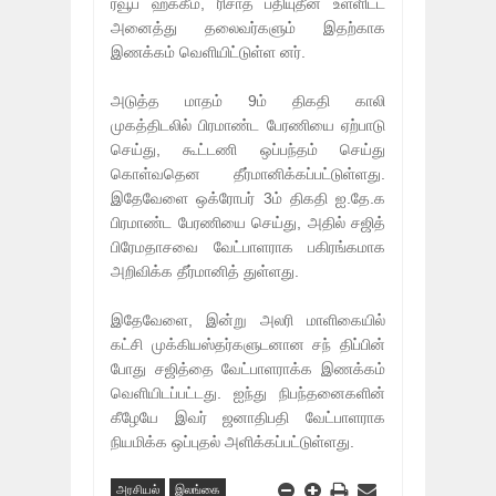
ரவூப் ஹக்கீம், ரிசாத் பதியுதீன் உள்ளிட்ட
அனைத்து தலைவர்களும் இதற்காக
இணக்கம் வெளியிட்டுள்ள னர்.
அடுத்த மாதம் 9ம் திகதி காலி
முகத்திடலில் பிரமாண்ட பேரணியை ஏற்பாடு
செய்து, கூட்டணி ஒப்பந்தம் செய்து
கொள்வதென தீர்மானிக்கப்பட்டுள்ளது.
இதேவேளை ஒக்ரோபர் 3ம் திகதி ஐ.தே.க
பிரமாண்ட பேரணியை செய்து, அதில் சஜித்
பிரேமதாசவை வேட்பாளராக பகிரங்கமாக
அறிவிக்க தீர்மானித் துள்ளது.
இதேவேளை, இன்று அலரி மாளிகையில்
கட்சி முக்கியஸ்தர்களுடனான சந் திப்பின்
போது சஜித்தை வேட்பாளராக்க இணக்கம்
வெளியிடப்பட்டது. ஐந்து நிபந்தனைகளின்
கீழேயே இவர் ஜனாதிபதி வேட்பாளராக
நியமிக்க ஒப்புதல் அளிக்கப்பட்டுள்ளது.
அரசியல்
இலங்கை