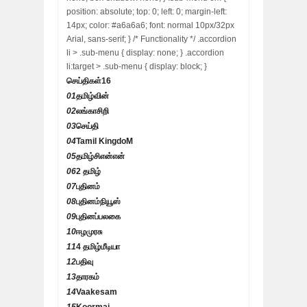
position: absolute; top: 0; left: 0; margin-left:
14px; color: #a6a6a6; font: normal 10px/32px
Arial, sans-serif; } /* Functionality */ .accordion
li > .sub-menu { display: none; } .accordion
li:target > .sub-menu { display: block; }
செய்திகள்
16
01
தமிழ்வின்
02
லங்காசிறி
03
செய்தி
04
Tamil KingdoM
05
தமிழ்சிஎன்என்
06
2 தமிழ்
07
புதினம்
08
புதினம்நியூஸ்
09
புதினப்பலகை
10
ஈழமுரசு
11
4 தமிழ்மீடியா
12
பதிவு
13
தாரகம்
14
Vaakesam
15
Koormai