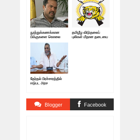
நூற்றுக்கணக்கான
தமிழீழ விடுதலைப்
பிக்குகளை கொலை
புலிகள் மீதான தடையை
செய்த கருணா;
நீக்குவது குறித்து
போட்டுடைத்த
விசாரணை! விமான
அமைச்சர்!
நிலையத்திற்கு வந்த
அதிகாரிகள்
தேர்தல் பிரச்சாரத்தில்
ஈடுபட அரச
நிறுவனங்களிற்கு
அனுமதியில்லை!
Blogger
Facebook
Comments
Comments
Item Reviewed:
அன்னமே சின்னம்; ஒக்ரோபர் 9
கூட்டணி: ஐ.தே.மு முடிவு!
Rating:
5
Reviewed
By:
Thamil