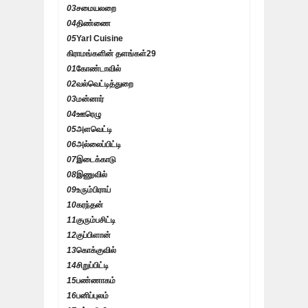
03
சமையலறை
04
திண்ணை
05
Yarl Cuisine
கிராமங்களின் தளங்கள்
29
01
கோண்டாவில்
02
வல்வெட்டித்துறை
03
மன்னார்
04
ஊரெழு
05
அளவெட்டி
06
அல்லைப்பிட்டி
07
இடைக்காடு
08
இணுவில்
09
உரும்பிராய்
10
கரந்தன்
11
குரும்பசிட்டி
12
குப்பிளான்
13
கொக்குவில்
14
சிறுப்பிட்டி
15
பண்ணாகம்
16
பனிப்புலம்