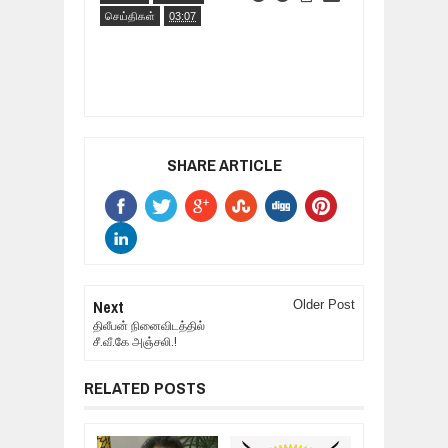
செய்திகள்
03:07
SHARE ARTICLE
Next
Older Post
திலீபன் நினைவிடத்தில்
சீ.வீ.கே அஞ்சலி.!
RELATED POSTS