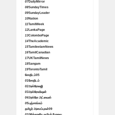
07
DailyMirror
08
SundayTimes
09
SundayLeader
10
Nation
11
TamilWeek
12
LankaPage
13
ColomboPage
14
TheAcademic
15
TamileelamNews
16
TamilCanadian
17
UKTamilNews
18
Sangam
19
TorontoTamil
சோதிடம்
05
01
சோதிடம்
02
அஸ்ரோலஜி
03
அஸ்ரோவிஷன்
04
அஸ்ரோ அட்வைஸ்
05
பஞ்சாங்கம்
தமிழர் அமைப்புகள்
09
01
பிரித்தானிய தமிழர் பேரவை