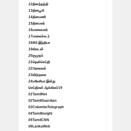
12
தினத்தந்தி
13
தினபூமி
14
தினமணி
15
தினமலர்
16
மாலைமலர்
17
மாலைச்சுடர்
18
சிபி இந்தியா
19
விகடன்
20
குமுதம்
21
தென்செய்தி
22
அலைகள்
23
விடுதலை
24
மலேசியா இன்று
செய்திகள் ஆங்கிலம்
19
01
TamilNet
02
TamilGuardian
03
ColomboTelegraph
04
TamilInsight
05
TamilCNN
06
LankaWeb