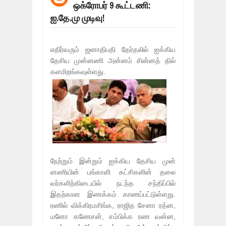
ஒக்ரோபர் 9 கூட்டணி:
மக்கள் போராட்டம் ஜெனீவாவிலிருந்து ந
Mar
06,
2019
ஐ.தே.மு முடிவு!
MORE INTERNATIONAL NGOS ARE F
Feb
26,
2019
எதிர்வரும் ஜனாதிபதி தேர்தலில் ஐக்கிய
நிர்க்கதி ஆக்கப்பட்டவர்களின் நீளும் க
தேசிய முன்னணி அன்னம் சின்னத் தில்
Feb
24,
2019
களமிறங்கவுள்ளது.
உலக நாடுகளே கண்டு அஞ்சும் தமிழனி
Feb
22,
2019
நாடுகடந்த தமிழீழ அரசாங்கத்தின் பிரதி
Feb
22,
2019
நாடுகடந்த தமிழீழ அரசின் தேர்தலுக்கா
Apr
18,
2019
நேற்றும் இன்றும் ஐக்கிய தேசிய முன்
னணியின் பங்காளி கட்சிகளின் தலை
வர்களிற்கிடையில் நடந்த சந்திப்பில்
இதற்கான இணக்கம் காணப்பட்டுள்ளது.
ரணில் விக்கிரமசிங்க, ராஜித சேனா ரத்ன,
மனோ கணேசன், சம்பிக்க ரண வன்ன,