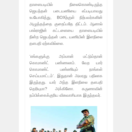
தாளையடியில் நிலைகொண்டிருந்த
ஜெயந்தன் படையணியை எப்படியாவது
உபயோகித்து, BOXற்குள் நிற்பவர்களின்
அழுத்தத்தை குறைப்பதே திட்டம். ஆனால்
பால்ராஜின் கட்டளையை தாளையடியில்
நின்ற ஜெயந்தன் படை யணியின் இளநிலை
தளபதி ஏற்கவில்லை.
‘எங்களுக்கு அம்மான் மட்டும்தான்
கொமாண்ட் பண்ணலாம். வேற யார்
கொமாண்ட் பண்ணியும் நாங்கள்
செய்யமாட்டம்’. இதுதான் அவரது பதிலாக
இருந்தது. யார் அந்த இளநிலை தளபதி
தெரியுமா? அக்கினோ. கருணாவின்
நம்பிக்கைக்குரிய விசுவாசியாக இருந்தவர்.