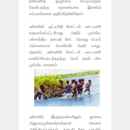
தனிமனித ஒழுக்கம் எப்படியிருந்த
தென்பதற்கு உதாரணமாக இரண்டு
சம்பவங்களை குறிப்பிடுகின்றோம்.
புலிகளின் குட்டிசிறி மோட்டார் படையணி
உருவாக்கப்பட்டபோது அதில் முக்கிய
பங்காற்றிய தளபதி சோ. அவரது பெயர்
அவ்வளவாக வெளியில் தெரி யாது.
ஆனால், புலிகளின் மோட்டார் படையணி
வளர்ச்சியடைந்ததற்கு அவர் தான் மிக
முக்கிய காரணம்.
புலிகளில் இருந்தவர்களிலும், ஓரளவு
அனுபவமுள்ளவர்கள்தான் அவரை
அறிந்திருப்பார்கள். தளபதி சோ முதலில்