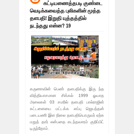
கட்டியணைத்தபடி குண்டை
மக்கள் போராட்டம் ஜெனீவாவிலிருந்து ந
Mar
06,
2019
வெடிக்கவைத்த புலிகளின் மூத்த
தளபதி! இறுதி யுத்தத்தில்
MORE INTERNATIONAL NGOS ARE F
Feb
26,
2019
நடந்தது என்ன? 19
நிர்க்கதி ஆக்கப்பட்டவர்களின் நீளும் க
Feb
24,
2019
உலக நாடுகளே கண்டு அஞ்சும் தமிழனி
Feb
22,
2019
நாடுகடந்த தமிழீழ அரசாங்கத்தின் பிரதி
Feb
22,
2019
நாடுகடந்த தமிழீழ அரசின் தேர்தலுக்கா
Apr
18,
2019
கருணாவின் பெண் தளபதிக்கு இரு ந்த
வித்தியாசமான சிக்கல் 1999 ஓயாத
அலைகள் 03 சமரில் தளபதி பால்ராஜின்
கட்டளையை மட்டக்க ளப்பு ஜெயந்தன்
படையணி இள நிலை தளபதியொருவர் ஏற்க
மறுத் தார் என்பதை கடந்தவாரம் குறிப்பிட்
டிருந்தோம்.