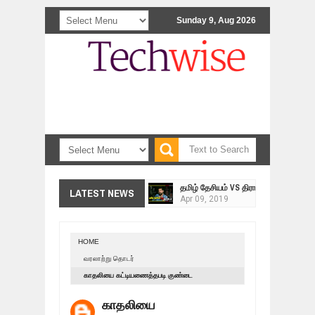
Sunday 9, Aug 2026
<>
தமிழ் தேசியம் VS திராவிடம் - இயக்க
LATEST NEWS
Apr
09,
2019
நாடுகடந்த தமிழீழ மக்கள் முன்வைக்
Apr
03,
2019
HOME
உறவுப்பாலம் (பாகம் 24) வீரம் செறிந்த மா
வரலாற்று தொடர்
Mar
10,
2019
காதலியை கட்டியணைத்தபடி குண்டை
ஸ்ரீலங்கா ராணுவத்திடம் கையளிக்கப்ப
வெடிக்கவைத்த புலிகளின் மூத்த தளபதி! இறுதி
Mar
07,
2019
காதலியை
யுத்தத்தில் நடந்தது என்ன? 19