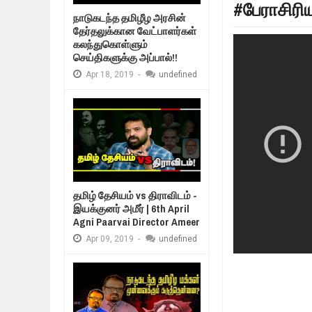
#பேராசிரிய
Mar
06,
2019
நாடுகடந்த தமிழீழ அரசின்
MORE INTERNATIONAL NGOS ARE 
தேர்தலுக்கான வேட்பாளர்கள்
Feb
26,
2019
கலந்துகொள்ளும்
உறவுப்பாலம் (பாகம
செய்திகளுக்கு அப்பால்!!
குடும்பத்தின் க
நிர்க்கதி ஆக்கப்பட்டவர்களின் நீளும்
Feb
24,
2019
Apr
18,
2019
-
undefined
உலக நாடுகளே கண்டு அஞ்சும் தமிழ
Feb
22,
2019
நாடுகடந்த தமிழீழ அரசாங்கத்தின் பிர
Feb
22,
2019
தமிழ் தேசியம் vs திராவிடம் -
இயக்குனர் அமீர் | 6th April
Agni Paarvai Director Ameer
Apr
09,
2019
-
undefined