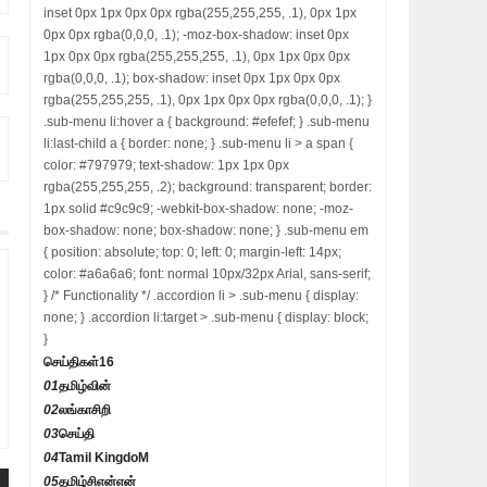
inset 0px 1px 0px 0px rgba(255,255,255, .1), 0px 1px
0px 0px rgba(0,0,0, .1); -moz-box-shadow: inset 0px
1px 0px 0px rgba(255,255,255, .1), 0px 1px 0px 0px
rgba(0,0,0, .1); box-shadow: inset 0px 1px 0px 0px
rgba(255,255,255, .1), 0px 1px 0px 0px rgba(0,0,0, .1); }
.sub-menu li:hover a { background: #efefef; } .sub-menu
li:last-child a { border: none; } .sub-menu li > a span {
color: #797979; text-shadow: 1px 1px 0px
rgba(255,255,255, .2); background: transparent; border:
1px solid #c9c9c9; -webkit-box-shadow: none; -moz-
box-shadow: none; box-shadow: none; } .sub-menu em
{ position: absolute; top: 0; left: 0; margin-left: 14px;
color: #a6a6a6; font: normal 10px/32px Arial, sans-serif;
} /* Functionality */ .accordion li > .sub-menu { display:
none; } .accordion li:target > .sub-menu { display: block;
}
செய்திகள்
16
01
தமிழ்வின்
02
லங்காசிறி
03
செய்தி
04
Tamil KingdoM
05
தமிழ்சிஎன்என்