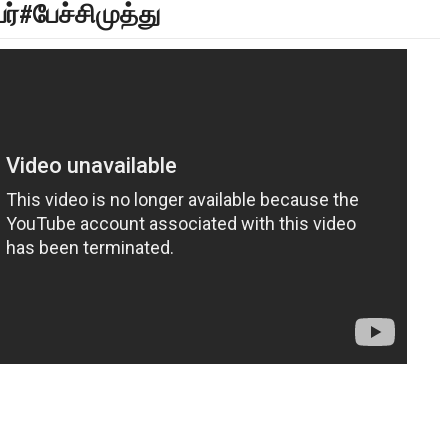
ர்#பேச்சிமுத்து
FAVOURING THE TAMIL EELAM CAUSE TAMIL NEWS LIVE
நாடுகடந்த தமிழீழ அரசின் தேர்தலுக்கான
் 24) வீரம் செறிந்த மாவீரர்
வேட்பாளர்கள் கலந்துகொள்ளும் செய்திகள
ண்ணீர்க் கதை |
அப்பால்!!
 கண்ணீர் கதை !!
னின் வரலாற்று பெருமை கொண்ட வல்வை மண் !!!
திநிதிகளும் மக்களும் - விசேட செய்திகளுக்கு அப்பால்