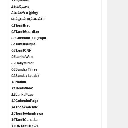
22
அலைகள்
23
விடுதலை
24
மலேசியா இன்று
செய்திகள் ஆங்கிலம்
19
01
TamilNet
02
TamilGuardian
03
ColomboTelegraph
04
TamilInsight
05
TamilCNN
06
LankaWeb
07
DailyMirror
08
SundayTimes
09
SundayLeader
10
Nation
11
TamilWeek
12
LankaPage
13
ColomboPage
14
TheAcademic
15
TamileelamNews
16
TamilCanadian
17
UKTamilNews