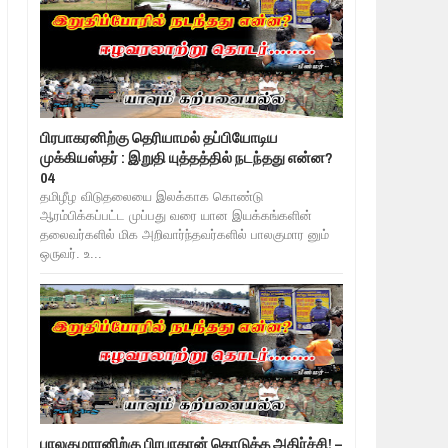
பிரபாகரனிற்கு தெரியாமல் தப்பியோடிய
முக்கியஸ்தர் : இறுதி யுத்தத்தில் நடந்தது என்ன?
04
தமிழீழ விடுதலையை இலக்காக கொண்டு
ஆரம்பிக்கப்பட்ட முப்பது வரை யான இயக்கங்களின்
தலைவர்களில் மிக அறிவார்ந்தவர்களில் பாலகுமார னும்
ஒருவர். உ...
பாலகுமாரனிற்கு பிரபாகரன் கொடுத்த அதிர்ச்சி! –