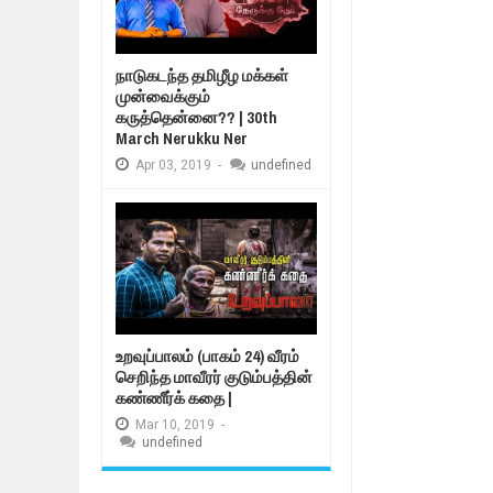
நாடுகடந்த தமிழீழ மக்கள்
முன்வைக்கும்
கருத்தென்னை?? | 30th
March Nerukku Ner
Apr
03,
2019
-
undefined
உறவுப்பாலம் (பாகம் 24) வீரம்
செறிந்த மாவீரர் குடும்பத்தின்
கண்ணீர்க் கதை |
Mar
10,
2019
-
undefined