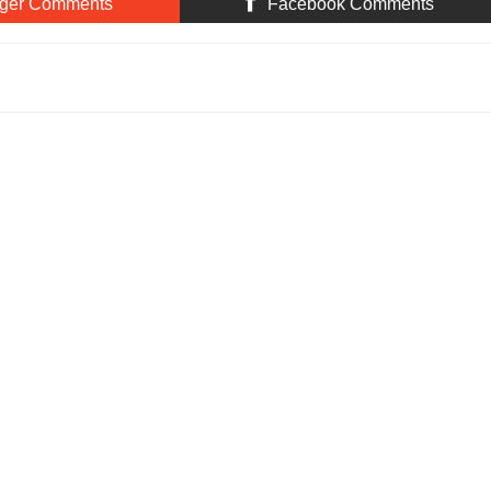
ger Comments
Facebook Comments
்னோர்கள் #முருகையா /அவர்களின் வாழ்க்கை #வரலாற்றை விளக்குகிறார்
து
Rating:
5
Reviewed By:
Bagalavan