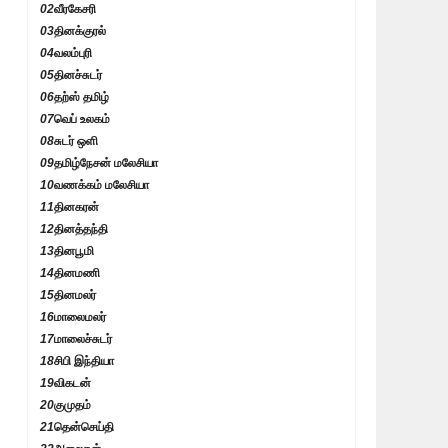
02
வீரகேசரி
03
தினக்குரல்
04
வலம்புரி
05
தினச்சுடர்
06
தற்ஸ் தமிழ்
07
வெப் உலகம்
08
சுடர் ஒளி
09
தமிழ்நேசன் மலேசியா
10
வணக்கம் மலேசியா
11
தினகரன்
12
தினத்தந்தி
13
தினபூமி
14
தினமணி
15
தினமலர்
16
மாலைமலர்
17
மாலைச்சுடர்
18
சிபி இந்தியா
19
விகடன்
20
குமுதம்
21
தென்செய்தி