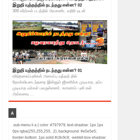
இறுதி யுத்தத்தில் நடந்தது என்ன? 02
300 வீரர்கள் படத்தில் பிரமாண்ட எதிரி யுடன்
இறுதி யுத்தத்தில் நடந்தது என்ன? 01
விடுதலைப்புலிகள் அமைப்பு யுத்தத் தில்
தோல்வியடைந்ததை இன்னும் ஜீரணிக்க முடியாத, நம்ப
முடியாத வர்கள் பலருள்ளனர். காரணம்- புலி கள்
அவ்வளவு ...
A
.sub-menu li a { color: #797979; text-shadow: 1px 1px
0px rgba(255,255,255, .2); background: #e5e5e5;
border-bottom: 1px solid #c9c9c9; -webkit-box-shadow: