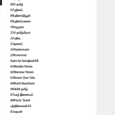
06
2 தமிழ்
07
புதினம்
08
புதினம்நியூஸ்
09
புதினப்பலகை
10
ஈழமுரசு
11
4 தமிழ்மீடியா
12
பதிவு
13
தாரகம்
14
Vaakesam
15
Koormai
Special செய்திகள்
08
01
Maddu News
02
Mannar News
03
News Gov Site
04
Batti Naatham
06
பிபிசி தமிழ்
07
யாழ் இணையம்
08
Paris Tamil
பத்திரிகைகள்
24
01
உதயன்