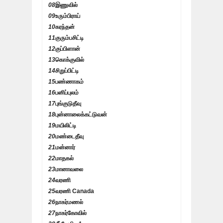
08
இணுவில்
09
உரும்பிராய்
10
கரந்தன்
11
குரும்பசிட்டி
12
குப்பிளான்
13
கொக்குவில்
14
சிறுப்பிட்டி
15
பண்ணாகம்
16
பனிப்புலம்
17
புங்குடுதீவு
18
புன்னாலைக்கட்டுவன்
19
மயிலிட்டி
20
மண்டைதீவு
21
மன்னார்
22
மாதகல்
23
மானாவலை
24
வரணி
25
வரணி Canada
26
நாகர்மணல்
27
நாகர்கோவில்