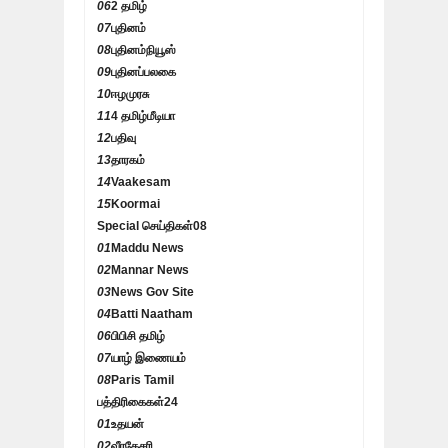
06
2 தமிழ்
07
புதினம்
08
புதினம்நியூஸ்
09
புதினப்பலகை
10
ஈழமுரசு
11
4 தமிழ்மீடியா
12
பதிவு
13
தாரகம்
14
Vaakesam
15
Koormai
Special செய்திகள்
08
01
Maddu News
02
Mannar News
03
News Gov Site
04
Batti Naatham
06
பிபிசி தமிழ்
07
யாழ் இணையம்
08
Paris Tamil
பத்திரிகைகள்
24
01
உதயன்
02
வீரகேசரி