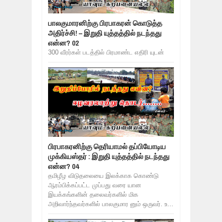
பாலகுமாரனிற்கு பிரபாகரன் கொடுத்த
அதிர்ச்சி! – இறுதி யுத்தத்தில் நடந்தது
என்ன? 02
300 வீரர்கள் படத்தில் பிரமாண்ட எதிரி யுடன்
பிரபாகரனிற்கு தெரியாமல் தப்பியோடிய
முக்கியஸ்தர் : இறுதி யுத்தத்தில் நடந்தது
என்ன? 04
தமிழீழ விடுதலையை இலக்காக கொண்டு
ஆரம்பிக்கப்பட்ட முப்பது வரை யான
இயக்கங்களின் தலைவர்களில் மிக
அறிவார்ந்தவர்களில் பாலகுமார னும் ஒருவர். உ...