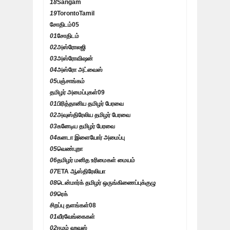
18
Sangam
19
TorontoTamil
சோதிடம்
05
01
சோதிடம்
02
அஸ்ரோலஜி
03
அஸ்ரோவிஷன்
04
அஸ்ரோ அட்வைஸ்
05
பஞ்சாங்கம்
தமிழர் அமைப்புகள்
09
01
பிரித்தானிய தமிழர் பேரவை
02
அவுஸ்திரேலிய தமிழர் பேரவை
03
கனேடிய தமிழர் பேரவை
04
கனடா இளையோர் அமைப்பு
05
வெண்புறா
06
தமிழர் மனித உரிமைகள் மையம்
07
ETA ஆஸ்திரேலியா
08
டென்மார்க் தமிழர் ஒருங்கிணைப்புக்குழு
09
ரெக்
சிறப்பு தளங்கள்
08
01
வீரவேங்கைகள்
02
ஈழம் ஹவுஸ்