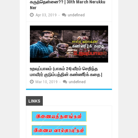
கருத்தென்னை?? | 30th March Nerukku
Ner
Apr
03,
2019
-
undefined
உறவுப்பாலம் (பாகம் 24) வீரம் செறிந்த
மாவீரர் குடும்பத்தின் கண்ணீர்க் கதை |
Mar
10,
2019
-
undefined
LINKS