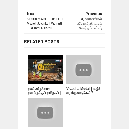
Next
Previous
Kaatrin Mozhi - Tamil Full
#முன்னோர்கள்
Movie | Jyothika | Vidharth
#தேவ.ஆசீர்வாதம்
| Lakshmi Manchu
#செந்தில் மள்ளர்
RELATED POSTS
தண்ணீருக்காக
Vivadha Medai | ராஜீவ்
தவமிருக்கும் தமிழகம் |
வழக்கு கைதிகள் 7
10.05.19
பேர்... விடுதலை
எப்போது?