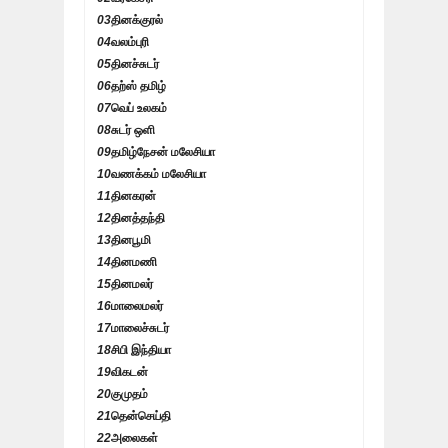
03
தினக்குரல்
04
வலம்புரி
05
தினச்சுடர்
06
தற்ஸ் தமிழ்
07
வெப் உலகம்
08
சுடர் ஒளி
09
தமிழ்நேசன் மலேசியா
10
வணக்கம் மலேசியா
11
தினகரன்
12
தினத்தந்தி
13
தினபூமி
14
தினமணி
15
தினமலர்
16
மாலைமலர்
17
மாலைச்சுடர்
18
சிபி இந்தியா
19
விகடன்
20
குமுதம்
21
தென்செய்தி
22
அலைகள்