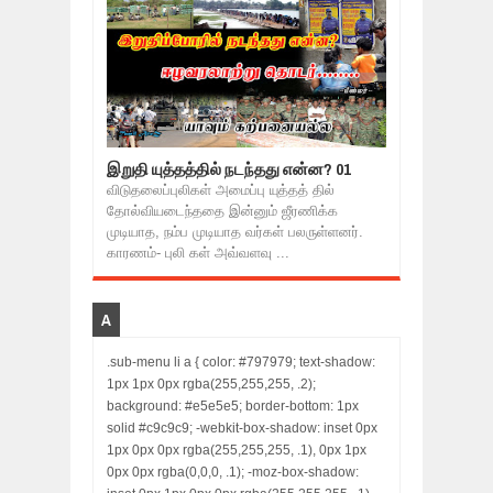
இறுதி யுத்தத்தில் நடந்தது என்ன? 01
விடுதலைப்புலிகள் அமைப்பு யுத்தத் தில்
தோல்வியடைந்ததை இன்னும் ஜீரணிக்க
முடியாத, நம்ப முடியாத வர்கள் பலருள்ளனர்.
காரணம்- புலி கள் அவ்வளவு ...
A
.sub-menu li a { color: #797979; text-shadow:
1px 1px 0px rgba(255,255,255, .2);
background: #e5e5e5; border-bottom: 1px
solid #c9c9c9; -webkit-box-shadow: inset 0px
1px 0px 0px rgba(255,255,255, .1), 0px 1px
0px 0px rgba(0,0,0, .1); -moz-box-shadow: