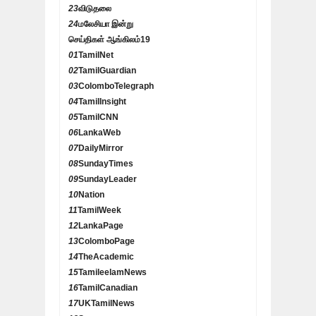
23
விடுதலை
24
மலேசியா இன்று
செய்திகள் ஆங்கிலம்
19
01
TamilNet
02
TamilGuardian
03
ColomboTelegraph
04
TamilInsight
05
TamilCNN
06
LankaWeb
07
DailyMirror
08
SundayTimes
09
SundayLeader
10
Nation
11
TamilWeek
12
LankaPage
13
ColomboPage
14
TheAcademic
15
TamileelamNews
16
TamilCanadian
17
UKTamilNews