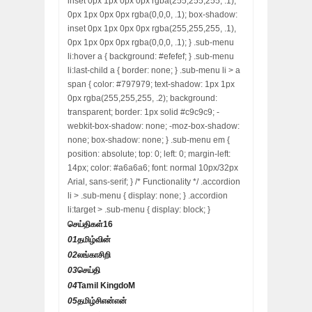
inset 0px 1px 0px 0px rgba(255,255,255, .1),
0px 1px 0px 0px rgba(0,0,0, .1); box-shadow:
inset 0px 1px 0px 0px rgba(255,255,255, .1),
0px 1px 0px 0px rgba(0,0,0, .1); } .sub-menu
li:hover a { background: #efefef; } .sub-menu
li:last-child a { border: none; } .sub-menu li > a
span { color: #797979; text-shadow: 1px 1px
0px rgba(255,255,255, .2); background:
transparent; border: 1px solid #c9c9c9; -
webkit-box-shadow: none; -moz-box-shadow:
none; box-shadow: none; } .sub-menu em {
position: absolute; top: 0; left: 0; margin-left:
14px; color: #a6a6a6; font: normal 10px/32px
Arial, sans-serif; } /* Functionality */ .accordion
li > .sub-menu { display: none; } .accordion
li:target > .sub-menu { display: block; }
செய்திகள்
16
01
தமிழ்வின்
02
லங்காசிறி
03
செய்தி
04
Tamil KingdoM
05
தமிழ்சிஎன்என்