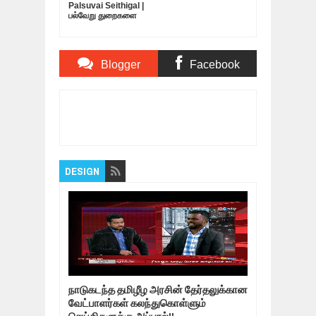
Palsuvai Seithigal |
பல்வேறு துறைகளை
பற்றிய சுவையான
செய்திகள் | 10-05-
2019
Blogger
Facebook
Comments
Comments
Item Reviewed:
தென் மாகாண சபை உறுப்பினர்
கிருஷாந்த புஷ்பகுமார கைது
Rating:
5
Reviewed
By:
Bagalavan
DESIGN
நாடுகடந்த தமிழீழ அரசின் தேர்தலுக்கான
வேட்பாளர்கள் கலந்துகொள்ளும்