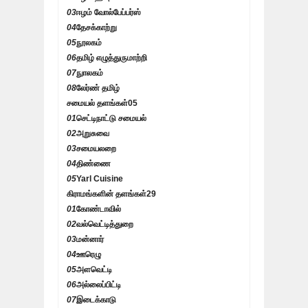
03
ஈழம் வோல்பேப்பர்ஸ்
04
தேசக்காற்று
05
நூலகம்
06
தமிழ் எழுத்துருமாற்றி
07
நுாலகம்
08
லேர்ண் தமிழ்
சமையல் தளங்கள்
05
01
செட்டிநாட்டு சமையல்
02
அறுசுவை
03
சமையலறை
04
திண்ணை
05
Yarl Cuisine
கிராமங்களின் தளங்கள்
29
01
கோண்டாவில்
02
வல்வெட்டித்துறை
03
மன்னார்
04
ஊரெழு
05
அளவெட்டி
06
அல்லைப்பிட்டி
07
இடைக்காடு