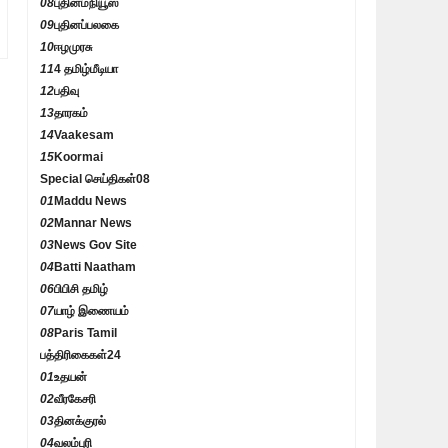
08
புதினம்நியூஸ்
09
புதினப்பலகை
10
ஈழமுரசு
11
4 தமிழ்மீடியா
12
பதிவு
13
தாரகம்
14
Vaakesam
15
Koormai
Special செய்திகள்
08
01
Maddu News
02
Mannar News
03
News Gov Site
04
Batti Naatham
06
பிபிசி தமிழ்
07
யாழ் இணையம்
08
Paris Tamil
பத்திரிகைகள்
24
01
உதயன்
02
வீரகேசரி
03
தினக்குரல்
04
வலம்புரி