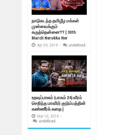
நாடுகடந்த தமிழீழ மக்கள்
முன்வைக்கும்
கருத்தென்னை?? | 30th
March Nerukku Ner
Apr
03,
2019
-
undefined
உறவுப்பாலம் (பாகம் 24) வீரம்
செறிந்த மாவீரர் குடும்பத்தின்
கண்ணீர்க் கதை |
Mar
10,
2019
-
undefined