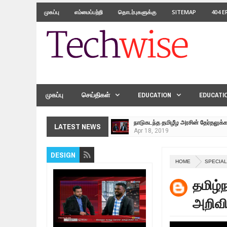
முகப்பு
எம்மைப்பற்றி
தொடர்புகளுக்கு
SITEMAP
404 
முகப்பு
செய்திகள்
EDUCATION
EDUCATI
நாடுகடந்த தமிழீழ அரசின் தேர்தலுக்
Apr
18,
2019
தமிழ் தேசியம் VS திராவிடம் - இயக்
LATEST NEWS
Apr
09,
2019
நாடுகடந்த தமிழீழ மக்கள் முன்வைக
DESIGN
Apr
03,
2019
HOME
SPECIA
உறவுப்பாலம் (பாகம் 24) வீரம் செறிந்த 
தமிழ்
Mar
10,
2019
ஸ்ரீலங்கா ராணுவத்திடம் கையளிக்கப்
அறிவி
Mar
07,
2019
மக்கள் போராட்டம் ஜெனீவாவிலிருந்து