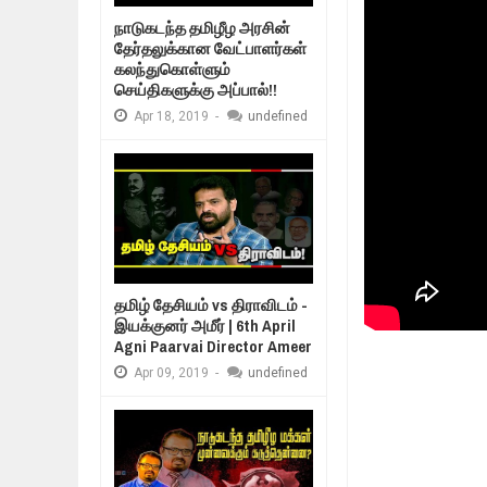
Mar
06,
2019
நாடுகடந்த தமிழீழ அரசின்
MORE INTERNATIONAL NGOS ARE 
தேர்தலுக்கான வேட்பாளர்கள்
Feb
26,
2019
கலந்துகொள்ளும்
உறவுப்பாலம் (பாகம்
செய்திகளுக்கு அப்பால்!!
குடும்பத்தின் கண
நிர்க்கதி ஆக்கப்பட்டவர்களின் நீளும்
Feb
24,
2019
Apr
18,
2019
-
undefined
உலக நாடுகளே கண்டு அஞ்சும் தமிழ
Feb
22,
2019
நாடுகடந்த தமிழீழ அரசாங்கத்தின் பிர
Feb
22,
2019
தமிழ் தேசியம் vs திராவிடம் -
இயக்குனர் அமீர் | 6th April
Agni Paarvai Director Ameer
Apr
09,
2019
-
undefined