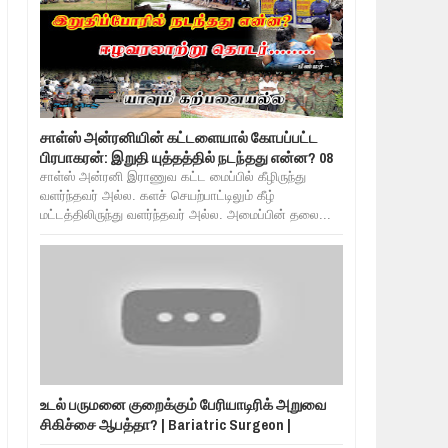
சாள்ஸ் அன்ரனியின் கட்டளையால் கோபப்பட்ட
பிரபாகரன்: இறுதி யுத்தத்தில் நடந்தது என்ன? 08
சாள்ஸ் அன்ரனி இராணுவ கட்ட மைப்பில் கீழிருந்து
வளர்ந்தவர் அல்ல. களச் செயற்பாட்டிலும் கீழ்
மட்டத்திலிருந்து வளர்ந்தவர் அல்ல. அமைப்பின் தலை...
உடல் பருமனை குறைக்கும் பேரியாடிரிக் அறுவை
சிகிச்சை ஆபத்தா? | Bariatric Surgeon |