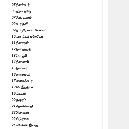
05
தினச்சுடர்
06
தற்ஸ் தமிழ்
07
வெப் உலகம்
08
சுடர் ஒளி
09
தமிழ்நேசன் மலேசியா
10
வணக்கம் மலேசியா
11
தினகரன்
12
தினத்தந்தி
13
தினபூமி
14
தினமணி
15
தினமலர்
16
மாலைமலர்
17
மாலைச்சுடர்
18
சிபி இந்தியா
19
விகடன்
20
குமுதம்
21
தென்செய்தி
22
அலைகள்
23
விடுதலை
24
மலேசியா இன்று