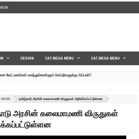
ERROR
<>
ON
DESIGN
CAT.MEGA MENU
CAT.MEGA MENU
கான வேட்பாளர்கள் கலந்துகொள்ளும் செய்திகளுக்கு அப்பால்!!
குனர் அமீர் | 6TH APRIL AGNI PAARVAI DIRECTOR AMEER
்கும் கருத்தென்னை?? | 30TH MARCH NERUKKU NER
L NEWS
தமிழ்நாடு அரசின் கலைமாமணி விருதுகள் அறிவிக்கப்பட்டுள்ளன
மாவீரர் குடும்பத்தின் கண்ணீர்க் கதை |
நாடு அரசின் கலைமாமணி விருதுகள்
பட்ட உறவுகளுக்கு நடந்தது என்ன??| GENEVA LIVE PART-02
க்கப்பட்டுள்ளன
 நேரலை!! | GENEVA LIVE PART-03 | SRI LANKA