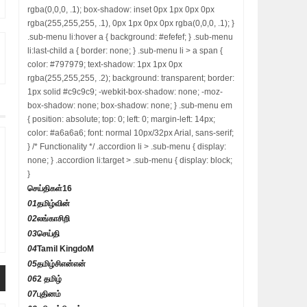
rgba(0,0,0, .1); box-shadow: inset 0px 1px 0px 0px
rgba(255,255,255, .1), 0px 1px 0px 0px rgba(0,0,0, .1); }
.sub-menu li:hover a { background: #efefef; } .sub-menu
li:last-child a { border: none; } .sub-menu li > a span {
color: #797979; text-shadow: 1px 1px 0px
rgba(255,255,255, .2); background: transparent; border:
1px solid #c9c9c9; -webkit-box-shadow: none; -moz-
box-shadow: none; box-shadow: none; } .sub-menu em
{ position: absolute; top: 0; left: 0; margin-left: 14px;
color: #a6a6a6; font: normal 10px/32px Arial, sans-serif;
} /* Functionality */ .accordion li > .sub-menu { display:
none; } .accordion li:target > .sub-menu { display: block;
}
செய்திகள்
16
01
தமிழ்வின்
02
லங்காசிறி
03
செய்தி
04
Tamil KingdoM
05
தமிழ்சிஎன்என்
06
2 தமிழ்
07
புதினம்