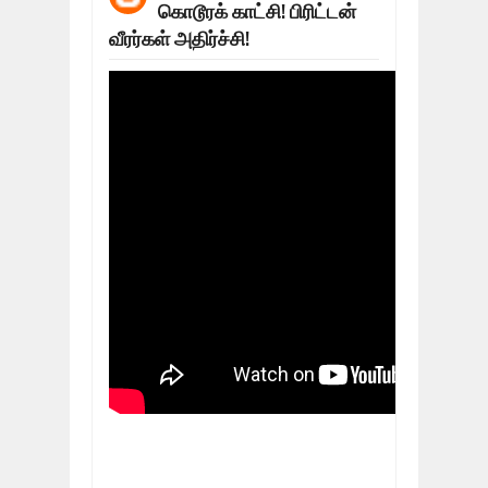
கொடூரக் காட்சி! பிரிட்டன்
மக்கள் போராட்டம் ஜெனீவாவிலிருந்து ந
Mar
06,
2019
வீரர்கள் அதிர்ச்சி!
MORE INTERNATIONAL NGOS ARE F
Feb
26,
2019
நிர்க்கதி ஆக்கப்பட்டவர்களின் நீளும் க
Feb
24,
2019
உலக நாடுகளே கண்டு அஞ்சும் தமிழனி
Feb
22,
2019
நாடுகடந்த தமிழீழ அரசாங்கத்தின் பிரதி
Feb
22,
2019
நாடுகடந்த தமிழீழ அரசின் தேர்தலுக்கா
Apr
18,
2019