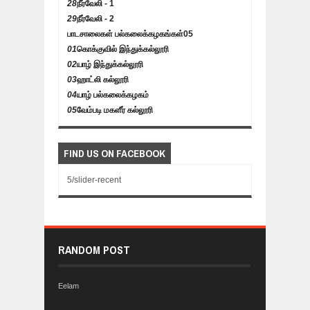
28
நீர்வேலி - 1
29
நீர்வேலி - 2
பாடசாலைகள் பல்கலைக்கழகங்கள்
05
01
கொக்குவில் இந்துக்கல்லூரி
02
யாழ் இந்துக்கல்லூரி
03
ஹாட்லி கல்லூரி
04
யாழ் பல்கலைக்கழகம்
05
வேம்படி மகளீர் கல்லூரி
FIND US ON FACEBOOK
5/slider-recent
RANDOM POST
Eelam