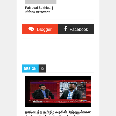
Palsuvai Seithigal |
பல்வேறு துறைகளை
பற்றிய சுவையான
செய்திகள் | 10-05-
2019
Blogger
Facebook
Comments
Comments
Item Reviewed:
மனதை பதறவைத்த கொடூரக்
காட்சி! பிரிட்டன் வீரர்கள் அதிர்ச்சி!
Rating:
5
Reviewed By:
Bagalavan
DESIGN
நாடுகடந்த தமிழீழ அரசின் தேர்தலுக்கான