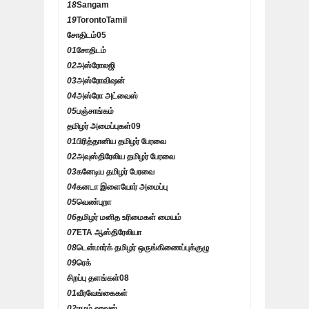
18
Sangam
19
TorontoTamil
சோதிடம்
05
01
சோதிடம்
02
அஸ்ரோலஜி
03
அஸ்ரோவிஷன்
04
அஸ்ரோ அட்வைஸ்
05
பஞ்சாங்கம்
தமிழர் அமைப்புகள்
09
01
பிரித்தானிய தமிழர் பேரவை
02
அவுஸ்திரேலிய தமிழர் பேரவை
03
கனேடிய தமிழர் பேரவை
04
கனடா இளையோர் அமைப்பு
05
வெண்புறா
06
தமிழர் மனித உரிமைகள் மையம்
07
ETA ஆஸ்திரேலியா
08
டென்மார்க் தமிழர் ஒருங்கிணைப்புக்குழு
09
ரெக்
சிறப்பு தளங்கள்
08
01
வீரவேங்கைகள்
02
ஈழம் ஹவுஸ்