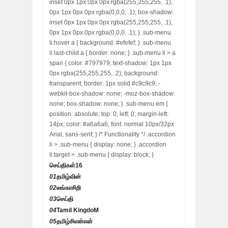
inset 0px 1px 0px 0px rgba(255,255,255, .1),
0px 1px 0px 0px rgba(0,0,0, .1); box-shadow:
inset 0px 1px 0px 0px rgba(255,255,255, .1),
0px 1px 0px 0px rgba(0,0,0, .1); } .sub-menu
li:hover a { background: #efefef; } .sub-menu
li:last-child a { border: none; } .sub-menu li > a
span { color: #797979; text-shadow: 1px 1px
0px rgba(255,255,255, .2); background:
transparent; border: 1px solid #c9c9c9; -
webkit-box-shadow: none; -moz-box-shadow:
none; box-shadow: none; } .sub-menu em {
position: absolute; top: 0; left: 0; margin-left:
14px; color: #a6a6a6; font: normal 10px/32px
Arial, sans-serif; } /* Functionality */ .accordion
li > .sub-menu { display: none; } .accordion
li:target > .sub-menu { display: block; }
செய்திகள்
16
01
தமிழ்வின்
02
லங்காசிறி
03
செய்தி
04
Tamil KingdoM
05
தமிழ்சிஎன்என்