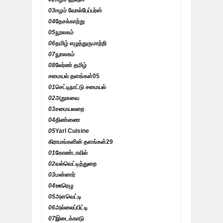
03
ஈழம் வோல்பேப்பர்ஸ்
04
தேசக்காற்று
05
நூலகம்
06
தமிழ் எழுத்துருமாற்றி
07
நுாலகம்
08
லேர்ண் தமிழ்
சமையல் தளங்கள்
05
01
செட்டிநாட்டு சமையல்
02
அறுசுவை
03
சமையலறை
04
திண்ணை
05
Yarl Cuisine
கிராமங்களின் தளங்கள்
29
01
கோண்டாவில்
02
வல்வெட்டித்துறை
03
மன்னார்
04
ஊரெழு
05
அளவெட்டி
06
அல்லைப்பிட்டி
07
இடைக்காடு