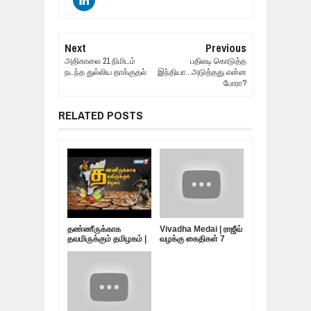
Next
Previous
அதிகாலை 21 நிமிடம்
பதிலடி கொடுத்த
நடந்த துல்லிய தாக்குதல்
இந்தியா...அடுத்தது என்ன
போரா?
RELATED POSTS
தண்ணீருக்காக
Vivadha Medai | ராஜீவ்
தவமிருக்கும் தமிழகம் |
வழக்கு கைதிகள் 7
10.05.19
பேர்... விடுதலை
எப்போது?