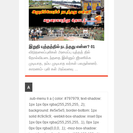
இறுதி யுத்தத்தில் நடந்தது என்ன? 01
விடுதலைப்புலிகள் அமைப்பு யுத்தத் தில்
தோல்வியடைந்ததை இன்னும் ஜீரணிக்க
முடியாத, நம்ப முடியாத வர்கள் பலருள்ளனர்.
காரணம்- புலி கள் அவ்வளவு ...
A
.sub-menu li a { color: #797979; text-shadow:
1px 1px 0px rgba(255,255,255, .2);
background: #e5e5e5; border-bottom: 1px
solid #c9c9c9; -webkit-box-shadow: inset 0px
1px 0px 0px rgba(255,255,255, .1), 0px 1px
0px 0px rgba(0,0,0, .1); -moz-box-shadow: