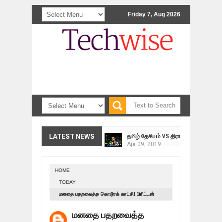
Friday 7, Aug 2026
<>
தமிழ் தேசியம் VS திராவிடம் - இயக்க
LATEST NEWS
Apr
09,
2019
நாடுகடந்த தமிழீழ மக்கள் முன்வைக்
Apr
03,
2019
HOME
உறவுப்பாலம் (பாகம் 24) வீரம் செறிந்த மா
TODAY
Mar
10,
2019
மனதை பதறவைத்த கொடூரக் காட்சி! பிரிட்டன்
ஸ்ரீலங்கா ராணுவத்திடம் கையளிக்கப்ப
வீரர்கள் அதிர்ச்சி!
Mar
07,
2019
மனதை பதறவைத்த