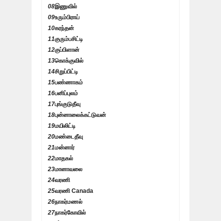
08
இணுவில்
09
உரும்பிராய்
10
கரந்தன்
11
குரும்பசிட்டி
12
குப்பிளான்
13
கொக்குவில்
14
சிறுப்பிட்டி
15
பண்ணாகம்
16
பனிப்புலம்
17
புங்குடுதீவு
18
புன்னாலைக்கட்டுவன்
19
மயிலிட்டி
20
மண்டைதீவு
21
மன்னார்
22
மாதகல்
23
மானாவலை
24
வரணி
25
வரணி Canada
26
நாகர்மணல்
27
நாகர்கோவில்