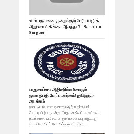
உடல் பருமனை குறைக்கும் பேரியாடிரிக்
அறுவை சிகிச்சை ஆபத்தா? | Bariatric
Surgeon |
பாதுகாப்பை அதிகரிக்க கோரும்
ஜனாதிபதி வேட்பாளர்கள்! தமிழரும்
அடக்கம்
நடைபெறவுள்ள ஜனாதிபதித் தேர்தலில்
போட்டியிடும் நான்கு பிரதான வேட் பாளர்கள்,
தமக்கான விசேட பாதுகாப்பை வழங்குமாறு
பொலிஸாரிடம் கோரிக்கை விடுத்த...