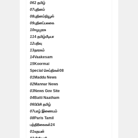
06
2 தமிழ்
07
புதினம்
08
புதினம்நியூஸ்
09
புதினப்பலகை
10
ஈழமுரசு
11
4 தமிழ்மீடியா
12
பதிவு
13
தாரகம்
14
Vaakesam
15
Koormai
Special செய்திகள்
08
01
Maddu News
02
Mannar News
03
News Gov Site
04
Batti Naatham
06
பிபிசி தமிழ்
07
யாழ் இணையம்
08
Paris Tamil
பத்திரிகைகள்
24
01
உதயன்