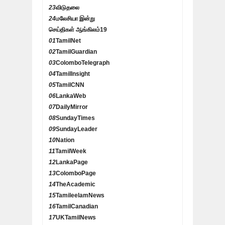
23
விடுதலை
24
மலேசியா இன்று
செய்திகள் ஆங்கிலம்
19
01
TamilNet
02
TamilGuardian
03
ColomboTelegraph
04
TamilInsight
05
TamilCNN
06
LankaWeb
07
DailyMirror
08
SundayTimes
09
SundayLeader
10
Nation
11
TamilWeek
12
LankaPage
13
ColomboPage
14
TheAcademic
15
TamileelamNews
16
TamilCanadian
17
UKTamilNews