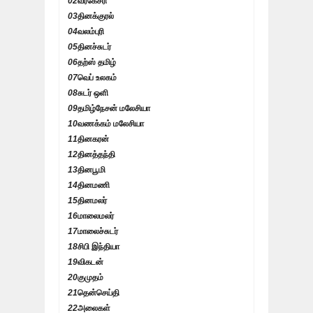
02
வீரகேசரி
03
தினக்குரல்
04
வலம்புரி
05
தினச்சுடர்
06
தற்ஸ் தமிழ்
07
வெப் உலகம்
08
சுடர் ஒளி
09
தமிழ்நேசன் மலேசியா
10
வணக்கம் மலேசியா
11
தினகரன்
12
தினத்தந்தி
13
தினபூமி
14
தினமணி
15
தினமலர்
16
மாலைமலர்
17
மாலைச்சுடர்
18
சிபி இந்தியா
19
விகடன்
20
குமுதம்
21
தென்செய்தி
22
அலைகள்