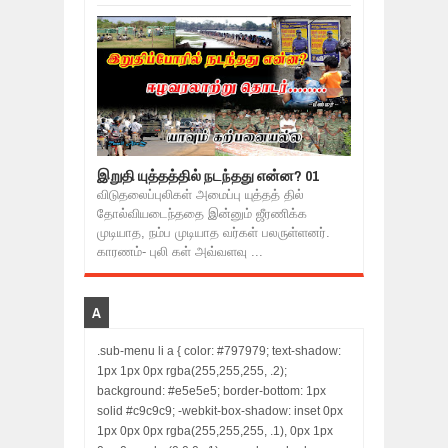
இறுதி யுத்தத்தில் நடந்தது என்ன? 01
விடுதலைப்புலிகள் அமைப்பு யுத்தத் தில்
தோல்வியடைந்ததை இன்னும் ஜீரணிக்க
முடியாத, நம்ப முடியாத வர்கள் பலருள்ளனர்.
காரணம்- புலி கள் அவ்வளவு ...
A
.sub-menu li a { color: #797979; text-shadow:
1px 1px 0px rgba(255,255,255, .2);
background: #e5e5e5; border-bottom: 1px
solid #c9c9c9; -webkit-box-shadow: inset 0px
1px 0px 0px rgba(255,255,255, .1), 0px 1px