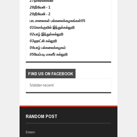
27
நாகர்கோவில்
28
நீர்வேலி - 1
29
நீர்வேலி - 2
பாடசாலைகள் பல்கலைக்கழகங்கள்
05
01
கொக்குவில் இந்துக்கல்லூரி
02
யாழ் இந்துக்கல்லூரி
03
ஹாட்லி கல்லூரி
04
யாழ் பல்கலைக்கழகம்
05
வேம்படி மகளீர் கல்லூரி
FIND US ON FACEBOOK
5/slider-recent
RANDOM POST
Eelam