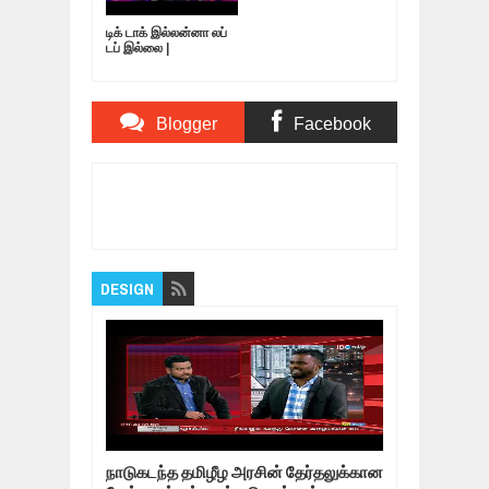
டிக் டாக் இல்லன்னா லப்
டப் இல்லை |
Nagaichuvai
Pattimandram
@Virudhunagar | 03
Blogger
Facebook
Comments
Comments
Item Reviewed:
அரசியல் சதுரங்கம்! தேமுதிக
கதவை மூடியது திமுக?
Rating:
5
Reviewed By:
Bagalavan
DESIGN
நாடுகடந்த தமிழீழ அரசின் தேர்தலுக்கான