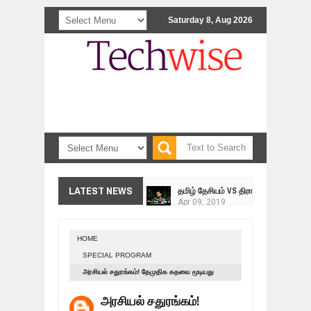
Saturday 8, Aug 2026
<>
தமிழ் தேசியம் VS திராவிடம் - இயக்க
LATEST NEWS
Apr
09,
2019
நாடுகடந்த தமிழீழ மக்கள் முன்வைக்
Apr
03,
2019
HOME
உறவுப்பாலம் (பாகம் 24) வீரம் செறிந்த மா
SPECIAL PROGRAM
Mar
10,
2019
அரசியல் சதுரங்கம்! தேமுதிக கதவை மூடியது
ஸ்ரீலங்கா ராணுவத்திடம் கையளிக்கப்ப
திமுக?
Mar
07,
2019
அரசியல் சதுரங்கம்!