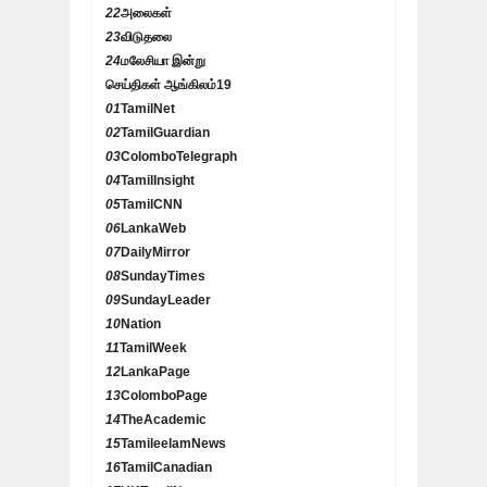
22
அலைகள்
23
விடுதலை
24
மலேசியா இன்று
செய்திகள் ஆங்கிலம்
19
01
TamilNet
02
TamilGuardian
03
ColomboTelegraph
04
TamilInsight
05
TamilCNN
06
LankaWeb
07
DailyMirror
08
SundayTimes
09
SundayLeader
10
Nation
11
TamilWeek
12
LankaPage
13
ColomboPage
14
TheAcademic
15
TamileelamNews
16
TamilCanadian