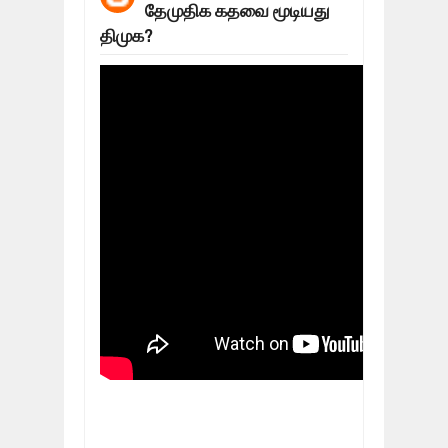
தேமுதிக கதவை மூடியது
மக்கள் போராட்டம் ஜெனீவாவிலிருந்து ந
Mar
06,
2019
திமுக?
MORE INTERNATIONAL NGOS ARE F
Feb
26,
2019
நிர்க்கதி ஆக்கப்பட்டவர்களின் நீளும் க
Feb
24,
2019
உலக நாடுகளே கண்டு அஞ்சும் தமிழனி
Feb
22,
2019
நாடுகடந்த தமிழீழ அரசாங்கத்தின் பிரதி
Feb
22,
2019
நாடுகடந்த தமிழீழ அரசின் தேர்தலுக்கா
Apr
18,
2019