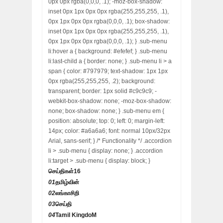
0px 0px rgba(0,0,0, .1); -moz-box-shadow:
inset 0px 1px 0px 0px rgba(255,255,255, .1),
0px 1px 0px 0px rgba(0,0,0, .1); box-shadow:
inset 0px 1px 0px 0px rgba(255,255,255, .1),
0px 1px 0px 0px rgba(0,0,0, .1); } .sub-menu
li:hover a { background: #efefef; } .sub-menu
li:last-child a { border: none; } .sub-menu li > a
span { color: #797979; text-shadow: 1px 1px
0px rgba(255,255,255, .2); background:
transparent; border: 1px solid #c9c9c9; -
webkit-box-shadow: none; -moz-box-shadow:
none; box-shadow: none; } .sub-menu em {
position: absolute; top: 0; left: 0; margin-left:
14px; color: #a6a6a6; font: normal 10px/32px
Arial, sans-serif; } /* Functionality */ .accordion
li > .sub-menu { display: none; } .accordion
li:target > .sub-menu { display: block; }
செய்திகள்
16
01
தமிழ்வின்
02
லங்காசிறி
03
செய்தி
04
Tamil KingdoM