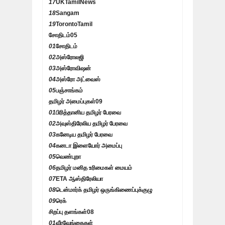
17
UKTamilNews
18
Sangam
19
TorontoTamil
சோதிடம்
05
01
சோதிடம்
02
அஸ்ரோலஜி
03
அஸ்ரோவிஷன்
04
அஸ்ரோ அட்வைஸ்
05
பஞ்சாங்கம்
தமிழர் அமைப்புகள்
09
01
பிரித்தானிய தமிழர் பேரவை
02
அவுஸ்திரேலிய தமிழர் பேரவை
03
கனேடிய தமிழர் பேரவை
04
கனடா இளையோர் அமைப்பு
05
வெண்புறா
06
தமிழர் மனித உரிமைகள் மையம்
07
ETA ஆஸ்திரேலியா
08
டென்மார்க் தமிழர் ஒருங்கிணைப்புக்குழு
09
ரெக்
சிறப்பு தளங்கள்
08
01
வீரவேங்கைகள்