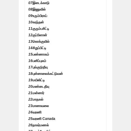
07
இடைக்காடு
08
இணுவில்
09
உரும்பிராய்
10
கரந்தன்
11
குரும்பசிட்டி
12
குப்பிளான்
13
கொக்குவில்
14
சிறுப்பிட்டி
15
பண்ணாகம்
16
பனிப்புலம்
17
புங்குடுதீவு
18
புன்னாலைக்கட்டுவன்
19
மயிலிட்டி
20
மண்டைதீவு
21
மன்னார்
22
மாதகல்
23
மானாவலை
24
வரணி
25
வரணி Canada
26
நாகர்மணல்