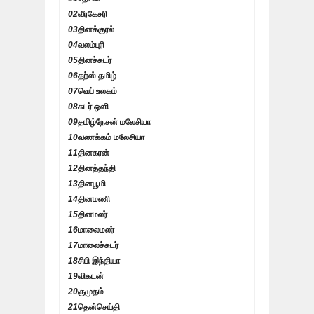
02
வீரகேசரி
03
தினக்குரல்
04
வலம்புரி
05
தினச்சுடர்
06
தற்ஸ் தமிழ்
07
வெப் உலகம்
08
சுடர் ஒளி
09
தமிழ்நேசன் மலேசியா
10
வணக்கம் மலேசியா
11
தினகரன்
12
தினத்தந்தி
13
தினபூமி
14
தினமணி
15
தினமலர்
16
மாலைமலர்
17
மாலைச்சுடர்
18
சிபி இந்தியா
19
விகடன்
20
குமுதம்
21
தென்செய்தி