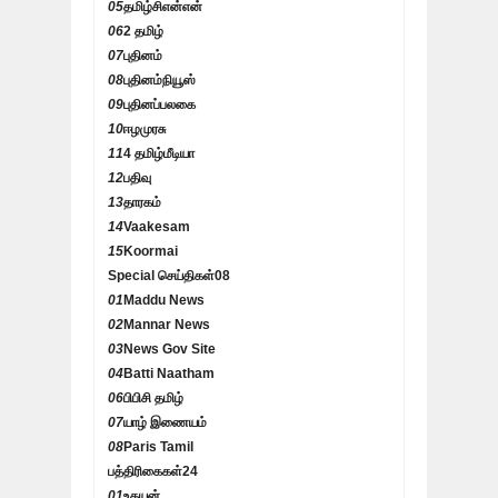
05
தமிழ்சிஎன்என்
06
2 தமிழ்
07
புதினம்
08
புதினம்நியூஸ்
09
புதினப்பலகை
10
ஈழமுரசு
11
4 தமிழ்மீடியா
12
பதிவு
13
தாரகம்
14
Vaakesam
15
Koormai
Special செய்திகள்
08
01
Maddu News
02
Mannar News
03
News Gov Site
04
Batti Naatham
06
பிபிசி தமிழ்
07
யாழ் இணையம்
08
Paris Tamil
பத்திரிகைகள்
24
01
உதயன்