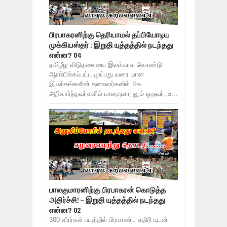
பிரபாகரனிற்கு தெரியாமல் தப்பியோடிய
முக்கியஸ்தர் : இறுதி யுத்தத்தில் நடந்தது
என்ன? 04
தமிழீழ விடுதலையை இலக்காக கொண்டு
ஆரம்பிக்கப்பட்ட முப்பது வரை யான
இயக்கங்களின் தலைவர்களில் மிக
அறிவார்ந்தவர்களில் பாலகுமார னும் ஒருவர். உ...
பாலகுமாரனிற்கு பிரபாகரன் கொடுத்த
அதிர்ச்சி! – இறுதி யுத்தத்தில் நடந்தது
என்ன? 02
300 வீரர்கள் படத்தில் பிரமாண்ட எதிரி யுடன்