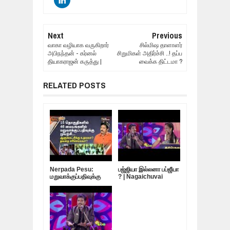
Next
Previous
வாகா வழியாக வருகிறார்
சில்மிஷ தாளாளர்
அபிநந்தன் - கர்னல்
சிறுமிகள் அதிர்ச்சி ..! தப்ப
தியாகராஜன் கருத்து |
வைக்க திட்டமா ?
RELATED POSTS
Nerpada Pesu:
பஜ்ஜியா இல்லனா பப்ஜீயா
மறுவாக்குப்பதிவுக்கு
? | Nagaichuvai
முயற்சி…
Pattimandram
ஆளுங்கட்சிக்கு
@Virudhunagar
உதவவா? தவறை
சரிசெய்யவா?