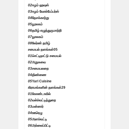
02
ஈழம் ஹவுஸ்
03
ஈழம் வோல்பேப்பர்ஸ்
04
தேசக்காற்று
05
நூலகம்
06
தமிழ் எழுத்துருமாற்றி
07
நுாலகம்
08
லேர்ண் தமிழ்
சமையல் தளங்கள்
05
01
செட்டிநாட்டு சமையல்
02
அறுசுவை
03
சமையலறை
04
திண்ணை
05
Yarl Cuisine
கிராமங்களின் தளங்கள்
29
01
கோண்டாவில்
02
வல்வெட்டித்துறை
03
மன்னார்
04
ஊரெழு
05
அளவெட்டி
06
அல்லைப்பிட்டி