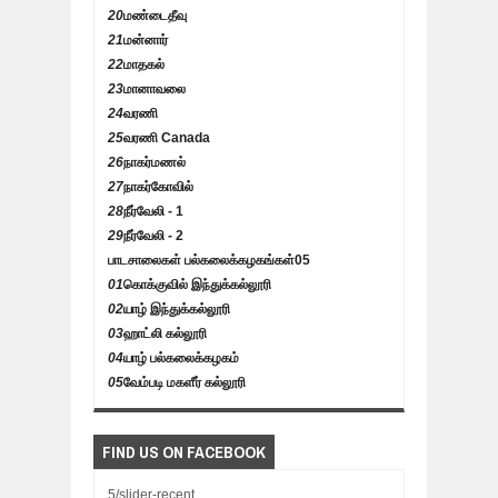
20
மண்டைதீவு
21
மன்னார்
22
மாதகல்
23
மானாவலை
24
வரணி
25
வரணி Canada
26
நாகர்மணல்
27
நாகர்கோவில்
28
நீர்வேலி - 1
29
நீர்வேலி - 2
பாடசாலைகள் பல்கலைக்கழகங்கள்
05
01
கொக்குவில் இந்துக்கல்லூரி
02
யாழ் இந்துக்கல்லூரி
03
ஹாட்லி கல்லூரி
04
யாழ் பல்கலைக்கழகம்
05
வேம்படி மகளீர் கல்லூரி
FIND US ON FACEBOOK
5/slider-recent