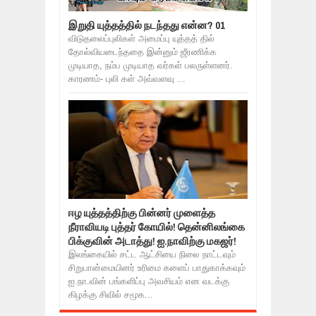
இறுதி யுத்தத்தில் நடந்தது என்ன? 01
விடுதலைப்புலிகள் அமைப்பு யுத்தத் தில்
தோல்வியடைந்ததை இன்னும் ஜீரணிக்க
முடியாத, நம்ப முடியாத வர்கள் பலருள்ளனர்.
காரணம்- புலி கள் அவ்வளவு ...
ஈழ யுத்தத்திற்கு பின்னர் முளைத்த
நீராவியடி புத்தர் கோயில்! தென்னிலங்கை
பிக்குவின் அடாத்து! ஐ.நாவிற்கு மகஜர்!
இலங்கையில் சட்ட ஆட்சியை நிலை நாட்டவும்
சிறுபான்மையினர் உரிமை களைப் பாதுகாக்கவும்
ஐ.நா.வின் பங்களிப்பு அவசியம் என வடக்கு
கிழக்கு சிவில் சமூக...