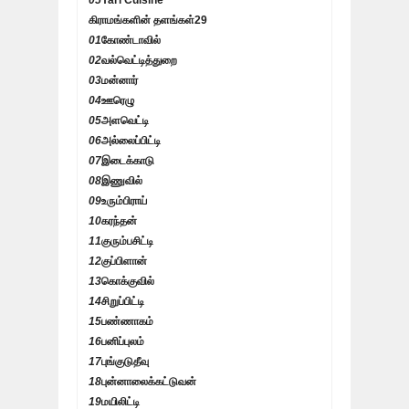
05
Yarl Cuisine
கிராமங்களின் தளங்கள்
29
01
கோண்டாவில்
02
வல்வெட்டித்துறை
03
மன்னார்
04
ஊரெழு
05
அளவெட்டி
06
அல்லைப்பிட்டி
07
இடைக்காடு
08
இணுவில்
09
உரும்பிராய்
10
கரந்தன்
11
குரும்பசிட்டி
12
குப்பிளான்
13
கொக்குவில்
14
சிறுப்பிட்டி
15
பண்ணாகம்
16
பனிப்புலம்
17
புங்குடுதீவு
18
புன்னாலைக்கட்டுவன்
19
மயிலிட்டி