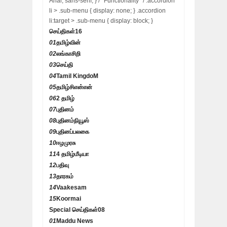
Arial, sans-serif; } /* Functionality */ .accordion
li > .sub-menu { display: none; } .accordion
li:target > .sub-menu { display: block; }
செய்திகள்
16
01
தமிழ்வின்
02
லங்காசிறி
03
செய்தி
04
Tamil KingdoM
05
தமிழ்சிஎன்என்
06
2 தமிழ்
07
புதினம்
08
புதினம்நியூஸ்
09
புதினப்பலகை
10
ஈழமுரசு
11
4 தமிழ்மீடியா
12
பதிவு
13
தாரகம்
14
Vaakesam
15
Koormai
Special செய்திகள்
08
01
Maddu News