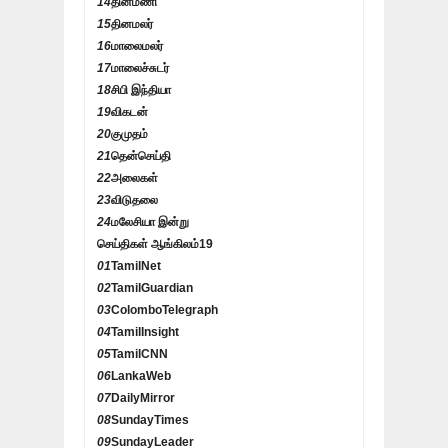
14
தினமணி
15
தினமலர்
16
மாலைமலர்
17
மாலைச்சுடர்
18
சிபி இந்தியா
19
விகடன்
20
குமுதம்
21
தென்செய்தி
22
அலைகள்
23
விடுதலை
24
மலேசியா இன்று
செய்திகள் ஆங்கிலம்
19
01
TamilNet
02
TamilGuardian
03
ColomboTelegraph
04
TamilInsight
05
TamilCNN
06
LankaWeb
07
DailyMirror
08
SundayTimes
09
SundayLeader