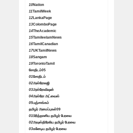
10
Nation
11
TamilWeek
12
LankaPage
13
ColomboPage
14
TheAcademic
15
TamileelamNews
16
TamilCanadian
17
UKTamilNews
18
Sangam
19
TorontoTamil
சோதிடம்
05
01
சோதிடம்
02
அஸ்ரோலஜி
03
அஸ்ரோவிஷன்
04
அஸ்ரோ அட்வைஸ்
05
பஞ்சாங்கம்
தமிழர் அமைப்புகள்
09
01
பிரித்தானிய தமிழர் பேரவை
02
அவுஸ்திரேலிய தமிழர் பேரவை
03
கனேடிய தமிழர் பேரவை