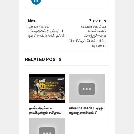
Next
Previous
முகநூல் காதல்
விவாகரத்து ஆன
முச்சந்தியில் நிறுத்தும்..!
பெண்களின்
ஒரு பிளாக் மெயில் கும்பல்
சொத்துக்களை
அபகரிக்கும் பெண் சார்ந்த
உறவுகள் |
RELATED POSTS
தண்ணீருக்காக
Vivadha Medai | ராஜீவ்
தவமிருக்கும் தமிழகம் |
வழக்கு கைதிகள் 7
10.05.19
பேர்... விடுதலை
எப்போது?