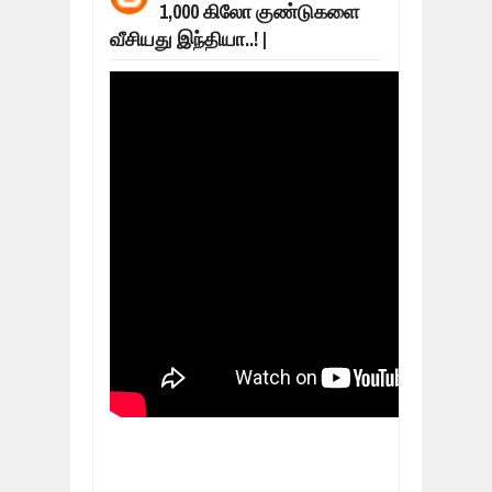
1,000 கிலோ குண்டுகளை
மக்கள் போராட்டம் ஜெனீவாவிலிருந்து ந
Mar
06,
2019
வீசியது இந்தியா..! |
MORE INTERNATIONAL NGOS ARE F
Feb
26,
2019
நிர்க்கதி ஆக்கப்பட்டவர்களின் நீளும் க
Feb
24,
2019
உலக நாடுகளே கண்டு அஞ்சும் தமிழனி
Feb
22,
2019
நாடுகடந்த தமிழீழ அரசாங்கத்தின் பிரதி
Feb
22,
2019
நாடுகடந்த தமிழீழ அரசின் தேர்தலுக்கா
Apr
18,
2019