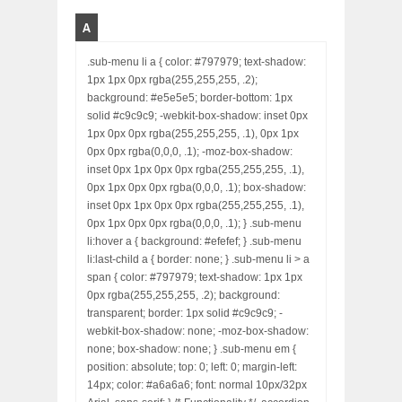
A
.sub-menu li a { color: #797979; text-shadow:
1px 1px 0px rgba(255,255,255, .2);
background: #e5e5e5; border-bottom: 1px
solid #c9c9c9; -webkit-box-shadow: inset 0px
1px 0px 0px rgba(255,255,255, .1), 0px 1px
0px 0px rgba(0,0,0, .1); -moz-box-shadow:
inset 0px 1px 0px 0px rgba(255,255,255, .1),
0px 1px 0px 0px rgba(0,0,0, .1); box-shadow:
inset 0px 1px 0px 0px rgba(255,255,255, .1),
0px 1px 0px 0px rgba(0,0,0, .1); } .sub-menu
li:hover a { background: #efefef; } .sub-menu
li:last-child a { border: none; } .sub-menu li > a
span { color: #797979; text-shadow: 1px 1px
0px rgba(255,255,255, .2); background:
transparent; border: 1px solid #c9c9c9; -
webkit-box-shadow: none; -moz-box-shadow:
none; box-shadow: none; } .sub-menu em {
position: absolute; top: 0; left: 0; margin-left:
14px; color: #a6a6a6; font: normal 10px/32px