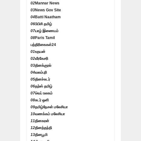
02
Mannar News
03
News Gov Site
04
Batti Naatham
06
பிபிசி தமிழ்
07
யாழ் இணையம்
08
Paris Tamil
பத்திரிகைகள்
24
01
உதயன்
02
வீரகேசரி
03
தினக்குரல்
04
வலம்புரி
05
தினச்சுடர்
06
தற்ஸ் தமிழ்
07
வெப் உலகம்
08
சுடர் ஒளி
09
தமிழ்நேசன் மலேசியா
10
வணக்கம் மலேசியா
11
தினகரன்
12
தினத்தந்தி
13
தினபூமி