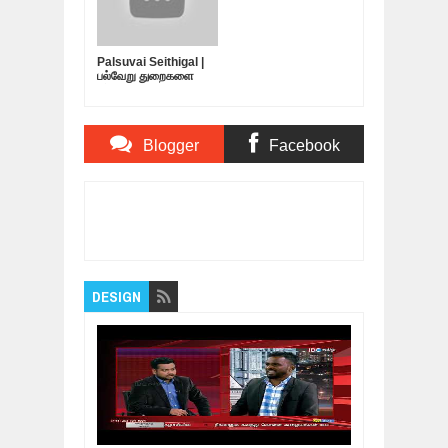
Palsuvai Seithigal |
பல்வேறு துறைகளை
பற்றிய சுவையான
செய்திகள் | 10-05-
2019
Blogger
Facebook
Comments
Comments
Item Reviewed:
பயங்கரவாதிகள் முகாம் மீது
1,000 கிலோ குண்டுகளை வீசியது இந்தியா..! |
Rating:
5
Reviewed By:
Bagalavan
DESIGN