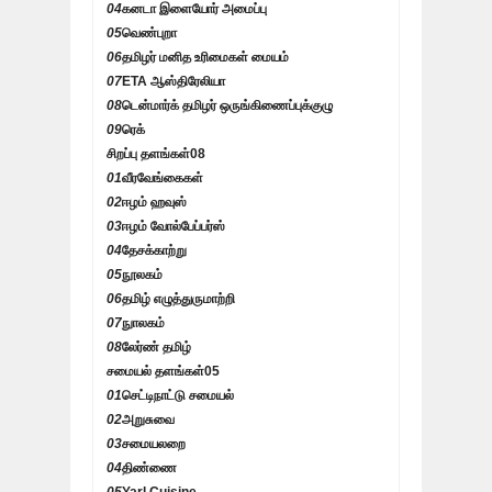
04
கனடா இளையோர் அமைப்பு
05
வெண்புறா
06
தமிழர் மனித உரிமைகள் மையம்
07
ETA ஆஸ்திரேலியா
08
டென்மார்க் தமிழர் ஒருங்கிணைப்புக்குழு
09
ரெக்
சிறப்பு தளங்கள்
08
01
வீரவேங்கைகள்
02
ஈழம் ஹவுஸ்
03
ஈழம் வோல்பேப்பர்ஸ்
04
தேசக்காற்று
05
நூலகம்
06
தமிழ் எழுத்துருமாற்றி
07
நுாலகம்
08
லேர்ண் தமிழ்
சமையல் தளங்கள்
05
01
செட்டிநாட்டு சமையல்
02
அறுசுவை
03
சமையலறை
04
திண்ணை