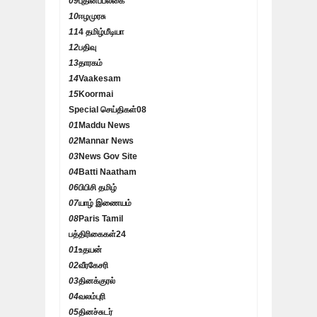
09
புதினப்பலகை
10
ஈழமுரசு
11
4 தமிழ்மீடியா
12
பதிவு
13
தாரகம்
14
Vaakesam
15
Koormai
Special செய்திகள்
08
01
Maddu News
02
Mannar News
03
News Gov Site
04
Batti Naatham
06
பிபிசி தமிழ்
07
யாழ் இணையம்
08
Paris Tamil
பத்திரிகைகள்
24
01
உதயன்
02
வீரகேசரி
03
தினக்குரல்
04
வலம்புரி
05
தினச்சுடர்