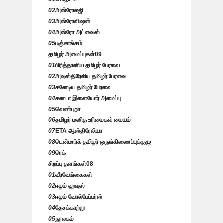
02
அஸ்ரோலஜி
03
அஸ்ரோவிஷன்
04
அஸ்ரோ அட்வைஸ்
05
பஞ்சாங்கம்
தமிழர் அமைப்புகள்
09
01
பிரித்தானிய தமிழர் பேரவை
02
அவுஸ்திரேலிய தமிழர் பேரவை
03
கனேடிய தமிழர் பேரவை
04
கனடா இளையோர் அமைப்பு
05
வெண்புறா
06
தமிழர் மனித உரிமைகள் மையம்
07
ETA ஆஸ்திரேலியா
08
டென்மார்க் தமிழர் ஒருங்கிணைப்புக்குழு
09
ரெக்
சிறப்பு தளங்கள்
08
01
வீரவேங்கைகள்
02
ஈழம் ஹவுஸ்
03
ஈழம் வோல்பேப்பர்ஸ்
04
தேசக்காற்று
05
நூலகம்