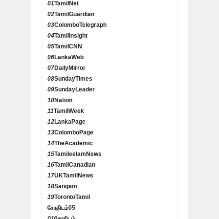
01
TamilNet
02
TamilGuardian
03
ColomboTelegraph
04
TamilInsight
05
TamilCNN
06
LankaWeb
07
DailyMirror
08
SundayTimes
09
SundayLeader
10
Nation
11
TamilWeek
12
LankaPage
13
ColomboPage
14
TheAcademic
15
TamileelamNews
16
TamilCanadian
17
UKTamilNews
18
Sangam
19
TorontoTamil
சோதிடம்
05
01
சோதிடம்