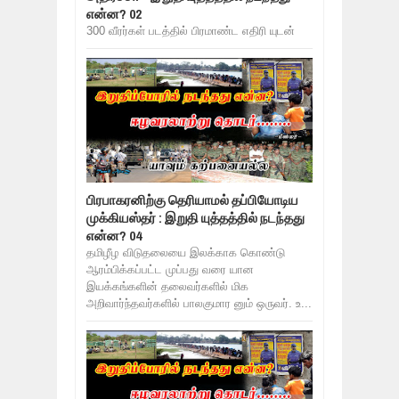
என்ன? 02
300 வீரர்கள் படத்தில் பிரமாண்ட எதிரி யுடன்
பிரபாகரனிற்கு தெரியாமல் தப்பியோடிய
முக்கியஸ்தர் : இறுதி யுத்தத்தில் நடந்தது
என்ன? 04
தமிழீழ விடுதலையை இலக்காக கொண்டு
ஆரம்பிக்கப்பட்ட முப்பது வரை யான
இயக்கங்களின் தலைவர்களில் மிக
அறிவார்ந்தவர்களில் பாலகுமார னும் ஒருவர். உ...