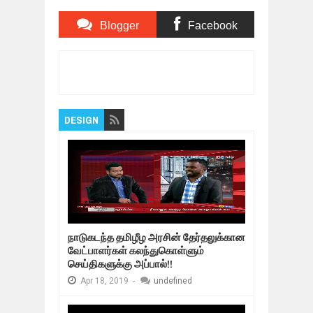
2019
Blogger
Facebook
Comments
Comments
Item Reviewed:
பாலகோட் தீவிரவாத சொர்க்கம்
தகர்ந்தது
Rating:
5
Reviewed By:
Bagalavan
DESIGN
நாடுகடந்த தமிழீழ அரசின் தேர்தலுக்கான
வேட்பாளர்கள் கலந்துகொள்ளும்
செய்திகளுக்கு அப்பால்!!
Apr
18,
2019
-
undefined