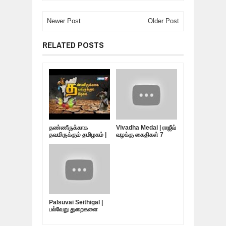
Newer Post
Older Post
RELATED POSTS
தண்ணீருக்காக
Vivadha Medai | ராஜீவ்
தவமிருக்கும் தமிழகம் |
வழக்கு கைதிகள் 7
10.05.19
பேர்... விடுதலை
எப்போது?
Palsuvai Seithigal |
பல்வேறு துறைகளை
பற்றிய சுவையான
செய்திகள் | 10-05-