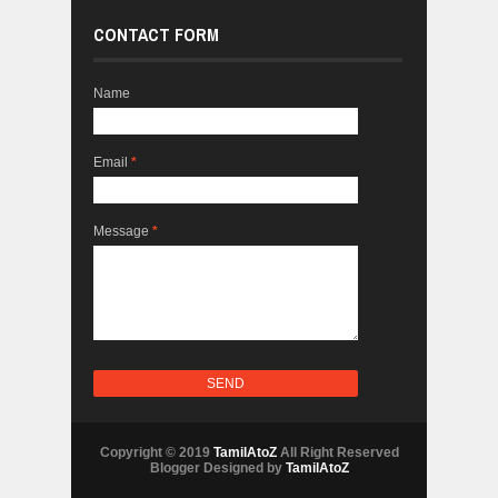
CONTACT FORM
Name
Email
*
Message
*
Copyright © 2019
TamilAtoZ
All Right Reserved
Blogger Designed by
TamilAtoZ