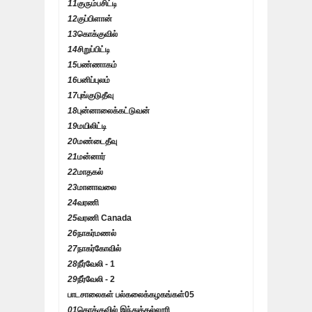
11
குரும்பசிட்டி
12
குப்பிளான்
13
கொக்குவில்
14
சிறுப்பிட்டி
15
பண்ணாகம்
16
பனிப்புலம்
17
புங்குடுதீவு
18
புன்னாலைக்கட்டுவன்
19
மயிலிட்டி
20
மண்டைதீவு
21
மன்னார்
22
மாதகல்
23
மானாவலை
24
வரணி
25
வரணி Canada
26
நாகர்மணல்
27
நாகர்கோவில்
28
நீர்வேலி - 1
29
நீர்வேலி - 2
பாடசாலைகள் பல்கலைக்கழகங்கள்
05
01
கொக்குவில் இந்துக்கல்லூரி