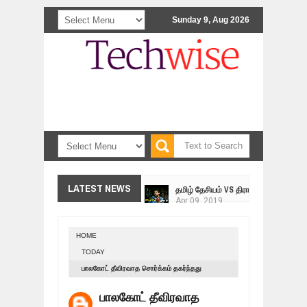
Sunday 9, Aug 2026
<>
தமிழ் தேசியம் VS திராவிடம் - இயக்க
LATEST NEWS
Apr
09,
2019
நாடுகடந்த தமிழீழ மக்கள் முன்வைக்
Apr
03,
2019
HOME
உறவுப்பாலம் (பாகம் 24) வீரம் செறிந்த மா
TODAY
Mar
10,
2019
பாலகோட் தீவிரவாத சொர்க்கம் தகர்ந்தது
ஸ்ரீலங்கா ராணுவத்திடம் கையளிக்கப்ப
Mar
07,
2019
பாலகோட் தீவிரவாத