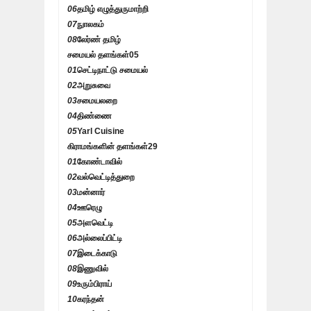
06
தமிழ் எழுத்துருமாற்றி
07
நுாலகம்
08
லேர்ண் தமிழ்
சமையல் தளங்கள்
05
01
செட்டிநாட்டு சமையல்
02
அறுசுவை
03
சமையலறை
04
திண்ணை
05
Yarl Cuisine
கிராமங்களின் தளங்கள்
29
01
கோண்டாவில்
02
வல்வெட்டித்துறை
03
மன்னார்
04
ஊரெழு
05
அளவெட்டி
06
அல்லைப்பிட்டி
07
இடைக்காடு
08
இணுவில்
09
உரும்பிராய்
10
கரந்தன்