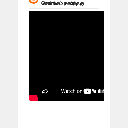
சொர்க்கம் தகர்ந்தது
மக்கள் போராட்டம் ஜெனீவாவிலிருந்து ந
Mar
06,
2019
MORE INTERNATIONAL NGOS ARE F
Feb
26,
2019
நிர்க்கதி ஆக்கப்பட்டவர்களின் நீளும் க
Feb
24,
2019
உலக நாடுகளே கண்டு அஞ்சும் தமிழனி
Feb
22,
2019
நாடுகடந்த தமிழீழ அரசாங்கத்தின் பிரதி
Feb
22,
2019
நாடுகடந்த தமிழீழ அரசின் தேர்தலுக்கா
Apr
18,
2019