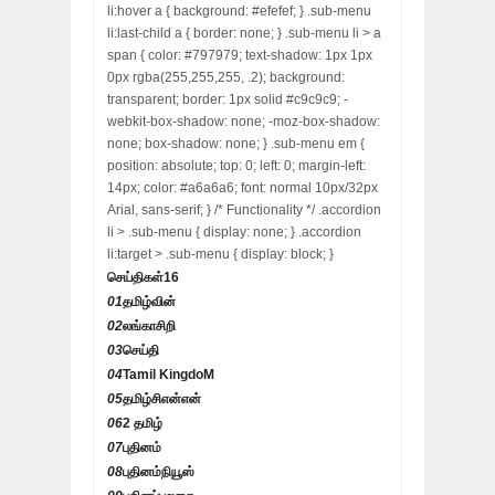
li:hover a { background: #efefef; } .sub-menu
li:last-child a { border: none; } .sub-menu li > a
span { color: #797979; text-shadow: 1px 1px
0px rgba(255,255,255, .2); background:
transparent; border: 1px solid #c9c9c9; -
webkit-box-shadow: none; -moz-box-shadow:
none; box-shadow: none; } .sub-menu em {
position: absolute; top: 0; left: 0; margin-left:
14px; color: #a6a6a6; font: normal 10px/32px
Arial, sans-serif; } /* Functionality */ .accordion
li > .sub-menu { display: none; } .accordion
li:target > .sub-menu { display: block; }
செய்திகள்
16
01
தமிழ்வின்
02
லங்காசிறி
03
செய்தி
04
Tamil KingdoM
05
தமிழ்சிஎன்என்
06
2 தமிழ்
07
புதினம்
08
புதினம்நியூஸ்