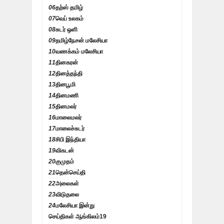
06
தற்ஸ் தமிழ்
07
வெப் உலகம்
08
சுடர் ஒளி
09
தமிழ்நேசன் மலேசியா
10
வணக்கம் மலேசியா
11
தினகரன்
12
தினத்தந்தி
13
தினபூமி
14
தினமணி
15
தினமலர்
16
மாலைமலர்
17
மாலைச்சுடர்
18
சிபி இந்தியா
19
விகடன்
20
குமுதம்
21
தென்செய்தி
22
அலைகள்
23
விடுதலை
24
மலேசியா இன்று
செய்திகள் ஆங்கிலம்
19