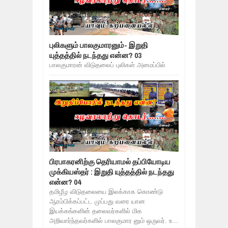
புலிகளும் பாலகுமாரனும்- இறுதி
யுத்தத்தில் நடந்தது என்ன? 03
பாலகுமாரன் விடுதலைப் புலிகள் அமைப்பில்
பிரபாகரனிற்கு தெரியாமல் தப்பியோடிய
முக்கியஸ்தர் : இறுதி யுத்தத்தில் நடந்தது
என்ன? 04
தமிழீழ விடுதலையை இலக்காக கொண்டு
ஆரம்பிக்கப்பட்ட முப்பது வரை யான
இயக்கங்களின் தலைவர்களில் மிக
அறிவார்ந்தவர்களில் பாலகுமார னும் ஒருவர். உ...