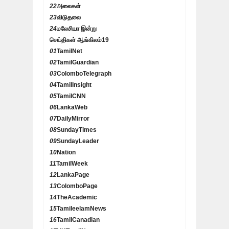
22
அலைகள்
23
விடுதலை
24
மலேசியா இன்று
செய்திகள் ஆங்கிலம்
19
01
TamilNet
02
TamilGuardian
03
ColomboTelegraph
04
TamilInsight
05
TamilCNN
06
LankaWeb
07
DailyMirror
08
SundayTimes
09
SundayLeader
10
Nation
11
TamilWeek
12
LankaPage
13
ColomboPage
14
TheAcademic
15
TamileelamNews
16
TamilCanadian