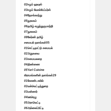
02
ஈழம் ஹவுஸ்
03
ஈழம் வோல்பேப்பர்ஸ்
04
தேசக்காற்று
05
நூலகம்
06
தமிழ் எழுத்துருமாற்றி
07
நுாலகம்
08
லேர்ண் தமிழ்
சமையல் தளங்கள்
05
01
செட்டிநாட்டு சமையல்
02
அறுசுவை
03
சமையலறை
04
திண்ணை
05
Yarl Cuisine
கிராமங்களின் தளங்கள்
29
01
கோண்டாவில்
02
வல்வெட்டித்துறை
03
மன்னார்
04
ஊரெழு
05
அளவெட்டி
06
அல்லைப்பிட்டி