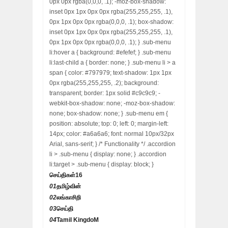
0px 0px rgba(0,0,0, .1); -moz-box-shadow:
inset 0px 1px 0px 0px rgba(255,255,255, .1),
0px 1px 0px 0px rgba(0,0,0, .1); box-shadow:
inset 0px 1px 0px 0px rgba(255,255,255, .1),
0px 1px 0px 0px rgba(0,0,0, .1); } .sub-menu
li:hover a { background: #efefef; } .sub-menu
li:last-child a { border: none; } .sub-menu li > a
span { color: #797979; text-shadow: 1px 1px
0px rgba(255,255,255, .2); background:
transparent; border: 1px solid #c9c9c9; -
webkit-box-shadow: none; -moz-box-shadow:
none; box-shadow: none; } .sub-menu em {
position: absolute; top: 0; left: 0; margin-left:
14px; color: #a6a6a6; font: normal 10px/32px
Arial, sans-serif; } /* Functionality */ .accordion
li > .sub-menu { display: none; } .accordion
li:target > .sub-menu { display: block; }
செய்திகள்
16
01
தமிழ்வின்
02
லங்காசிறி
03
செய்தி
04
Tamil KingdoM