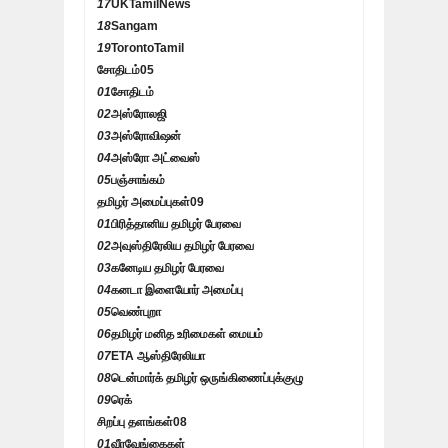
17
UKTamilNews
18
Sangam
19
TorontoTamil
சோதிடம்
05
01
சோதிடம்
02
அஸ்ரோலஜி
03
அஸ்ரோவிஷன்
04
அஸ்ரோ அட்வைஸ்
05
பஞ்சாங்கம்
தமிழர் அமைப்புகள்
09
01
பிரித்தானிய தமிழர் பேரவை
02
அவுஸ்திரேலிய தமிழர் பேரவை
03
கனேடிய தமிழர் பேரவை
04
கனடா இளையோர் அமைப்பு
05
வெண்புறா
06
தமிழர் மனித உரிமைகள் மையம்
07
ETA ஆஸ்திரேலியா
08
டென்மார்க் தமிழர் ஒருங்கிணைப்புக்குழு
09
ரெக்
சிறப்பு தளங்கள்
08
01
வீரவேங்கைகள்