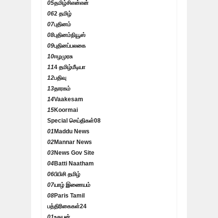
05
தமிழ்சிஎன்என்
06
2 தமிழ்
07
புதினம்
08
புதினம்நியூஸ்
09
புதினப்பலகை
10
ஈழமுரசு
11
4 தமிழ்மீடியா
12
பதிவு
13
தாரகம்
14
Vaakesam
15
Koormai
Special செய்திகள்
08
01
Maddu News
02
Mannar News
03
News Gov Site
04
Batti Naatham
06
பிபிசி தமிழ்
07
யாழ் இணையம்
08
Paris Tamil
பத்திரிகைகள்
24
01
உதயன்