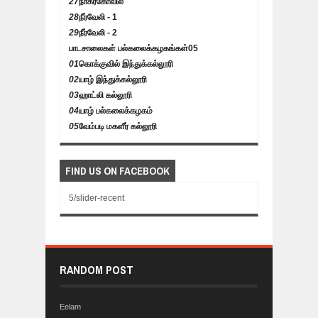
27
நாகர்கோவில்
28
நீர்வேலி - 1
29
நீர்வேலி - 2
பாடசாலைகள் பல்கலைக்கழகங்கள்
05
01
கொக்குவில் இந்துக்கல்லூரி
02
யாழ் இந்துக்கல்லூரி
03
ஹாட்லி கல்லூரி
04
யாழ் பல்கலைக்கழகம்
05
வேம்படி மகளீர் கல்லூரி
FIND US ON FACEBOOK
5/slider-recent
RANDOM POST
Eelam