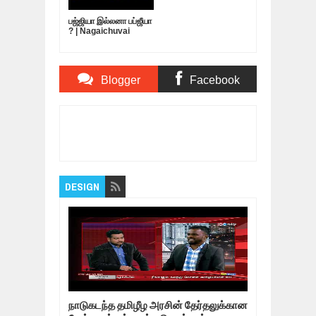
பஜ்ஜியா இல்லனா பப்ஜீயா
? | Nagaichuvai
Pattimandram
@Virudhunagar
Blogger
Facebook
Comments
Comments
Item Reviewed:
குவாண்டனாமோ சிறையின்
கதை| Guantanamo Jail | கதைகளின் கதை
Rating:
5
Reviewed By:
Bagalavan
DESIGN
நாடுகடந்த தமிழீழ அரசின் தேர்தலுக்கான