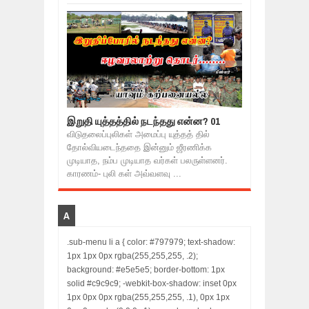
இறுதி யுத்தத்தில் நடந்தது என்ன? 01
விடுதலைப்புலிகள் அமைப்பு யுத்தத் தில்
தோல்வியடைந்ததை இன்னும் ஜீரணிக்க
முடியாத, நம்ப முடியாத வர்கள் பலருள்ளனர்.
காரணம்- புலி கள் அவ்வளவு ...
A
.sub-menu li a { color: #797979; text-shadow:
1px 1px 0px rgba(255,255,255, .2);
background: #e5e5e5; border-bottom: 1px
solid #c9c9c9; -webkit-box-shadow: inset 0px
1px 0px 0px rgba(255,255,255, .1), 0px 1px