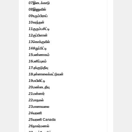
07
இடைக்காடு
08
இணுவில்
09
உரும்பிராய்
10
கரந்தன்
11
குரும்பசிட்டி
12
குப்பிளான்
13
கொக்குவில்
14
சிறுப்பிட்டி
15
பண்ணாகம்
16
பனிப்புலம்
17
புங்குடுதீவு
18
புன்னாலைக்கட்டுவன்
19
மயிலிட்டி
20
மண்டைதீவு
21
மன்னார்
22
மாதகல்
23
மானாவலை
24
வரணி
25
வரணி Canada
26
நாகர்மணல்