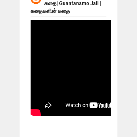
கதை| Guantanamo Jail |
மக்கள் போராட்டம் ஜெனீவாவிலிருந்து ந
Mar
06,
2019
கதைகளின் கதை
MORE INTERNATIONAL NGOS ARE F
Feb
26,
2019
நிர்க்கதி ஆக்கப்பட்டவர்களின் நீளும் க
Feb
24,
2019
உலக நாடுகளே கண்டு அஞ்சும் தமிழனி
Feb
22,
2019
நாடுகடந்த தமிழீழ அரசாங்கத்தின் பிரதி
Feb
22,
2019
நாடுகடந்த தமிழீழ அரசின் தேர்தலுக்கா
Apr
18,
2019