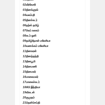
02
வீரகேசரி
03
தினக்குரல்
04
வலம்புரி
05
தினச்சுடர்
06
தற்ஸ் தமிழ்
07
வெப் உலகம்
08
சுடர் ஒளி
09
தமிழ்நேசன் மலேசியா
10
வணக்கம் மலேசியா
11
தினகரன்
12
தினத்தந்தி
13
தினபூமி
14
தினமணி
15
தினமலர்
16
மாலைமலர்
17
மாலைச்சுடர்
18
சிபி இந்தியா
19
விகடன்
20
குமுதம்
21
தென்செய்தி