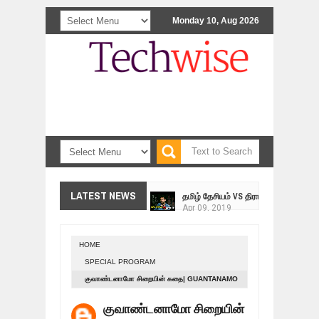
Monday 10, Aug 2026
<>
தமிழ் தேசியம் VS திராவிடம் - இயக்க
LATEST NEWS
Apr
09,
2019
நாடுகடந்த தமிழீழ மக்கள் முன்வைக்
Apr
03,
2019
HOME
உறவுப்பாலம் (பாகம் 24) வீரம் செறிந்த மா
SPECIAL PROGRAM
Mar
10,
2019
குவாண்டனாமோ சிறையின் கதை| GUANTANAMO
ஸ்ரீலங்கா ராணுவத்திடம் கையளிக்கப்ப
JAIL | கதைகளின் கதை
Mar
07,
2019
குவாண்டனாமோ சிறையின்