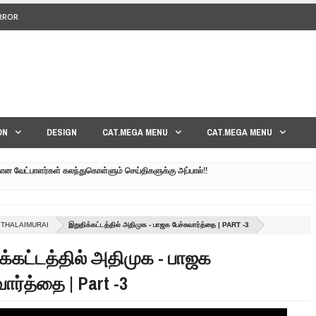
ERROR
<>
ON
DESIGN
CAT.MEGA MENU
CAT.MEGA MENU
கான வேட்பாளர்கள் கலந்துகொள்ளும் செய்திகளுக்கு அப்பால்!!
குனர் அமீர் | 6TH APRIL AGNI PAARVAI DIRECTOR AMEER
்கும் கருத்தென்னை?? | 30TH MARCH NERUKKU NER
 THALAIMURAI
இறுதிக்கட்டத்தில் அதிமுக - பாஜக பேச்சுவார்த்தை | PART -3
மாவீரர் குடும்பத்தின் கண்ணீர்க் கதை |
க்கட்டத்தில் அதிமுக - பாஜக
பட்ட உறவுகளுக்கு நடந்தது என்ன??| GENEVA LIVE PART-02
வார்த்தை | Part -3
 நேரலை!! | GENEVA LIVE PART-03 | SRI LANKA