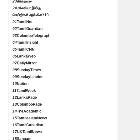
23
விடுதலை
24
மலேசியா இன்று
செய்திகள் ஆங்கிலம்
19
01
TamilNet
02
TamilGuardian
03
ColomboTelegraph
04
TamilInsight
05
TamilCNN
06
LankaWeb
07
DailyMirror
08
SundayTimes
09
SundayLeader
10
Nation
11
TamilWeek
12
LankaPage
13
ColomboPage
14
TheAcademic
15
TamileelamNews
16
TamilCanadian
17
UKTamilNews
18
Sangam