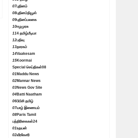
07
புதினம்
08
புதினம்நியூஸ்
09
புதினப்பலகை
10
ஈழமுரசு
11
4 தமிழ்மீடியா
12
பதிவு
13
தாரகம்
14
Vaakesam
15
Koormai
Special செய்திகள்
08
01
Maddu News
02
Mannar News
03
News Gov Site
04
Batti Naatham
06
பிபிசி தமிழ்
07
யாழ் இணையம்
08
Paris Tamil
பத்திரிகைகள்
24
01
உதயன்
02
வீரகேசரி