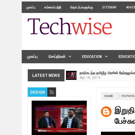
முகப்பு
எம்மைப்பற்றி
தொடர்புகளுக்கு
SITEMAP
404 
முகப்பு
செய்திகள்
EDUCATION
EDUCATI
நாடுகடந்த தமிழீழ அரசின் தேர்தலுக்
Apr
18,
2019
தமிழ் தேசியம் VS திராவிடம் - இயக்
LATEST NEWS
Apr
09,
2019
நாடுகடந்த தமிழீழ மக்கள் முன்வைக
DESIGN
Apr
03,
2019
HOME
PUTHIYA
உறவுப்பாலம் (பாகம் 24) வீரம் செறிந்த 
இறுதி
Mar
10,
2019
ஸ்ரீலங்கா ராணுவத்திடம் கையளிக்கப்
பேச்சு
Mar
07,
2019
மக்கள் போராட்டம் ஜெனீவாவிலிருந்து