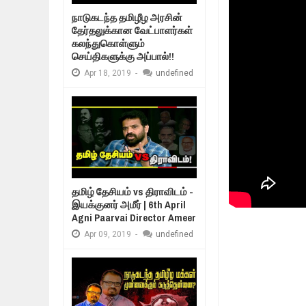
Mar
06,
2019
நாடுகடந்த தமிழீழ அரசின்
MORE INTERNATIONAL NGOS ARE 
தேர்தலுக்கான வேட்பாளர்கள்
Feb
26,
2019
கலந்துகொள்ளும்
உறவுப்பாலம் (பாகம் 
செய்திகளுக்கு அப்பால்!!
குடும்பத்தின் கண்
நிர்க்கதி ஆக்கப்பட்டவர்களின் நீளும்
Feb
24,
2019
Apr
18,
2019
-
undefined
உலக நாடுகளே கண்டு அஞ்சும் தமிழ
Feb
22,
2019
நாடுகடந்த தமிழீழ அரசாங்கத்தின் பிர
Feb
22,
2019
தமிழ் தேசியம் vs திராவிடம் -
இயக்குனர் அமீர் | 6th April
Agni Paarvai Director Ameer
Apr
09,
2019
-
undefined