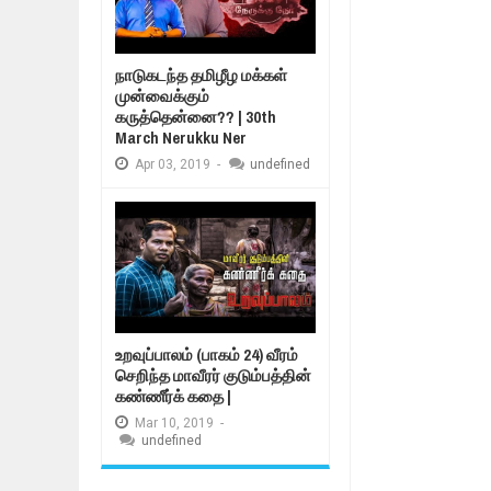
நாடுகடந்த தமிழீழ மக்கள்
முன்வைக்கும்
கருத்தென்னை?? | 30th
March Nerukku Ner
Apr
03,
2019
-
undefined
உறவுப்பாலம் (பாகம் 24) வீரம்
செறிந்த மாவீரர் குடும்பத்தின்
கண்ணீர்க் கதை |
Mar
10,
2019
-
undefined