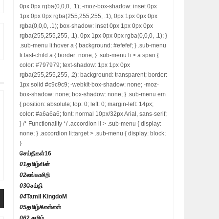
0px 0px rgba(0,0,0, .1); -moz-box-shadow: inset 0px
1px 0px 0px rgba(255,255,255, .1), 0px 1px 0px 0px
rgba(0,0,0, .1); box-shadow: inset 0px 1px 0px 0px
rgba(255,255,255, .1), 0px 1px 0px 0px rgba(0,0,0, .1); }
.sub-menu li:hover a { background: #efefef; } .sub-menu
li:last-child a { border: none; } .sub-menu li > a span {
color: #797979; text-shadow: 1px 1px 0px
rgba(255,255,255, .2); background: transparent; border:
1px solid #c9c9c9; -webkit-box-shadow: none; -moz-
box-shadow: none; box-shadow: none; } .sub-menu em
{ position: absolute; top: 0; left: 0; margin-left: 14px;
color: #a6a6a6; font: normal 10px/32px Arial, sans-serif;
} /* Functionality */ .accordion li > .sub-menu { display:
none; } .accordion li:target > .sub-menu { display: block;
}
செய்திகள்
16
01
தமிழ்வின்
02
லங்காசிறி
03
செய்தி
04
Tamil KingdoM
05
தமிழ்சிஎன்என்
06
2 தமிழ்