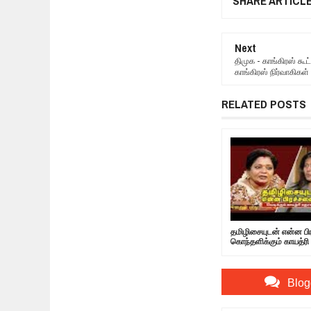
SHARE ARTICL
Next
திமுக - காங்கிரஸ் கூட
காங்கிரஸ் நிர்வாகி
RELATED POSTS
தமிழிசையுடன் என்ன ப
கொந்தளிக்கும் காயத்ரி 
Blog