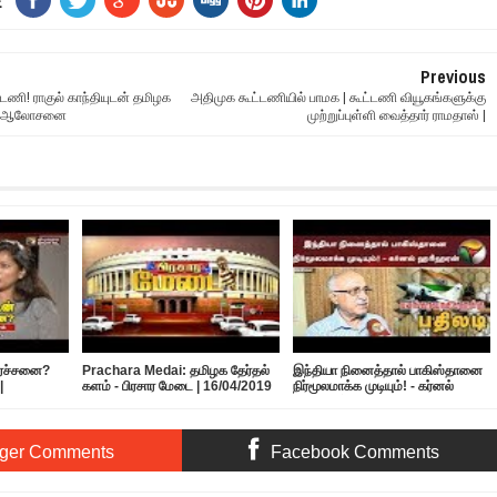
E
Previous
்டணி! ராகுல் காந்தியுடன் தமிழக
அதிமுக கூட்டணியில் பாமக | கூட்டணி வியூகங்களுக்கு
கள் ஆலோசனை
முற்றுப்புள்ளி வைத்தார் ராமதாஸ் |
ிரச்சனை?
Prachara Medai: தமிழக தேர்தல்
இந்தியா நினைத்தால் பாகிஸ்தானை
|
களம் - பிரசார மேடை | 16/04/2019
நிர்மூலமாக்க முடியும்! - கர்னல்
ஹரிஹரன்
ger Comments
Facebook Comments