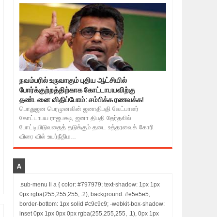
நவம்பரில் உருவாகும் புதிய ஆட்சியில்
போர்க்குற்றத்திற்காக கோட்டாபயவிற்கு
தண்டனை விதிப்போம்: சம்பிக்க ரணவக்க!
பொதுஜன பெரமுனவின் ஜனாதிபதி வேட்பாளர்
கோட்டாபய ராஜபக்ஷ, ஜனா திபதி தேர்தலில்
போட்டியிடுவதைத் தடுக்கும் தடை உத்தரவைக் கோரி
விரை வில் உயர்நீதிம...
A
.sub-menu li a { color: #797979; text-shadow: 1px 1px
0px rgba(255,255,255, .2); background: #e5e5e5;
border-bottom: 1px solid #c9c9c9; -webkit-box-shadow:
inset 0px 1px 0px 0px rgba(255,255,255, .1), 0px 1px