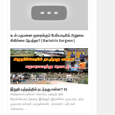
உடல் பருமனை குறைக்கும் பேரியாடிரிக் அறுவை
சிகிச்சை ஆபத்தா? | Bariatric Surgeon |
இறுதி யுத்தத்தில் நடந்தது என்ன? 01
விடுதலைப்புலிகள் அமைப்பு யுத்தத் தில்
தோல்வியடைந்ததை இன்னும் ஜீரணிக்க முடியாத, நம்ப
முடியாத வர்கள் பலருள்ளனர். காரணம்- புலி கள்
அவ்வளவு ...