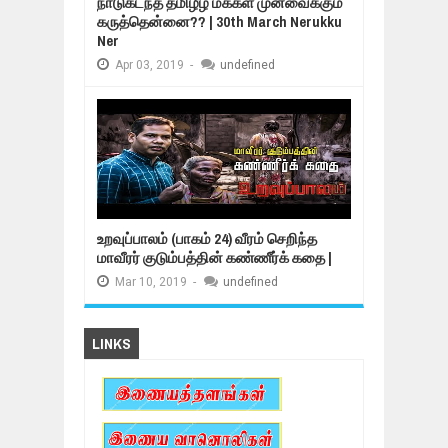
நாடுகடந்த தமிழீழ மக்கள் முன்வைக்கும்
கருத்தென்னை?? | 30th March Nerukku
Ner
Apr
03,
2019
-
undefined
உறவுப்பாலம் (பாகம் 24) வீரம் செறிந்த
மாவீரர் குடும்பத்தின் கண்ணீர்க் கதை |
Mar
10,
2019
-
undefined
LINKS