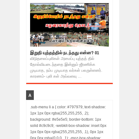
இறுதி யுத்தத்தில் நடந்தது என்ன? 01
விடுதலைப்புலிகள் அமைப்பு யுத்தத் தில்
தோல்வியடைந்ததை இன்னும் ஜீரணிக்க
முடியாத, நம்ப முடியாத வர்கள் பலருள்ளனர்.
காரணம்- புலி கள் அவ்வளவு ...
A
.sub-menu li a { color: #797979; text-shadow:
1px 1px 0px rgba(255,255,255, .2);
background: #e5e5e5; border-bottom: 1px
solid #c9c9c9; -webkit-box-shadow: inset 0px
1px 0px 0px rgba(255,255,255, .1), 0px 1px
0px 0px rgba(0,0,0, .1); -moz-box-shadow: