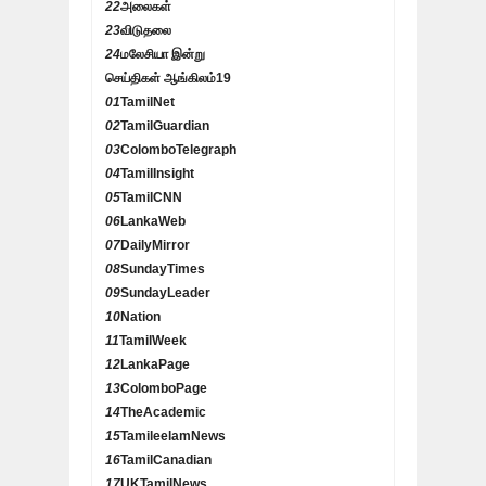
22
அலைகள்
23
விடுதலை
24
மலேசியா இன்று
செய்திகள் ஆங்கிலம்
19
01
TamilNet
02
TamilGuardian
03
ColomboTelegraph
04
TamilInsight
05
TamilCNN
06
LankaWeb
07
DailyMirror
08
SundayTimes
09
SundayLeader
10
Nation
11
TamilWeek
12
LankaPage
13
ColomboPage
14
TheAcademic
15
TamileelamNews
16
TamilCanadian
17
UKTamilNews