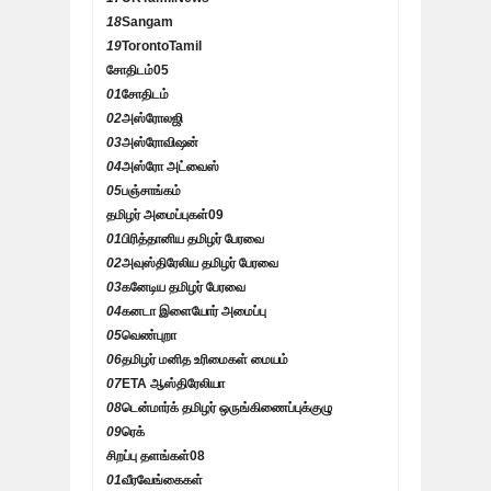
18
Sangam
19
TorontoTamil
சோதிடம்
05
01
சோதிடம்
02
அஸ்ரோலஜி
03
அஸ்ரோவிஷன்
04
அஸ்ரோ அட்வைஸ்
05
பஞ்சாங்கம்
தமிழர் அமைப்புகள்
09
01
பிரித்தானிய தமிழர் பேரவை
02
அவுஸ்திரேலிய தமிழர் பேரவை
03
கனேடிய தமிழர் பேரவை
04
கனடா இளையோர் அமைப்பு
05
வெண்புறா
06
தமிழர் மனித உரிமைகள் மையம்
07
ETA ஆஸ்திரேலியா
08
டென்மார்க் தமிழர் ஒருங்கிணைப்புக்குழு
09
ரெக்
சிறப்பு தளங்கள்
08
01
வீரவேங்கைகள்