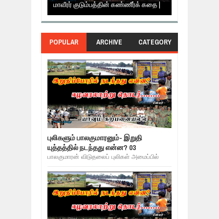
மாவீரர் குடும்பத்தின் கண்ணீர்க் கதை |
அப்பால்!!
POPULAR
ARCHIVE
CATEGORY
புலிகளும் பாலகுமாரனும்- இறுதி
யுத்தத்தில் நடந்தது என்ன? 03
பாலகுமாரன் விடுதலைப் புலிகள் அமைப்பில்