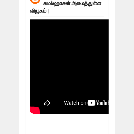
கமல்ஹாசன் அமைத்துள்ள
நிர்க்கதி ஆக்கப்பட்டவர்களின் நீளும் க
Feb
24,
2019
வியூகம் |
உலக நாடுகளே கண்டு அஞ்சும் தமிழனி
Feb
22,
2019
நாடுகடந்த தமிழீழ அரசாங்கத்தின் பிரதி
Feb
22,
2019
நாடுகடந்த தமிழீழ அரசின் தேர்தலுக்கா
Apr
18,
2019
தமிழ் தேசியம் VS திராவிடம் - இயக்க
Apr
09,
2019
நாடுகடந்த தமிழீழ மக்கள் முன்வைக்
Apr
03,
2019