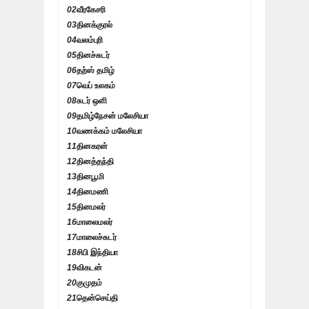
02
வீரகேசரி
03
தினக்குரல்
04
வலம்புரி
05
தினச்சுடர்
06
தற்ஸ் தமிழ்
07
வெப் உலகம்
08
சுடர் ஒளி
09
தமிழ்நேசன் மலேசியா
10
வணக்கம் மலேசியா
11
தினகரன்
12
தினத்தந்தி
13
தினபூமி
14
தினமணி
15
தினமலர்
16
மாலைமலர்
17
மாலைச்சுடர்
18
சிபி இந்தியா
19
விகடன்
20
குமுதம்
21
தென்செய்தி