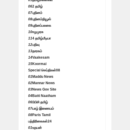
05
தமிழ்சிஎன்என்
06
2 தமிழ்
07
புதினம்
08
புதினம்நியூஸ்
09
புதினப்பலகை
10
ஈழமுரசு
11
4 தமிழ்மீடியா
12
பதிவு
13
தாரகம்
14
Vaakesam
15
Koormai
Special செய்திகள்
08
01
Maddu News
02
Mannar News
03
News Gov Site
04
Batti Naatham
06
பிபிசி தமிழ்
07
யாழ் இணையம்
08
Paris Tamil
பத்திரிகைகள்
24
01
உதயன்