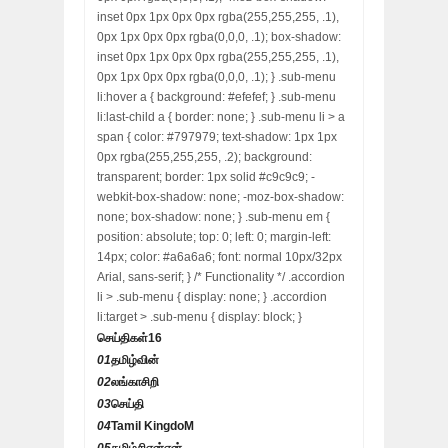
inset 0px 1px 0px 0px rgba(255,255,255, .1),
0px 1px 0px 0px rgba(0,0,0, .1); box-shadow:
inset 0px 1px 0px 0px rgba(255,255,255, .1),
0px 1px 0px 0px rgba(0,0,0, .1); } .sub-menu
li:hover a { background: #efefef; } .sub-menu
li:last-child a { border: none; } .sub-menu li > a
span { color: #797979; text-shadow: 1px 1px
0px rgba(255,255,255, .2); background:
transparent; border: 1px solid #c9c9c9; -
webkit-box-shadow: none; -moz-box-shadow:
none; box-shadow: none; } .sub-menu em {
position: absolute; top: 0; left: 0; margin-left:
14px; color: #a6a6a6; font: normal 10px/32px
Arial, sans-serif; } /* Functionality */ .accordion
li > .sub-menu { display: none; } .accordion
li:target > .sub-menu { display: block; }
செய்திகள்
16
01
தமிழ்வின்
02
லங்காசிறி
03
செய்தி
04
Tamil KingdoM