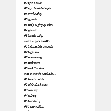
02
ஈழம் ஹவுஸ்
03
ஈழம் வோல்பேப்பர்ஸ்
04
தேசக்காற்று
05
நூலகம்
06
தமிழ் எழுத்துருமாற்றி
07
நுாலகம்
08
லேர்ண் தமிழ்
சமையல் தளங்கள்
05
01
செட்டிநாட்டு சமையல்
02
அறுசுவை
03
சமையலறை
04
திண்ணை
05
Yarl Cuisine
கிராமங்களின் தளங்கள்
29
01
கோண்டாவில்
02
வல்வெட்டித்துறை
03
மன்னார்
04
ஊரெழு
05
அளவெட்டி
06
அல்லைப்பிட்டி