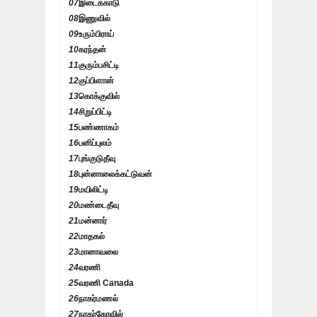
07
இடைக்காடு
08
இணுவில்
09
உரும்பிராய்
10
கரந்தன்
11
குரும்பசிட்டி
12
குப்பிளான்
13
கொக்குவில்
14
சிறுப்பிட்டி
15
பண்ணாகம்
16
பனிப்புலம்
17
புங்குடுதீவு
18
புன்னாலைக்கட்டுவன்
19
மயிலிட்டி
20
மண்டைதீவு
21
மன்னார்
22
மாதகல்
23
மானாவலை
24
வரணி
25
வரணி Canada
26
நாகர்மணல்
27
நாகர்கோவில்