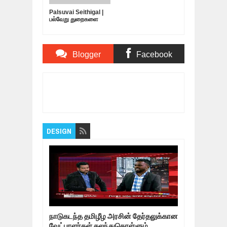
Palsuvai Seithigal |
பல்வேறு துறைகளை
பற்றிய சுவையான
செய்திகள் | 10-05-
2019
Blogger
Facebook
Comments
Comments
Item Reviewed:
நாடாளுமன்ற தேர்தலுக்கு
கமல்ஹாசன் அமைத்துள்ள வியூகம் |
Rating:
5
Reviewed By:
Bagalavan
DESIGN
நாடுகடந்த தமிழீழ அரசின் தேர்தலுக்கான
வேட்பாளர்கள் கலந்துகொள்ளும்