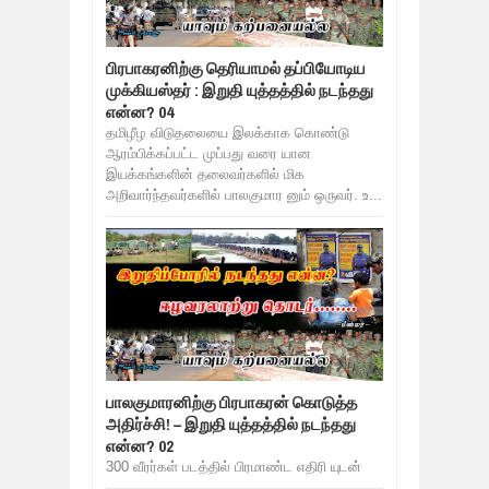
பிரபாகரனிற்கு தெரியாமல் தப்பியோடிய
முக்கியஸ்தர் : இறுதி யுத்தத்தில் நடந்தது
என்ன? 04
தமிழீழ விடுதலையை இலக்காக கொண்டு
ஆரம்பிக்கப்பட்ட முப்பது வரை யான
இயக்கங்களின் தலைவர்களில் மிக
அறிவார்ந்தவர்களில் பாலகுமார னும் ஒருவர். உ...
பாலகுமாரனிற்கு பிரபாகரன் கொடுத்த
அதிர்ச்சி! – இறுதி யுத்தத்தில் நடந்தது
என்ன? 02
300 வீரர்கள் படத்தில் பிரமாண்ட எதிரி யுடன்