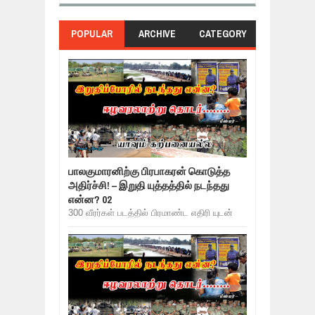
POPULAR
ARCHIVE
CATEGORY
பாலகுமாரனிற்கு பிரபாகரன் கொடுத்த
அதிர்ச்சி! – இறுதி யுத்தத்தில் நடந்தது
என்ன? 02
300 வீரர்கள் படத்தில் பிரமாண்ட எதிரி யுடன்