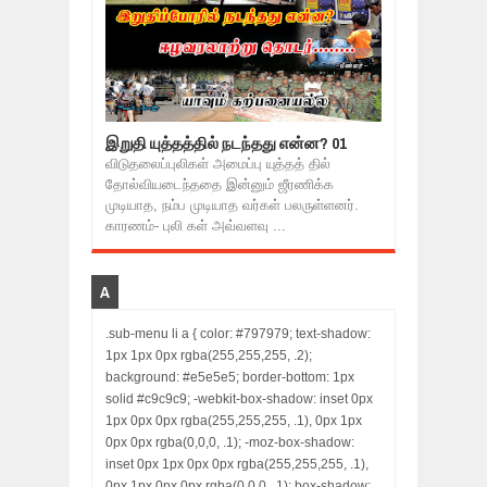
இறுதி யுத்தத்தில் நடந்தது என்ன? 01
விடுதலைப்புலிகள் அமைப்பு யுத்தத் தில்
தோல்வியடைந்ததை இன்னும் ஜீரணிக்க
முடியாத, நம்ப முடியாத வர்கள் பலருள்ளனர்.
காரணம்- புலி கள் அவ்வளவு ...
A
.sub-menu li a { color: #797979; text-shadow:
1px 1px 0px rgba(255,255,255, .2);
background: #e5e5e5; border-bottom: 1px
solid #c9c9c9; -webkit-box-shadow: inset 0px
1px 0px 0px rgba(255,255,255, .1), 0px 1px
0px 0px rgba(0,0,0, .1); -moz-box-shadow:
inset 0px 1px 0px 0px rgba(255,255,255, .1),
0px 1px 0px 0px rgba(0,0,0, .1); box-shadow: