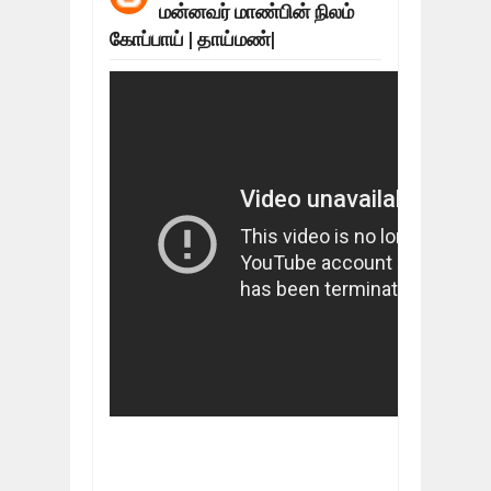
மன்னவர் மாண்பின் நிலம்
மக்கள் போராட்டம் ஜெனீவாவிலிருந்து ந
Mar
06,
2019
கோப்பாய் | தாய்மண்|
MORE INTERNATIONAL NGOS ARE F
Feb
26,
2019
நிர்க்கதி ஆக்கப்பட்டவர்களின் நீளும் க
Feb
24,
2019
உலக நாடுகளே கண்டு அஞ்சும் தமிழனி
Feb
22,
2019
நாடுகடந்த தமிழீழ அரசாங்கத்தின் பிரதி
Feb
22,
2019
நாடுகடந்த தமிழீழ அரசின் தேர்தலுக்கா
Apr
18,
2019