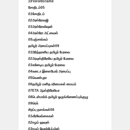
19
TorontoTamil
சோதிடம்
05
01
சோதிடம்
02
அஸ்ரோலஜி
03
அஸ்ரோவிஷன்
04
அஸ்ரோ அட்வைஸ்
05
பஞ்சாங்கம்
தமிழர் அமைப்புகள்
09
01
பிரித்தானிய தமிழர் பேரவை
02
அவுஸ்திரேலிய தமிழர் பேரவை
03
கனேடிய தமிழர் பேரவை
04
கனடா இளையோர் அமைப்பு
05
வெண்புறா
06
தமிழர் மனித உரிமைகள் மையம்
07
ETA ஆஸ்திரேலியா
08
டென்மார்க் தமிழர் ஒருங்கிணைப்புக்குழு
09
ரெக்
சிறப்பு தளங்கள்
08
01
வீரவேங்கைகள்
02
ஈழம் ஹவுஸ்
03
ஈழம் வோல்பேப்பர்ஸ்