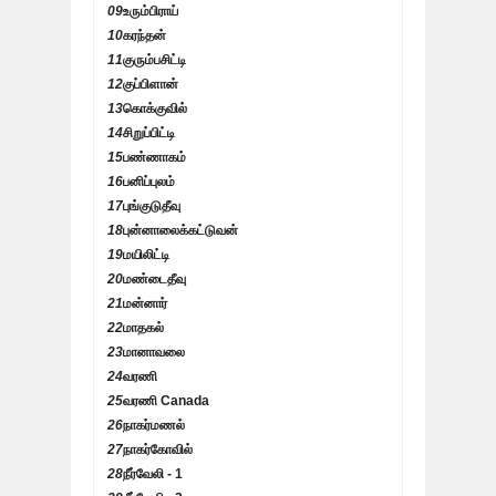
09
உரும்பிராய்
10
கரந்தன்
11
குரும்பசிட்டி
12
குப்பிளான்
13
கொக்குவில்
14
சிறுப்பிட்டி
15
பண்ணாகம்
16
பனிப்புலம்
17
புங்குடுதீவு
18
புன்னாலைக்கட்டுவன்
19
மயிலிட்டி
20
மண்டைதீவு
21
மன்னார்
22
மாதகல்
23
மானாவலை
24
வரணி
25
வரணி Canada
26
நாகர்மணல்
27
நாகர்கோவில்
28
நீர்வேலி - 1