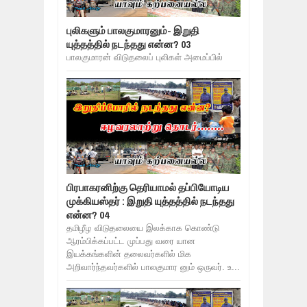
புலிகளும் பாலகுமாரனும்- இறுதி
யுத்தத்தில் நடந்தது என்ன? 03
பாலகுமாரன் விடுதலைப் புலிகள் அமைப்பில்
பிரபாகரனிற்கு தெரியாமல் தப்பியோடிய
முக்கியஸ்தர் : இறுதி யுத்தத்தில் நடந்தது
என்ன? 04
தமிழீழ விடுதலையை இலக்காக கொண்டு
ஆரம்பிக்கப்பட்ட முப்பது வரை யான
இயக்கங்களின் தலைவர்களில் மிக
அறிவார்ந்தவர்களில் பாலகுமார னும் ஒருவர். உ...