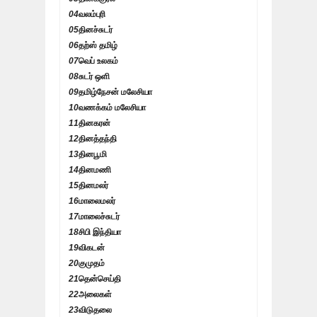
04
வலம்புரி
05
தினச்சுடர்
06
தற்ஸ் தமிழ்
07
வெப் உலகம்
08
சுடர் ஒளி
09
தமிழ்நேசன் மலேசியா
10
வணக்கம் மலேசியா
11
தினகரன்
12
தினத்தந்தி
13
தினபூமி
14
தினமணி
15
தினமலர்
16
மாலைமலர்
17
மாலைச்சுடர்
18
சிபி இந்தியா
19
விகடன்
20
குமுதம்
21
தென்செய்தி
22
அலைகள்
23
விடுதலை