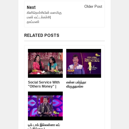
Next
Older Post
கிளிநொச்சியின் வளமிகு
மண் வட்டக்கச்சி|
தாய்மண்
RELATED POSTS
Social Service With
என்ன பார்த்தா
"Others Money" |
விருதுநகர்ல
Darling Dambakku
வெள்ளரிக்காய்
விற்கிறமாரியா இருக்கு |
Nagaichuvai
Pattimandram - 04
டிக் டாக் இல்லன்னா லப்