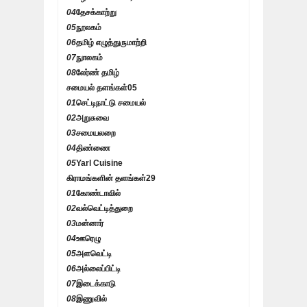
04
தேசக்காற்று
05
நூலகம்
06
தமிழ் எழுத்துருமாற்றி
07
நுாலகம்
08
லேர்ண் தமிழ்
சமையல் தளங்கள்
05
01
செட்டிநாட்டு சமையல்
02
அறுசுவை
03
சமையலறை
04
திண்ணை
05
Yarl Cuisine
கிராமங்களின் தளங்கள்
29
01
கோண்டாவில்
02
வல்வெட்டித்துறை
03
மன்னார்
04
ஊரெழு
05
அளவெட்டி
06
அல்லைப்பிட்டி
07
இடைக்காடு
08
இணுவில்