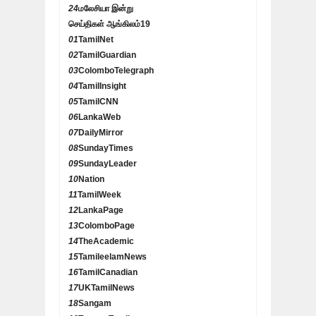
24
மலேசியா இன்று
செய்திகள் ஆங்கிலம்
19
01
TamilNet
02
TamilGuardian
03
ColomboTelegraph
04
TamilInsight
05
TamilCNN
06
LankaWeb
07
DailyMirror
08
SundayTimes
09
SundayLeader
10
Nation
11
TamilWeek
12
LankaPage
13
ColomboPage
14
TheAcademic
15
TamileelamNews
16
TamilCanadian
17
UKTamilNews
18
Sangam