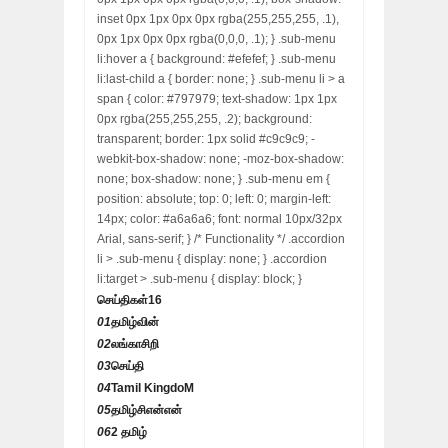
inset 0px 1px 0px 0px rgba(255,255,255, .1),
0px 1px 0px 0px rgba(0,0,0, .1); } .sub-menu
li:hover a { background: #efefef; } .sub-menu
li:last-child a { border: none; } .sub-menu li > a
span { color: #797979; text-shadow: 1px 1px
0px rgba(255,255,255, .2); background:
transparent; border: 1px solid #c9c9c9; -
webkit-box-shadow: none; -moz-box-shadow:
none; box-shadow: none; } .sub-menu em {
position: absolute; top: 0; left: 0; margin-left:
14px; color: #a6a6a6; font: normal 10px/32px
Arial, sans-serif; } /* Functionality */ .accordion
li > .sub-menu { display: none; } .accordion
li:target > .sub-menu { display: block; }
செய்திகள்
16
01
தமிழ்வின்
02
லங்காசிறி
03
செய்தி
04
Tamil KingdoM
05
தமிழ்சிஎன்என்
06
2 தமிழ்