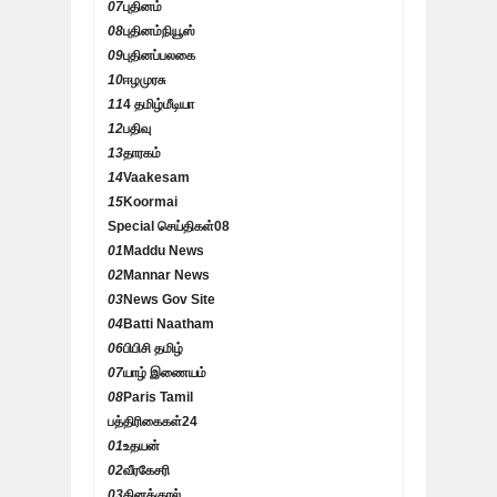
07
புதினம்
08
புதினம்நியூஸ்
09
புதினப்பலகை
10
ஈழமுரசு
11
4 தமிழ்மீடியா
12
பதிவு
13
தாரகம்
14
Vaakesam
15
Koormai
Special செய்திகள்
08
01
Maddu News
02
Mannar News
03
News Gov Site
04
Batti Naatham
06
பிபிசி தமிழ்
07
யாழ் இணையம்
08
Paris Tamil
பத்திரிகைகள்
24
01
உதயன்
02
வீரகேசரி
03
தினக்குரல்