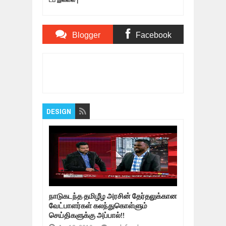
டப் இல்லை |
Nagaichuvai
Pattimandram
@Virudhunagar | 03
Blogger
Facebook
Comments
Comments
Item Reviewed:
தமிழ் மறவர் துயிலும் மன்னவர்
மாண்பின் நிலம் கோப்பாய் | தாய்மண்|
Rating:
5
Reviewed By:
Bagalavan
DESIGN
நாடுகடந்த தமிழீழ அரசின் தேர்தலுக்கான
வேட்பாளர்கள் கலந்துகொள்ளும்
செய்திகளுக்கு அப்பால்!!