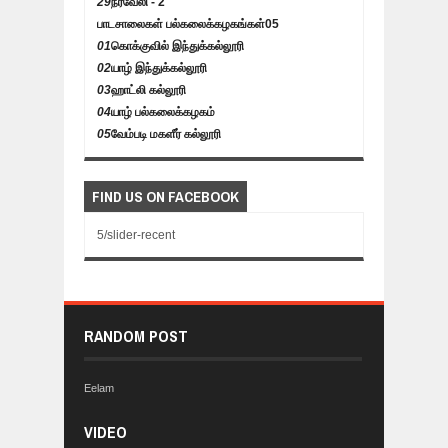
29
நீர்வேலி - 2
பாடசாலைகள் பல்கலைக்கழகங்கள்
05
01
கொக்குவில் இந்துக்கல்லூரி
02
யாழ் இந்துக்கல்லூரி
03
ஹாட்லி கல்லூரி
04
யாழ் பல்கலைக்கழகம்
05
வேம்படி மகளீர் கல்லூரி
FIND US ON FACEBOOK
5/slider-recent
RANDOM POST
Eelam
VIDEO