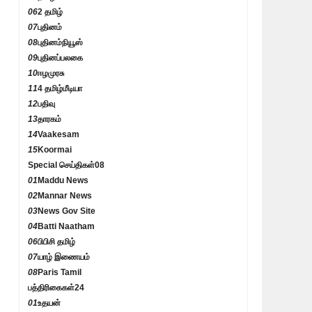
06
2 தமிழ்
07
புதினம்
08
புதினம்நியூஸ்
09
புதினப்பலகை
10
ஈழமுரசு
11
4 தமிழ்மீடியா
12
பதிவு
13
தாரகம்
14
Vaakesam
15
Koormai
Special செய்திகள்
08
01
Maddu News
02
Mannar News
03
News Gov Site
04
Batti Naatham
06
பிபிசி தமிழ்
07
யாழ் இணையம்
08
Paris Tamil
பத்திரிகைகள்
24
01
உதயன்