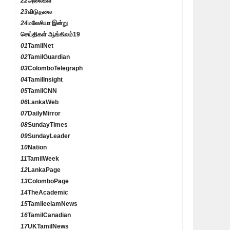
22
அலைகள்
23
விடுதலை
24
மலேசியா இன்று
செய்திகள் ஆங்கிலம்
19
01
TamilNet
02
TamilGuardian
03
ColomboTelegraph
04
TamilInsight
05
TamilCNN
06
LankaWeb
07
DailyMirror
08
SundayTimes
09
SundayLeader
10
Nation
11
TamilWeek
12
LankaPage
13
ColomboPage
14
TheAcademic
15
TamileelamNews
16
TamilCanadian
17
UKTamilNews