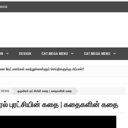
ERROR
<>
ON
DESIGN
CAT.MEGA MENU
CAT.MEGA MENU
கான வேட்பாளர்கள் கலந்துகொள்ளும் செய்திகளுக்கு அப்பால்!!
குனர் அமீர் | 6TH APRIL AGNI PAARVAI DIRECTOR AMEER
்கும் கருத்தென்னை?? | 30TH MARCH NERUKKU NER
L NEWS
ஒருவிரல் புரட்சியின் கதை | கதைகளின் கதை
மாவீரர் குடும்பத்தின் கண்ணீர்க் கதை |
ரல் புரட்சியின் கதை | கதைகளின் கதை
பட்ட உறவுகளுக்கு நடந்தது என்ன??| GENEVA LIVE PART-02
 நேரலை!! | GENEVA LIVE PART-03 | SRI LANKA