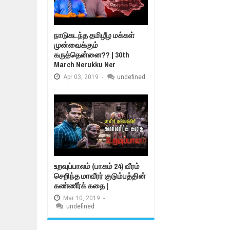
நாடுகடந்த தமிழீழ மக்கள்
முன்வைக்கும்
கருத்தென்னை?? | 30th
March Nerukku Ner
Apr
03,
2019
-
undefined
உறவுப்பாலம் (பாகம் 24) வீரம்
செறிந்த மாவீரர் குடும்பத்தின்
கண்ணீர்க் கதை |
Mar
10,
2019
-
undefined