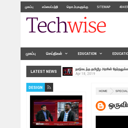
முகப்பு
எம்மைப்பற்றி
தொடர்புகளுக்கு
SITEMAP
404 
முகப்பு
செய்திகள்
EDUCATION
EDUCATI
நாடுகடந்த தமிழீழ அரசின் தேர்தலுக்
Apr
18,
2019
தமிழ் தேசியம் VS திராவிடம் - இயக்
LATEST NEWS
Apr
09,
2019
நாடுகடந்த தமிழீழ மக்கள் முன்வைக
DESIGN
Apr
03,
2019
HOME
SPECIA
உறவுப்பாலம் (பாகம் 24) வீரம் செறிந்த 
ஒருவி
Mar
10,
2019
ஸ்ரீலங்கா ராணுவத்திடம் கையளிக்கப்
Mar
07,
2019
மக்கள் போராட்டம் ஜெனீவாவிலிருந்து