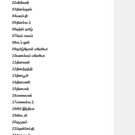
02
வீரகேசரி
03
தினக்குரல்
04
வலம்புரி
05
தினச்சுடர்
06
தற்ஸ் தமிழ்
07
வெப் உலகம்
08
சுடர் ஒளி
09
தமிழ்நேசன் மலேசியா
10
வணக்கம் மலேசியா
11
தினகரன்
12
தினத்தந்தி
13
தினபூமி
14
தினமணி
15
தினமலர்
16
மாலைமலர்
17
மாலைச்சுடர்
18
சிபி இந்தியா
19
விகடன்
20
குமுதம்
21
தென்செய்தி