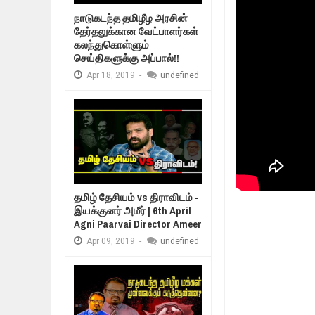
Mar
06,
2019
நாடுகடந்த தமிழீழ அரசின்
MORE INTERNATIONAL NGOS ARE 
தேர்தலுக்கான வேட்பாளர்கள்
Feb
26,
2019
கலந்துகொள்ளும்
உறவுப்பாலம் (ப
செய்திகளுக்கு அப்பால்!!
குடும்பத்தின
நிர்க்கதி ஆக்கப்பட்டவர்களின் நீளும்
Feb
24,
2019
Apr
18,
2019
-
undefined
உலக நாடுகளே கண்டு அஞ்சும் தமிழ
Feb
22,
2019
நாடுகடந்த தமிழீழ அரசாங்கத்தின் பிர
Feb
22,
2019
தமிழ் தேசியம் vs திராவிடம் -
இயக்குனர் அமீர் | 6th April
Agni Paarvai Director Ameer
Apr
09,
2019
-
undefined