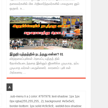
தலைவர்களில் மிக அறிவார்ந்தவர்களில் பாலகுமார னும்
ஒருவர். உ...
இறுதி யுத்தத்தில் நடந்தது என்ன? 01
விடுதலைப்புலிகள் அமைப்பு யுத்தத் தில்
தோல்வியடைந்ததை இன்னும் ஜீரணிக்க முடியாத, நம்ப
முடியாத வர்கள் பலருள்ளனர். காரணம்- புலி கள்
அவ்வளவு ...
A
.sub-menu li a { color: #797979; text-shadow: 1px 1px
0px rgba(255,255,255, .2); background: #e5e5e5;
border-bottom: 1px solid #c9c9c9; -webkit-box-shadow: