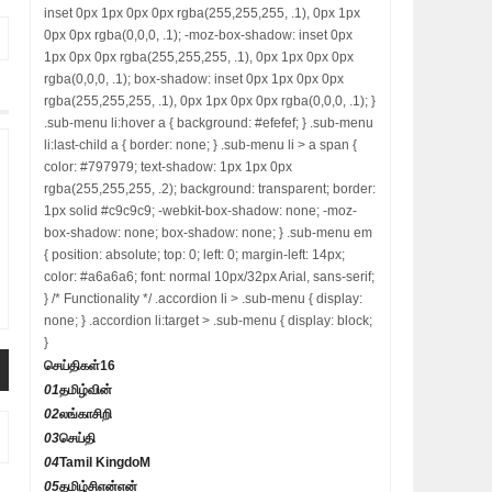
inset 0px 1px 0px 0px rgba(255,255,255, .1), 0px 1px
0px 0px rgba(0,0,0, .1); -moz-box-shadow: inset 0px
1px 0px 0px rgba(255,255,255, .1), 0px 1px 0px 0px
rgba(0,0,0, .1); box-shadow: inset 0px 1px 0px 0px
rgba(255,255,255, .1), 0px 1px 0px 0px rgba(0,0,0, .1); }
.sub-menu li:hover a { background: #efefef; } .sub-menu
li:last-child a { border: none; } .sub-menu li > a span {
color: #797979; text-shadow: 1px 1px 0px
rgba(255,255,255, .2); background: transparent; border:
1px solid #c9c9c9; -webkit-box-shadow: none; -moz-
box-shadow: none; box-shadow: none; } .sub-menu em
{ position: absolute; top: 0; left: 0; margin-left: 14px;
color: #a6a6a6; font: normal 10px/32px Arial, sans-serif;
} /* Functionality */ .accordion li > .sub-menu { display:
none; } .accordion li:target > .sub-menu { display: block;
}
செய்திகள்
16
01
தமிழ்வின்
02
லங்காசிறி
03
செய்தி
04
Tamil KingdoM
05
தமிழ்சிஎன்என்