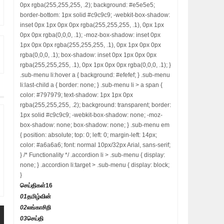
0px rgba(255,255,255, .2); background: #e5e5e5;
border-bottom: 1px solid #c9c9c9; -webkit-box-shadow:
inset 0px 1px 0px 0px rgba(255,255,255, .1), 0px 1px
0px 0px rgba(0,0,0, .1); -moz-box-shadow: inset 0px
1px 0px 0px rgba(255,255,255, .1), 0px 1px 0px 0px
rgba(0,0,0, .1); box-shadow: inset 0px 1px 0px 0px
rgba(255,255,255, .1), 0px 1px 0px 0px rgba(0,0,0, .1); }
.sub-menu li:hover a { background: #efefef; } .sub-menu
li:last-child a { border: none; } .sub-menu li > a span {
color: #797979; text-shadow: 1px 1px 0px
rgba(255,255,255, .2); background: transparent; border:
1px solid #c9c9c9; -webkit-box-shadow: none; -moz-
box-shadow: none; box-shadow: none; } .sub-menu em
{ position: absolute; top: 0; left: 0; margin-left: 14px;
color: #a6a6a6; font: normal 10px/32px Arial, sans-serif;
} /* Functionality */ .accordion li > .sub-menu { display:
none; } .accordion li:target > .sub-menu { display: block;
}
செய்திகள்
16
01
தமிழ்வின்
02
லங்காசிறி
03
செய்தி