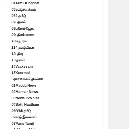
04
Tamil KingdoM
05
தமிழ்சிஎன்என்
06
2 தமிழ்
07
புதினம்
08
புதினம்நியூஸ்
09
புதினப்பலகை
10
ஈழமுரசு
11
4 தமிழ்மீடியா
12
பதிவு
13
தாரகம்
14
Vaakesam
15
Koormai
Special செய்திகள்
08
01
Maddu News
02
Mannar News
03
News Gov Site
04
Batti Naatham
06
பிபிசி தமிழ்
07
யாழ் இணையம்
08
Paris Tamil