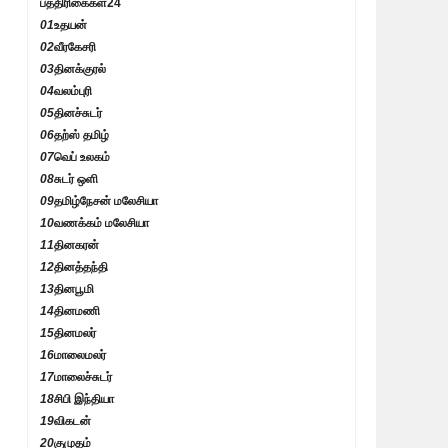
பத்திரிகைகள்
24
01
உதயன்
02
வீரகேசரி
03
தினக்குரல்
04
வலம்புரி
05
தினச்சுடர்
06
தற்ஸ் தமிழ்
07
வெப் உலகம்
08
சுடர் ஒளி
09
தமிழ்நேசன் மலேசியா
10
வணக்கம் மலேசியா
11
தினகரன்
12
தினத்தந்தி
13
தினபூமி
14
தினமணி
15
தினமலர்
16
மாலைமலர்
17
மாலைச்சுடர்
18
சிபி இந்தியா
19
விகடன்
20
குமுதம்