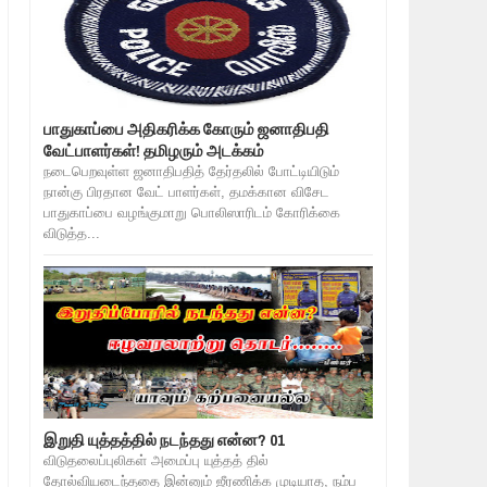
பாதுகாப்பை அதிகரிக்க கோரும் ஜனாதிபதி
வேட்பாளர்கள்! தமிழரும் அடக்கம்
நடைபெறவுள்ள ஜனாதிபதித் தேர்தலில் போட்டியிடும்
நான்கு பிரதான வேட் பாளர்கள், தமக்கான விசேட
பாதுகாப்பை வழங்குமாறு பொலிஸாரிடம் கோரிக்கை
விடுத்த...
இறுதி யுத்தத்தில் நடந்தது என்ன? 01
விடுதலைப்புலிகள் அமைப்பு யுத்தத் தில்
தோல்வியடைந்ததை இன்னும் ஜீரணிக்க முடியாத, நம்ப