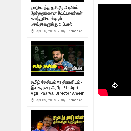
Mar
06,
2019
நாடுகடந்த தமிழீழ அரசின்
MORE INTERNATIONAL NGOS ARE 
தேர்தலுக்கான வேட்பாளர்கள்
Feb
26,
2019
கலந்துகொள்ளும்
உறவுப்பாலம் (பாகம்
செய்திகளுக்கு அப்பால்!!
குடும்பத்தின் கண
நிர்க்கதி ஆக்கப்பட்டவர்களின் நீளும்
Feb
24,
2019
Apr
18,
2019
-
undefined
உலக நாடுகளே கண்டு அஞ்சும் தமிழ
Feb
22,
2019
நாடுகடந்த தமிழீழ அரசாங்கத்தின் பிர
Feb
22,
2019
தமிழ் தேசியம் vs திராவிடம் -
இயக்குனர் அமீர் | 6th April
Agni Paarvai Director Ameer
Apr
09,
2019
-
undefined