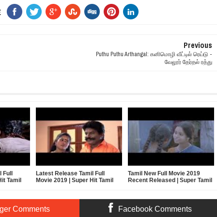
E
Previous
Puthu Puthu Arthangal: கனிமொழி வீட்டில் ரெய்டு -
வேலூர் தேர்தல் ரத்து
 Full
Latest Release Tamil Full
Tamil New Full Movie 2019
it Tamil
Movie 2019 | Super Hit Tamil
Recent Released | Super Tamil
 Movie |
Action Thriller Tamil Movie |
Movie | Action romantic Movie
Full HD Movie
2019
ger Comments
Facebook Comments