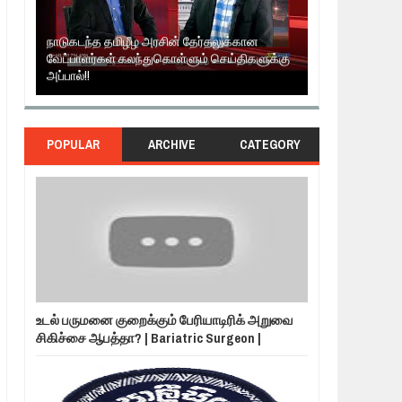
க்கு
தமிழ் தேசியம் VS திராவிடம் - இயக்குனர் அமீர் |
நாடுகடந்த தமிழ
6TH APRIL AGNI PAARVAI DIRECTOR AMEER
கருத்தென்னை?
POPULAR
ARCHIVE
CATEGORY
உடல் பருமனை குறைக்கும் பேரியாடிரிக் அறுவை
சிகிச்சை ஆபத்தா? | Bariatric Surgeon |