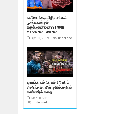
நாடுகடந்த தமிழீழ மக்கள்
முன்வைக்கும்
கருத்தென்னை?? | 30th
March Nerukku Ner
Apr
03,
2019
-
undefined
உறவுப்பாலம் (பாகம் 24) வீரம்
செறிந்த மாவீரர் குடும்பத்தின்
கண்ணீர்க் கதை |
Mar
10,
2019
-
undefined