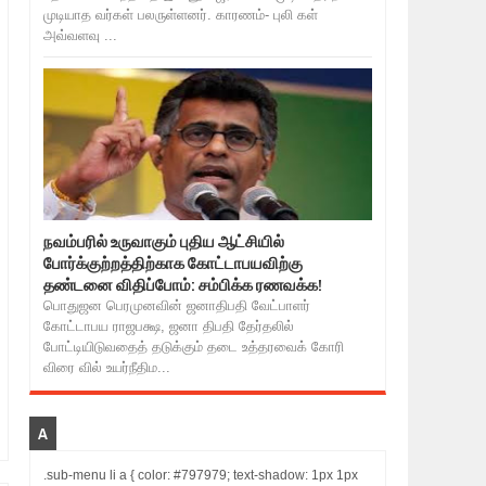
முடியாத வர்கள் பலருள்ளனர். காரணம்- புலி கள்
அவ்வளவு ...
நவம்பரில் உருவாகும் புதிய ஆட்சியில்
போர்க்குற்றத்திற்காக கோட்டாபயவிற்கு
தண்டனை விதிப்போம்: சம்பிக்க ரணவக்க!
பொதுஜன பெரமுனவின் ஜனாதிபதி வேட்பாளர்
கோட்டாபய ராஜபக்ஷ, ஜனா திபதி தேர்தலில்
போட்டியிடுவதைத் தடுக்கும் தடை உத்தரவைக் கோரி
விரை வில் உயர்நீதிம...
A
.sub-menu li a { color: #797979; text-shadow: 1px 1px