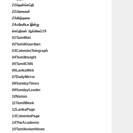
21
தென்செய்தி
22
அலைகள்
23
விடுதலை
24
மலேசியா இன்று
செய்திகள் ஆங்கிலம்
19
01
TamilNet
02
TamilGuardian
03
ColomboTelegraph
04
TamilInsight
05
TamilCNN
06
LankaWeb
07
DailyMirror
08
SundayTimes
09
SundayLeader
10
Nation
11
TamilWeek
12
LankaPage
13
ColomboPage
14
TheAcademic
15
TamileelamNews