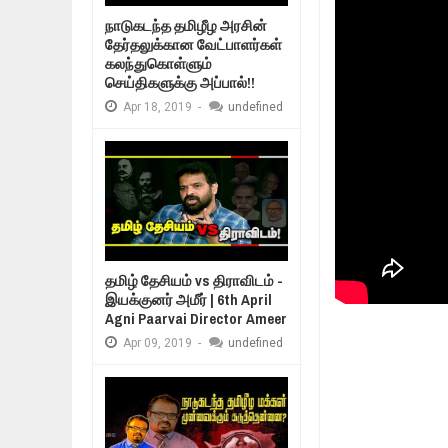
Feb
24,
2019
நாடுகடந்த தமிழீழ அரசின்
உலக நாடுகளே கண்டு அஞ்சும் தமிழ
தேர்தலுக்கான வேட்பாளர்கள்
Feb
22,
2019
கலந்துகொள்ளும்
செய்திகளுக்கு அப்பால்!!
நாடுகடந்த தமிழீழ அரசாங்கத்தின் பிர
Feb
22,
2019
Apr
18,
2019
-
undefined
நாடுகடந்த தமிழீழ அரசின் தேர்தலுக்
Apr
18,
2019
தமிழ் தேசியம் VS திராவிடம் - இயக்
Apr
09,
2019
நாடுகடந்த தமிழீழ மக்கள் முன்வைக
Apr
03,
2019
தமிழ் தேசியம் vs திராவிடம் -
இயக்குனர் அமீர் | 6th April
Agni Paarvai Director Ameer
Apr
09,
2019
-
undefined