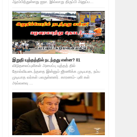
ஆரம்பித்துள்ளது ஐநா. இவ்வாறு திருப்பி அனுப்ப...
இறுதி யுத்தத்தில் நடந்தது என்ன? 01
விடுதலைப்புலிகள் அமைப்பு யுத்தத் தில்
தோல்வியடைந்ததை இன்னும் ஜீரணிக்க முடியாத, நம்ப
முடியாத வர்கள் பலருள்ளனர். காரணம்- புலி கள்
அவ்வளவு ...