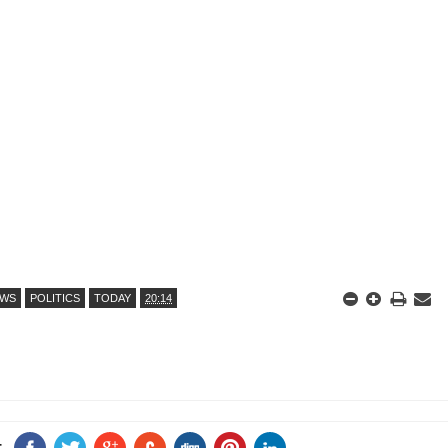
EWS
POLITICS
TODAY
20:14