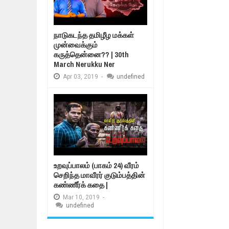
நாடுகடந்த தமிழீழ மக்கள்
முன்வைக்கும்
கருத்தென்னை?? | 30th
March Nerukku Ner
Apr
03,
2019
-
undefined
உறவுப்பாலம் (பாகம் 24) வீரம்
செறிந்த மாவீரர் குடும்பத்தின்
கண்ணீர்க் கதை |
Mar
10,
2019
-
undefined