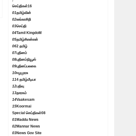
செய்திகள்
16
01
தமிழ்வின்
02
லங்காசிறி
03
செய்தி
04
Tamil KingdoM
05
தமிழ்சிஎன்என்
06
2 தமிழ்
07
புதினம்
08
புதினம்நியூஸ்
09
புதினப்பலகை
10
ஈழமுரசு
11
4 தமிழ்மீடியா
12
பதிவு
13
தாரகம்
14
Vaakesam
15
Koormai
Special செய்திகள்
08
01
Maddu News
02
Mannar News
03
News Gov Site