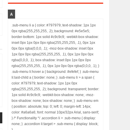
A
.sub-menu li a { color: #797979; text-shadow: 1px 1px
0px rgba(255,255,255, .2); background: #e5e5e5;
border-bottom: 1px solid #c9c9c9; -webkit-box-shadow:
inset 0px 1px 0px 0px rgba(255,255,255, .1), 0px 1px
0px 0px rgba(0,0,0, .1); -moz-box-shadow: inset 0px
1px 0px 0px rgba(255,255,255, .1), 0px 1px 0px 0px
rgba(0,0,0, .1); box-shadow: inset 0px 1px 0px 0px
rgba(255,255,255, .1), 0px 1px 0px 0px rgba(0,0,0, .1); }
.sub-menu li:hover a { background: #efefef; } .sub-menu
li:last-child a { border: none; } .sub-menu li > a span {
color: #797979; text-shadow: 1px 1px 0px
rgba(255,255,255, .2); background: transparent; border:
1px solid #c9c9c9; -webkit-box-shadow: none; -moz-
box-shadow: none; box-shadow: none; } .sub-menu em
{ position: absolute; top: 0; left: 0; margin-left: 14px;
color: #a6a6a6; font: normal 10px/32px Arial, sans-serif;
} /* Functionality */ .accordion li > .sub-menu { display:
none; } .accordion li:target > .sub-menu { display: block;
}