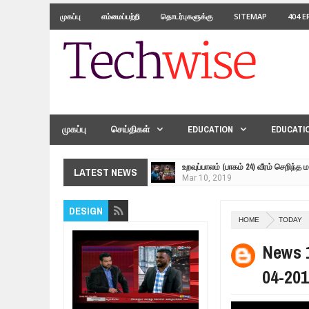
முகப்பு
எம்மைப்பற்றி
தொடர்புகளுக்கு
SITEMAP
404 
முகப்பு
செய்திகள்
EDUCATION
EDUCATI
உறவுப்பாலம் (பாகம் 24) வீரம் செறிந்த 
LATEST NEWS
Mar
10,
2019
ஸ்ரீலங்கா ராணுவத்திடம் கையளிக்கப்
DESIGN
Mar
07,
2019
HOME
TODAY
மக்கள் போராட்டம் ஜெனீவாவிலிருந்து
Mar
06,
2019
News 1
MORE INTERNATIONAL NGOS ARE 
04-201
Feb
26,
2019
நிர்க்கதி ஆக்கப்பட்டவர்களின் நீளும்