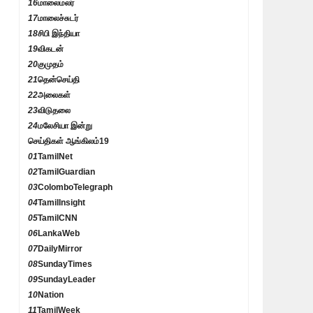
16
மாலைமலர்
17
மாலைச்சுடர்
18
சிபி இந்தியா
19
விகடன்
20
குமுதம்
21
தென்செய்தி
22
அலைகள்
23
விடுதலை
24
மலேசியா இன்று
செய்திகள் ஆங்கிலம்
19
01
TamilNet
02
TamilGuardian
03
ColomboTelegraph
04
TamilInsight
05
TamilCNN
06
LankaWeb
07
DailyMirror
08
SundayTimes
09
SundayLeader
10
Nation
11
TamilWeek