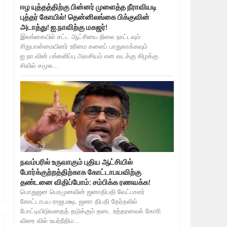
ஈழ யுத்தத்திற்கு பின்னர் முளைத்த நீராவியடி
புத்தர் கோயில்! தென்னிலங்கை பிக்குவின்
அடாத்து! ஐ.நாவிற்கு மகஜர்!
இலங்கையில் சட்ட ஆட்சியை நிலை நாட்டவும்
சிறுபான்மையினர் உரிமை களைப் பாதுகாக்கவும்
ஐ.நா.வின் பங்களிப்பு அவசியம் என வடக்கு கிழக்கு
சிவில் சமூக...
நவம்பரில் உருவாகும் புதிய ஆட்சியில்
போர்க்குற்றத்திற்காக கோட்டாபயவிற்கு
தண்டனை விதிப்போம்: சம்பிக்க ரணவக்க!
பொதுஜன பெரமுனவின் ஜனாதிபதி வேட்பாளர்
கோட்டாபய ராஜபக்ஷ, ஜனா திபதி தேர்தலில்
போட்டியிடுவதைத் தடுக்கும் தடை உத்தரவைக் கோரி
விரை வில் உயர்நீதிம...