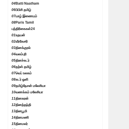
04
Batti Naatham
06
பிபிசி தமிழ்
07
யாழ் இணையம்
08
Paris Tamil
பத்திரிகைகள்
24
01
உதயன்
02
வீரகேசரி
03
தினக்குரல்
04
வலம்புரி
05
தினச்சுடர்
06
தற்ஸ் தமிழ்
07
வெப் உலகம்
08
சுடர் ஒளி
09
தமிழ்நேசன் மலேசியா
10
வணக்கம் மலேசியா
11
தினகரன்
12
தினத்தந்தி
13
தினபூமி
14
தினமணி
15
தினமலர்