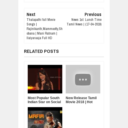
Next
Previous
Thalapathi full Movie
News 1st: Lunch Time
Songs |
Tamil News | (17-04-2019)
Rajinikanth,Mammootty,Sh
obana | Mani Ratnam |
Ilaiyaraaja Full HD
RELATED POSTS
Most Popular South
New Release Tamil
Indian Star on Social
Movie 2018 | Hot
Media - Trisha
Tamil film | Latest
Krishnan
Tamil Cinema