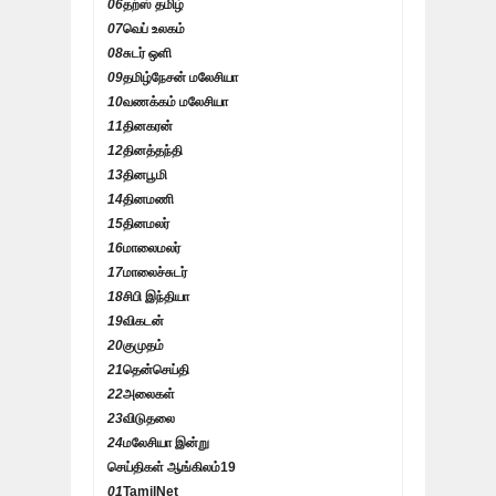
06
தற்ஸ் தமிழ்
07
வெப் உலகம்
08
சுடர் ஒளி
09
தமிழ்நேசன் மலேசியா
10
வணக்கம் மலேசியா
11
தினகரன்
12
தினத்தந்தி
13
தினபூமி
14
தினமணி
15
தினமலர்
16
மாலைமலர்
17
மாலைச்சுடர்
18
சிபி இந்தியா
19
விகடன்
20
குமுதம்
21
தென்செய்தி
22
அலைகள்
23
விடுதலை
24
மலேசியா இன்று
செய்திகள் ஆங்கிலம்
19
01
TamilNet