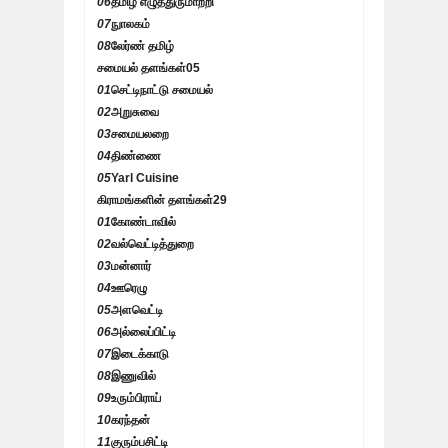
06
தமிழ் எழுத்துருமாற்றி
07
நுாலகம்
08
லேர்ண் தமிழ்
சமையல் தளங்கள்
05
01
செட்டிநாட்டு சமையல்
02
அறுசுவை
03
சமையலறை
04
திண்ணை
05
Yarl Cuisine
கிராமங்களின் தளங்கள்
29
01
கோண்டாவில்
02
வல்வெட்டித்துறை
03
மன்னார்
04
ஊரெழு
05
அளவெட்டி
06
அல்லைப்பிட்டி
07
இடைக்காடு
08
இணுவில்
09
உரும்பிராய்
10
கரந்தன்
11
குரும்பசிட்டி