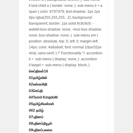
li:last-child a { border: none; } .sub-menu li > a
span { color: #797979; text-shadow: 1px 1px
0px rgba(255,255,255, .2); background:
transparent; border: 1px solid #c9c9c9; -
webkit-box-shadow: none; -moz-box-shadow:
none; box-shadow: none; } .sub-menu em {
position: absolute; top: 0; left: 0; margin-left:
14px; color: #a6a6a6; font: normal 10px/32px
Arial, sans-serif; } /* Functionality */ .accordion
li > .sub-menu { display: none; } .accordion
li:target > .sub-menu { display: block; }
செய்திகள்
16
01
தமிழ்வின்
02
லங்காசிறி
03
செய்தி
04
Tamil KingdoM
05
தமிழ்சிஎன்என்
06
2 தமிழ்
07
புதினம்
08
புதினம்நியூஸ்
09
புதினப்பலகை