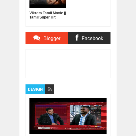
Vikram Tamil Movie ||
Tamil Super Hit
Movie || Online Tamil
Movie
Blogger
Facebook
Comments
Comments
Item Reviewed:
New Release Full Hindi
Dubbed Movie 2019 | Samantha | South
Hindi Movies 2019
Rating:
5
Reviewed By:
Bagalavan
DESIGN