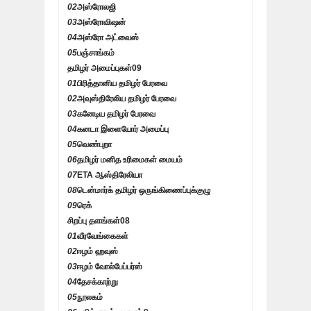
02
அஸ்ரோலஜி
03
அஸ்ரோவிஷன்
04
அஸ்ரோ அட்வைஸ்
05
பஞ்சாங்கம்
தமிழர் அமைப்புகள்
09
01
பிரித்தானிய தமிழர் பேரவை
02
அவுஸ்திரேலிய தமிழர் பேரவை
03
கனேடிய தமிழர் பேரவை
04
கனடா இளையோர் அமைப்பு
05
வெண்புறா
06
தமிழர் மனித உரிமைகள் மையம்
07
ETA ஆஸ்திரேலியா
08
டென்மார்க் தமிழர் ஒருங்கிணைப்புக்குழு
09
ரெக்
சிறப்பு தளங்கள்
08
01
வீரவேங்கைகள்
02
ஈழம் ஹவுஸ்
03
ஈழம் வோல்பேப்பர்ஸ்
04
தேசக்காற்று
05
நூலகம்