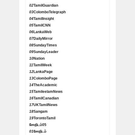
02
TamilGuardian
03
ColomboTelegraph
04
TamilInsight
05
TamilCNN
06
LankaWeb
07
DailyMirror
08
SundayTimes
09
SundayLeader
10
Nation
11
TamilWeek
12
LankaPage
13
ColomboPage
14
TheAcademic
15
TamileelamNews
16
TamilCanadian
17
UKTamilNews
18
Sangam
19
TorontoTamil
சோதிடம்
05
01
சோதிடம்