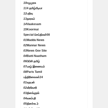
10
ஈழமுரசு
11
4 தமிழ்மீடியா
12
பதிவு
13
தாரகம்
14
Vaakesam
15
Koormai
Special செய்திகள்
08
01
Maddu News
02
Mannar News
03
News Gov Site
04
Batti Naatham
06
பிபிசி தமிழ்
07
யாழ் இணையம்
08
Paris Tamil
பத்திரிகைகள்
24
01
உதயன்
02
வீரகேசரி
03
தினக்குரல்
04
வலம்புரி
05
தினச்சுடர்