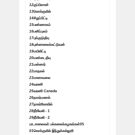
12
குப்பிளான்
13
கொக்குவில்
14
சிறுப்பிட்டி
15
பண்ணாகம்
16
பனிப்புலம்
17
புங்குடுதீவு
18
புன்னாலைக்கட்டுவன்
19
மயிலிட்டி
20
மண்டைதீவு
21
மன்னார்
22
மாதகல்
23
மானாவலை
24
வரணி
25
வரணி Canada
26
நாகர்மணல்
27
நாகர்கோவில்
28
நீர்வேலி - 1
29
நீர்வேலி - 2
பாடசாலைகள் பல்கலைக்கழகங்கள்
05
01
கொக்குவில் இந்துக்கல்லூரி