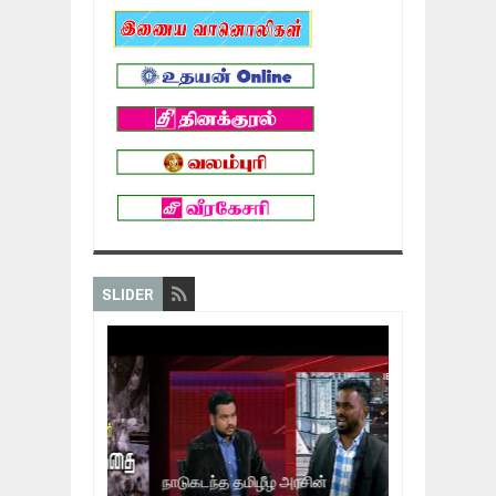
SLIDER
நாடுகடந்த தமிழீழ அரசின்