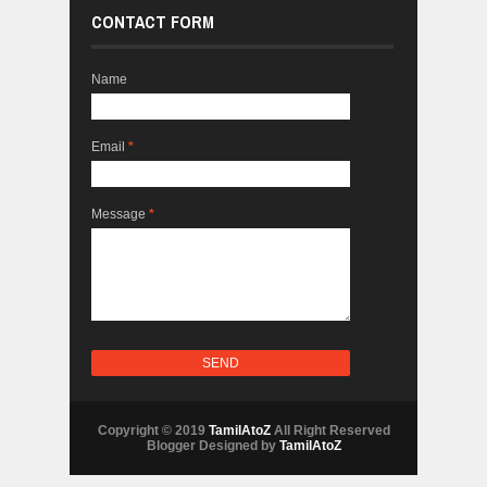
CONTACT FORM
Name
Email
*
Message
*
Copyright © 2019
TamilAtoZ
All Right Reserved
Blogger Designed by
TamilAtoZ