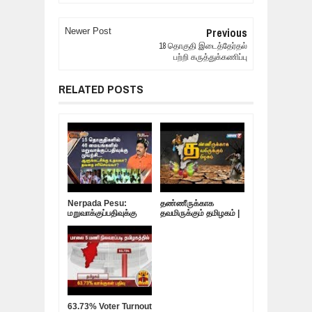
Previous
Newer Post
18 தொகுதி இடைத்தேர்தல்
பற்றி கருத்துக்கணிப்பு
RELATED POSTS
Nerpada Pesu:
தண்ணீருக்காக
மறுவாக்குப்பதிவுக்கு
தவமிருக்கும் தமிழகம் |
முயற்சி…
10.05.19
ஆளுங்கட்சிக்கு
உதவவா? தவறை
சரிசெய்யவா?
63.73% Voter Turnout