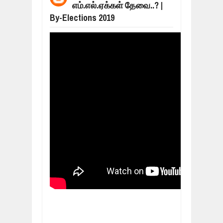
எம்.எல்.ஏக்கள் தேவை..? |
மக்கள் போராட்டம் ஜெனீவாவிலிருந்து ந
Mar
06,
2019
By-Elections 2019
MORE INTERNATIONAL NGOS ARE F
Feb
26,
2019
நிர்க்கதி ஆக்கப்பட்டவர்களின் நீளும் க
Feb
24,
2019
உலக நாடுகளே கண்டு அஞ்சும் தமிழனி
Feb
22,
2019
நாடுகடந்த தமிழீழ அரசாங்கத்தின் பிரதி
Feb
22,
2019
நாடுகடந்த தமிழீழ அரசின் தேர்தலுக்கா
Apr
18,
2019