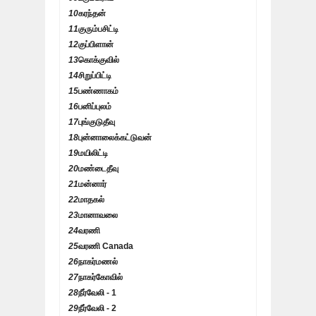
10
கரந்தன்
11
குரும்பசிட்டி
12
குப்பிளான்
13
கொக்குவில்
14
சிறுப்பிட்டி
15
பண்ணாகம்
16
பனிப்புலம்
17
புங்குடுதீவு
18
புன்னாலைக்கட்டுவன்
19
மயிலிட்டி
20
மண்டைதீவு
21
மன்னார்
22
மாதகல்
23
மானாவலை
24
வரணி
25
வரணி Canada
26
நாகர்மணல்
27
நாகர்கோவில்
28
நீர்வேலி - 1
29
நீர்வேலி - 2