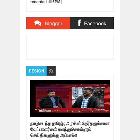
recorded till 5PM |
Satyabrata Sahoo
Blogger
Facebook
Comments
Comments
Item Reviewed:
ஆட்சி தொடர எத்தனை
எம்.எல்.ஏக்கள் தேவை..? | By-Elections 2019
Rating:
5
Reviewed By:
Bagalavan
DESIGN
நாடுகடந்த தமிழீழ அரசின் தேர்தலுக்கான
வேட்பாளர்கள் கலந்துகொள்ளும்
செய்திகளுக்கு அப்பால்!!