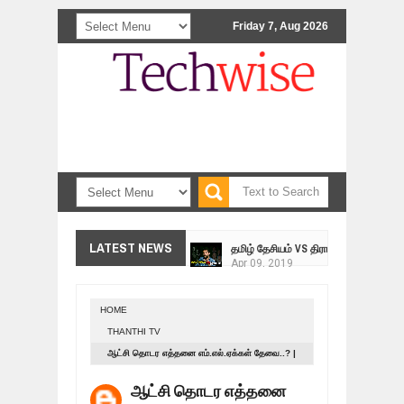
Friday 7, Aug 2026
<>
தமிழ் தேசியம் VS திராவிடம் - இயக்க
LATEST NEWS
Apr
09,
2019
நாடுகடந்த தமிழீழ மக்கள் முன்வைக்
Apr
03,
2019
HOME
உறவுப்பாலம் (பாகம் 24) வீரம் செறிந்த மா
THANTHI TV
Mar
10,
2019
ஆட்சி தொடர எத்தனை எம்.எல்.ஏக்கள் தேவை..? |
ஸ்ரீலங்கா ராணுவத்திடம் கையளிக்கப்ப
BY-ELECTIONS 2019
Mar
07,
2019
ஆட்சி தொடர எத்தனை