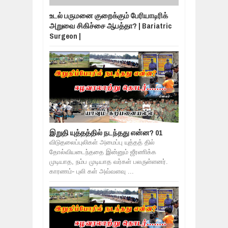
உடல் பருமனை குறைக்கும் பேரியாடிரிக்
அறுவை சிகிச்சை ஆபத்தா? | Bariatric
Surgeon |
இறுதி யுத்தத்தில் நடந்தது என்ன? 01
விடுதலைப்புலிகள் அமைப்பு யுத்தத் தில்
தோல்வியடைந்ததை இன்னும் ஜீரணிக்க
முடியாத, நம்ப முடியாத வர்கள் பலருள்ளனர்.
காரணம்- புலி கள் அவ்வளவு ...