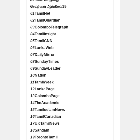
செய்திகள் ஆங்கிலம்
19
01
TamilNet
02
TamilGuardian
03
ColomboTelegraph
04
TamilInsight
05
TamilCNN
06
LankaWeb
07
DailyMirror
08
SundayTimes
09
SundayLeader
10
Nation
11
TamilWeek
12
LankaPage
13
ColomboPage
14
TheAcademic
15
TamileelamNews
16
TamilCanadian
17
UKTamilNews
18
Sangam
19
TorontoTamil