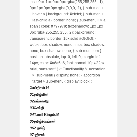
inset 0px 1px 0px 0px rgba(255,255,255, .1),
0px 1px 0px 0px rgba(0,0,0, .1); } .sub-menu
li:hover a { background: #efefef; } .sub-menu
li:last-child a { border: none; } .sub-menu li > a
span { color: #797979; text-shadow: 1px 1px
0px rgba(255,255,255, .2); background:
transparent; border: 1px solid #c9c9c9; -
webkit-box-shadow: none; -moz-box-shadow:
none; box-shadow: none; } .sub-menu em {
position: absolute; top: 0; left: 0; margin-left:
14px; color: #a6a6a6; font: normal 10px/32px
Arial, sans-serif; } /* Functionality */ .accordion
li > .sub-menu { display: none; } .accordion
li:target > .sub-menu { display: block; }
செய்திகள்
16
01
தமிழ்வின்
02
லங்காசிறி
03
செய்தி
04
Tamil KingdoM
05
தமிழ்சிஎன்என்
06
2 தமிழ்
07
புதினம்