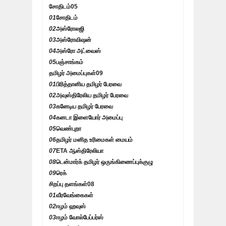
சோதிடம்
05
01
சோதிடம்
02
அஸ்ரோலஜி
03
அஸ்ரோவிஷன்
04
அஸ்ரோ அட்வைஸ்
05
பஞ்சாங்கம்
தமிழர் அமைப்புகள்
09
01
பிரித்தானிய தமிழர் பேரவை
02
அவுஸ்திரேலிய தமிழர் பேரவை
03
கனேடிய தமிழர் பேரவை
04
கனடா இளையோர் அமைப்பு
05
வெண்புறா
06
தமிழர் மனித உரிமைகள் மையம்
07
ETA ஆஸ்திரேலியா
08
டென்மார்க் தமிழர் ஒருங்கிணைப்புக்குழு
09
ரெக்
சிறப்பு தளங்கள்
08
01
வீரவேங்கைகள்
02
ஈழம் ஹவுஸ்
03
ஈழம் வோல்பேப்பர்ஸ்