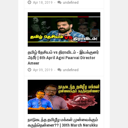
Apr
18,
2019
-
undefined
தமிழ் தேசியம் vs திராவிடம் - இயக்குனர்
அமீர் | 6th April Agni Paarvai Director
Ameer
Apr
09,
2019
-
undefined
நாடுகடந்த தமிழீழ மக்கள் முன்வைக்கும்
கருத்தென்னை?? | 30th March Nerukku