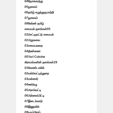
04
தேசக்காற்று
05
நூலகம்
06
தமிழ் எழுத்துருமாற்றி
07
நுாலகம்
08
லேர்ண் தமிழ்
சமையல் தளங்கள்
05
01
செட்டிநாட்டு சமையல்
02
அறுசுவை
03
சமையலறை
04
திண்ணை
05
Yarl Cuisine
கிராமங்களின் தளங்கள்
29
01
கோண்டாவில்
02
வல்வெட்டித்துறை
03
மன்னார்
04
ஊரெழு
05
அளவெட்டி
06
அல்லைப்பிட்டி
07
இடைக்காடு
08
இணுவில்
09
உரும்பிராய்