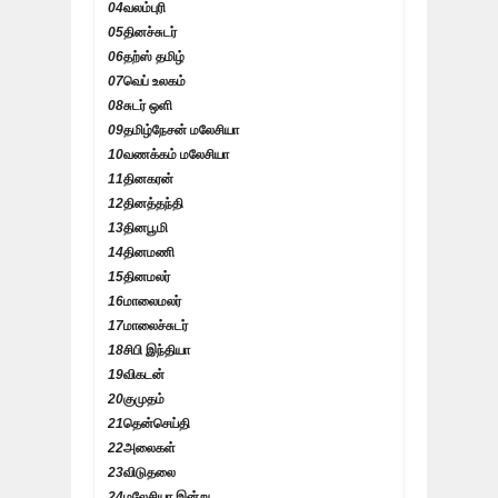
04
வலம்புரி
05
தினச்சுடர்
06
தற்ஸ் தமிழ்
07
வெப் உலகம்
08
சுடர் ஒளி
09
தமிழ்நேசன் மலேசியா
10
வணக்கம் மலேசியா
11
தினகரன்
12
தினத்தந்தி
13
தினபூமி
14
தினமணி
15
தினமலர்
16
மாலைமலர்
17
மாலைச்சுடர்
18
சிபி இந்தியா
19
விகடன்
20
குமுதம்
21
தென்செய்தி
22
அலைகள்
23
விடுதலை
24
மலேசியா இன்று