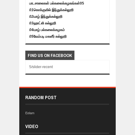
பாடசாலைகள் பல்கலைக்கழகங்கள்
05
01
கொக்குவில் இந்துக்கல்லூரி
02
யாழ் இந்துக்கல்லூரி
03
ஹாட்லி கல்லூரி
04
யாழ் பல்கலைக்கழகம்
05
வேம்படி மகளீர் கல்லூரி
FIND US ON FACEBOOK
5/slider-recent
RANDOM POST
Eelam
VIDEO