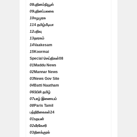
08
புதினம்நியூஸ்
09
புதினப்பலகை
10
ஈழமுரசு
11
4 தமிழ்மீடியா
12
பதிவு
13
தாரகம்
14
Vaakesam
15
Koormai
Special செய்திகள்
08
01
Maddu News
02
Mannar News
03
News Gov Site
04
Batti Naatham
06
பிபிசி தமிழ்
07
யாழ் இணையம்
08
Paris Tamil
பத்திரிகைகள்
24
01
உதயன்
02
வீரகேசரி
03
தினக்குரல்