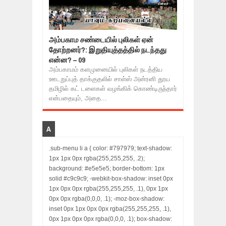
அம்பகாம சண்டையில் புலிகள் ஏன்
தோற்றனர்?: இறுதியுத்தத்தில் நடந்தது
என்ன? – 09
அம்பகாமம் களமுனையில் புலிகள் நடத்திய
ஊடறுப்புத் தாக்குதலில் சாள்ஸ் அன்ரனி தூய
தமிழில் கட் டளைகள் வழங்கிக் கொண்டிருந்தார்
என்பதையும், அதை...
A
.sub-menu li a { color: #797979; text-shadow:
1px 1px 0px rgba(255,255,255, .2);
background: #e5e5e5; border-bottom: 1px
solid #c9c9c9; -webkit-box-shadow: inset 0px
1px 0px 0px rgba(255,255,255, .1), 0px 1px
0px 0px rgba(0,0,0, .1); -moz-box-shadow:
inset 0px 1px 0px 0px rgba(255,255,255, .1),
0px 1px 0px 0px rgba(0,0,0, .1); box-shadow: