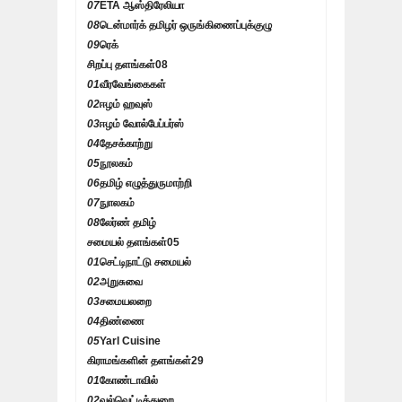
07
ETA ஆஸ்திரேலியா
08
டென்மார்க் தமிழர் ஒருங்கிணைப்புக்குழு
09
ரெக்
சிறப்பு தளங்கள்
08
01
வீரவேங்கைகள்
02
ஈழம் ஹவுஸ்
03
ஈழம் வோல்பேப்பர்ஸ்
04
தேசக்காற்று
05
நூலகம்
06
தமிழ் எழுத்துருமாற்றி
07
நுாலகம்
08
லேர்ண் தமிழ்
சமையல் தளங்கள்
05
01
செட்டிநாட்டு சமையல்
02
அறுசுவை
03
சமையலறை
04
திண்ணை
05
Yarl Cuisine
கிராமங்களின் தளங்கள்
29
01
கோண்டாவில்
02
வல்வெட்டித்துறை