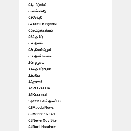
01
தமிழ்வின்
02
லங்காசிறி
03
செய்தி
04
Tamil KingdoM
05
தமிழ்சிஎன்என்
06
2 தமிழ்
07
புதினம்
08
புதினம்நியூஸ்
09
புதினப்பலகை
10
ஈழமுரசு
11
4 தமிழ்மீடியா
12
பதிவு
13
தாரகம்
14
Vaakesam
15
Koormai
Special செய்திகள்
08
01
Maddu News
02
Mannar News
03
News Gov Site
04
Batti Naatham