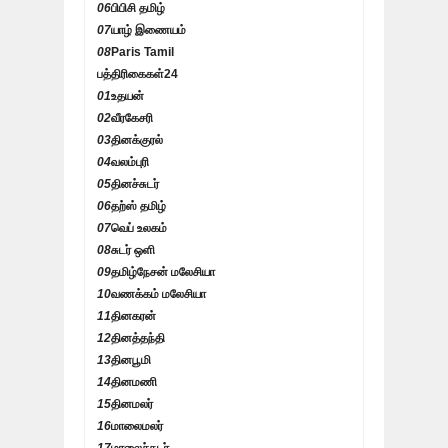
06
பிபிசி தமிழ்
07
யாழ் இணையம்
08
Paris Tamil
பத்திரிகைகள்
24
01
உதயன்
02
வீரகேசரி
03
தினக்குரல்
04
வலம்புரி
05
தினச்சுடர்
06
தற்ஸ் தமிழ்
07
வெப் உலகம்
08
சுடர் ஒளி
09
தமிழ்நேசன் மலேசியா
10
வணக்கம் மலேசியா
11
தினகரன்
12
தினத்தந்தி
13
தினபூமி
14
தினமணி
15
தினமலர்
16
மாலைமலர்