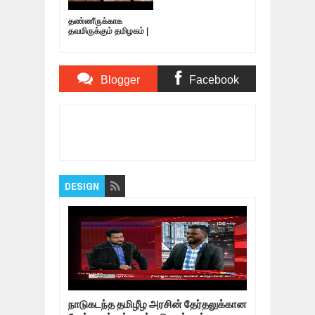
தண்ணீருக்காக
தவமிருக்கும் தமிழகம் |
10.05.19
Blogger
Facebook
Comments
Comments
Item Reviewed:
கந்தஹார் விமான கடத்தலின்
கதை | Story of Kandahar aircraft hijacking!
Rating:
5
Reviewed By:
Bagalavan
DESIGN
நாடுகடந்த தமிழீழ அரசின் தேர்தலுக்கான