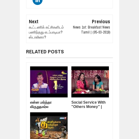
Next
Previous
கூட்டணிக் கட்சிகளிடம்
News 1st: Breakfast News
பணிந்தது எடப்பாடியா?
Tamil | (05-03-2019)
ஸ்டாலினா?
RELATED POSTS
என்ன பார்த்தா
Social Service With
விருதுநகர்ல
"Others Money" |
வெள்ளரிக்காய்
Darling Dambakku
விற்கிறமாரியா இருக்கு |
Nagaichuvai
Pattimandram - 04