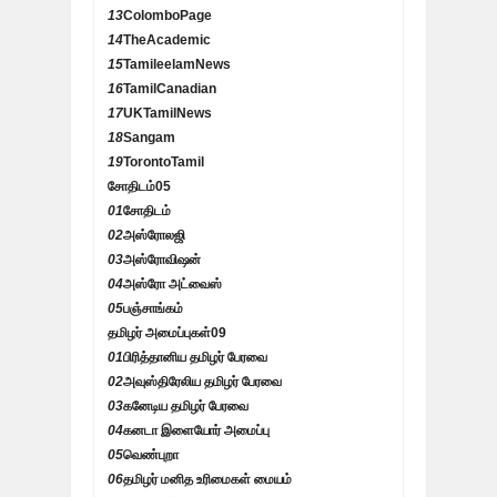
13
ColomboPage
14
TheAcademic
15
TamileelamNews
16
TamilCanadian
17
UKTamilNews
18
Sangam
19
TorontoTamil
சோதிடம்
05
01
சோதிடம்
02
அஸ்ரோலஜி
03
அஸ்ரோவிஷன்
04
அஸ்ரோ அட்வைஸ்
05
பஞ்சாங்கம்
தமிழர் அமைப்புகள்
09
01
பிரித்தானிய தமிழர் பேரவை
02
அவுஸ்திரேலிய தமிழர் பேரவை
03
கனேடிய தமிழர் பேரவை
04
கனடா இளையோர் அமைப்பு
05
வெண்புறா
06
தமிழர் மனித உரிமைகள் மையம்