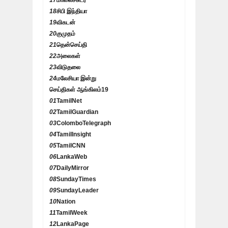
17
மாலைச்சுடர்
18
சிபி இந்தியா
19
விகடன்
20
குமுதம்
21
தென்செய்தி
22
அலைகள்
23
விடுதலை
24
மலேசியா இன்று
செய்திகள் ஆங்கிலம்
19
01
TamilNet
02
TamilGuardian
03
ColomboTelegraph
04
TamilInsight
05
TamilCNN
06
LankaWeb
07
DailyMirror
08
SundayTimes
09
SundayLeader
10
Nation
11
TamilWeek
12
LankaPage