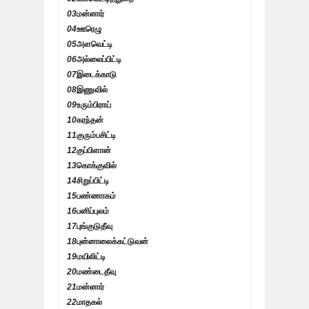
03
மன்னார்
04
ஊரெழு
05
அளவெட்டி
06
அல்லைப்பிட்டி
07
இடைக்காடு
08
இணுவில்
09
உரும்பிராய்
10
கரந்தன்
11
குரும்பசிட்டி
12
குப்பிளான்
13
கொக்குவில்
14
சிறுப்பிட்டி
15
பண்ணாகம்
16
பனிப்புலம்
17
புங்குடுதீவு
18
புன்னாலைக்கட்டுவன்
19
மயிலிட்டி
20
மண்டைதீவு
21
மன்னார்
22
மாதகல்