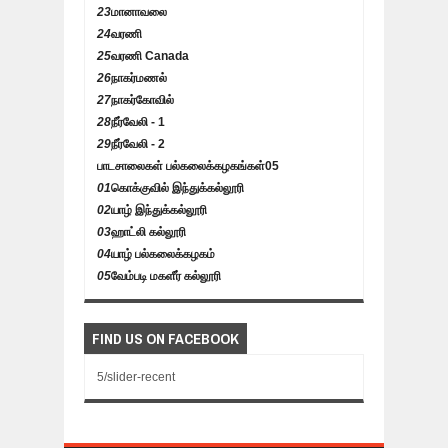
23
மானாவலை
24
வரணி
25
வரணி Canada
26
நாகர்மணல்
27
நாகர்கோவில்
28
நீர்வேலி - 1
29
நீர்வேலி - 2
பாடசாலைகள் பல்கலைக்கழகங்கள்
05
01
கொக்குவில் இந்துக்கல்லூரி
02
யாழ் இந்துக்கல்லூரி
03
ஹாட்லி கல்லூரி
04
யாழ் பல்கலைக்கழகம்
05
வேம்படி மகளீர் கல்லூரி
FIND US ON FACEBOOK
5/slider-recent