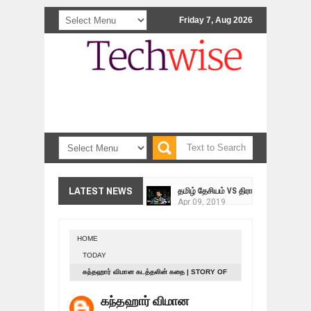
Friday 7, Aug 2026
<>
தமிழ் தேசியம் VS திராவிடம் - இயக்க
LATEST NEWS
Apr
09,
2019
நாடுகடந்த தமிழீழ மக்கள் முன்வைக்
Apr
03,
2019
HOME
உறவுப்பாலம் (பாகம் 24) வீரம் செறிந்த மா
TODAY
Mar
10,
2019
கந்தஹார் விமான கடத்தலின் கதை | STORY OF
ஸ்ரீலங்கா ராணுவத்திடம் கையளிக்கப்ப
KANDAHAR AIRCRAFT HIJACKING!
Mar
07,
2019
கந்தஹார் விமான