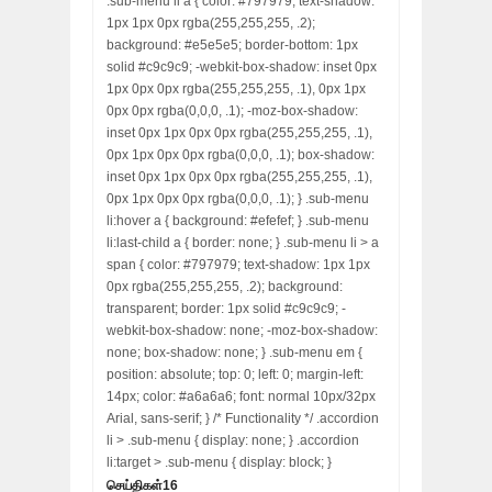
.sub-menu li a { color: #797979; text-shadow:
1px 1px 0px rgba(255,255,255, .2);
background: #e5e5e5; border-bottom: 1px
solid #c9c9c9; -webkit-box-shadow: inset 0px
1px 0px 0px rgba(255,255,255, .1), 0px 1px
0px 0px rgba(0,0,0, .1); -moz-box-shadow:
inset 0px 1px 0px 0px rgba(255,255,255, .1),
0px 1px 0px 0px rgba(0,0,0, .1); box-shadow:
inset 0px 1px 0px 0px rgba(255,255,255, .1),
0px 1px 0px 0px rgba(0,0,0, .1); } .sub-menu
li:hover a { background: #efefef; } .sub-menu
li:last-child a { border: none; } .sub-menu li > a
span { color: #797979; text-shadow: 1px 1px
0px rgba(255,255,255, .2); background:
transparent; border: 1px solid #c9c9c9; -
webkit-box-shadow: none; -moz-box-shadow:
none; box-shadow: none; } .sub-menu em {
position: absolute; top: 0; left: 0; margin-left:
14px; color: #a6a6a6; font: normal 10px/32px
Arial, sans-serif; } /* Functionality */ .accordion
li > .sub-menu { display: none; } .accordion
li:target > .sub-menu { display: block; }
செய்திகள்
16