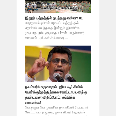
இறுதி யுத்தத்தில் நடந்தது என்ன? 01
விடுதலைப்புலிகள் அமைப்பு யுத்தத் தில்
தோல்வியடைந்ததை இன்னும் ஜீரணிக்க
முடியாத, நம்ப முடியாத வர்கள் பலருள்ளனர்.
காரணம்- புலி கள் அவ்வளவு ...
நவம்பரில் உருவாகும் புதிய ஆட்சியில்
போர்க்குற்றத்திற்காக கோட்டாபயவிற்கு
தண்டனை விதிப்போம்: சம்பிக்க
ரணவக்க!
பொதுஜன பெரமுனவின் ஜனாதிபதி வேட்பாளர்
கோட்டாபய ராஜபக்ஷ, ஜனா திபதி தேர்தலில்