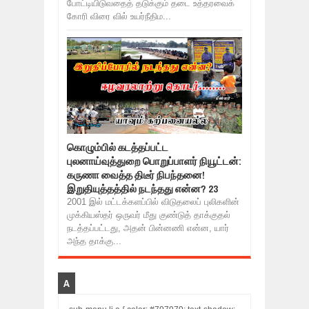
போட்டியிடுவதைத் தடுக்கும் தடை உத்தரவைக்
கோரி விரை வில் உயர்நீதிம...
கொழும்பில் கடத்தப்பட்ட
புலனாய்வுத்துறை பொறுப்பாளர் நியூட்டன்:
கருணா வைத்த திடீர் நிபந்தனை!
இறுதியுத்தத்தில் நடந்தது என்ன? 23
2001 இல் மட்டக்களப்பில் விடுதலைப் புலிகளின்
முக்கியஸ்தர் ஒருவர் மீது குண்டுத் தாக்குதல்
நடத்தப்பட்டது, அதன் பின்னணி என்ன, யார்
அந்த தாக்கு...
A