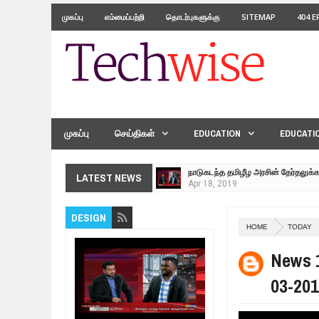
முகப்பு
எம்மைப்பற்றி
தொடர்புகளுக்கு
SITEMAP
404 
முகப்பு
செய்திகள்
EDUCATION
EDUCATI
நாடுகடந்த தமிழீழ அரசின் தேர்தலுக்
Apr
18,
2019
தமிழ் தேசியம் VS திராவிடம் - இயக்
LATEST NEWS
Apr
09,
2019
நாடுகடந்த தமிழீழ மக்கள் முன்வைக
DESIGN
Apr
03,
2019
HOME
TODAY
உறவுப்பாலம் (பாகம் 24) வீரம் செறிந்த 
News 1
Mar
10,
2019
ஸ்ரீலங்கா ராணுவத்திடம் கையளிக்கப்
03-201
Mar
07,
2019
மக்கள் போராட்டம் ஜெனீவாவிலிருந்து