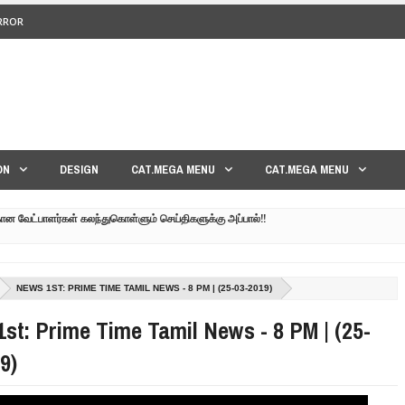
ERROR
<>
ON
DESIGN
CAT.MEGA MENU
CAT.MEGA MENU
கான வேட்பாளர்கள் கலந்துகொள்ளும் செய்திகளுக்கு அப்பால்!!
குனர் அமீர் | 6TH APRIL AGNI PAARVAI DIRECTOR AMEER
்கும் கருத்தென்னை?? | 30TH MARCH NERUKKU NER
NEWS 1ST: PRIME TIME TAMIL NEWS - 8 PM | (25-03-2019)
மாவீரர் குடும்பத்தின் கண்ணீர்க் கதை |
st: Prime Time Tamil News - 8 PM | (25-
பட்ட உறவுகளுக்கு நடந்தது என்ன??| GENEVA LIVE PART-02
9)
 நேரலை!! | GENEVA LIVE PART-03 | SRI LANKA