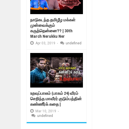
நாடுகடந்த தமிழீழ மக்கள்
முன்வைக்கும்
கருத்தென்னை?? | 30th
March Nerukku Ner
Apr
03,
2019
-
undefined
உறவுப்பாலம் (பாகம் 24) வீரம்
செறிந்த மாவீரர் குடும்பத்தின்
கண்ணீர்க் கதை |
Mar
10,
2019
-
undefined