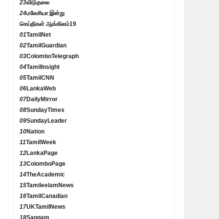
23
விடுதலை
24
மலேசியா இன்று
செய்திகள் ஆங்கிலம்
19
01
TamilNet
02
TamilGuardian
03
ColomboTelegraph
04
TamilInsight
05
TamilCNN
06
LankaWeb
07
DailyMirror
08
SundayTimes
09
SundayLeader
10
Nation
11
TamilWeek
12
LankaPage
13
ColomboPage
14
TheAcademic
15
TamileelamNews
16
TamilCanadian
17
UKTamilNews
18
Sangam