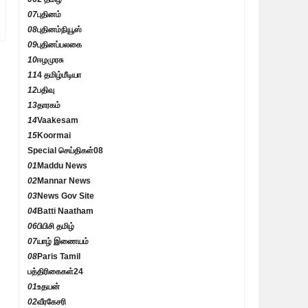
07
புதினம்
08
புதினம்நியூஸ்
09
புதினப்பலகை
10
ஈழமுரசு
11
4 தமிழ்மீடியா
12
பதிவு
13
தாரகம்
14
Vaakesam
15
Koormai
Special செய்திகள்
08
01
Maddu News
02
Mannar News
03
News Gov Site
04
Batti Naatham
06
பிபிசி தமிழ்
07
யாழ் இணையம்
08
Paris Tamil
பத்திரிகைகள்
24
01
உதயன்
02
வீரகேசரி