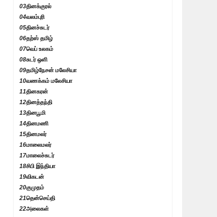
03
தினக்குரல்
04
வலம்புரி
05
தினச்சுடர்
06
தற்ஸ் தமிழ்
07
வெப் உலகம்
08
சுடர் ஒளி
09
தமிழ்நேசன் மலேசியா
10
வணக்கம் மலேசியா
11
தினகரன்
12
தினத்தந்தி
13
தினபூமி
14
தினமணி
15
தினமலர்
16
மாலைமலர்
17
மாலைச்சுடர்
18
சிபி இந்தியா
19
விகடன்
20
குமுதம்
21
தென்செய்தி
22
அலைகள்