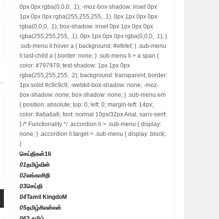
0px 0px rgba(0,0,0, .1); -moz-box-shadow: inset 0px
1px 0px 0px rgba(255,255,255, .1), 0px 1px 0px 0px
rgba(0,0,0, .1); box-shadow: inset 0px 1px 0px 0px
rgba(255,255,255, .1), 0px 1px 0px 0px rgba(0,0,0, .1); }
.sub-menu li:hover a { background: #efefef; } .sub-menu
li:last-child a { border: none; } .sub-menu li > a span {
color: #797979; text-shadow: 1px 1px 0px
rgba(255,255,255, .2); background: transparent; border:
1px solid #c9c9c9; -webkit-box-shadow: none; -moz-
box-shadow: none; box-shadow: none; } .sub-menu em
{ position: absolute; top: 0; left: 0; margin-left: 14px;
color: #a6a6a6; font: normal 10px/32px Arial, sans-serif;
} /* Functionality */ .accordion li > .sub-menu { display:
none; } .accordion li:target > .sub-menu { display: block;
}
செய்திகள்
16
01
தமிழ்வின்
02
லங்காசிறி
03
செய்தி
04
Tamil KingdoM
05
தமிழ்சிஎன்என்
06
2 தமிழ்