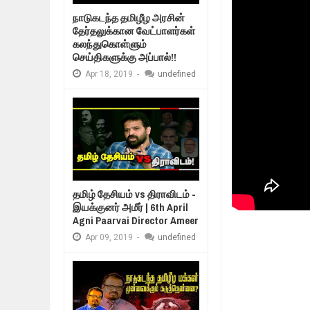
Mar
06,
2019
நாடுகடந்த தமிழீழ அரசின்
MORE INTERNATIONAL NGOS ARE 
தேர்தலுக்கான வேட்பாளர்கள்
Feb
26,
2019
கலந்துகொள்ளும்
உறவுப்பாலம்
செய்திகளுக்கு அப்பால்!!
குடும்பத்த
நிர்க்கதி ஆக்கப்பட்டவர்களின் நீளும்
Feb
24,
2019
Apr
18,
2019
-
undefined
உலக நாடுகளே கண்டு அஞ்சும் தமிழ
Feb
22,
2019
நாடுகடந்த தமிழீழ அரசாங்கத்தின் பிர
Feb
22,
2019
தமிழ் தேசியம் vs திராவிடம் -
இயக்குனர் அமீர் | 6th April
Agni Paarvai Director Ameer
Apr
09,
2019
-
undefined