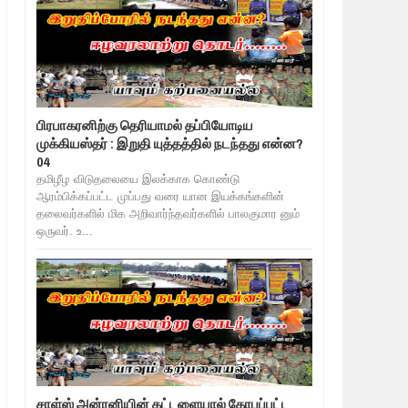
பிரபாகரனிற்கு தெரியாமல் தப்பியோடிய
முக்கியஸ்தர் : இறுதி யுத்தத்தில் நடந்தது என்ன?
04
தமிழீழ விடுதலையை இலக்காக கொண்டு
ஆரம்பிக்கப்பட்ட முப்பது வரை யான இயக்கங்களின்
தலைவர்களில் மிக அறிவார்ந்தவர்களில் பாலகுமார னும்
ஒருவர். உ...
சாள்ஸ் அன்ரனியின் கட்டளையால் கோபப்பட்ட