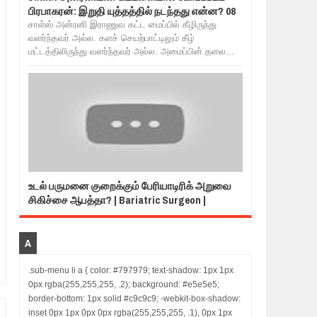
பிரபாகரன்: இறுதி யுத்தத்தில் நடந்தது என்ன? 08
சாள்ஸ் அன்ரனி இராணுவ கட்ட மைப்பில் கீழிருந்து
வளர்ந்தவர் அல்ல. களச் செயற்பாட்டிலும் கீழ்
மட்டத்திலிருந்து வளர்ந்தவர் அல்ல. அமைப்பின் தலை...
உடல் பருமனை குறைக்கும் பேரியாடிரிக் அறுவை
சிகிச்சை ஆபத்தா? | Bariatric Surgeon |
A
.sub-menu li a { color: #797979; text-shadow: 1px 1px
0px rgba(255,255,255, .2); background: #e5e5e5;
border-bottom: 1px solid #c9c9c9; -webkit-box-shadow:
inset 0px 1px 0px 0px rgba(255,255,255, .1), 0px 1px