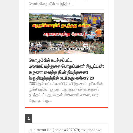
கோரி விரை வில் உயர்நீதிம...
கொழும்பில் கடத்தப்பட்ட
புலனாய்வுத்துறை பொறுப்பாளர் நியூட்டன்:
கருணா வைத்த திடீர் நிபந்தனை!
இறுதியுத்தத்தில் நடந்தது என்ன? 23
2001 இல் மட்டக்களப்பில் விடுதலைப் புலிகளின்
முக்கியஸ்தர் ஒருவர் மீது குண்டுத் தாக்குதல்
நடத்தப்பட்டது, அதன் பின்னணி என்ன, யார்
அந்த தாக்கு...
A
.sub-menu li a { color: #797979; text-shadow: