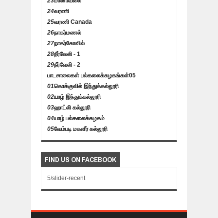
23
மானாவலை
24
வரணி
25
வரணி Canada
26
நாகர்மணல்
27
நாகர்கோவில்
28
நீர்வேலி - 1
29
நீர்வேலி - 2
பாடசாலைகள் பல்கலைக்கழகங்கள்
05
01
கொக்குவில் இந்துக்கல்லூரி
02
யாழ் இந்துக்கல்லூரி
03
ஹாட்லி கல்லூரி
04
யாழ் பல்கலைக்கழகம்
05
வேம்படி மகளீர் கல்லூரி
FIND US ON FACEBOOK
5/slider-recent