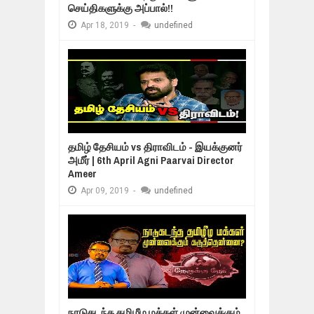
செய்திகளுக்கு அப்பால்!!
Apr
18,
2019
-
undefined
தமிழ் தேசியம் vs திராவிடம் - இயக்குனர்
அமீர் | 6th April Agni Paarvai Director
Ameer
Apr
09,
2019
-
undefined
நாடுகடந்த தமிழீழ மக்கள் முன்வைக்கும்