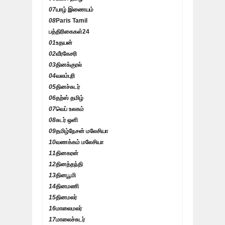
07
யாழ் இணையம்
08
Paris Tamil
பத்திரிகைகள்
24
01
உதயன்
02
வீரகேசரி
03
தினக்குரல்
04
வலம்புரி
05
தினச்சுடர்
06
தற்ஸ் தமிழ்
07
வெப் உலகம்
08
சுடர் ஒளி
09
தமிழ்நேசன் மலேசியா
10
வணக்கம் மலேசியா
11
தினகரன்
12
தினத்தந்தி
13
தினபூமி
14
தினமணி
15
தினமலர்
16
மாலைமலர்
17
மாலைச்சுடர்