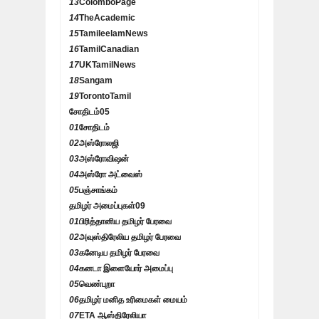
13
ColomboPage
14
TheAcademic
15
TamileelamNews
16
TamilCanadian
17
UKTamilNews
18
Sangam
19
TorontoTamil
சோதிடம்
05
01
சோதிடம்
02
அஸ்ரோலஜி
03
அஸ்ரோவிஷன்
04
அஸ்ரோ அட்வைஸ்
05
பஞ்சாங்கம்
தமிழர் அமைப்புகள்
09
01
பிரித்தானிய தமிழர் பேரவை
02
அவுஸ்திரேலிய தமிழர் பேரவை
03
கனேடிய தமிழர் பேரவை
04
கனடா இளையோர் அமைப்பு
05
வெண்புறா
06
தமிழர் மனித உரிமைகள் மையம்
07
ETA ஆஸ்திரேலியா