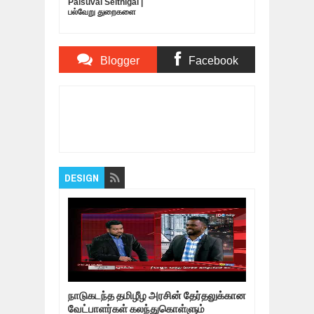
Palsuvai Seithigal |
பல்வேறு துறைகளை
பற்றிய சுவையான
செய்திகள் | 10-05-
2019
Blogger
Facebook
Comments
Comments
Item Reviewed:
காலத்தின் குரல்: குற்றப் பரம்பரை
- கொலைகாரன் - கூலிப்படை - பிரசாரத்தை தரம்
தாழ்த்துவது யார்?
Rating:
5
Reviewed By:
Bagalavan
DESIGN
நாடுகடந்த தமிழீழ அரசின் தேர்தலுக்கான
வேட்பாளர்கள் கலந்துகொள்ளும்