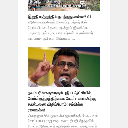
இறுதி யுத்தத்தில் நடந்தது என்ன? 01
விடுதலைப்புலிகள் அமைப்பு யுத்தத் தில்
தோல்வியடைந்ததை இன்னும் ஜீரணிக்க
முடியாத, நம்ப முடியாத வர்கள் பலருள்ளனர்.
காரணம்- புலி கள் அவ்வளவு ...
நவம்பரில் உருவாகும் புதிய ஆட்சியில்
போர்க்குற்றத்திற்காக கோட்டாபயவிற்கு
தண்டனை விதிப்போம்: சம்பிக்க
ரணவக்க!
பொதுஜன பெரமுனவின் ஜனாதிபதி வேட்பாளர்
கோட்டாபய ராஜபக்ஷ, ஜனா திபதி தேர்தலில்
போட்டியிடுவதைத் தடுக்கும் தடை உத்தரவைக்