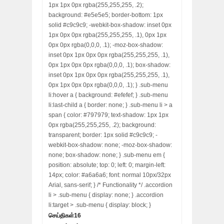
1px 1px 0px rgba(255,255,255, .2);
background: #e5e5e5; border-bottom: 1px
solid #c9c9c9; -webkit-box-shadow: inset 0px
1px 0px 0px rgba(255,255,255, .1), 0px 1px
0px 0px rgba(0,0,0, .1); -moz-box-shadow:
inset 0px 1px 0px 0px rgba(255,255,255, .1),
0px 1px 0px 0px rgba(0,0,0, .1); box-shadow:
inset 0px 1px 0px 0px rgba(255,255,255, .1),
0px 1px 0px 0px rgba(0,0,0, .1); } .sub-menu
li:hover a { background: #efefef; } .sub-menu
li:last-child a { border: none; } .sub-menu li > a
span { color: #797979; text-shadow: 1px 1px
0px rgba(255,255,255, .2); background:
transparent; border: 1px solid #c9c9c9; -
webkit-box-shadow: none; -moz-box-shadow:
none; box-shadow: none; } .sub-menu em {
position: absolute; top: 0; left: 0; margin-left:
14px; color: #a6a6a6; font: normal 10px/32px
Arial, sans-serif; } /* Functionality */ .accordion
li > .sub-menu { display: none; } .accordion
li:target > .sub-menu { display: block; }
செய்திகள்
16