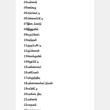
03
மன்னார்
04
ஊரெழு
05
அளவெட்டி
06
அல்லைப்பிட்டி
07
இடைக்காடு
08
இணுவில்
09
உரும்பிராய்
10
கரந்தன்
11
குரும்பசிட்டி
12
குப்பிளான்
13
கொக்குவில்
14
சிறுப்பிட்டி
15
பண்ணாகம்
16
பனிப்புலம்
17
புங்குடுதீவு
18
புன்னாலைக்கட்டுவன்
19
மயிலிட்டி
20
மண்டைதீவு
21
மன்னார்
22
மாதகல்