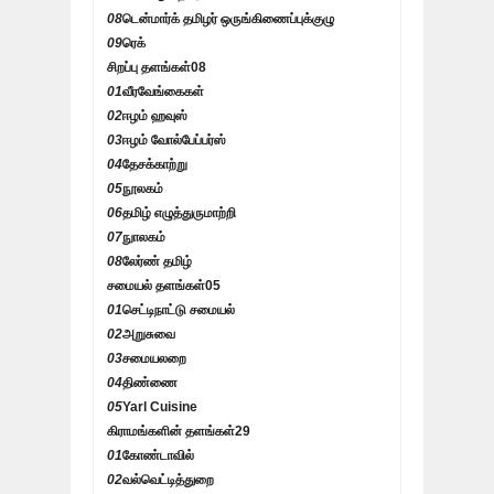
08
டென்மார்க் தமிழர் ஒருங்கிணைப்புக்குழு
09
ரெக்
சிறப்பு தளங்கள்
08
01
வீரவேங்கைகள்
02
ஈழம் ஹவுஸ்
03
ஈழம் வோல்பேப்பர்ஸ்
04
தேசக்காற்று
05
நூலகம்
06
தமிழ் எழுத்துருமாற்றி
07
நுாலகம்
08
லேர்ண் தமிழ்
சமையல் தளங்கள்
05
01
செட்டிநாட்டு சமையல்
02
அறுசுவை
03
சமையலறை
04
திண்ணை
05
Yarl Cuisine
கிராமங்களின் தளங்கள்
29
01
கோண்டாவில்
02
வல்வெட்டித்துறை