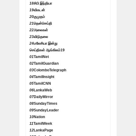
18
சிபி இந்தியா
19
விகடன்
20
குமுதம்
21
தென்செய்தி
22
அலைகள்
23
விடுதலை
24
மலேசியா இன்று
செய்திகள் ஆங்கிலம்
19
01
TamilNet
02
TamilGuardian
03
ColomboTelegraph
04
TamilInsight
05
TamilCNN
06
LankaWeb
07
DailyMirror
08
SundayTimes
09
SundayLeader
10
Nation
11
TamilWeek
12
LankaPage