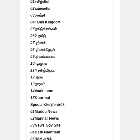
01
தமிழ்வின்
02
லங்காசிறி
03
செய்தி
04
Tamil KingdoM
05
தமிழ்சிஎன்என்
06
2 தமிழ்
07
புதினம்
08
புதினம்நியூஸ்
09
புதினப்பலகை
10
ஈழமுரசு
11
4 தமிழ்மீடியா
12
பதிவு
13
தாரகம்
14
Vaakesam
15
Koormai
Special செய்திகள்
08
01
Maddu News
02
Mannar News
03
News Gov Site
04
Batti Naatham
06
பிபிசி தமிழ்