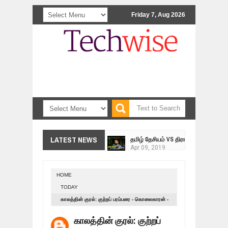
Friday 7, Aug 2026
<>
தமிழ் தேசியம் VS திராவிடம் - இயக்க
LATEST NEWS
Apr
09,
2019
நாடுகடந்த தமிழீழ மக்கள் முன்வைக்
Apr
03,
2019
HOME
உறவுப்பாலம் (பாகம் 24) வீரம் செறிந்த மா
TODAY
Mar
10,
2019
காலத்தின் குரல்: குற்றப் பரம்பரை - கொலைகாரன் -
ஸ்ரீலங்கா ராணுவத்திடம் கையளிக்கப்ப
கூலிப்படை - பிரசாரத்தை தரம் தாழ்த்துவது யார்?
Mar
07,
2019
காலத்தின் குரல்: குற்றப்