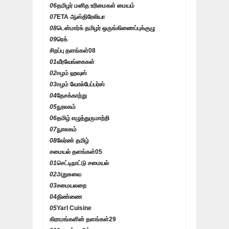
06
தமிழர் மனித உரிமைகள் மையம்
07
ETA ஆஸ்திரேலியா
08
டென்மார்க் தமிழர் ஒருங்கிணைப்புக்குழு
09
ரெக்
சிறப்பு தளங்கள்
08
01
வீரவேங்கைகள்
02
ஈழம் ஹவுஸ்
03
ஈழம் வோல்பேப்பர்ஸ்
04
தேசக்காற்று
05
நூலகம்
06
தமிழ் எழுத்துருமாற்றி
07
நுாலகம்
08
லேர்ண் தமிழ்
சமையல் தளங்கள்
05
01
செட்டிநாட்டு சமையல்
02
அறுசுவை
03
சமையலறை
04
திண்ணை
05
Yarl Cuisine
கிராமங்களின் தளங்கள்
29