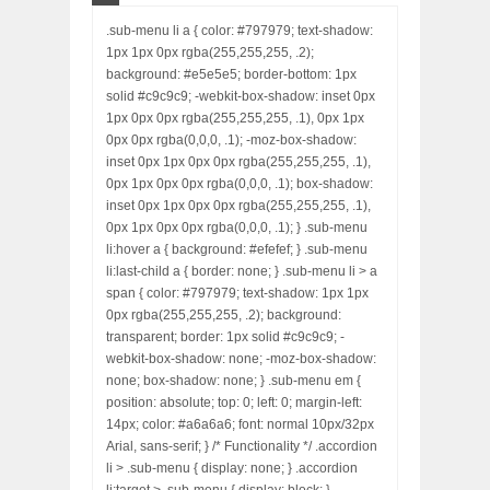
.sub-menu li a { color: #797979; text-shadow:
1px 1px 0px rgba(255,255,255, .2);
background: #e5e5e5; border-bottom: 1px
solid #c9c9c9; -webkit-box-shadow: inset 0px
1px 0px 0px rgba(255,255,255, .1), 0px 1px
0px 0px rgba(0,0,0, .1); -moz-box-shadow:
inset 0px 1px 0px 0px rgba(255,255,255, .1),
0px 1px 0px 0px rgba(0,0,0, .1); box-shadow:
inset 0px 1px 0px 0px rgba(255,255,255, .1),
0px 1px 0px 0px rgba(0,0,0, .1); } .sub-menu
li:hover a { background: #efefef; } .sub-menu
li:last-child a { border: none; } .sub-menu li > a
span { color: #797979; text-shadow: 1px 1px
0px rgba(255,255,255, .2); background:
transparent; border: 1px solid #c9c9c9; -
webkit-box-shadow: none; -moz-box-shadow:
none; box-shadow: none; } .sub-menu em {
position: absolute; top: 0; left: 0; margin-left:
14px; color: #a6a6a6; font: normal 10px/32px
Arial, sans-serif; } /* Functionality */ .accordion
li > .sub-menu { display: none; } .accordion