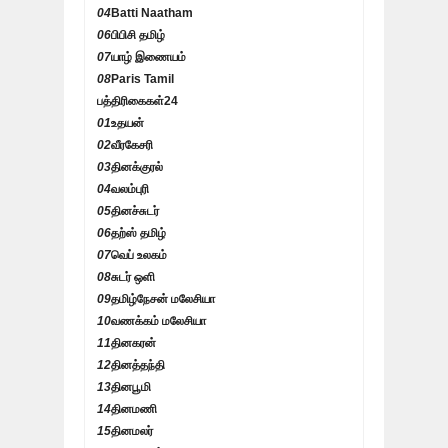
04
Batti Naatham
06
பிபிசி தமிழ்
07
யாழ் இணையம்
08
Paris Tamil
பத்திரிகைகள்
24
01
உதயன்
02
வீரகேசரி
03
தினக்குரல்
04
வலம்புரி
05
தினச்சுடர்
06
தற்ஸ் தமிழ்
07
வெப் உலகம்
08
சுடர் ஒளி
09
தமிழ்நேசன் மலேசியா
10
வணக்கம் மலேசியா
11
தினகரன்
12
தினத்தந்தி
13
தினபூமி
14
தினமணி
15
தினமலர்