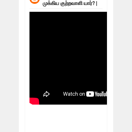
முக்கிய குற்றவாளி யார்? |
மக்கள் போராட்டம் ஜெனீவாவிலிருந்து ந
Mar
06,
2019
MORE INTERNATIONAL NGOS ARE F
Feb
26,
2019
நிர்க்கதி ஆக்கப்பட்டவர்களின் நீளும் க
Feb
24,
2019
உலக நாடுகளே கண்டு அஞ்சும் தமிழனி
Feb
22,
2019
நாடுகடந்த தமிழீழ அரசாங்கத்தின் பிரதி
Feb
22,
2019
நாடுகடந்த தமிழீழ அரசின் தேர்தலுக்கா
Apr
18,
2019