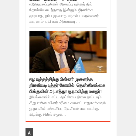
விடுதலைப்புலிகள் அமைப்பு யுத்தத் தில்
தோல்வியடைந்ததை இன்னும் ஜீரணிக்க
முடியாத, நம்ப முடியாத வர்கள் பலருள்ளனர்.
காரணம்- புலி கள் அவ்வளவு ...
ஈழ யுத்தத்திற்கு பின்னர் முளைத்த
நீராவியடி புத்தர் கோயில்! தென்னிலங்கை
பிக்குவின் அடாத்து! ஐ.நாவிற்கு மகஜர்!
இலங்கையில் சட்ட ஆட்சியை நிலை நாட்டவும்
சிறுபான்மையினர் உரிமை களைப் பாதுகாக்கவும்
ஐ.நா.வின் பங்களிப்பு அவசியம் என வடக்கு
கிழக்கு சிவில் சமூக...
A