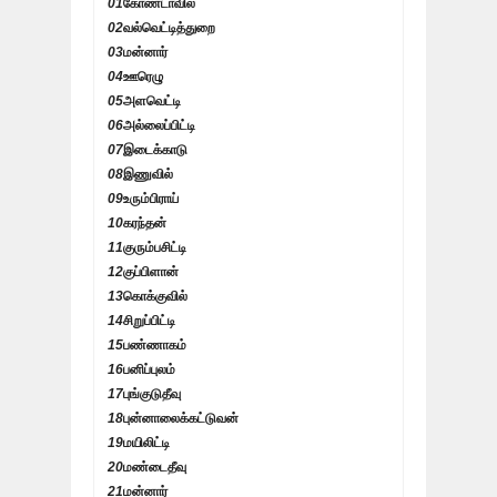
01
கோண்டாவில்
02
வல்வெட்டித்துறை
03
மன்னார்
04
ஊரெழு
05
அளவெட்டி
06
அல்லைப்பிட்டி
07
இடைக்காடு
08
இணுவில்
09
உரும்பிராய்
10
கரந்தன்
11
குரும்பசிட்டி
12
குப்பிளான்
13
கொக்குவில்
14
சிறுப்பிட்டி
15
பண்ணாகம்
16
பனிப்புலம்
17
புங்குடுதீவு
18
புன்னாலைக்கட்டுவன்
19
மயிலிட்டி
20
மண்டைதீவு
21
மன்னார்