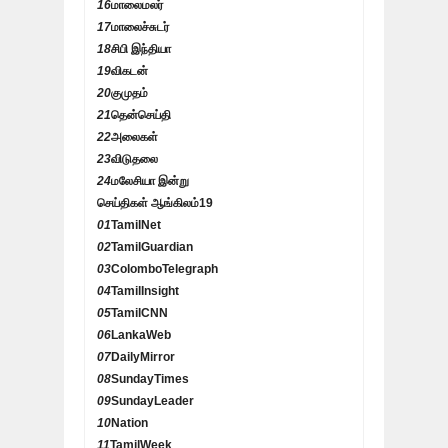
16
மாலைமலர்
17
மாலைச்சுடர்
18
சிபி இந்தியா
19
விகடன்
20
குமுதம்
21
தென்செய்தி
22
அலைகள்
23
விடுதலை
24
மலேசியா இன்று
செய்திகள் ஆங்கிலம்
19
01
TamilNet
02
TamilGuardian
03
ColomboTelegraph
04
TamilInsight
05
TamilCNN
06
LankaWeb
07
DailyMirror
08
SundayTimes
09
SundayLeader
10
Nation
11
TamilWeek