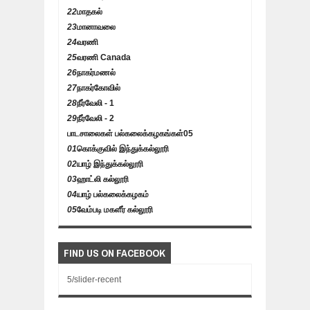
22
மாதகல்
23
மானாவலை
24
வரணி
25
வரணி Canada
26
நாகர்மணல்
27
நாகர்கோவில்
28
நீர்வேலி - 1
29
நீர்வேலி - 2
பாடசாலைகள் பல்கலைக்கழகங்கள்
05
01
கொக்குவில் இந்துக்கல்லூரி
02
யாழ் இந்துக்கல்லூரி
03
ஹாட்லி கல்லூரி
04
யாழ் பல்கலைக்கழகம்
05
வேம்படி மகளீர் கல்லூரி
FIND US ON FACEBOOK
5/slider-recent