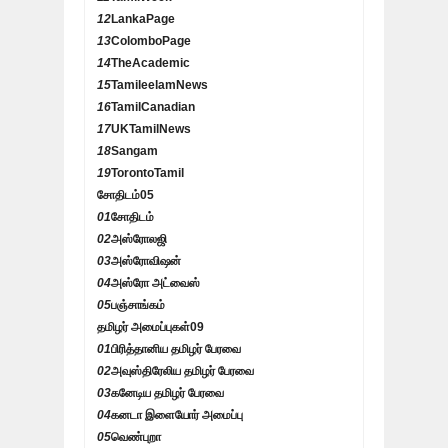
12
LankaPage
13
ColomboPage
14
TheAcademic
15
TamileelamNews
16
TamilCanadian
17
UKTamilNews
18
Sangam
19
TorontoTamil
சோதிடம்
05
01
சோதிடம்
02
அஸ்ரோலஜி
03
அஸ்ரோவிஷன்
04
அஸ்ரோ அட்வைஸ்
05
பஞ்சாங்கம்
தமிழர் அமைப்புகள்
09
01
பிரித்தானிய தமிழர் பேரவை
02
அவுஸ்திரேலிய தமிழர் பேரவை
03
கனேடிய தமிழர் பேரவை
04
கனடா இளையோர் அமைப்பு
05
வெண்புறா