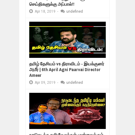
செய்திகளுக்கு அப்பால்!!
Apr
18,
2019
-
undefined
தமிழ் தேசியம் vs திராவிடம் - இயக்குனர்
அமீர் | 6th April Agni Paarvai Director
Ameer
Apr
09,
2019
-
undefined
நாடுகடந்த தமிழீழ மக்கள் முன்வைக்கும்