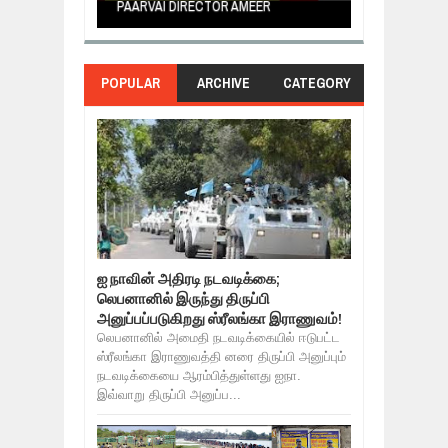
PAARVAI DIRECTOR AMEER
NERUKKU NER
POPULAR
ARCHIVE
CATEGORY
ஐ நாவின் அதிரடி நடவடிக்கை;
லெபனானில் இருந்து திருப்பி
அனுப்பப்படுகிறது ஸ்ரீலங்கா இராணுவம்!
லெபனானில் அமைதி நடவடிக்கையில் ஈடுபட்ட
ஸ்ரீலங்கா இராணுவத்தி னரை திருப்பி அனுப்பும்
நடவடிக்கையை ஆரம்பித்துள்ளது ஐநா.
இவ்வாறு திருப்பி அனுப்ப...