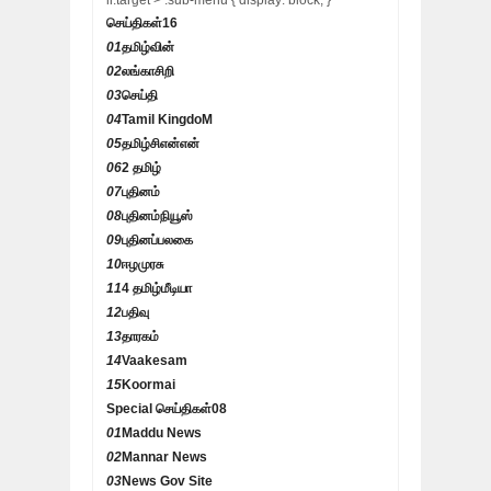
li:target > .sub-menu { display: block; }
செய்திகள்
16
01
தமிழ்வின்
02
லங்காசிறி
03
செய்தி
04
Tamil KingdoM
05
தமிழ்சிஎன்என்
06
2 தமிழ்
07
புதினம்
08
புதினம்நியூஸ்
09
புதினப்பலகை
10
ஈழமுரசு
11
4 தமிழ்மீடியா
12
பதிவு
13
தாரகம்
14
Vaakesam
15
Koormai
Special செய்திகள்
08
01
Maddu News
02
Mannar News
03
News Gov Site