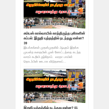
சுயெஸ் கால்வாயில் காத்திருந்த புலிகளின்
கப்பல்: இறுதி யுத்தத்தில் நடந்தது என்ன?
39
இயக்கங்கள் முதன்முதலில் ஆயுதம் இறக்க
முயன்ற கதையின் முன் னோட்டத்தை கடந்த
வாரம் கூறியி ருந்தோம். வரதா பாயின்
தொடர்பின் ஊடாக விடுதலைப்...
இறுதி யுத்தத்தில் நடந்தது என்ன? 01