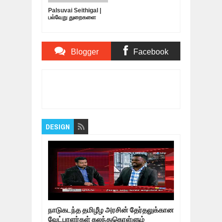
Palsuvai Seithigal |
பல்வேறு துறைகளை
பற்றிய சுவையான
செய்திகள் | 10-05-
2019
Blogger
Facebook
Comments
Comments
Item Reviewed:
பொள்ளாச்சி விவகாரம் : முக்கிய
குற்றவாளி யார்? |
Rating:
5
Reviewed By:
Bagalavan
DESIGN
நாடுகடந்த தமிழீழ அரசின் தேர்தலுக்கான
வேட்பாளர்கள் கலந்துகொள்ளும்