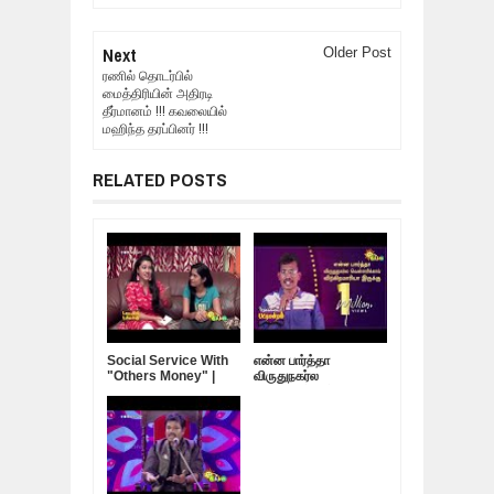
Next
Older Post
ரணில் தொடர்பில்
மைத்திரியின் அதிரடி
தீர்மானம் !!! கவலையில்
மஹிந்த தரப்பினர் !!!
RELATED POSTS
Social Service With
என்ன பார்த்தா
"Others Money" |
விருதுநகர்ல
Darling Dambakku
வெள்ளரிக்காய்
விற்கிறமாரியா இருக்கு |
Nagaichuvai
Pattimandram - 04