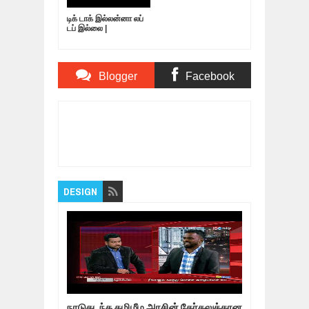
டிக் டாக் இல்லன்னா லப்
டப் இல்லை |
Nagaichuvai
Pattimandram
@Virudhunagar | 03
Blogger
Facebook
Comments
Comments
Item Reviewed:
சிறிசேனாவும் ராஜபக்ஷேவும்
ஒண்ணு!!! தமிழ் மக்களுக்கு எதுவும் நடக்கப்போவது
இல்லை!!! -தோழர் தியாகு
Rating:
5
Reviewed
By:
Bagalavan
DESIGN
நாடுகடந்த தமிழீழ அரசின் தேர்தலுக்கான