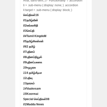
Arial, sans-serif; } /* Functionality */ .accordion
li > .sub-menu { display: none; } .accordion
li:target > .sub-menu { display: block; }
செய்திகள்
16
01
தமிழ்வின்
02
லங்காசிறி
03
செய்தி
04
Tamil KingdoM
05
தமிழ்சிஎன்என்
06
2 தமிழ்
07
புதினம்
08
புதினம்நியூஸ்
09
புதினப்பலகை
10
ஈழமுரசு
11
4 தமிழ்மீடியா
12
பதிவு
13
தாரகம்
14
Vaakesam
15
Koormai
Special செய்திகள்
08
01
Maddu News