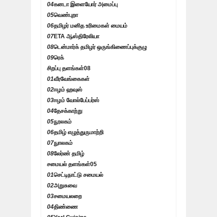
04
கனடா இளையோர் அமைப்பு
05
வெண்புறா
06
தமிழர் மனித உரிமைகள் மையம்
07
ETA ஆஸ்திரேலியா
08
டென்மார்க் தமிழர் ஒருங்கிணைப்புக்குழு
09
ரெக்
சிறப்பு தளங்கள்
08
01
வீரவேங்கைகள்
02
ஈழம் ஹவுஸ்
03
ஈழம் வோல்பேப்பர்ஸ்
04
தேசக்காற்று
05
நூலகம்
06
தமிழ் எழுத்துருமாற்றி
07
நுாலகம்
08
லேர்ண் தமிழ்
சமையல் தளங்கள்
05
01
செட்டிநாட்டு சமையல்
02
அறுசுவை
03
சமையலறை
04
திண்ணை