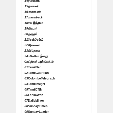
14
தினமணி
15
தினமலர்
16
மாலைமலர்
17
மாலைச்சுடர்
18
சிபி இந்தியா
19
விகடன்
20
குமுதம்
21
தென்செய்தி
22
அலைகள்
23
விடுதலை
24
மலேசியா இன்று
செய்திகள் ஆங்கிலம்
19
01
TamilNet
02
TamilGuardian
03
ColomboTelegraph
04
TamilInsight
05
TamilCNN
06
LankaWeb
07
DailyMirror
08
SundayTimes
09
SundayLeader