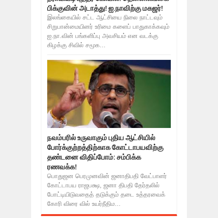
பிக்குவின் அடாத்து! ஐ.நாவிற்கு மகஜர்!
இலங்கையில் சட்ட ஆட்சியை நிலை நாட்டவும்
சிறுபான்மையினர் உரிமை களைப் பாதுகாக்கவும்
ஐ.நா.வின் பங்களிப்பு அவசியம் என வடக்கு
கிழக்கு சிவில் சமூக...
நவம்பரில் உருவாகும் புதிய ஆட்சியில்
போர்க்குற்றத்திற்காக கோட்டாபயவிற்கு
தண்டனை விதிப்போம்: சம்பிக்க
ரணவக்க!
பொதுஜன பெரமுனவின் ஜனாதிபதி வேட்பாளர்
கோட்டாபய ராஜபக்ஷ, ஜனா திபதி தேர்தலில்
போட்டியிடுவதைத் தடுக்கும் தடை உத்தரவைக்
கோரி விரை வில் உயர்நீதிம...