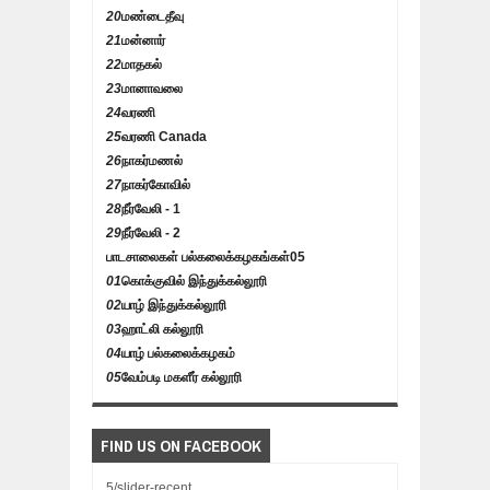
20
மண்டைதீவு
21
மன்னார்
22
மாதகல்
23
மானாவலை
24
வரணி
25
வரணி Canada
26
நாகர்மணல்
27
நாகர்கோவில்
28
நீர்வேலி - 1
29
நீர்வேலி - 2
பாடசாலைகள் பல்கலைக்கழகங்கள்
05
01
கொக்குவில் இந்துக்கல்லூரி
02
யாழ் இந்துக்கல்லூரி
03
ஹாட்லி கல்லூரி
04
யாழ் பல்கலைக்கழகம்
05
வேம்படி மகளீர் கல்லூரி
FIND US ON FACEBOOK
5/slider-recent