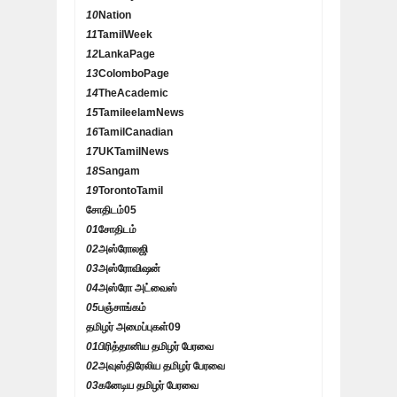
10
Nation
11
TamilWeek
12
LankaPage
13
ColomboPage
14
TheAcademic
15
TamileelamNews
16
TamilCanadian
17
UKTamilNews
18
Sangam
19
TorontoTamil
சோதிடம்
05
01
சோதிடம்
02
அஸ்ரோலஜி
03
அஸ்ரோவிஷன்
04
அஸ்ரோ அட்வைஸ்
05
பஞ்சாங்கம்
தமிழர் அமைப்புகள்
09
01
பிரித்தானிய தமிழர் பேரவை
02
அவுஸ்திரேலிய தமிழர் பேரவை
03
கனேடிய தமிழர் பேரவை