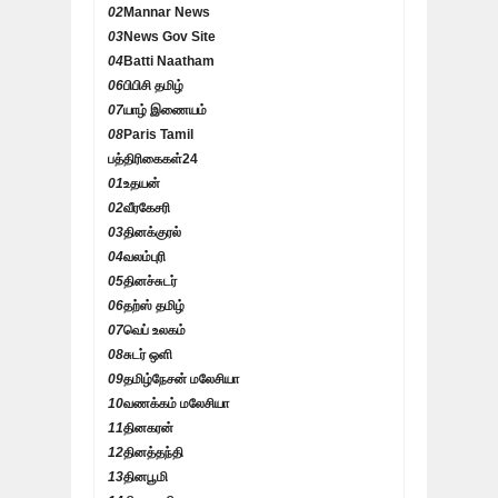
02
Mannar News
03
News Gov Site
04
Batti Naatham
06
பிபிசி தமிழ்
07
யாழ் இணையம்
08
Paris Tamil
பத்திரிகைகள்
24
01
உதயன்
02
வீரகேசரி
03
தினக்குரல்
04
வலம்புரி
05
தினச்சுடர்
06
தற்ஸ் தமிழ்
07
வெப் உலகம்
08
சுடர் ஒளி
09
தமிழ்நேசன் மலேசியா
10
வணக்கம் மலேசியா
11
தினகரன்
12
தினத்தந்தி
13
தினபூமி