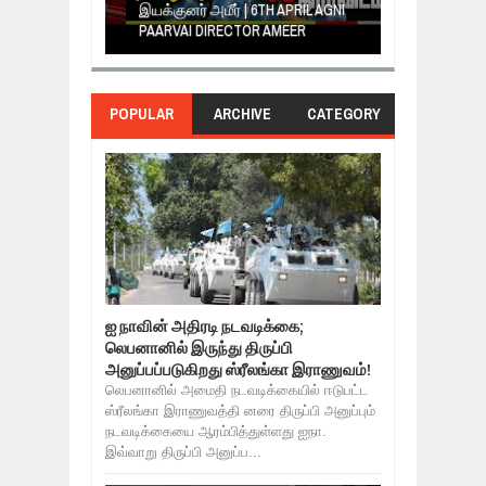
களுக்கு
இயக்குனர் அமீர் | 6TH APRIL AGNI
கருத்தென்னை
PAARVAI DIRECTOR AMEER
NERUKKU NER
POPULAR
ARCHIVE
CATEGORY
ஐ நாவின் அதிரடி நடவடிக்கை;
லெபனானில் இருந்து திருப்பி
அனுப்பப்படுகிறது ஸ்ரீலங்கா இராணுவம்!
லெபனானில் அமைதி நடவடிக்கையில் ஈடுபட்ட
ஸ்ரீலங்கா இராணுவத்தி னரை திருப்பி அனுப்பும்
நடவடிக்கையை ஆரம்பித்துள்ளது ஐநா.
இவ்வாறு திருப்பி அனுப்ப...