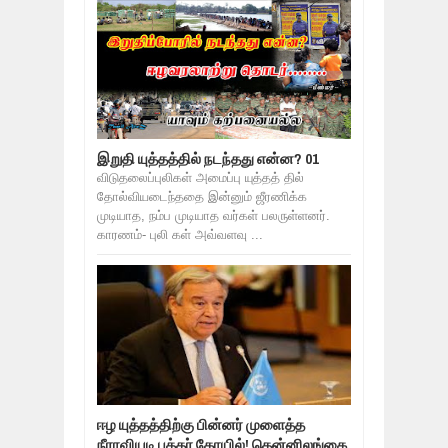
இறுதி யுத்தத்தில் நடந்தது என்ன? 01
விடுதலைப்புலிகள் அமைப்பு யுத்தத் தில்
தோல்வியடைந்ததை இன்னும் ஜீரணிக்க
முடியாத, நம்ப முடியாத வர்கள் பலருள்ளனர்.
காரணம்- புலி கள் அவ்வளவு ...
ஈழ யுத்தத்திற்கு பின்னர் முளைத்த
நீராவியடி புத்தர் கோயில்! தென்னிலங்கை