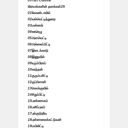
05
Yarl Cuisine
கிராமங்களின் தளங்கள்
29
01
கோண்டாவில்
02
வல்வெட்டித்துறை
03
மன்னார்
04
ஊரெழு
05
அளவெட்டி
06
அல்லைப்பிட்டி
07
இடைக்காடு
08
இணுவில்
09
உரும்பிராய்
10
கரந்தன்
11
குரும்பசிட்டி
12
குப்பிளான்
13
கொக்குவில்
14
சிறுப்பிட்டி
15
பண்ணாகம்
16
பனிப்புலம்
17
புங்குடுதீவு
18
புன்னாலைக்கட்டுவன்
19
மயிலிட்டி