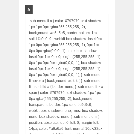
A
.sub-menu li a { color: #797979; text-shadow:
1px 1px 0px rgba(255,255,255, .2);
background: #e5e5e5; border-bottom: 1px
solid #c9c9c9; -webkit-box-shadow: inset 0px
1px 0px 0px rgba(255,255,255, .1), 0px 1px
0px 0px rgba(0,0,0, .1); -moz-box-shadow:
inset 0px 1px 0px 0px rgba(255,255,255, .1),
0px 1px 0px 0px rgba(0,0,0, .1); box-shadow:
inset 0px 1px 0px 0px rgba(255,255,255, .1),
0px 1px 0px 0px rgba(0,0,0, .1); } .sub-menu
li:hover a { background: #efefef; } .sub-menu
li:last-child a { border: none; } .sub-menu li > a
span { color: #797979; text-shadow: 1px 1px
0px rgba(255,255,255, .2); background:
transparent; border: 1px solid #c9c9c9; -
webkit-box-shadow: none; -moz-box-shadow:
none; box-shadow: none; } .sub-menu em {
position: absolute; top: 0; left: 0; margin-left:
14px; color: #a6a6a6; font: normal 10px/32px