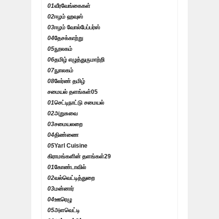
01
வீரவேங்கைகள்
02
ஈழம் ஹவுஸ்
03
ஈழம் வோல்பேப்பர்ஸ்
04
தேசக்காற்று
05
நூலகம்
06
தமிழ் எழுத்துருமாற்றி
07
நுாலகம்
08
லேர்ண் தமிழ்
சமையல் தளங்கள்
05
01
செட்டிநாட்டு சமையல்
02
அறுசுவை
03
சமையலறை
04
திண்ணை
05
Yarl Cuisine
கிராமங்களின் தளங்கள்
29
01
கோண்டாவில்
02
வல்வெட்டித்துறை
03
மன்னார்
04
ஊரெழு
05
அளவெட்டி