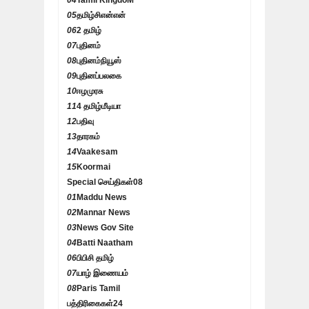
04
Tamil KingdoM
05
தமிழ்சிஎன்என்
06
2 தமிழ்
07
புதினம்
08
புதினம்நியூஸ்
09
புதினப்பலகை
10
ஈழமுரசு
11
4 தமிழ்மீடியா
12
பதிவு
13
தாரகம்
14
Vaakesam
15
Koormai
Special செய்திகள்
08
01
Maddu News
02
Mannar News
03
News Gov Site
04
Batti Naatham
06
பிபிசி தமிழ்
07
யாழ் இணையம்
08
Paris Tamil
பத்திரிகைகள்
24