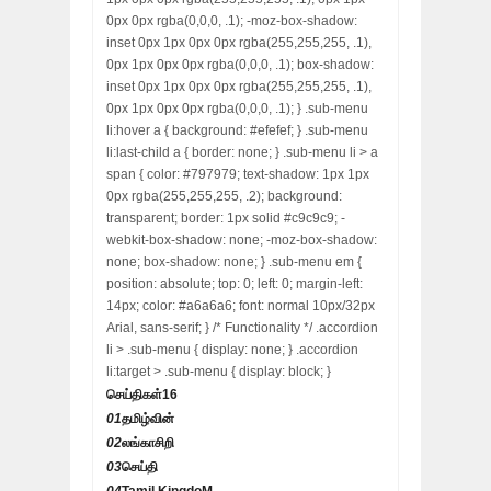
0px 0px rgba(0,0,0, .1); -moz-box-shadow:
inset 0px 1px 0px 0px rgba(255,255,255, .1),
0px 1px 0px 0px rgba(0,0,0, .1); box-shadow:
inset 0px 1px 0px 0px rgba(255,255,255, .1),
0px 1px 0px 0px rgba(0,0,0, .1); } .sub-menu
li:hover a { background: #efefef; } .sub-menu
li:last-child a { border: none; } .sub-menu li > a
span { color: #797979; text-shadow: 1px 1px
0px rgba(255,255,255, .2); background:
transparent; border: 1px solid #c9c9c9; -
webkit-box-shadow: none; -moz-box-shadow:
none; box-shadow: none; } .sub-menu em {
position: absolute; top: 0; left: 0; margin-left:
14px; color: #a6a6a6; font: normal 10px/32px
Arial, sans-serif; } /* Functionality */ .accordion
li > .sub-menu { display: none; } .accordion
li:target > .sub-menu { display: block; }
செய்திகள்
16
01
தமிழ்வின்
02
லங்காசிறி
03
செய்தி