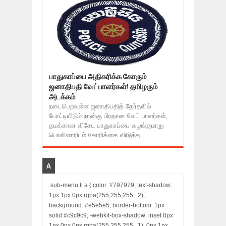
பாதுகாப்பை அதிகரிக்க கோரும்
ஜனாதிபதி வேட்பாளர்கள்! தமிழரும்
அடக்கம்
நடைபெறவுள்ள ஜனாதிபதித் தேர்தலில்
போட்டியிடும் நான்கு பிரதான வேட் பாளர்கள்,
தமக்கான விசேட பாதுகாப்பை வழங்குமாறு
பொலிஸாரிடம் கோரிக்கை விடுத்த...
A
.sub-menu li a { color: #797979; text-shadow:
1px 1px 0px rgba(255,255,255, .2);
background: #e5e5e5; border-bottom: 1px
solid #c9c9c9; -webkit-box-shadow: inset 0px
1px 0px 0px rgba(255,255,255, .1), 0px 1px