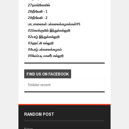
27
நாகர்கோவில்
28
நீர்வேலி - 1
29
நீர்வேலி - 2
பாடசாலைகள் பல்கலைக்கழகங்கள்
05
01
கொக்குவில் இந்துக்கல்லூரி
02
யாழ் இந்துக்கல்லூரி
03
ஹாட்லி கல்லூரி
04
யாழ் பல்கலைக்கழகம்
05
வேம்படி மகளீர் கல்லூரி
FIND US ON FACEBOOK
5/slider-recent
RANDOM POST