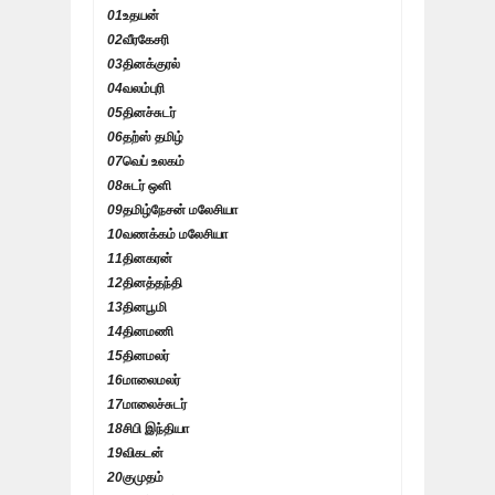
01
உதயன்
02
வீரகேசரி
03
தினக்குரல்
04
வலம்புரி
05
தினச்சுடர்
06
தற்ஸ் தமிழ்
07
வெப் உலகம்
08
சுடர் ஒளி
09
தமிழ்நேசன் மலேசியா
10
வணக்கம் மலேசியா
11
தினகரன்
12
தினத்தந்தி
13
தினபூமி
14
தினமணி
15
தினமலர்
16
மாலைமலர்
17
மாலைச்சுடர்
18
சிபி இந்தியா
19
விகடன்
20
குமுதம்