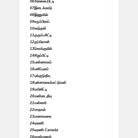
06
அல்லைப்பிட்டி
07
இடைக்காடு
08
இணுவில்
09
உரும்பிராய்
10
கரந்தன்
11
குரும்பசிட்டி
12
குப்பிளான்
13
கொக்குவில்
14
சிறுப்பிட்டி
15
பண்ணாகம்
16
பனிப்புலம்
17
புங்குடுதீவு
18
புன்னாலைக்கட்டுவன்
19
மயிலிட்டி
20
மண்டைதீவு
21
மன்னார்
22
மாதகல்
23
மானாவலை
24
வரணி
25
வரணி Canada
26
நாகர்மணல்