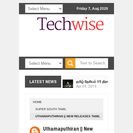
Friday 7, Aug 2026
<>
தமிழ் தேசியம் VS திராவிடம் - இயக்க
LATEST NEWS
Apr
09,
2019
நாடுகடந்த தமிழீழ மக்கள் முன்வைக்
Apr
03,
2019
HOME
உறவுப்பாலம் (பாகம் 24) வீரம் செறிந்த மா
SUPER SOUTH TAMIL
Mar
10,
2019
UTHAMAPUTHIRAN || NEW RELEASES TAMIL
ஸ்ரீலங்கா ராணுவத்திடம் கையளிக்கப்ப
MOVIE || DHANUSH , GENELIA D'SOUZA ,
Mar
07,
2019
Uthamaputhiran || New
VIVEK || FULL HD