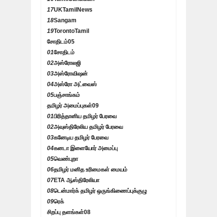
17
UKTamilNews
18
Sangam
19
TorontoTamil
சோதிடம்
05
01
சோதிடம்
02
அஸ்ரோலஜி
03
அஸ்ரோவிஷன்
04
அஸ்ரோ அட்வைஸ்
05
பஞ்சாங்கம்
தமிழர் அமைப்புகள்
09
01
பிரித்தானிய தமிழர் பேரவை
02
அவுஸ்திரேலிய தமிழர் பேரவை
03
கனேடிய தமிழர் பேரவை
04
கனடா இளையோர் அமைப்பு
05
வெண்புறா
06
தமிழர் மனித உரிமைகள் மையம்
07
ETA ஆஸ்திரேலியா
08
டென்மார்க் தமிழர் ஒருங்கிணைப்புக்குழு
09
ரெக்
சிறப்பு தளங்கள்
08