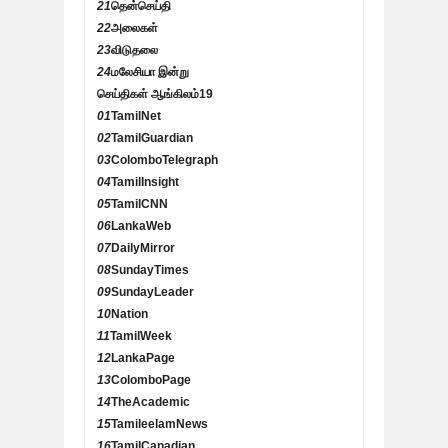
21
தென்செய்தி
22
அலைகள்
23
விடுதலை
24
மலேசியா இன்று
செய்திகள் ஆங்கிலம்
19
01
TamilNet
02
TamilGuardian
03
ColomboTelegraph
04
TamilInsight
05
TamilCNN
06
LankaWeb
07
DailyMirror
08
SundayTimes
09
SundayLeader
10
Nation
11
TamilWeek
12
LankaPage
13
ColomboPage
14
TheAcademic
15
TamileelamNews
16
TamilCanadian