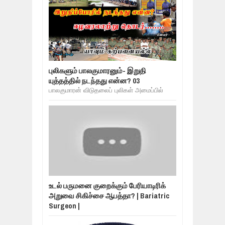
புலிகளும் பாலகுமாரனும்- இறுதி
யுத்தத்தில் நடந்தது என்ன? 03
பாலகுமாரன் விடுதலைப் புலிகள் அமைப்பில்
உடல் பருமனை குறைக்கும் பேரியாடிரிக்
அறுவை சிகிச்சை ஆபத்தா? | Bariatric
Surgeon |