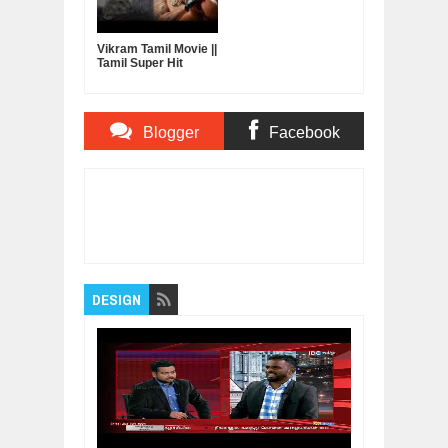
Vikram Tamil Movie ||
Tamil Super Hit
Movie || Online Tamil
Movie
Blogger
Facebook
Comments
Comments
Item Reviewed:
Uthamaputhiran || New
Releases Tamil Movie || Dhanush , Genelia
D'Souza , Vivek || Full HD
Rating:
5
Reviewed
By:
Bagalavan
DESIGN