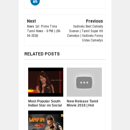
Next
Previous
News 1st: Prime Time
Vadivelu Best Comedy
Tamil News - 8 PM | (08-
Scenes | Tamil Super Hit
04-2019)
Comedys | Vadivelu Funny
Video Comedys
RELATED POSTS
Most Popular South
New Release Tamil
Indian Star on Social
Movie 2018 | Hot
Media - Trisha
Tamil film | Latest
Krishnan
Tamil Cinema