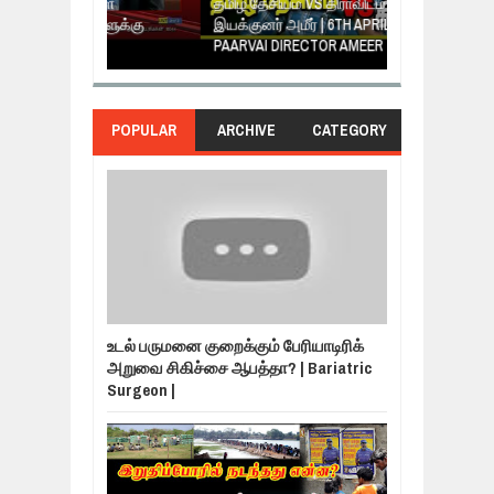
கள்
தமிழ் தேசியம் VS திராவிடம் -
நாடுகடந்த தமி
களுக்கு
இயக்குனர் அமீர் | 6TH APRIL AGNI
கருத்தென்னை
PAARVAI DIRECTOR AMEER
NERUKKU NER
POPULAR
ARCHIVE
CATEGORY
உடல் பருமனை குறைக்கும் பேரியாடிரிக்
அறுவை சிகிச்சை ஆபத்தா? | Bariatric
Surgeon |