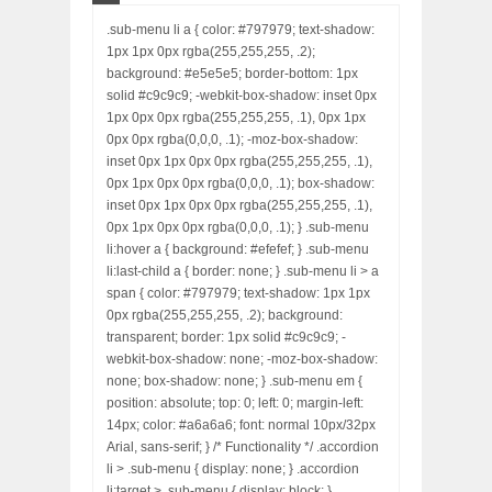
.sub-menu li a { color: #797979; text-shadow:
1px 1px 0px rgba(255,255,255, .2);
background: #e5e5e5; border-bottom: 1px
solid #c9c9c9; -webkit-box-shadow: inset 0px
1px 0px 0px rgba(255,255,255, .1), 0px 1px
0px 0px rgba(0,0,0, .1); -moz-box-shadow:
inset 0px 1px 0px 0px rgba(255,255,255, .1),
0px 1px 0px 0px rgba(0,0,0, .1); box-shadow:
inset 0px 1px 0px 0px rgba(255,255,255, .1),
0px 1px 0px 0px rgba(0,0,0, .1); } .sub-menu
li:hover a { background: #efefef; } .sub-menu
li:last-child a { border: none; } .sub-menu li > a
span { color: #797979; text-shadow: 1px 1px
0px rgba(255,255,255, .2); background:
transparent; border: 1px solid #c9c9c9; -
webkit-box-shadow: none; -moz-box-shadow:
none; box-shadow: none; } .sub-menu em {
position: absolute; top: 0; left: 0; margin-left:
14px; color: #a6a6a6; font: normal 10px/32px
Arial, sans-serif; } /* Functionality */ .accordion
li > .sub-menu { display: none; } .accordion
li:target > .sub-menu { display: block; }