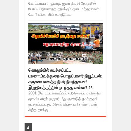
கோட்டாபய ராஜபக்ஷ, ஜனா திபதி தேர்தலில்
போட்டியிடுவதைத் தடுக்கும் தடை உத்தரவைக்
கோரி விரை வில் உயர்நீதிம...
கொழும்பில் கடத்தப்பட்ட
புலனாய்வுத்துறை பொறுப்பாளர் நியூட்டன்:
கருணா வைத்த திடீர் நிபந்தனை!
இறுதியுத்தத்தில் நடந்தது என்ன? 23
2001 இல் மட்டக்களப்பில் விடுதலைப் புலிகளின்
முக்கியஸ்தர் ஒருவர் மீது குண்டுத் தாக்குதல்
நடத்தப்பட்டது, அதன் பின்னணி என்ன, யார்
அந்த தாக்கு...
A