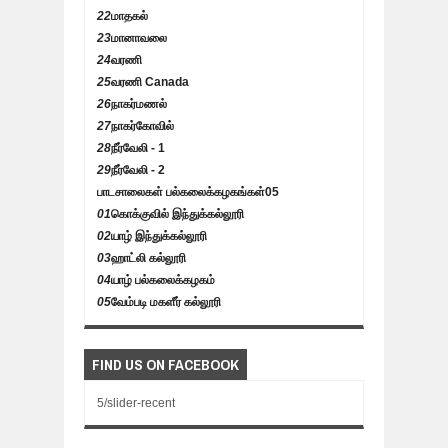
22
மாதகல்
23
மானாவலை
24
வரணி
25
வரணி Canada
26
நாகர்மணல்
27
நாகர்கோவில்
28
நீர்வேலி - 1
29
நீர்வேலி - 2
பாடசாலைகள் பல்கலைக்கழகங்கள்
05
01
கொக்குவில் இந்துக்கல்லூரி
02
யாழ் இந்துக்கல்லூரி
03
ஹாட்லி கல்லூரி
04
யாழ் பல்கலைக்கழகம்
05
வேம்படி மகளீர் கல்லூரி
FIND US ON FACEBOOK
5/slider-recent