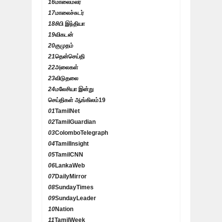
16
மாலைமலர்
17
மாலைச்சுடர்
18
சிபி இந்தியா
19
விகடன்
20
குமுதம்
21
தென்செய்தி
22
அலைகள்
23
விடுதலை
24
மலேசியா இன்று
செய்திகள் ஆங்கிலம்
19
01
TamilNet
02
TamilGuardian
03
ColomboTelegraph
04
TamilInsight
05
TamilCNN
06
LankaWeb
07
DailyMirror
08
SundayTimes
09
SundayLeader
10
Nation
11
TamilWeek