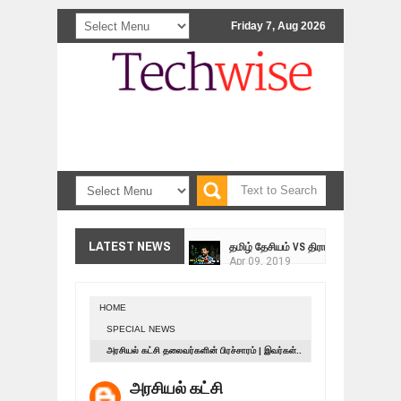
Friday 7, Aug 2026
<>
தமிழ் தேசியம் VS திராவிடம் - இயக்க
LATEST NEWS
Apr
09,
2019
நாடுகடந்த தமிழீழ மக்கள் முன்வைக்
Apr
03,
2019
HOME
உறவுப்பாலம் (பாகம் 24) வீரம் செறிந்த மா
SPECIAL NEWS
Mar
10,
2019
அரசியல் கட்சி தலைவர்களின் பிரச்சாரம் | இவர்கள்..
ஸ்ரீலங்கா ராணுவத்திடம் கையளிக்கப்ப
இன்று.. இங்கே..
Mar
07,
2019
அரசியல் கட்சி