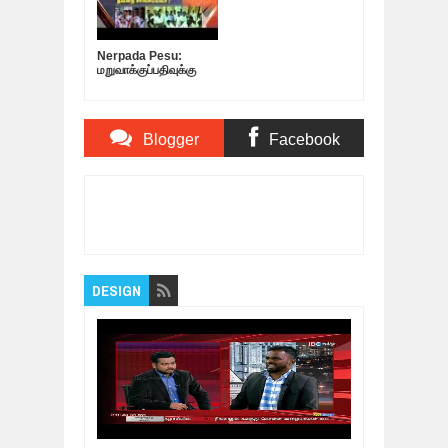
Nerpada Pesu:
மறுவாக்குப்பதிவுக்கு
முயற்சி…
ஆளுங்கட்சிக்கு
உதவவா? தவறை
சரிசெய்யவா?
Blogger
Facebook
Comments
Comments
Item Reviewed:
அரசியல் கட்சி தலைவர்களின்
பிரச்சாரம் | இவர்கள்.. இன்று.. இங்கே..
Rating:
5
Reviewed By:
Bagalavan
DESIGN