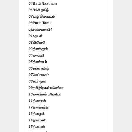
04
Batti Naatham
06
பிபிசி தமிழ்
07
யாழ் இணையம்
08
Paris Tamil
பத்திரிகைகள்
24
01
உதயன்
02
வீரகேசரி
03
தினக்குரல்
04
வலம்புரி
05
தினச்சுடர்
06
தற்ஸ் தமிழ்
07
வெப் உலகம்
08
சுடர் ஒளி
09
தமிழ்நேசன் மலேசியா
10
வணக்கம் மலேசியா
11
தினகரன்
12
தினத்தந்தி
13
தினபூமி
14
தினமணி
15
தினமலர்