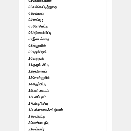
01
கோண்டாவில்
02
வல்வெட்டித்துறை
03
மன்னார்
04
ஊரெழு
05
அளவெட்டி
06
அல்லைப்பிட்டி
07
இடைக்காடு
08
இணுவில்
09
உரும்பிராய்
10
கரந்தன்
11
குரும்பசிட்டி
12
குப்பிளான்
13
கொக்குவில்
14
சிறுப்பிட்டி
15
பண்ணாகம்
16
பனிப்புலம்
17
புங்குடுதீவு
18
புன்னாலைக்கட்டுவன்
19
மயிலிட்டி
20
மண்டைதீவு
21
மன்னார்