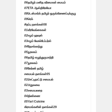
06
தமிழர் மனித உரிமைகள் மையம்
07
ETA ஆஸ்திரேலியா
08
டென்மார்க் தமிழர் ஒருங்கிணைப்புக்குழு
09
ரெக்
சிறப்பு தளங்கள்
08
01
வீரவேங்கைகள்
02
ஈழம் ஹவுஸ்
03
ஈழம் வோல்பேப்பர்ஸ்
04
தேசக்காற்று
05
நூலகம்
06
தமிழ் எழுத்துருமாற்றி
07
நுாலகம்
08
லேர்ண் தமிழ்
சமையல் தளங்கள்
05
01
செட்டிநாட்டு சமையல்
02
அறுசுவை
03
சமையலறை
04
திண்ணை
05
Yarl Cuisine
கிராமங்களின் தளங்கள்
29