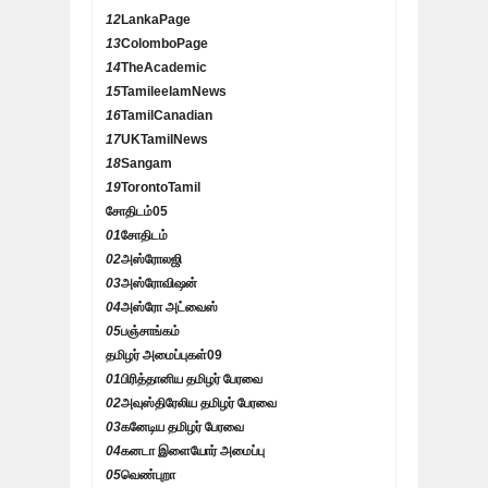
12
LankaPage
13
ColomboPage
14
TheAcademic
15
TamileelamNews
16
TamilCanadian
17
UKTamilNews
18
Sangam
19
TorontoTamil
சோதிடம்
05
01
சோதிடம்
02
அஸ்ரோலஜி
03
அஸ்ரோவிஷன்
04
அஸ்ரோ அட்வைஸ்
05
பஞ்சாங்கம்
தமிழர் அமைப்புகள்
09
01
பிரித்தானிய தமிழர் பேரவை
02
அவுஸ்திரேலிய தமிழர் பேரவை
03
கனேடிய தமிழர் பேரவை
04
கனடா இளையோர் அமைப்பு
05
வெண்புறா