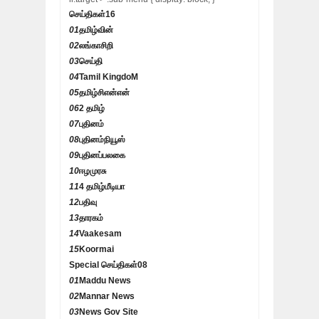
செய்திகள்
16
01
தமிழ்வின்
02
லங்காசிறி
03
செய்தி
04
Tamil KingdoM
05
தமிழ்சிஎன்என்
06
2 தமிழ்
07
புதினம்
08
புதினம்நியூஸ்
09
புதினப்பலகை
10
ஈழமுரசு
11
4 தமிழ்மீடியா
12
பதிவு
13
தாரகம்
14
Vaakesam
15
Koormai
Special செய்திகள்
08
01
Maddu News
02
Mannar News
03
News Gov Site