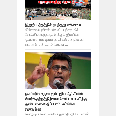
இறுதி யுத்தத்தில் நடந்தது என்ன? 01
விடுதலைப்புலிகள் அமைப்பு யுத்தத் தில்
தோல்வியடைந்ததை இன்னும் ஜீரணிக்க
முடியாத, நம்ப முடியாத வர்கள் பலருள்ளனர்.
காரணம்- புலி கள் அவ்வளவு ...
நவம்பரில் உருவாகும் புதிய ஆட்சியில்
போர்க்குற்றத்திற்காக கோட்டாபயவிற்கு
தண்டனை விதிப்போம்: சம்பிக்க
ரணவக்க!
பொதுஜன பெரமுனவின் ஜனாதிபதி வேட்பாளர்