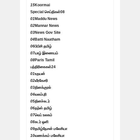
15
Koormai
Special செய்திகள்
08
01
Maddu News
02
Mannar News
03
News Gov Site
04
Batti Naatham
06
பிபிசி தமிழ்
07
யாழ் இணையம்
08
Paris Tamil
பத்திரிகைகள்
24
01
உதயன்
02
வீரகேசரி
03
தினக்குரல்
04
வலம்புரி
05
தினச்சுடர்
06
தற்ஸ் தமிழ்
07
வெப் உலகம்
08
சுடர் ஒளி
09
தமிழ்நேசன் மலேசியா
10
வணக்கம் மலேசியா