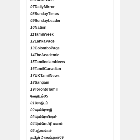
06
LankaWeb
07
DailyMirror
08
SundayTimes
09
SundayLeader
10
Nation
11
TamilWeek
12
LankaPage
13
ColomboPage
14
TheAcademic
15
TamileelamNews
16
TamilCanadian
17
UKTamilNews
18
Sangam
19
TorontoTamil
சோதிடம்
05
01
சோதிடம்
02
அஸ்ரோலஜி
03
அஸ்ரோவிஷன்
04
அஸ்ரோ அட்வைஸ்
05
பஞ்சாங்கம்
தமிழர் அமைப்புகள்
09