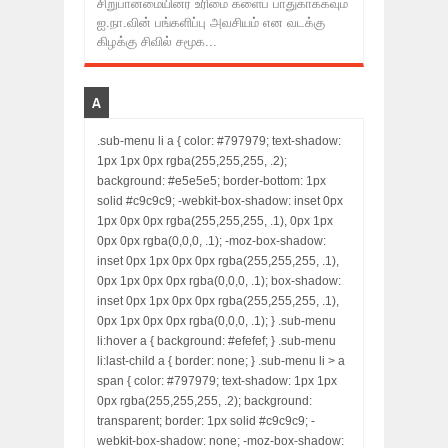
சிறுபான்மையினர் உரிமை களைப் பாதுகாக்கவும்
ஐ.நா.வின் பங்களிப்பு அவசியம் என வடக்கு
கிழக்கு சிவில் சமூக...
A
.sub-menu li a { color: #797979; text-shadow:
1px 1px 0px rgba(255,255,255, .2);
background: #e5e5e5; border-bottom: 1px
solid #c9c9c9; -webkit-box-shadow: inset 0px
1px 0px 0px rgba(255,255,255, .1), 0px 1px
0px 0px rgba(0,0,0, .1); -moz-box-shadow:
inset 0px 1px 0px 0px rgba(255,255,255, .1),
0px 1px 0px 0px rgba(0,0,0, .1); box-shadow:
inset 0px 1px 0px 0px rgba(255,255,255, .1),
0px 1px 0px 0px rgba(0,0,0, .1); } .sub-menu
li:hover a { background: #efefef; } .sub-menu
li:last-child a { border: none; } .sub-menu li > a
span { color: #797979; text-shadow: 1px 1px
0px rgba(255,255,255, .2); background:
transparent; border: 1px solid #c9c9c9; -
webkit-box-shadow: none; -moz-box-shadow: