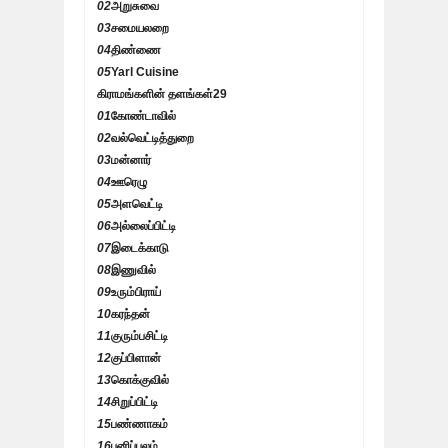
02
அறுசுவை
03
சமையலறை
04
திண்ணை
05
Yarl Cuisine
கிராமங்களின் தளங்கள்
29
01
கோண்டாவில்
02
வல்வெட்டித்துறை
03
மன்னார்
04
ஊரெழு
05
அளவெட்டி
06
அல்லைப்பிட்டி
07
இடைக்காடு
08
இணுவில்
09
உரும்பிராய்
10
கரந்தன்
11
குரும்பசிட்டி
12
குப்பிளான்
13
கொக்குவில்
14
சிறுப்பிட்டி
15
பண்ணாகம்
16
பனிப்புலம்