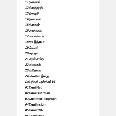
11
தினகரன்
12
தினத்தந்தி
13
தினபூமி
14
தினமணி
15
தினமலர்
16
மாலைமலர்
17
மாலைச்சுடர்
18
சிபி இந்தியா
19
விகடன்
20
குமுதம்
21
தென்செய்தி
22
அலைகள்
23
விடுதலை
24
மலேசியா இன்று
செய்திகள் ஆங்கிலம்
19
01
TamilNet
02
TamilGuardian
03
ColomboTelegraph
04
TamilInsight
05
TamilCNN