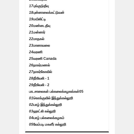
17
புங்குடுதீவு
18
புன்னாலைக்கட்டுவன்
19
மயிலிட்டி
20
மண்டைதீவு
21
மன்னார்
22
மாதகல்
23
மானாவலை
24
வரணி
25
வரணி Canada
26
நாகர்மணல்
27
நாகர்கோவில்
28
நீர்வேலி - 1
29
நீர்வேலி - 2
பாடசாலைகள் பல்கலைக்கழகங்கள்
05
01
கொக்குவில் இந்துக்கல்லூரி
02
யாழ் இந்துக்கல்லூரி
03
ஹாட்லி கல்லூரி
04
யாழ் பல்கலைக்கழகம்
05
வேம்படி மகளீர் கல்லூரி