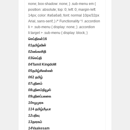
none; box-shadow: none; } .sub-menu em {
position: absolute; top: 0; left: 0; margin-left:
14px; color: #a6a6a6; font: normal 10px/32px
Arial, sans-serif; } /* Functionality */ .accordion
li > .sub-menu { display: none; } .accordion
li:target > .sub-menu { display: block; }
செய்திகள்
16
01
தமிழ்வின்
02
லங்காசிறி
03
செய்தி
04
Tamil KingdoM
05
தமிழ்சிஎன்என்
06
2 தமிழ்
07
புதினம்
08
புதினம்நியூஸ்
09
புதினப்பலகை
10
ஈழமுரசு
11
4 தமிழ்மீடியா
12
பதிவு
13
தாரகம்
14
Vaakesam