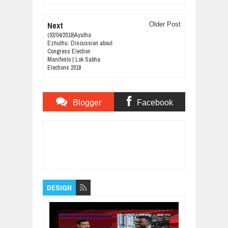
Next
Older Post
(02/04/2019)Ayutha
Ezhuthu: Discussion about
Congress Election
Manifesto | Lok Sabha
Elections 2019
Blogger
Facebook
Comments
Comments
Item Reviewed:
(03/04/2019) Sabash
Sariyana Potti | Paramakudi Bypoll - Sampath
Kumar vs Sathan Prabhakar
Rating:
5
Reviewed By:
Bagalavan
DESIGN