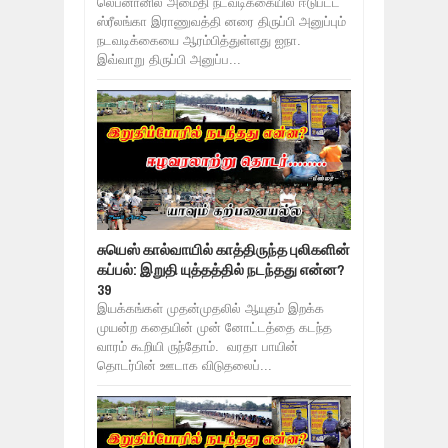
லெபனானில் அமைதி நடவடிக்கையில் ஈடுபட்ட
ஸ்ரீலங்கா இராணுவத்தி னரை திருப்பி அனுப்பும்
நடவடிக்கையை ஆரம்பித்துள்ளது ஐநா.
இவ்வாறு திருப்பி அனுப்ப...
சுயெஸ் கால்வாயில் காத்திருந்த புலிகளின்
கப்பல்: இறுதி யுத்தத்தில் நடந்தது என்ன?
39
இயக்கங்கள் முதன்முதலில் ஆயுதம் இறக்க
முயன்ற கதையின் முன் னோட்டத்தை கடந்த
வாரம் கூறியி ருந்தோம். வரதா பாயின்
தொடர்பின் ஊடாக விடுதலைப்...