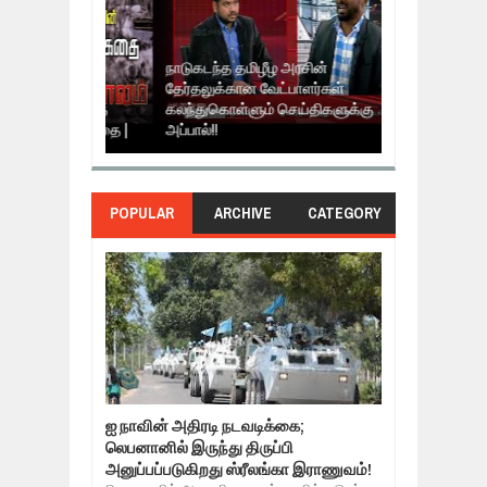
நாடுகடந்த தமிழீழ அரசின்
தேர்தலுக்கான வேட்பாளர்கள்
தமிழ் தேசியம் 
ரம் செறிந்த
கலந்துகொள்ளும் செய்திகளுக்கு
இயக்குனர் அமீர
்ணீர்க் கதை |
அப்பால்!!
PAARVAI DIRE
POPULAR
ARCHIVE
CATEGORY
ஐ நாவின் அதிரடி நடவடிக்கை;
லெபனானில் இருந்து திருப்பி
அனுப்பப்படுகிறது ஸ்ரீலங்கா இராணுவம்!