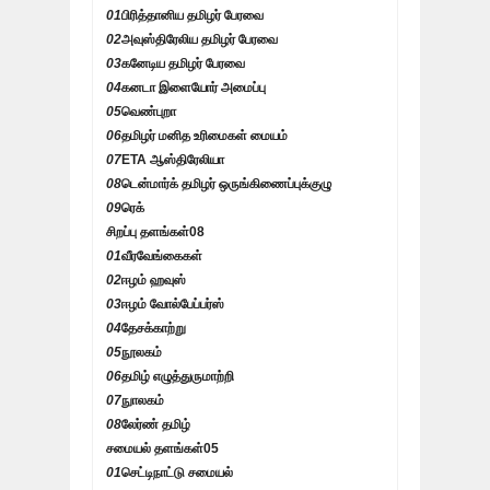
01
பிரித்தானிய தமிழர் பேரவை
02
அவுஸ்திரேலிய தமிழர் பேரவை
03
கனேடிய தமிழர் பேரவை
04
கனடா இளையோர் அமைப்பு
05
வெண்புறா
06
தமிழர் மனித உரிமைகள் மையம்
07
ETA ஆஸ்திரேலியா
08
டென்மார்க் தமிழர் ஒருங்கிணைப்புக்குழு
09
ரெக்
சிறப்பு தளங்கள்
08
01
வீரவேங்கைகள்
02
ஈழம் ஹவுஸ்
03
ஈழம் வோல்பேப்பர்ஸ்
04
தேசக்காற்று
05
நூலகம்
06
தமிழ் எழுத்துருமாற்றி
07
நுாலகம்
08
லேர்ண் தமிழ்
சமையல் தளங்கள்
05
01
செட்டிநாட்டு சமையல்