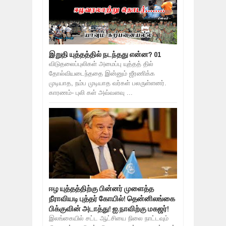
இறுதி யுத்தத்தில் நடந்தது என்ன? 01
விடுதலைப்புலிகள் அமைப்பு யுத்தத் தில்
தோல்வியடைந்ததை இன்னும் ஜீரணிக்க
முடியாத, நம்ப முடியாத வர்கள் பலருள்ளனர்.
காரணம்- புலி கள் அவ்வளவு ...
ஈழ யுத்தத்திற்கு பின்னர் முளைத்த
நீராவியடி புத்தர் கோயில்! தென்னிலங்கை
பிக்குவின் அடாத்து! ஐ.நாவிற்கு மகஜர்!
இலங்கையில் சட்ட ஆட்சியை நிலை நாட்டவும்