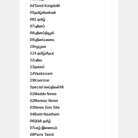
04
Tamil KingdoM
05
தமிழ்சிஎன்என்
06
2 தமிழ்
07
புதினம்
08
புதினம்நியூஸ்
09
புதினப்பலகை
10
ஈழமுரசு
11
4 தமிழ்மீடியா
12
பதிவு
13
தாரகம்
14
Vaakesam
15
Koormai
Special செய்திகள்
08
01
Maddu News
02
Mannar News
03
News Gov Site
04
Batti Naatham
06
பிபிசி தமிழ்
07
யாழ் இணையம்
08
Paris Tamil