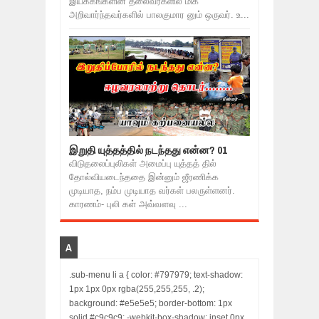
இயக்கங்களின் தலைவர்களில் மிக
அறிவார்ந்தவர்களில் பாலகுமார னும் ஒருவர். உ...
இறுதி யுத்தத்தில் நடந்தது என்ன? 01
விடுதலைப்புலிகள் அமைப்பு யுத்தத் தில்
தோல்வியடைந்ததை இன்னும் ஜீரணிக்க
முடியாத, நம்ப முடியாத வர்கள் பலருள்ளனர்.
காரணம்- புலி கள் அவ்வளவு ...
A
.sub-menu li a { color: #797979; text-shadow:
1px 1px 0px rgba(255,255,255, .2);
background: #e5e5e5; border-bottom: 1px
solid #c9c9c9; -webkit-box-shadow: inset 0px