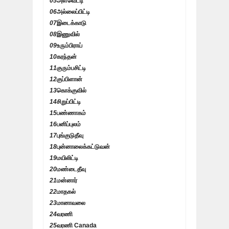
05
அளவெட்டி
06
அல்லைப்பிட்டி
07
இடைக்காடு
08
இணுவில்
09
உரும்பிராய்
10
கரந்தன்
11
குரும்பசிட்டி
12
குப்பிளான்
13
கொக்குவில்
14
சிறுப்பிட்டி
15
பண்ணாகம்
16
பனிப்புலம்
17
புங்குடுதீவு
18
புன்னாலைக்கட்டுவன்
19
மயிலிட்டி
20
மண்டைதீவு
21
மன்னார்
22
மாதகல்
23
மானாவலை
24
வரணி
25
வரணி Canada