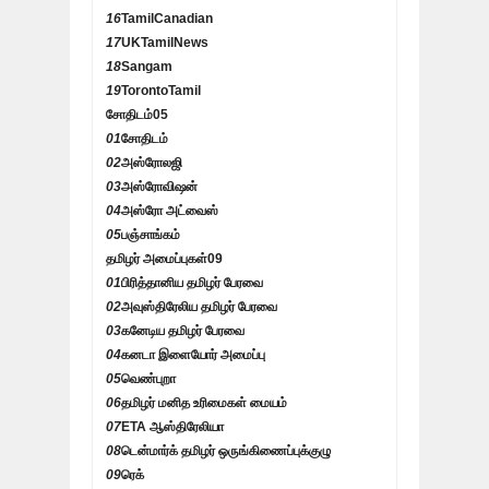
16
TamilCanadian
17
UKTamilNews
18
Sangam
19
TorontoTamil
சோதிடம்
05
01
சோதிடம்
02
அஸ்ரோலஜி
03
அஸ்ரோவிஷன்
04
அஸ்ரோ அட்வைஸ்
05
பஞ்சாங்கம்
தமிழர் அமைப்புகள்
09
01
பிரித்தானிய தமிழர் பேரவை
02
அவுஸ்திரேலிய தமிழர் பேரவை
03
கனேடிய தமிழர் பேரவை
04
கனடா இளையோர் அமைப்பு
05
வெண்புறா
06
தமிழர் மனித உரிமைகள் மையம்
07
ETA ஆஸ்திரேலியா
08
டென்மார்க் தமிழர் ஒருங்கிணைப்புக்குழு
09
ரெக்