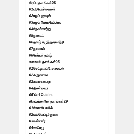
சிறப்பு தளங்கள்
08
01
வீரவேங்கைகள்
02
ஈழம் ஹவுஸ்
03
ஈழம் வோல்பேப்பர்ஸ்
04
தேசக்காற்று
05
நூலகம்
06
தமிழ் எழுத்துருமாற்றி
07
நுாலகம்
08
லேர்ண் தமிழ்
சமையல் தளங்கள்
05
01
செட்டிநாட்டு சமையல்
02
அறுசுவை
03
சமையலறை
04
திண்ணை
05
Yarl Cuisine
கிராமங்களின் தளங்கள்
29
01
கோண்டாவில்
02
வல்வெட்டித்துறை
03
மன்னார்
04
ஊரெழு