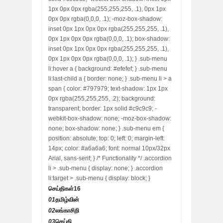
1px 0px 0px rgba(255,255,255, .1), 0px 1px
0px 0px rgba(0,0,0, .1); -moz-box-shadow:
inset 0px 1px 0px 0px rgba(255,255,255, .1),
0px 1px 0px 0px rgba(0,0,0, .1); box-shadow:
inset 0px 1px 0px 0px rgba(255,255,255, .1),
0px 1px 0px 0px rgba(0,0,0, .1); } .sub-menu
li:hover a { background: #efefef; } .sub-menu
li:last-child a { border: none; } .sub-menu li > a
span { color: #797979; text-shadow: 1px 1px
0px rgba(255,255,255, .2); background:
transparent; border: 1px solid #c9c9c9; -
webkit-box-shadow: none; -moz-box-shadow:
none; box-shadow: none; } .sub-menu em {
position: absolute; top: 0; left: 0; margin-left:
14px; color: #a6a6a6; font: normal 10px/32px
Arial, sans-serif; } /* Functionality */ .accordion
li > .sub-menu { display: none; } .accordion
li:target > .sub-menu { display: block; }
செய்திகள்
16
01
தமிழ்வின்
02
லங்காசிறி
03
செய்தி