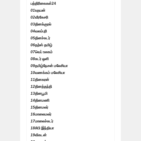
பத்திரிகைகள்
24
01
உதயன்
02
வீரகேசரி
03
தினக்குரல்
04
வலம்புரி
05
தினச்சுடர்
06
தற்ஸ் தமிழ்
07
வெப் உலகம்
08
சுடர் ஒளி
09
தமிழ்நேசன் மலேசியா
10
வணக்கம் மலேசியா
11
தினகரன்
12
தினத்தந்தி
13
தினபூமி
14
தினமணி
15
தினமலர்
16
மாலைமலர்
17
மாலைச்சுடர்
18
சிபி இந்தியா
19
விகடன்