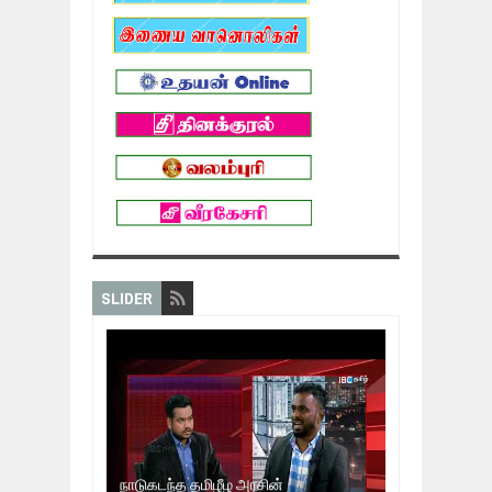
SLIDER
நாடுகடந்த தமிழீழ அரசின்