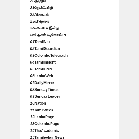
20
குமுதம்
21
தென்செய்தி
22
அலைகள்
23
விடுதலை
24
மலேசியா இன்று
செய்திகள் ஆங்கிலம்
19
01
TamilNet
02
TamilGuardian
03
ColomboTelegraph
04
TamilInsight
05
TamilCNN
06
LankaWeb
07
DailyMirror
08
SundayTimes
09
SundayLeader
10
Nation
11
TamilWeek
12
LankaPage
13
ColomboPage
14
TheAcademic
15
TamileelamNews