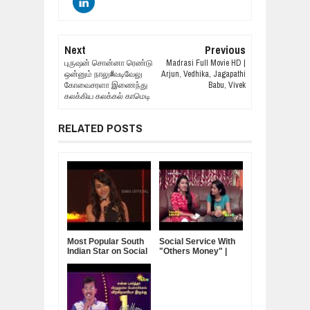
Next
Previous
புருஷன் சொன்னா ரெண்டு
Madrasi Full Movie HD |
ஒன்னும் நாலு#வடிவேலு
Arjun, Vedhika, Jagapathi
கோவைசரளா இணைந்து
Babu, Vivek
கலக்கிய கலக்கல் காமெடி
RELATED POSTS
Most Popular South
Social Service With
Indian Star on Social
"Others Money" |
Media - Trisha
Darling Dambakku
Krishnan