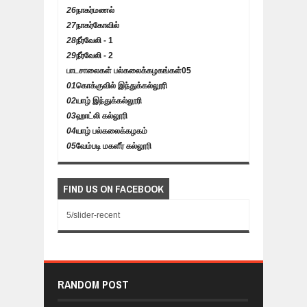
26
நாகர்மணல்
27
நாகர்கோவில்
28
நீர்வேலி - 1
29
நீர்வேலி - 2
பாடசாலைகள் பல்கலைக்கழகங்கள்
05
01
கொக்குவில் இந்துக்கல்லூரி
02
யாழ் இந்துக்கல்லூரி
03
ஹாட்லி கல்லூரி
04
யாழ் பல்கலைக்கழகம்
05
வேம்படி மகளீர் கல்லூரி
FIND US ON FACEBOOK
5/slider-recent
RANDOM POST