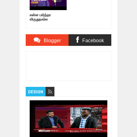
என்ன பார்த்தா
விருதுநகர்ல
வெள்ளரிக்காய்
விற்கிறமாரியா இருக்கு |
Nagaichuvai
Pattimandram - 04
Blogger
Facebook
Comments
Comments
Item Reviewed:
வயிறு வலிக்க சிரிக்க இந்த
காமெடி-யை பாருங்கள் | Brahmanandam Latest
Comedy Scenes
Rating:
5
Reviewed By:
Bagalavan
DESIGN