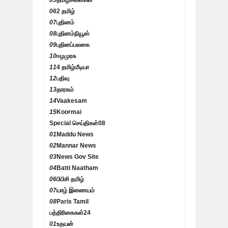
05
தமிழ்சிஎன்என்
06
2 தமிழ்
07
புதினம்
08
புதினம்நியூஸ்
09
புதினப்பலகை
10
ஈழமுரசு
11
4 தமிழ்மீடியா
12
பதிவு
13
தாரகம்
14
Vaakesam
15
Koormai
Special செய்திகள்
08
01
Maddu News
02
Mannar News
03
News Gov Site
04
Batti Naatham
06
பிபிசி தமிழ்
07
யாழ் இணையம்
08
Paris Tamil
பத்திரிகைகள்
24
01
உதயன்