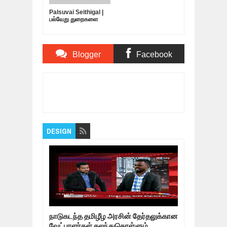
Palsuvai Seithigal |
பல்வேறு துறைகளை
பற்றிய சுவையான
செய்திகள் | 10-05-
2019
Blogger
Facebook
Comments
Comments
Item Reviewed:
தீர்ப்பாயம்- தொடர் குண்டு
தாக்குதலின் பின்னணியில் மதரஸாக்களா?
Rating:
5
Reviewed By:
Bagalavan
DESIGN
நாடுகடந்த தமிழீழ அரசின் தேர்தலுக்கான
வேட்பாளர்கள் கலந்துகொள்ளும்