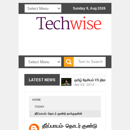
Sunday 9, Aug 2026
<>
தமிழ் தேசியம் VS திராவிடம் - இயக்க
LATEST NEWS
Apr
09,
2019
நாடுகடந்த தமிழீழ மக்கள் முன்வைக்
Apr
03,
2019
HOME
உறவுப்பாலம் (பாகம் 24) வீரம் செறிந்த மா
TODAY
Mar
10,
2019
தீர்ப்பாயம்- தொடர் குண்டு தாக்குதலின்
ஸ்ரீலங்கா ராணுவத்திடம் கையளிக்கப்ப
பின்னணியில் மதரஸாக்களா?
Mar
07,
2019
தீர்ப்பாயம்- தொடர் குண்டு