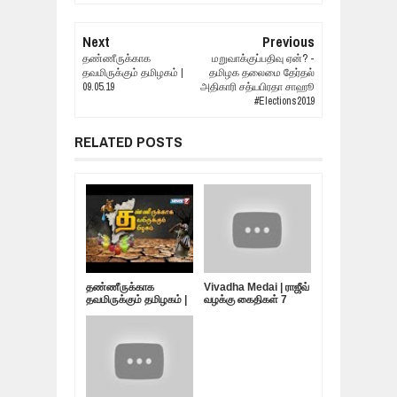
Next
Previous
தண்ணீருக்காக
மறுவாக்குப்பதிவு ஏன்? -
தவமிருக்கும் தமிழகம் |
தமிழக தலைமை தேர்தல்
09.05.19
அதிகாரி சத்யபிரதா சாஹூ
#Elections2019
RELATED POSTS
தண்ணீருக்காக
Vivadha Medai | ராஜீவ்
தவமிருக்கும் தமிழகம் |
வழக்கு கைதிகள் 7
10.05.19
பேர்... விடுதலை
எப்போது?