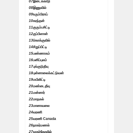
07
இடைக்காடு
08
இணுவில்
09
உரும்பிராய்
10
கரந்தன்
11
குரும்பசிட்டி
12
குப்பிளான்
13
கொக்குவில்
14
சிறுப்பிட்டி
15
பண்ணாகம்
16
பனிப்புலம்
17
புங்குடுதீவு
18
புன்னாலைக்கட்டுவன்
19
மயிலிட்டி
20
மண்டைதீவு
21
மன்னார்
22
மாதகல்
23
மானாவலை
24
வரணி
25
வரணி Canada
26
நாகர்மணல்
27
நாகர்கோவில்