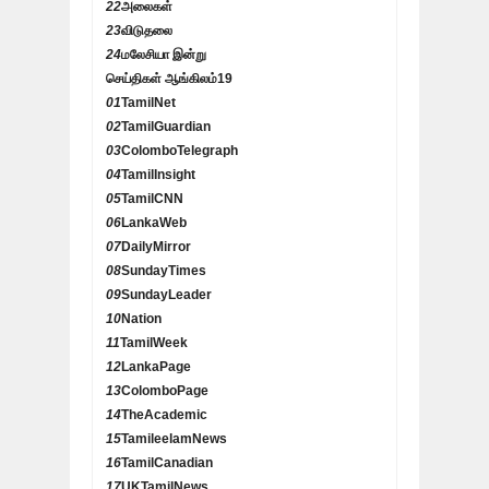
22
அலைகள்
23
விடுதலை
24
மலேசியா இன்று
செய்திகள் ஆங்கிலம்
19
01
TamilNet
02
TamilGuardian
03
ColomboTelegraph
04
TamilInsight
05
TamilCNN
06
LankaWeb
07
DailyMirror
08
SundayTimes
09
SundayLeader
10
Nation
11
TamilWeek
12
LankaPage
13
ColomboPage
14
TheAcademic
15
TamileelamNews
16
TamilCanadian
17
UKTamilNews