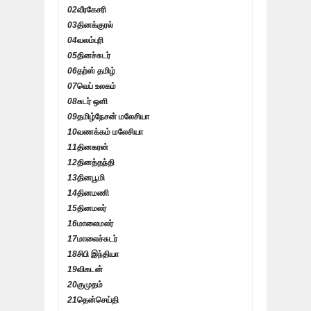
02
வீரகேசரி
03
தினக்குரல்
04
வலம்புரி
05
தினச்சுடர்
06
தற்ஸ் தமிழ்
07
வெப் உலகம்
08
சுடர் ஒளி
09
தமிழ்நேசன் மலேசியா
10
வணக்கம் மலேசியா
11
தினகரன்
12
தினத்தந்தி
13
தினபூமி
14
தினமணி
15
தினமலர்
16
மாலைமலர்
17
மாலைச்சுடர்
18
சிபி இந்தியா
19
விகடன்
20
குமுதம்
21
தென்செய்தி