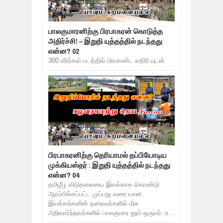
பாலகுமாரனிற்கு பிரபாகரன் கொடுத்த
அதிர்ச்சி! – இறுதி யுத்தத்தில் நடந்தது
என்ன? 02
300 வீரர்கள் படத்தில் பிரமாண்ட எதிரி யுடன்
பிரபாகரனிற்கு தெரியாமல் தப்பியோடிய
முக்கியஸ்தர் : இறுதி யுத்தத்தில் நடந்தது
என்ன? 04
தமிழீழ விடுதலையை இலக்காக கொண்டு
ஆரம்பிக்கப்பட்ட முப்பது வரை யான
இயக்கங்களின் தலைவர்களில் மிக
அறிவார்ந்தவர்களில் பாலகுமார னும் ஒருவர். உ...