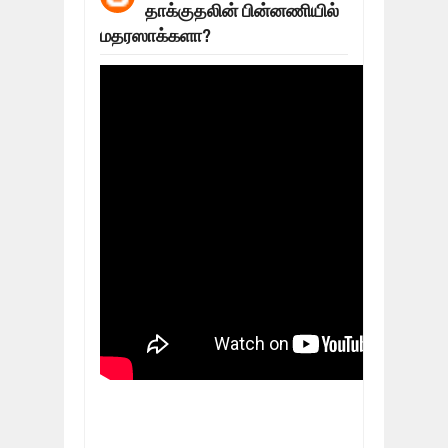
தாக்குதலின் பின்னணியில்
மக்கள் போராட்டம் ஜெனீவாவிலிருந்து ந
Mar
06,
2019
மதரஸாக்களா?
MORE INTERNATIONAL NGOS ARE F
Feb
26,
2019
நிர்க்கதி ஆக்கப்பட்டவர்களின் நீளும் க
Feb
24,
2019
உலக நாடுகளே கண்டு அஞ்சும் தமிழனி
Feb
22,
2019
நாடுகடந்த தமிழீழ அரசாங்கத்தின் பிரதி
Feb
22,
2019
நாடுகடந்த தமிழீழ அரசின் தேர்தலுக்கா
Apr
18,
2019