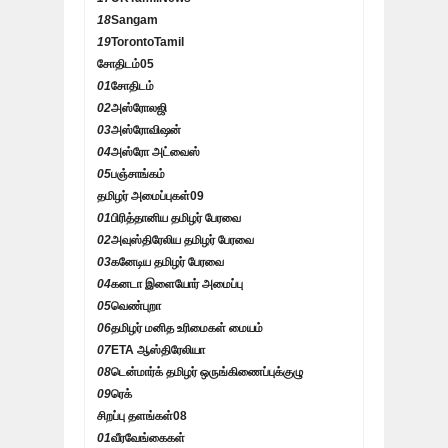
18
Sangam
19
TorontoTamil
சோதிடம்
05
01
சோதிடம்
02
அஸ்ரோலஜி
03
அஸ்ரோவிஷன்
04
அஸ்ரோ அட்வைஸ்
05
பஞ்சாங்கம்
தமிழர் அமைப்புகள்
09
01
பிரித்தானிய தமிழர் பேரவை
02
அவுஸ்திரேலிய தமிழர் பேரவை
03
கனேடிய தமிழர் பேரவை
04
கனடா இளையோர் அமைப்பு
05
வெண்புறா
06
தமிழர் மனித உரிமைகள் மையம்
07
ETA ஆஸ்திரேலியா
08
டென்மார்க் தமிழர் ஒருங்கிணைப்புக்குழு
09
ரெக்
சிறப்பு தளங்கள்
08
01
வீரவேங்கைகள்