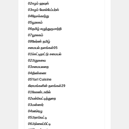
02
ஈழம் ஹவுஸ்
03
ஈழம் வோல்பேப்பர்ஸ்
04
தேசக்காற்று
05
நூலகம்
06
தமிழ் எழுத்துருமாற்றி
07
நுாலகம்
08
லேர்ண் தமிழ்
சமையல் தளங்கள்
05
01
செட்டிநாட்டு சமையல்
02
அறுசுவை
03
சமையலறை
04
திண்ணை
05
Yarl Cuisine
கிராமங்களின் தளங்கள்
29
01
கோண்டாவில்
02
வல்வெட்டித்துறை
03
மன்னார்
04
ஊரெழு
05
அளவெட்டி
06
அல்லைப்பிட்டி