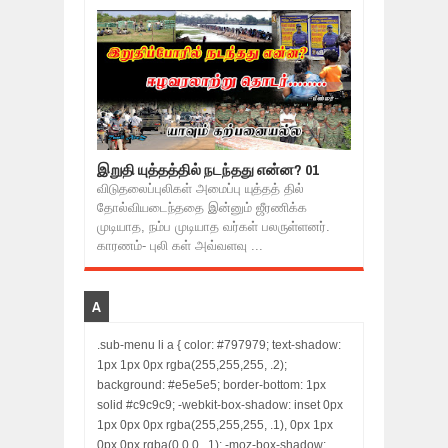
இறுதி யுத்தத்தில் நடந்தது என்ன? 01
விடுதலைப்புலிகள் அமைப்பு யுத்தத் தில்
தோல்வியடைந்ததை இன்னும் ஜீரணிக்க
முடியாத, நம்ப முடியாத வர்கள் பலருள்ளனர்.
காரணம்- புலி கள் அவ்வளவு ...
A
.sub-menu li a { color: #797979; text-shadow:
1px 1px 0px rgba(255,255,255, .2);
background: #e5e5e5; border-bottom: 1px
solid #c9c9c9; -webkit-box-shadow: inset 0px
1px 0px 0px rgba(255,255,255, .1), 0px 1px
0px 0px rgba(0,0,0, .1); -moz-box-shadow: