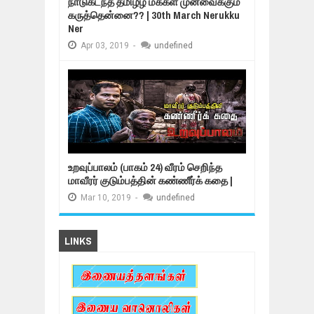
நாடுகடந்த தமிழீழ மக்கள் முன்வைக்கும்
கருத்தென்னை?? | 30th March Nerukku
Ner
Apr
03,
2019
-
undefined
உறவுப்பாலம் (பாகம் 24) வீரம் செறிந்த
மாவீரர் குடும்பத்தின் கண்ணீர்க் கதை |
Mar
10,
2019
-
undefined
LINKS