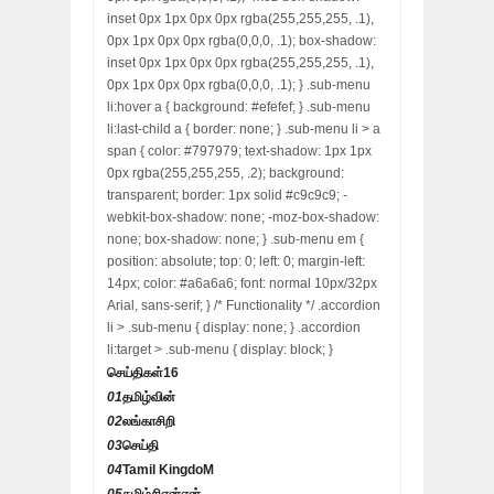
inset 0px 1px 0px 0px rgba(255,255,255, .1),
0px 1px 0px 0px rgba(0,0,0, .1); box-shadow:
inset 0px 1px 0px 0px rgba(255,255,255, .1),
0px 1px 0px 0px rgba(0,0,0, .1); } .sub-menu
li:hover a { background: #efefef; } .sub-menu
li:last-child a { border: none; } .sub-menu li > a
span { color: #797979; text-shadow: 1px 1px
0px rgba(255,255,255, .2); background:
transparent; border: 1px solid #c9c9c9; -
webkit-box-shadow: none; -moz-box-shadow:
none; box-shadow: none; } .sub-menu em {
position: absolute; top: 0; left: 0; margin-left:
14px; color: #a6a6a6; font: normal 10px/32px
Arial, sans-serif; } /* Functionality */ .accordion
li > .sub-menu { display: none; } .accordion
li:target > .sub-menu { display: block; }
செய்திகள்
16
01
தமிழ்வின்
02
லங்காசிறி
03
செய்தி
04
Tamil KingdoM