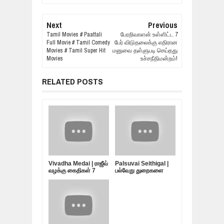
Next
Previous
Tamil Movies # Paattali
பேரறிவாளன் உள்ளிட்ட 7
Full Movie # Tamil Comedy
பேர் விடுதலைக்கு எதிரான
Movies # Tamil Super Hit
மனுவை தள்ளுபடி செய்தது
Movies
உச்சநீதிமன்றம்!
RELATED POSTS
Vivadha Medai | ராஜீவ்
Palsuvai Seithigal |
வழக்கு கைதிகள் 7
பல்வேறு துறைகளை
பேர்... விடுதலை
பற்றிய சுவையான
எப்போது?
செய்திகள் | 10-05-
2019