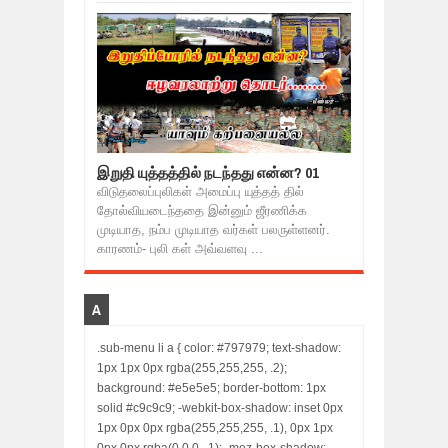
இறுதி யுத்தத்தில் நடந்தது என்ன? 01
விடுதலைப்புலிகள் அமைப்பு யுத்தத் தில்
தோல்வியடைந்ததை இன்னும் ஜீரணிக்க
முடியாத, நம்ப முடியாத வர்கள் பலருள்ளனர்.
காரணம்- புலி கள் அவ்வளவு ...
A
.sub-menu li a { color: #797979; text-shadow:
1px 1px 0px rgba(255,255,255, .2);
background: #e5e5e5; border-bottom: 1px
solid #c9c9c9; -webkit-box-shadow: inset 0px
1px 0px 0px rgba(255,255,255, .1), 0px 1px