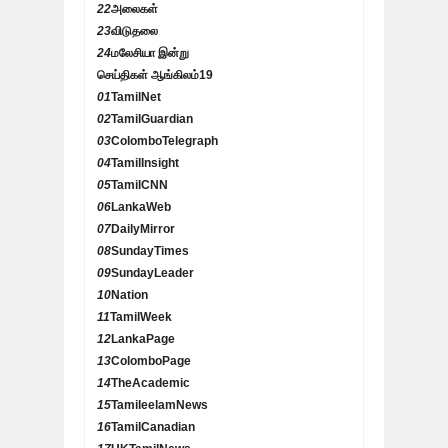
22
அலைகள்
23
விடுதலை
24
மலேசியா இன்று
செய்திகள் ஆங்கிலம்
19
01
TamilNet
02
TamilGuardian
03
ColomboTelegraph
04
TamilInsight
05
TamilCNN
06
LankaWeb
07
DailyMirror
08
SundayTimes
09
SundayLeader
10
Nation
11
TamilWeek
12
LankaPage
13
ColomboPage
14
TheAcademic
15
TamileelamNews
16
TamilCanadian