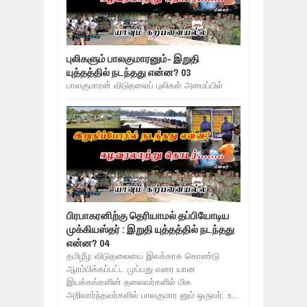
புலிகளும் பாலகுமாரனும்- இறுதி
யுத்தத்தில் நடந்தது என்ன? 03
பாலகுமாரன் விடுதலைப் புலிகள் அமைப்பில்
பிரபாகரனிற்கு தெரியாமல் தப்பியோடிய
முக்கியஸ்தர் : இறுதி யுத்தத்தில் நடந்தது
என்ன? 04
தமிழீழ விடுதலையை இலக்காக கொண்டு
ஆரம்பிக்கப்பட்ட முப்பது வரை யான
இயக்கங்களின் தலைவர்களில் மிக
அறிவார்ந்தவர்களில் பாலகுமார னும் ஒருவர். உ...