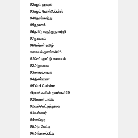
02
ஈழம் ஹவுஸ்
03
ஈழம் வோல்பேப்பர்ஸ்
04
தேசக்காற்று
05
நூலகம்
06
தமிழ் எழுத்துருமாற்றி
07
நுாலகம்
08
லேர்ண் தமிழ்
சமையல் தளங்கள்
05
01
செட்டிநாட்டு சமையல்
02
அறுசுவை
03
சமையலறை
04
திண்ணை
05
Yarl Cuisine
கிராமங்களின் தளங்கள்
29
01
கோண்டாவில்
02
வல்வெட்டித்துறை
03
மன்னார்
04
ஊரெழு
05
அளவெட்டி
06
அல்லைப்பிட்டி