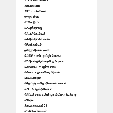
17
UKTamilNews
18
Sangam
19
TorontoTamil
சோதிடம்
05
01
சோதிடம்
02
அஸ்ரோலஜி
03
அஸ்ரோவிஷன்
04
அஸ்ரோ அட்வைஸ்
05
பஞ்சாங்கம்
தமிழர் அமைப்புகள்
09
01
பிரித்தானிய தமிழர் பேரவை
02
அவுஸ்திரேலிய தமிழர் பேரவை
03
கனேடிய தமிழர் பேரவை
04
கனடா இளையோர் அமைப்பு
05
வெண்புறா
06
தமிழர் மனித உரிமைகள் மையம்
07
ETA ஆஸ்திரேலியா
08
டென்மார்க் தமிழர் ஒருங்கிணைப்புக்குழு
09
ரெக்
சிறப்பு தளங்கள்
08
01
வீரவேங்கைகள்