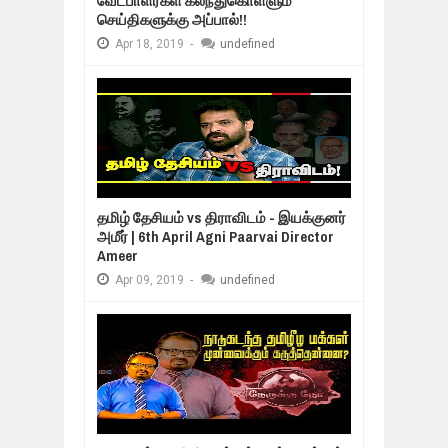
வேட்பாளர்கள் கலந்துகொள்ளும்
செய்திகளுக்கு அப்பால்!!
Apr
18,
2019
-
undefined
தமிழ் தேசியம் vs திராவிடம் - இயக்குனர்
அமீர் | 6th April Agni Paarvai Director
Ameer
Apr
09,
2019
-
undefined