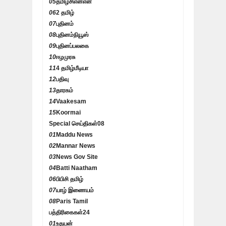
05
தமிழ்சிஎன்என்
06
2 தமிழ்
07
புதினம்
08
புதினம்நியூஸ்
09
புதினப்பலகை
10
ஈழமுரசு
11
4 தமிழ்மீடியா
12
பதிவு
13
தாரகம்
14
Vaakesam
15
Koormai
Special செய்திகள்
08
01
Maddu News
02
Mannar News
03
News Gov Site
04
Batti Naatham
06
பிபிசி தமிழ்
07
யாழ் இணையம்
08
Paris Tamil
பத்திரிகைகள்
24
01
உதயன்