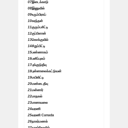
07
இடைக்காடு
08
இணுவில்
09
உரும்பிராய்
10
கரந்தன்
11
குரும்பசிட்டி
12
குப்பிளான்
13
கொக்குவில்
14
சிறுப்பிட்டி
15
பண்ணாகம்
16
பனிப்புலம்
17
புங்குடுதீவு
18
புன்னாலைக்கட்டுவன்
19
மயிலிட்டி
20
மண்டைதீவு
21
மன்னார்
22
மாதகல்
23
மானாவலை
24
வரணி
25
வரணி Canada
26
நாகர்மணல்
27
நாகர்கோவில்