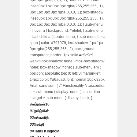
0px 0px rgba(0,0,0, .1); -moz-box-shadow:
inset 0px 1px 0px 0px rgba(255,255,255, .1),
0px 1px 0px 0px rgba(0,0,0, .1); box-shadow:
inset 0px 1px 0px 0px rgba(255,255,255, .1),
0px 1px 0px 0px rgba(0,0,0, .1); } .sub-menu
li:hover a { background: #efefef; } .sub-menu
li:last-child a { border: none; } .sub-menu li > a
span { color: #797979; text-shadow: 1px 1px
0px rgba(255,255,255, .2); background:
transparent; border: 1px solid #c9c9c9; -
webkit-box-shadow: none; -moz-box-shadow:
none; box-shadow: none; } .sub-menu em {
position: absolute; top: 0; left: 0; margin-left:
14px; color: #a6a6a6; font: normal 10px/32px
Arial, sans-serif; } /* Functionality */ .accordion
li > .sub-menu { display: none; } .accordion
li:target > .sub-menu { display: block; }
செய்திகள்
16
01
தமிழ்வின்
02
லங்காசிறி
03
செய்தி
04
Tamil KingdoM