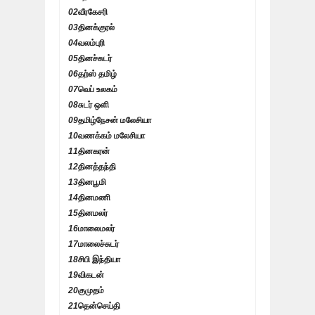
02
வீரகேசரி
03
தினக்குரல்
04
வலம்புரி
05
தினச்சுடர்
06
தற்ஸ் தமிழ்
07
வெப் உலகம்
08
சுடர் ஒளி
09
தமிழ்நேசன் மலேசியா
10
வணக்கம் மலேசியா
11
தினகரன்
12
தினத்தந்தி
13
தினபூமி
14
தினமணி
15
தினமலர்
16
மாலைமலர்
17
மாலைச்சுடர்
18
சிபி இந்தியா
19
விகடன்
20
குமுதம்
21
தென்செய்தி