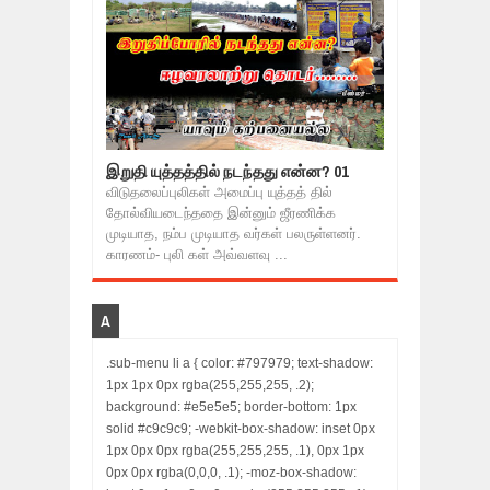
இறுதி யுத்தத்தில் நடந்தது என்ன? 01
விடுதலைப்புலிகள் அமைப்பு யுத்தத் தில்
தோல்வியடைந்ததை இன்னும் ஜீரணிக்க
முடியாத, நம்ப முடியாத வர்கள் பலருள்ளனர்.
காரணம்- புலி கள் அவ்வளவு ...
A
.sub-menu li a { color: #797979; text-shadow:
1px 1px 0px rgba(255,255,255, .2);
background: #e5e5e5; border-bottom: 1px
solid #c9c9c9; -webkit-box-shadow: inset 0px
1px 0px 0px rgba(255,255,255, .1), 0px 1px
0px 0px rgba(0,0,0, .1); -moz-box-shadow: