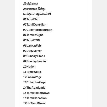
23
விடுதலை
24
மலேசியா இன்று
செய்திகள் ஆங்கிலம்
19
01
TamilNet
02
TamilGuardian
03
ColomboTelegraph
04
TamilInsight
05
TamilCNN
06
LankaWeb
07
DailyMirror
08
SundayTimes
09
SundayLeader
10
Nation
11
TamilWeek
12
LankaPage
13
ColomboPage
14
TheAcademic
15
TamileelamNews
16
TamilCanadian
17
UKTamilNews