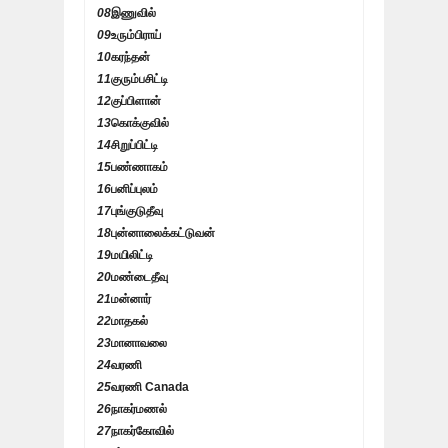
08
இணுவில்
09
உரும்பிராய்
10
கரந்தன்
11
குரும்பசிட்டி
12
குப்பிளான்
13
கொக்குவில்
14
சிறுப்பிட்டி
15
பண்ணாகம்
16
பனிப்புலம்
17
புங்குடுதீவு
18
புன்னாலைக்கட்டுவன்
19
மயிலிட்டி
20
மண்டைதீவு
21
மன்னார்
22
மாதகல்
23
மானாவலை
24
வரணி
25
வரணி Canada
26
நாகர்மணல்
27
நாகர்கோவில்