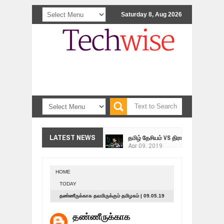
Saturday 8, Aug 2026
<>
தமிழ் தேசியம் VS திராவிடம் - இயக்க
LATEST NEWS
Apr
09,
2019
நாடுகடந்த தமிழீழ மக்கள் முன்வைக்
Apr
03,
2019
HOME
உறவுப்பாலம் (பாகம் 24) வீரம் செறிந்த மா
TODAY
Mar
10,
2019
தண்ணீருக்காக தவமிருக்கும் தமிழகம் | 09.05.19
ஸ்ரீலங்கா ராணுவத்திடம் கையளிக்கப்ப
Mar
07,
2019
தண்ணீருக்காக