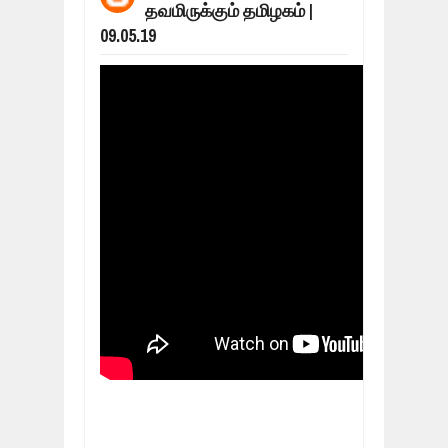
தவமிருக்கும் தமிழகம் |
மக்கள் போராட்டம் ஜெனீவாவிலிருந்து ந
Mar
06,
2019
09.05.19
MORE INTERNATIONAL NGOS ARE F
Feb
26,
2019
நிர்க்கதி ஆக்கப்பட்டவர்களின் நீளும் க
Feb
24,
2019
உலக நாடுகளே கண்டு அஞ்சும் தமிழனி
Feb
22,
2019
நாடுகடந்த தமிழீழ அரசாங்கத்தின் பிரதி
Feb
22,
2019
நாடுகடந்த தமிழீழ அரசின் தேர்தலுக்கா
Apr
18,
2019