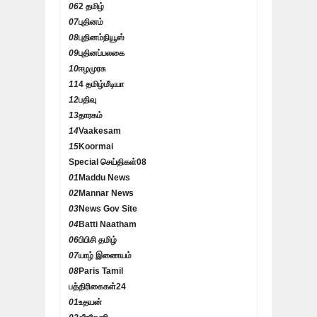
06
2 தமிழ்
07
புதினம்
08
புதினம்நியூஸ்
09
புதினப்பலகை
10
ஈழமுரசு
11
4 தமிழ்மீடியா
12
பதிவு
13
தாரகம்
14
Vaakesam
15
Koormai
Special செய்திகள்
08
01
Maddu News
02
Mannar News
03
News Gov Site
04
Batti Naatham
06
பிபிசி தமிழ்
07
யாழ் இணையம்
08
Paris Tamil
பத்திரிகைகள்
24
01
உதயன்