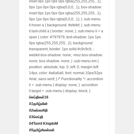
inset 0px 1px 0px 0px rgba(255,255,255, .1),
0px 1px 0px 0px rgba(0,0,0, .1); box-shadow:
inset 0px 1px 0px 0px rgba(255,255,255, .1),
0px 1px 0px 0px rgba(0,0,0, .1); } .sub-menu
li:hover a { background: #efefef; } .sub-menu
li:last-child a { border: none; } .sub-menu li > a
span { color: #797979; text-shadow: 1px 1px
0px rgba(255,255,255, .2); background:
transparent; border: 1px solid #c9c9c9; -
webkit-box-shadow: none; -moz-box-shadow:
none; box-shadow: none; } .sub-menu em {
position: absolute; top: 0; left: 0; margin-left:
14px; color: #a6a6a6; font: normal 10px/32px
Arial, sans-serif; } /* Functionality */ .accordion
li > .sub-menu { display: none; } .accordion
li:target > .sub-menu { display: block; }
செய்திகள்
16
01
தமிழ்வின்
02
லங்காசிறி
03
செய்தி
04
Tamil KingdoM
05
தமிழ்சிஎன்என்