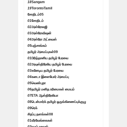
18
Sangam
19
TorontoTamil
சோதிடம்
05
01
சோதிடம்
02
அஸ்ரோலஜி
03
அஸ்ரோவிஷன்
04
அஸ்ரோ அட்வைஸ்
05
பஞ்சாங்கம்
தமிழர் அமைப்புகள்
09
01
பிரித்தானிய தமிழர் பேரவை
02
அவுஸ்திரேலிய தமிழர் பேரவை
03
கனேடிய தமிழர் பேரவை
04
கனடா இளையோர் அமைப்பு
05
வெண்புறா
06
தமிழர் மனித உரிமைகள் மையம்
07
ETA ஆஸ்திரேலியா
08
டென்மார்க் தமிழர் ஒருங்கிணைப்புக்குழு
09
ரெக்
சிறப்பு தளங்கள்
08
01
வீரவேங்கைகள்
02
ஈழம் ஹவுஸ்