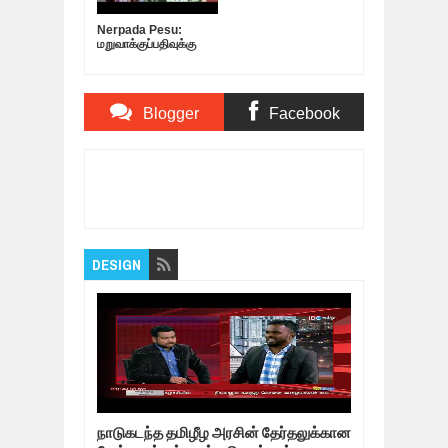
Nerpada Pesu:
மறுவாக்குப்பதிவுக்கு
முயற்சி…
ஆளுங்கட்சிக்கு
உதவவா? தவறை
சரிசெய்யவா?
Blogger
Facebook
Comments
Comments
Item Reviewed:
தண்ணீருக்காக தவமிருக்கும்
தமிழகம் | 09.05.19
Rating:
5
Reviewed By:
Bagalavan
DESIGN
நாடுகடந்த தமிழீழ அரசின் தேர்தலுக்கான