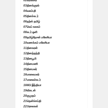
02
வீரகேசரி
03
தினக்குரல்
04
வலம்புரி
05
தினச்சுடர்
06
தற்ஸ் தமிழ்
07
வெப் உலகம்
08
சுடர் ஒளி
09
தமிழ்நேசன் மலேசியா
10
வணக்கம் மலேசியா
11
தினகரன்
12
தினத்தந்தி
13
தினபூமி
14
தினமணி
15
தினமலர்
16
மாலைமலர்
17
மாலைச்சுடர்
18
சிபி இந்தியா
19
விகடன்
20
குமுதம்
21
தென்செய்தி
22
அலைகள்