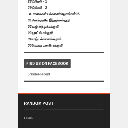
28
நீர்வேலி - 1
29
நீர்வேலி - 2
பாடசாலைகள் பல்கலைக்கழகங்கள்
05
01
கொக்குவில் இந்துக்கல்லூரி
02
யாழ் இந்துக்கல்லூரி
03
ஹாட்லி கல்லூரி
04
யாழ் பல்கலைக்கழகம்
05
வேம்படி மகளீர் கல்லூரி
FIND US ON FACEBOOK
5/slider-recent
RANDOM POST
Eelam