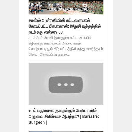
சாள்ஸ் அன்ரனியின் கட்டளையால்
கோபப்பட்ட பிரபாகரன்: இறுதி யுத்தத்தில்
நடந்தது என்ன? 08
சாள்ஸ் அன்ரனி இராணுவ கட்ட மைப்பில்
கீழிருந்து வளர்ந்தவர் அல்ல. களச்
செயற்பாட்டிலும் கீழ் மட்டத்திலிருந்து வளர்ந்தவர்
அல்ல. அமைப்பின் தலை...
உடல் பருமனை குறைக்கும் பேரியாடிரிக்
அறுவை சிகிச்சை ஆபத்தா? | Bariatric
Surgeon |