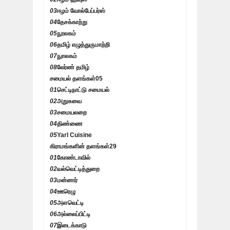
03
ஈழம் வோல்பேப்பர்ஸ்
04
தேசக்காற்று
05
நூலகம்
06
தமிழ் எழுத்துருமாற்றி
07
நுாலகம்
08
லேர்ண் தமிழ்
சமையல் தளங்கள்
05
01
செட்டிநாட்டு சமையல்
02
அறுசுவை
03
சமையலறை
04
திண்ணை
05
Yarl Cuisine
கிராமங்களின் தளங்கள்
29
01
கோண்டாவில்
02
வல்வெட்டித்துறை
03
மன்னார்
04
ஊரெழு
05
அளவெட்டி
06
அல்லைப்பிட்டி
07
இடைக்காடு