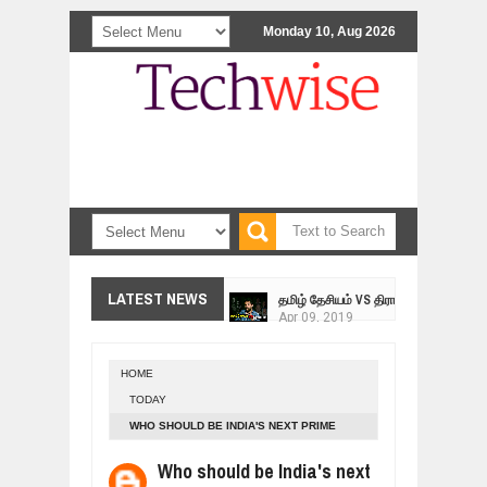
Monday 10, Aug 2026
<>
தமிழ் தேசியம் VS திராவிடம் - இயக்க
LATEST NEWS
Apr
09,
2019
நாடுகடந்த தமிழீழ மக்கள் முன்வைக்
Apr
03,
2019
HOME
உறவுப்பாலம் (பாகம் 24) வீரம் செறிந்த மா
TODAY
Mar
10,
2019
WHO SHOULD BE INDIA'S NEXT PRIME
ஸ்ரீலங்கா ராணுவத்திடம் கையளிக்கப்ப
MINISTER?
Mar
07,
2019
Who should be India's next