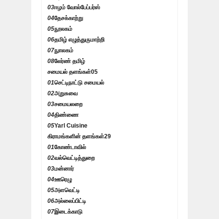
03
ஈழம் வோல்பேப்பர்ஸ்
04
தேசக்காற்று
05
நூலகம்
06
தமிழ் எழுத்துருமாற்றி
07
நுாலகம்
08
லேர்ண் தமிழ்
சமையல் தளங்கள்
05
01
செட்டிநாட்டு சமையல்
02
அறுசுவை
03
சமையலறை
04
திண்ணை
05
Yarl Cuisine
கிராமங்களின் தளங்கள்
29
01
கோண்டாவில்
02
வல்வெட்டித்துறை
03
மன்னார்
04
ஊரெழு
05
அளவெட்டி
06
அல்லைப்பிட்டி
07
இடைக்காடு