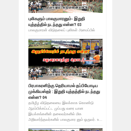
புலிகளும் பாலகுமாரனும்- இறுதி
யுத்தத்தில் நடந்தது என்ன? 03
பாலகுமாரன் விடுதலைப் புலிகள் அமைப்பில்
பிரபாகரனிற்கு தெரியாமல் தப்பியோடிய
முக்கியஸ்தர் : இறுதி யுத்தத்தில் நடந்தது
என்ன? 04
தமிழீழ விடுதலையை இலக்காக கொண்டு
ஆரம்பிக்கப்பட்ட முப்பது வரை யான
இயக்கங்களின் தலைவர்களில் மிக
அறிவார்ந்தவர்களில் பாலகுமார னும் ஒருவர். உ...