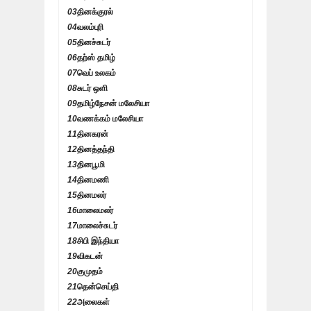
03
தினக்குரல்
04
வலம்புரி
05
தினச்சுடர்
06
தற்ஸ் தமிழ்
07
வெப் உலகம்
08
சுடர் ஒளி
09
தமிழ்நேசன் மலேசியா
10
வணக்கம் மலேசியா
11
தினகரன்
12
தினத்தந்தி
13
தினபூமி
14
தினமணி
15
தினமலர்
16
மாலைமலர்
17
மாலைச்சுடர்
18
சிபி இந்தியா
19
விகடன்
20
குமுதம்
21
தென்செய்தி
22
அலைகள்