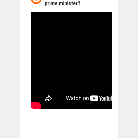
prime minister?
மக்கள் போராட்டம் ஜெனீவாவிலிருந்து ந
Mar
06,
2019
MORE INTERNATIONAL NGOS ARE F
Feb
26,
2019
நிர்க்கதி ஆக்கப்பட்டவர்களின் நீளும் க
Feb
24,
2019
உலக நாடுகளே கண்டு அஞ்சும் தமிழனி
Feb
22,
2019
நாடுகடந்த தமிழீழ அரசாங்கத்தின் பிரதி
Feb
22,
2019
நாடுகடந்த தமிழீழ அரசின் தேர்தலுக்கா
Apr
18,
2019