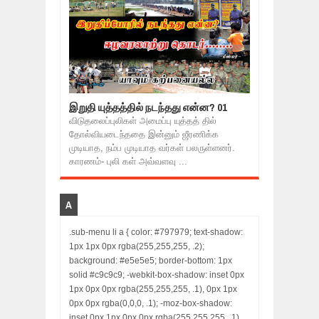
இறுதி யுத்தத்தில் நடந்தது என்ன? 01
விடுதலைப்புலிகள் அமைப்பு யுத்தத் தில்
தோல்வியடைந்ததை இன்னும் ஜீரணிக்க
முடியாத, நம்ப முடியாத வர்கள் பலருள்ளனர்.
காரணம்- புலி கள் அவ்வளவு ...
A
.sub-menu li a { color: #797979; text-shadow:
1px 1px 0px rgba(255,255,255, .2);
background: #e5e5e5; border-bottom: 1px
solid #c9c9c9; -webkit-box-shadow: inset 0px
1px 0px 0px rgba(255,255,255, .1), 0px 1px
0px 0px rgba(0,0,0, .1); -moz-box-shadow:
inset 0px 1px 0px 0px rgba(255,255,255, .1),