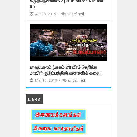
கருத்தென்னை?? | 30th March Nerukku
Ner
Apr
03,
2019
-
undefined
உறவுப்பாலம் (பாகம் 24) வீரம் செறிந்த
மாவீரர் குடும்பத்தின் கண்ணீர்க் கதை |
Mar
10,
2019
-
undefined
LINKS