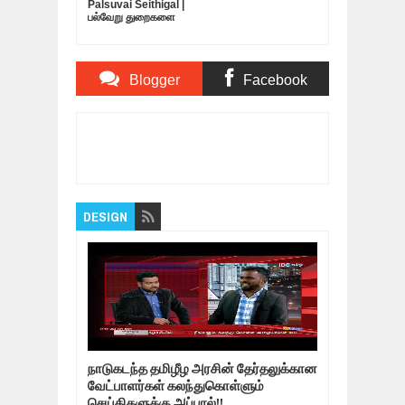
Palsuvai Seithigal |
பல்வேறு துறைகளை
பற்றிய சுவையான
செய்திகள் | 10-05-
2019
Blogger
Facebook
Comments
Comments
Item Reviewed:
Who should be India's next
prime minister?
Rating:
5
Reviewed By:
Bagalavan
DESIGN
நாடுகடந்த தமிழீழ அரசின் தேர்தலுக்கான
வேட்பாளர்கள் கலந்துகொள்ளும்
செய்திகளுக்கு அப்பால்!!