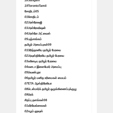
18
Sangam
19
TorontoTamil
சோதிடம்
05
01
சோதிடம்
02
அஸ்ரோலஜி
03
அஸ்ரோவிஷன்
04
அஸ்ரோ அட்வைஸ்
05
பஞ்சாங்கம்
தமிழர் அமைப்புகள்
09
01
பிரித்தானிய தமிழர் பேரவை
02
அவுஸ்திரேலிய தமிழர் பேரவை
03
கனேடிய தமிழர் பேரவை
04
கனடா இளையோர் அமைப்பு
05
வெண்புறா
06
தமிழர் மனித உரிமைகள் மையம்
07
ETA ஆஸ்திரேலியா
08
டென்மார்க் தமிழர் ஒருங்கிணைப்புக்குழு
09
ரெக்
சிறப்பு தளங்கள்
08
01
வீரவேங்கைகள்
02
ஈழம் ஹவுஸ்