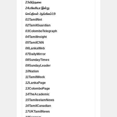
23
விடுதலை
24
மலேசியா இன்று
செய்திகள் ஆங்கிலம்
19
01
TamilNet
02
TamilGuardian
03
ColomboTelegraph
04
TamilInsight
05
TamilCNN
06
LankaWeb
07
DailyMirror
08
SundayTimes
09
SundayLeader
10
Nation
11
TamilWeek
12
LankaPage
13
ColomboPage
14
TheAcademic
15
TamileelamNews
16
TamilCanadian
17
UKTamilNews