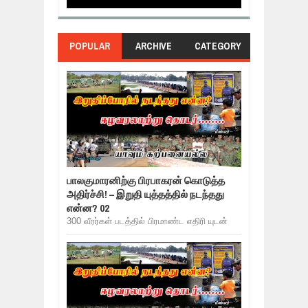
POPULAR
ARCHIVE
CATEGORY
பாலகுமாரனிற்கு பிரபாகரன் கொடுத்த
அதிர்ச்சி! – இறுதி யுத்தத்தில் நடந்தது
என்ன? 02
300 வீரர்கள் படத்தில் பிரமாண்ட எதிரி யுடன்