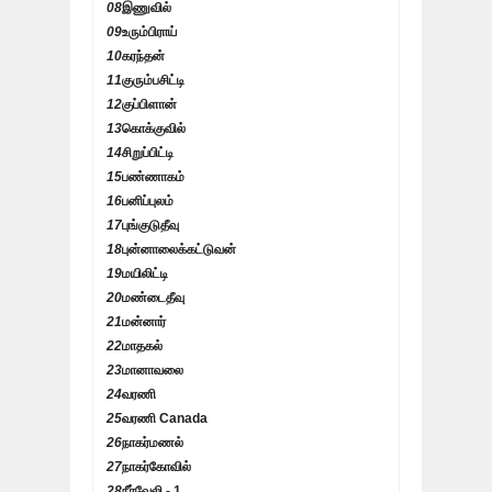
08
இணுவில்
09
உரும்பிராய்
10
கரந்தன்
11
குரும்பசிட்டி
12
குப்பிளான்
13
கொக்குவில்
14
சிறுப்பிட்டி
15
பண்ணாகம்
16
பனிப்புலம்
17
புங்குடுதீவு
18
புன்னாலைக்கட்டுவன்
19
மயிலிட்டி
20
மண்டைதீவு
21
மன்னார்
22
மாதகல்
23
மானாவலை
24
வரணி
25
வரணி Canada
26
நாகர்மணல்
27
நாகர்கோவில்
28
நீர்வேலி - 1