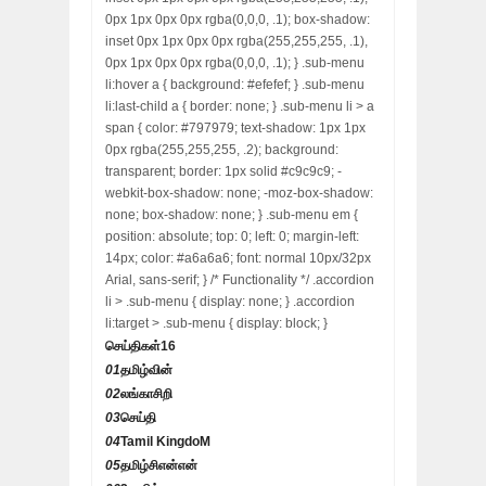
0px 1px 0px 0px rgba(0,0,0, .1); box-shadow:
inset 0px 1px 0px 0px rgba(255,255,255, .1),
0px 1px 0px 0px rgba(0,0,0, .1); } .sub-menu
li:hover a { background: #efefef; } .sub-menu
li:last-child a { border: none; } .sub-menu li > a
span { color: #797979; text-shadow: 1px 1px
0px rgba(255,255,255, .2); background:
transparent; border: 1px solid #c9c9c9; -
webkit-box-shadow: none; -moz-box-shadow:
none; box-shadow: none; } .sub-menu em {
position: absolute; top: 0; left: 0; margin-left:
14px; color: #a6a6a6; font: normal 10px/32px
Arial, sans-serif; } /* Functionality */ .accordion
li > .sub-menu { display: none; } .accordion
li:target > .sub-menu { display: block; }
செய்திகள்
16
01
தமிழ்வின்
02
லங்காசிறி
03
செய்தி
04
Tamil KingdoM
05
தமிழ்சிஎன்என்