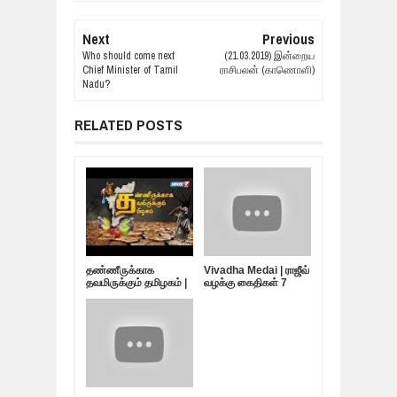
Next
Previous
Who should come next
(21.03.2019) இன்றைய
Chief Minister of Tamil
ராசிபலன் (காணொளி)
Nadu?
RELATED POSTS
தண்ணீருக்காக
Vivadha Medai | ராஜீவ்
தவமிருக்கும் தமிழகம் |
வழக்கு கைதிகள் 7
10.05.19
பேர்... விடுதலை
எப்போது?