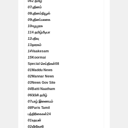
06
2 தமிழ்
07
புதினம்
08
புதினம்நியூஸ்
09
புதினப்பலகை
10
ஈழமுரசு
11
4 தமிழ்மீடியா
12
பதிவு
13
தாரகம்
14
Vaakesam
15
Koormai
Special செய்திகள்
08
01
Maddu News
02
Mannar News
03
News Gov Site
04
Batti Naatham
06
பிபிசி தமிழ்
07
யாழ் இணையம்
08
Paris Tamil
பத்திரிகைகள்
24
01
உதயன்
02
வீரகேசரி