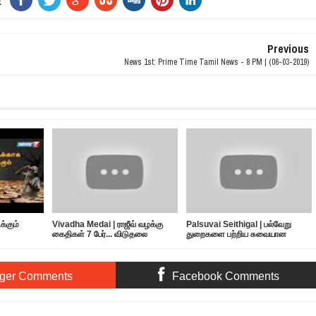
E
Previous
News 1st: Prime Time Tamil News - 8 PM | (06-03-2019)
்கும்
Vivadha Medai | ராஜீவ் வழக்கு
Palsuvai Seithigal | பல்வேறு
கைதிகள் 7 பேர்... விடுதலை
துறைகளை பற்றிய சுவையான
எப்போது?
செய்திகள் | 10-05-2019
ger Comments
Facebook Comments