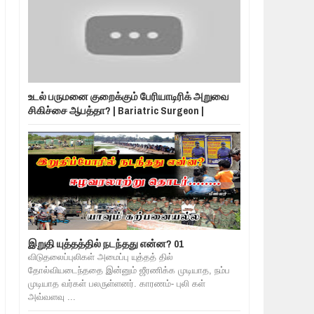
உடல் பருமனை குறைக்கும் பேரியாடிரிக் அறுவை
சிகிச்சை ஆபத்தா? | Bariatric Surgeon |
இறுதி யுத்தத்தில் நடந்தது என்ன? 01
விடுதலைப்புலிகள் அமைப்பு யுத்தத் தில்
தோல்வியடைந்ததை இன்னும் ஜீரணிக்க முடியாத, நம்ப
முடியாத வர்கள் பலருள்ளனர். காரணம்- புலி கள்
அவ்வளவு ...