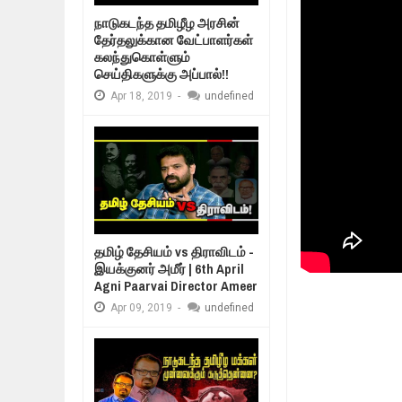
Mar
06,
2019
நாடுகடந்த தமிழீழ அரசின்
MORE INTERNATIONAL NGOS ARE 
தேர்தலுக்கான வேட்பாளர்கள்
Feb
26,
2019
கலந்துகொள்ளும்
உறவுப்பாலம் (பாகம
செய்திகளுக்கு அப்பால்!!
குடும்பத்தின் க
நிர்க்கதி ஆக்கப்பட்டவர்களின் நீளும்
Feb
24,
2019
Apr
18,
2019
-
undefined
உலக நாடுகளே கண்டு அஞ்சும் தமிழ
Feb
22,
2019
நாடுகடந்த தமிழீழ அரசாங்கத்தின் பிர
Feb
22,
2019
தமிழ் தேசியம் vs திராவிடம் -
இயக்குனர் அமீர் | 6th April
Agni Paarvai Director Ameer
Apr
09,
2019
-
undefined