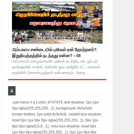
அம்பகாம சண்டையில் புலிகள் ஏன் தோற்றனர்?:
இறுதியுத்தத்தில் நடந்தது என்ன? – 09
அம்பகாமம் களமுனையில் புலிகள் நடத்திய ஊடறுப்புத்
தாக்குதலில் சாள்ஸ் அன்ரனி தூய தமிழில் கட் டளைகள்
வழங்கிக் கொண்டிருந்தார் என்பதையும், அதை...
A
.sub-menu li a { color: #797979; text-shadow: 1px 1px
0px rgba(255,255,255, .2); background: #e5e5e5;
border-bottom: 1px solid #c9c9c9; -webkit-box-shadow:
inset 0px 1px 0px 0px rgba(255,255,255, .1), 0px 1px
0px 0px rgba(0,0,0, .1); -moz-box-shadow: inset 0px
1px 0px 0px rgba(255,255,255, .1), 0px 1px 0px 0px