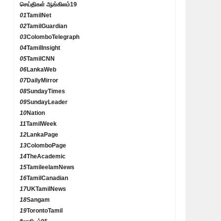
செய்திகள் ஆங்கிலம்
19
01
TamilNet
02
TamilGuardian
03
ColomboTelegraph
04
TamilInsight
05
TamilCNN
06
LankaWeb
07
DailyMirror
08
SundayTimes
09
SundayLeader
10
Nation
11
TamilWeek
12
LankaPage
13
ColomboPage
14
TheAcademic
15
TamileelamNews
16
TamilCanadian
17
UKTamilNews
18
Sangam
19
TorontoTamil