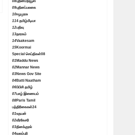
08
புதினம்நியூஸ்
09
புதினப்பலகை
10
ஈழமுரசு
11
4 தமிழ்மீடியா
12
பதிவு
13
தாரகம்
14
Vaakesam
15
Koormai
Special செய்திகள்
08
01
Maddu News
02
Mannar News
03
News Gov Site
04
Batti Naatham
06
பிபிசி தமிழ்
07
யாழ் இணையம்
08
Paris Tamil
பத்திரிகைகள்
24
01
உதயன்
02
வீரகேசரி
03
தினக்குரல்
04
வலம்புரி