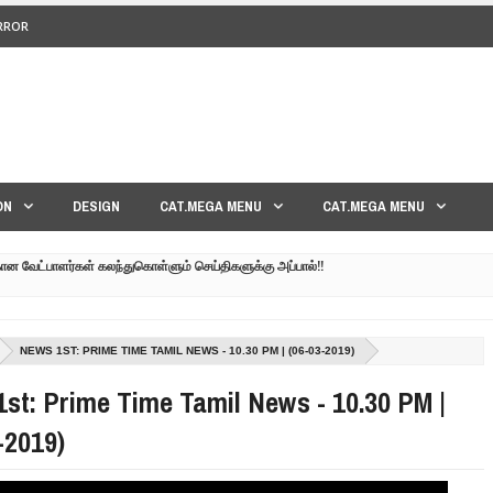
ERROR
<>
ON
DESIGN
CAT.MEGA MENU
CAT.MEGA MENU
கான வேட்பாளர்கள் கலந்துகொள்ளும் செய்திகளுக்கு அப்பால்!!
குனர் அமீர் | 6TH APRIL AGNI PAARVAI DIRECTOR AMEER
்கும் கருத்தென்னை?? | 30TH MARCH NERUKKU NER
NEWS 1ST: PRIME TIME TAMIL NEWS - 10.30 PM | (06-03-2019)
மாவீரர் குடும்பத்தின் கண்ணீர்க் கதை |
st: Prime Time Tamil News - 10.30 PM |
பட்ட உறவுகளுக்கு நடந்தது என்ன??| GENEVA LIVE PART-02
-2019)
 நேரலை!! | GENEVA LIVE PART-03 | SRI LANKA