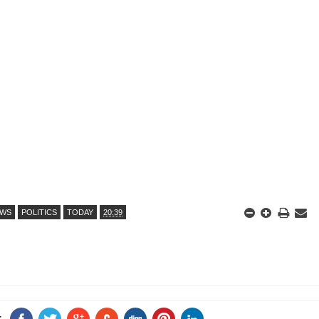
EWS
POLITICS
TODAY
20:39