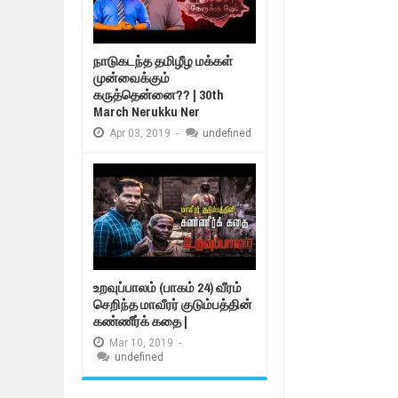
நாடுகடந்த தமிழீழ மக்கள்
முன்வைக்கும்
கருத்தென்னை?? | 30th
March Nerukku Ner
Apr
03,
2019
-
undefined
உறவுப்பாலம் (பாகம் 24) வீரம்
செறிந்த மாவீரர் குடும்பத்தின்
கண்ணீர்க் கதை |
Mar
10,
2019
-
undefined