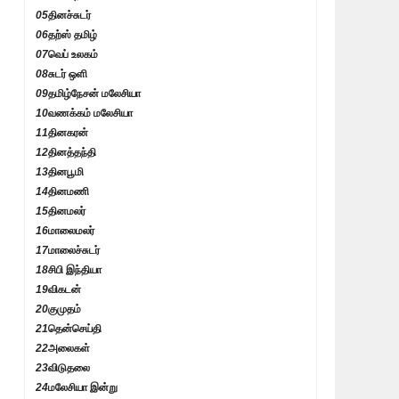
05
தினச்சுடர்
06
தற்ஸ் தமிழ்
07
வெப் உலகம்
08
சுடர் ஒளி
09
தமிழ்நேசன் மலேசியா
10
வணக்கம் மலேசியா
11
தினகரன்
12
தினத்தந்தி
13
தினபூமி
14
தினமணி
15
தினமலர்
16
மாலைமலர்
17
மாலைச்சுடர்
18
சிபி இந்தியா
19
விகடன்
20
குமுதம்
21
தென்செய்தி
22
அலைகள்
23
விடுதலை
24
மலேசியா இன்று