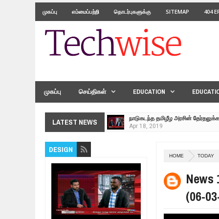
முகப்பு
எம்மைப்பற்றி
தொடர்புகளுக்கு
SITEMAP
404 
முகப்பு
செய்திகள்
EDUCATION
EDUCATI
நாடுகடந்த தமிழீழ அரசின் தேர்தலுக்
Apr
18,
2019
தமிழ் தேசியம் VS திராவிடம் - இயக்
LATEST NEWS
Apr
09,
2019
நாடுகடந்த தமிழீழ மக்கள் முன்வைக
DESIGN
Apr
03,
2019
HOME
TODAY
உறவுப்பாலம் (பாகம் 24) வீரம் செறிந்த 
News 1
Mar
10,
2019
ஸ்ரீலங்கா ராணுவத்திடம் கையளிக்கப்
(06-03
Mar
07,
2019
மக்கள் போராட்டம் ஜெனீவாவிலிருந்து