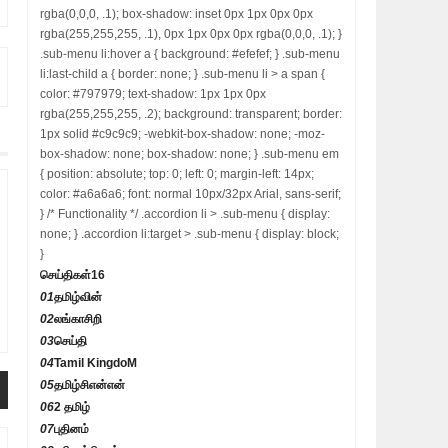
rgba(0,0,0, .1); box-shadow: inset 0px 1px 0px 0px
rgba(255,255,255, .1), 0px 1px 0px 0px rgba(0,0,0, .1); }
.sub-menu li:hover a { background: #efefef; } .sub-menu
li:last-child a { border: none; } .sub-menu li > a span {
color: #797979; text-shadow: 1px 1px 0px
rgba(255,255,255, .2); background: transparent; border:
1px solid #c9c9c9; -webkit-box-shadow: none; -moz-
box-shadow: none; box-shadow: none; } .sub-menu em
{ position: absolute; top: 0; left: 0; margin-left: 14px;
color: #a6a6a6; font: normal 10px/32px Arial, sans-serif;
} /* Functionality */ .accordion li > .sub-menu { display:
none; } .accordion li:target > .sub-menu { display: block;
}
செய்திகள்
16
01
தமிழ்வின்
02
லங்காசிறி
03
செய்தி
04
Tamil KingdoM
05
தமிழ்சிஎன்என்
06
2 தமிழ்
07
புதினம்