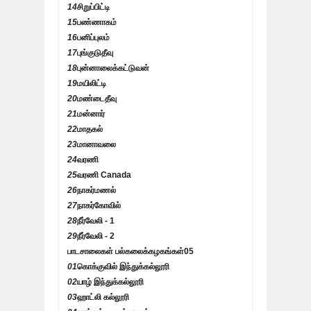
14
சிறுப்பிட்டி
15
பண்ணாகம்
16
பனிப்புலம்
17
புங்குடுதீவு
18
புன்னாலைக்கட்டுவன்
19
மயிலிட்டி
20
மண்டைதீவு
21
மன்னார்
22
மாதகல்
23
மானாவலை
24
வரணி
25
வரணி Canada
26
நாகர்மணல்
27
நாகர்கோவில்
28
நீர்வேலி - 1
29
நீர்வேலி - 2
பாடசாலைகள் பல்கலைக்கழகங்கள்
05
01
கொக்குவில் இந்துக்கல்லூரி
02
யாழ் இந்துக்கல்லூரி
03
ஹாட்லி கல்லூரி