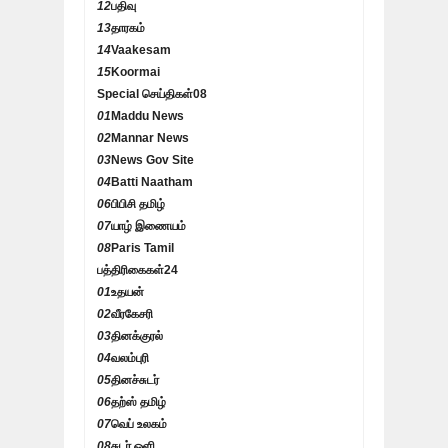
12
பதிவு
13
தாரகம்
14
Vaakesam
15
Koormai
Special செய்திகள்
08
01
Maddu News
02
Mannar News
03
News Gov Site
04
Batti Naatham
06
பிபிசி தமிழ்
07
யாழ் இணையம்
08
Paris Tamil
பத்திரிகைகள்
24
01
உதயன்
02
வீரகேசரி
03
தினக்குரல்
04
வலம்புரி
05
தினச்சுடர்
06
தற்ஸ் தமிழ்
07
வெப் உலகம்
08
சுடர் ஒளி