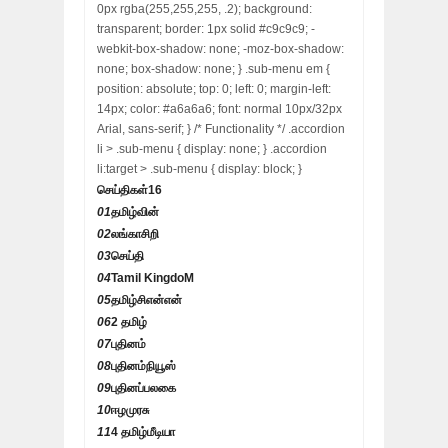
0px rgba(255,255,255, .2); background:
transparent; border: 1px solid #c9c9c9; -
webkit-box-shadow: none; -moz-box-shadow:
none; box-shadow: none; } .sub-menu em {
position: absolute; top: 0; left: 0; margin-left:
14px; color: #a6a6a6; font: normal 10px/32px
Arial, sans-serif; } /* Functionality */ .accordion
li > .sub-menu { display: none; } .accordion
li:target > .sub-menu { display: block; }
செய்திகள்
16
01
தமிழ்வின்
02
லங்காசிறி
03
செய்தி
04
Tamil KingdoM
05
தமிழ்சிஎன்என்
06
2 தமிழ்
07
புதினம்
08
புதினம்நியூஸ்
09
புதினப்பலகை
10
ஈழமுரசு
11
4 தமிழ்மீடியா