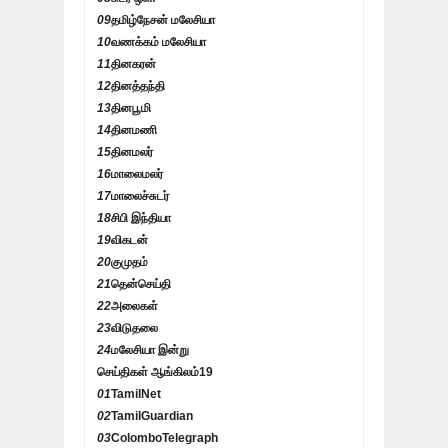
09
தமிழ்நேசன் மலேசியா
10
வணக்கம் மலேசியா
11
தினகரன்
12
தினத்தந்தி
13
தினபூமி
14
தினமணி
15
தினமலர்
16
மாலைமலர்
17
மாலைச்சுடர்
18
சிபி இந்தியா
19
விகடன்
20
குமுதம்
21
தென்செய்தி
22
அலைகள்
23
விடுதலை
24
மலேசியா இன்று
செய்திகள் ஆங்கிலம்
19
01
TamilNet
02
TamilGuardian
03
ColomboTelegraph