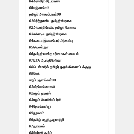
04
அஸ்ரோ அட்வைஸ்
05
பஞ்சாங்கம்
தமிழர் அமைப்புகள்
09
01
பிரித்தானிய தமிழர் பேரவை
02
அவுஸ்திரேலிய தமிழர் பேரவை
03
கனேடிய தமிழர் பேரவை
04
கனடா இளையோர் அமைப்பு
05
வெண்புறா
06
தமிழர் மனித உரிமைகள் மையம்
07
ETA ஆஸ்திரேலியா
08
டென்மார்க் தமிழர் ஒருங்கிணைப்புக்குழு
09
ரெக்
சிறப்பு தளங்கள்
08
01
வீரவேங்கைகள்
02
ஈழம் ஹவுஸ்
03
ஈழம் வோல்பேப்பர்ஸ்
04
தேசக்காற்று
05
நூலகம்
06
தமிழ் எழுத்துருமாற்றி
07
நுாலகம்
08
லேர்ண் தமிழ்