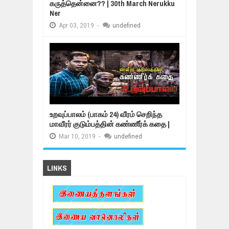
கருத்தென்னை?? | 30th March Nerukku
Ner
Apr
03,
2019
-
undefined
உறவுப்பாலம் (பாகம் 24) வீரம் செறிந்த
மாவீரர் குடும்பத்தின் கண்ணீர்க் கதை |
Mar
10,
2019
-
undefined
LINKS