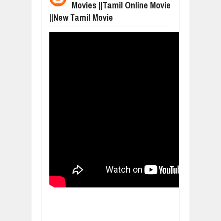
Movies ||Tamil Online Movie
ஸ்ரீலங்கா ராணுவத்திடம் கையளிக்கப்ப
Mar
07,
2019
||New Tamil Movie
மக்கள் போராட்டம் ஜெனீவாவிலிருந்து ந
Mar
06,
2019
MORE INTERNATIONAL NGOS ARE F
Feb
26,
2019
நிர்க்கதி ஆக்கப்பட்டவர்களின் நீளும் க
Feb
24,
2019
உலக நாடுகளே கண்டு அஞ்சும் தமிழனி
Feb
22,
2019
நாடுகடந்த தமிழீழ அரசாங்கத்தின் பிரதி
Feb
22,
2019