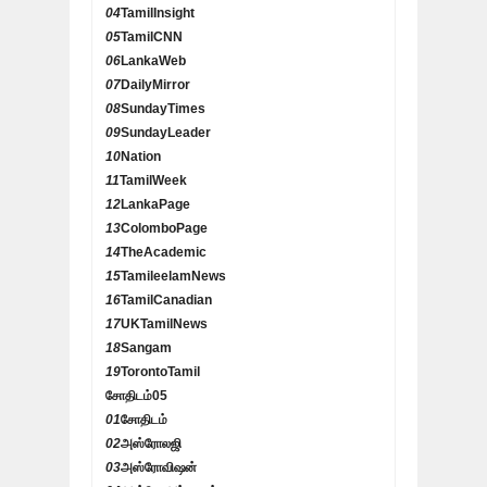
04
TamilInsight
05
TamilCNN
06
LankaWeb
07
DailyMirror
08
SundayTimes
09
SundayLeader
10
Nation
11
TamilWeek
12
LankaPage
13
ColomboPage
14
TheAcademic
15
TamileelamNews
16
TamilCanadian
17
UKTamilNews
18
Sangam
19
TorontoTamil
சோதிடம்
05
01
சோதிடம்
02
அஸ்ரோலஜி
03
அஸ்ரோவிஷன்