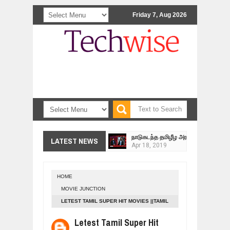
Friday 7, Aug 2026
<>
நாடுகடந்த தமிழீழ அரசின் தேர்தலுக்கா
LATEST NEWS
Apr
18,
2019
தமிழ் தேசியம் VS திராவிடம் - இயக்க
Apr
09,
2019
HOME
நாடுகடந்த தமிழீழ மக்கள் முன்வைக்
MOVIE JUNCTION
Apr
03,
2019
LETEST TAMIL SUPER HIT MOVIES ||TAMIL
உறவுப்பாலம் (பாகம் 24) வீரம் செறிந்த மா
ONLINE MOVIE ||NEW TAMIL MOVIE
Mar
10,
2019
Letest Tamil Super Hit