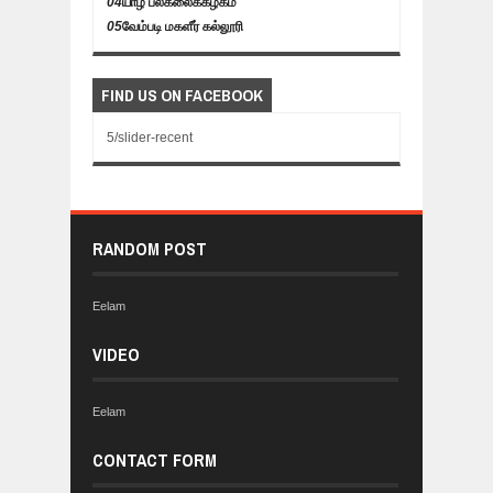
04
யாழ் பல்கலைக்கழகம்
05
வேம்படி மகளீர் கல்லூரி
FIND US ON FACEBOOK
5/slider-recent
RANDOM POST
Eelam
VIDEO
Eelam
CONTACT FORM