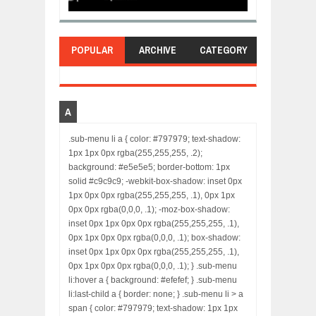
POPULAR
ARCHIVE
CATEGORY
A
.sub-menu li a { color: #797979; text-shadow:
1px 1px 0px rgba(255,255,255, .2);
background: #e5e5e5; border-bottom: 1px
solid #c9c9c9; -webkit-box-shadow: inset 0px
1px 0px 0px rgba(255,255,255, .1), 0px 1px
0px 0px rgba(0,0,0, .1); -moz-box-shadow:
inset 0px 1px 0px 0px rgba(255,255,255, .1),
0px 1px 0px 0px rgba(0,0,0, .1); box-shadow:
inset 0px 1px 0px 0px rgba(255,255,255, .1),
0px 1px 0px 0px rgba(0,0,0, .1); } .sub-menu
li:hover a { background: #efefef; } .sub-menu
li:last-child a { border: none; } .sub-menu li > a
span { color: #797979; text-shadow: 1px 1px