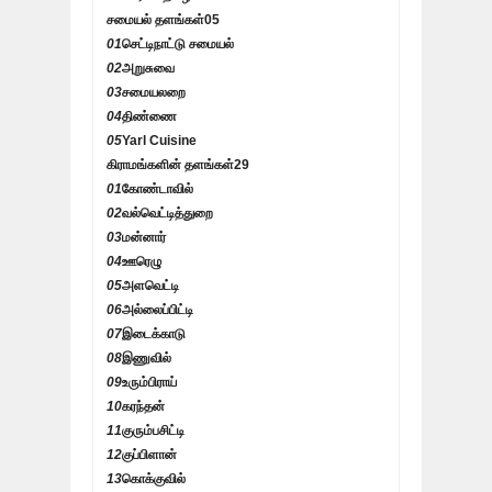
சமையல் தளங்கள்
05
01
செட்டிநாட்டு சமையல்
02
அறுசுவை
03
சமையலறை
04
திண்ணை
05
Yarl Cuisine
கிராமங்களின் தளங்கள்
29
01
கோண்டாவில்
02
வல்வெட்டித்துறை
03
மன்னார்
04
ஊரெழு
05
அளவெட்டி
06
அல்லைப்பிட்டி
07
இடைக்காடு
08
இணுவில்
09
உரும்பிராய்
10
கரந்தன்
11
குரும்பசிட்டி
12
குப்பிளான்
13
கொக்குவில்