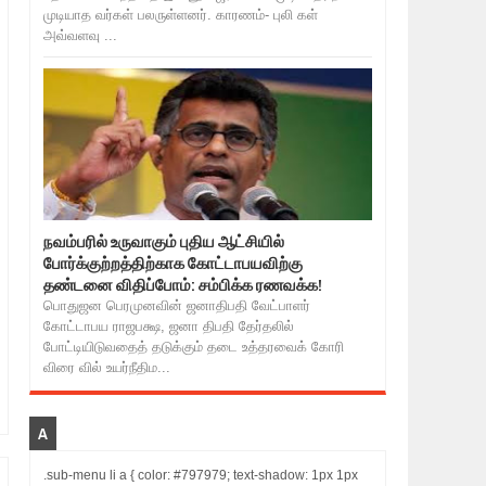
முடியாத வர்கள் பலருள்ளனர். காரணம்- புலி கள்
அவ்வளவு ...
நவம்பரில் உருவாகும் புதிய ஆட்சியில்
போர்க்குற்றத்திற்காக கோட்டாபயவிற்கு
தண்டனை விதிப்போம்: சம்பிக்க ரணவக்க!
பொதுஜன பெரமுனவின் ஜனாதிபதி வேட்பாளர்
கோட்டாபய ராஜபக்ஷ, ஜனா திபதி தேர்தலில்
போட்டியிடுவதைத் தடுக்கும் தடை உத்தரவைக் கோரி
விரை வில் உயர்நீதிம...
A
.sub-menu li a { color: #797979; text-shadow: 1px 1px