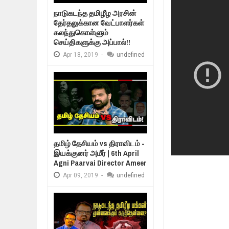
Mar
06,
2019
நாடுகடந்த தமிழீழ அரசின்
MORE INTERNATIONAL NGOS ARE 
தேர்தலுக்கான வேட்பாளர்கள்
Feb
26,
2019
கலந்துகொள்ளும்
உறவுப்பாலம் (பா
செய்திகளுக்கு அப்பால்!!
குடும்பத்தின் 
நிர்க்கதி ஆக்கப்பட்டவர்களின் நீளும்
Feb
24,
2019
Apr
18,
2019
-
undefined
உலக நாடுகளே கண்டு அஞ்சும் தமிழ
Feb
22,
2019
நாடுகடந்த தமிழீழ அரசாங்கத்தின் பிர
Feb
22,
2019
தமிழ் தேசியம் vs திராவிடம் -
இயக்குனர் அமீர் | 6th April
Agni Paarvai Director Ameer
Apr
09,
2019
-
undefined