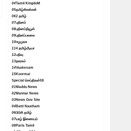
04
Tamil KingdoM
05
தமிழ்சிஎன்என்
06
2 தமிழ்
07
புதினம்
08
புதினம்நியூஸ்
09
புதினப்பலகை
10
ஈழமுரசு
11
4 தமிழ்மீடியா
12
பதிவு
13
தாரகம்
14
Vaakesam
15
Koormai
Special செய்திகள்
08
01
Maddu News
02
Mannar News
03
News Gov Site
04
Batti Naatham
06
பிபிசி தமிழ்
07
யாழ் இணையம்
08
Paris Tamil