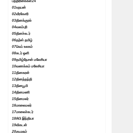
பத்திரிகைகள்
24
01
உதயன்
02
வீரகேசரி
03
தினக்குரல்
04
வலம்புரி
05
தினச்சுடர்
06
தற்ஸ் தமிழ்
07
வெப் உலகம்
08
சுடர் ஒளி
09
தமிழ்நேசன் மலேசியா
10
வணக்கம் மலேசியா
11
தினகரன்
12
தினத்தந்தி
13
தினபூமி
14
தினமணி
15
தினமலர்
16
மாலைமலர்
17
மாலைச்சுடர்
18
சிபி இந்தியா
19
விகடன்
20
குமுதம்