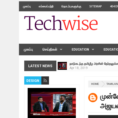
முகப்பு
எம்மைப்பற்றி
தொடர்புகளுக்கு
SITEMAP
404 
முகப்பு
செய்திகள்
EDUCATION
EDUCATI
நாடுகடந்த தமிழீழ அரசின் தேர்தலுக்
Apr
18,
2019
தமிழ் தேசியம் VS திராவிடம் - இயக்
LATEST NEWS
Apr
09,
2019
நாடுகடந்த தமிழீழ மக்கள் முன்வைக
DESIGN
Apr
03,
2019
HOME
TAMILAN
உறவுப்பாலம் (பாகம் 24) வீரம் செறிந்த 
முன்ன
Mar
10,
2019
ஸ்ரீலங்கா ராணுவத்திடம் கையளிக்கப்
அஜயன
Mar
07,
2019
மக்கள் போராட்டம் ஜெனீவாவிலிருந்து