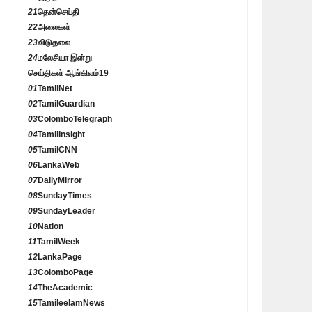
21
தென்செய்தி
22
அலைகள்
23
விடுதலை
24
மலேசியா இன்று
செய்திகள் ஆங்கிலம்
19
01
TamilNet
02
TamilGuardian
03
ColomboTelegraph
04
TamilInsight
05
TamilCNN
06
LankaWeb
07
DailyMirror
08
SundayTimes
09
SundayLeader
10
Nation
11
TamilWeek
12
LankaPage
13
ColomboPage
14
TheAcademic
15
TamileelamNews