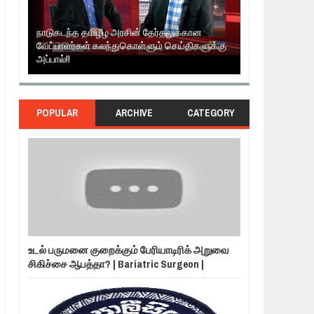
ன
ளுக்கு
தமிழ் தேசியம் VS திராவிடம் - இயக்குனர் அமீர் |
நாடுகடந்த த
6TH APRIL AGNI PAARVAI DIRECTOR AMEER
கருத்தென்ன
POPULAR
ARCHIVE
CATEGORY
உடல் பருமனை குறைக்கும் பேரியாடிரிக் அறுவை
சிகிச்சை ஆபத்தா? | Bariatric Surgeon |