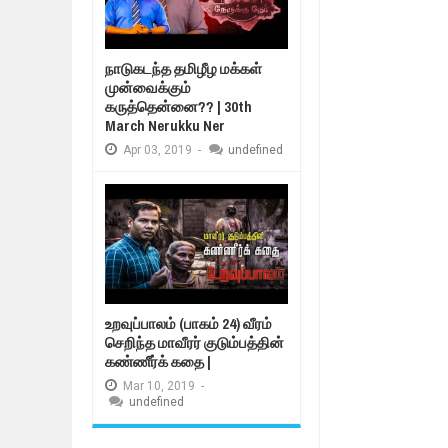
நாடுகடந்த தமிழீழ மக்கள்
முன்வைக்கும்
கருத்தென்னை?? | 30th
March Nerukku Ner
Apr
03,
2019
-
undefined
உறவுப்பாலம் (பாகம் 24) வீரம்
செறிந்த மாவீரர் குடும்பத்தின்
கண்ணீர்க் கதை |
Mar
10,
2019
-
undefined