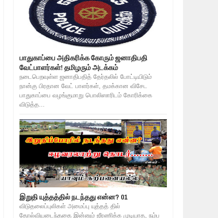
பாதுகாப்பை அதிகரிக்க கோரும் ஜனாதிபதி
வேட்பாளர்கள்! தமிழரும் அடக்கம்
நடைபெறவுள்ள ஜனாதிபதித் தேர்தலில் போட்டியிடும்
நான்கு பிரதான வேட் பாளர்கள், தமக்கான விசேட
பாதுகாப்பை வழங்குமாறு பொலிஸாரிடம் கோரிக்கை
விடுத்த...
இறுதி யுத்தத்தில் நடந்தது என்ன? 01
விடுதலைப்புலிகள் அமைப்பு யுத்தத் தில்
தோல்வியடைந்ததை இன்னும் ஜீரணிக்க முடியாத, நம்ப