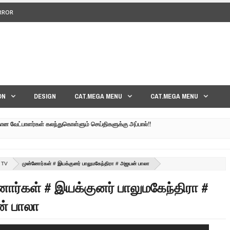
ERROR
<>
ON
DESIGN
CAT.MEGA MENU
CAT.MEGA MENU
கான வேட்பாளர்கள் கலந்துகொள்ளும் செய்திகளுக்கு அப்பால்!!
குனர் அமீர் | 6TH APRIL AGNI PAARVAI DIRECTOR AMEER
்கும் கருத்தென்னை?? | 30TH MARCH NERUKKU NER
 TV
முன்னோர்கள் # இயக்குனர் பாலுமகேந்திரா # அஜயன் பாலா
மாவீரர் குடும்பத்தின் கண்ணீர்க் கதை |
ோர்கள் # இயக்குனர் பாலுமகேந்திரா #
பட்ட உறவுகளுக்கு நடந்தது என்ன??| GENEVA LIVE PART-02
் பாலா
 நேரலை!! | GENEVA LIVE PART-03 | SRI LANKA