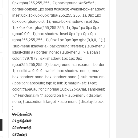
0px rgba(255,255,255, .2); background: #e5e5e5;
border-bottom: 1px solid #c9c9c9; -webkit-box-shadow:
inset 0px 1px 0px 0px rgba(255,255,255, .1), 0px 1px
0px 0px rgba(0,0,0, .1); -moz-box-shadow: inset 0px
1px 0px 0px rgba(255,255,255, .1), 0px 1px 0px 0px
rgba(0,0,0, .1); box-shadow: inset 0px 1px 0px 0px
rgba(255,255,255, .1), 0px 1px 0px 0px rgba(0,0,0, .1); }
.sub-menu li:hover a { background: #efefef; } .sub-menu
li:last-child a { border: none; } .sub-menu li > a span {
color: #797979; text-shadow: 1px 1px 0px
rgba(255,255,255, .2); background: transparent; border:
1px solid #c9c9c9; -webkit-box-shadow: none; -moz-
box-shadow: none; box-shadow: none; } .sub-menu em
{ position: absolute; top: 0; left: 0; margin-left: 14px;
color: #a6a6a6; font: normal 10px/32px Arial, sans-serif;
} /* Functionality */ .accordion li > .sub-menu { display:
none; } .accordion li:target > .sub-menu { display: block;
}
செய்திகள்
16
01
தமிழ்வின்
02
லங்காசிறி
03
செய்தி