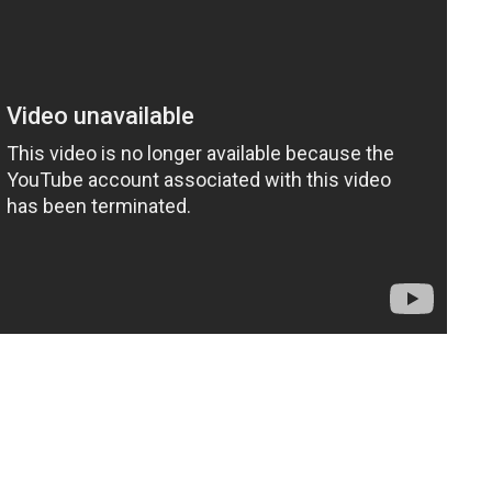
FAVOURING THE TAMIL EELAM CAUSE TAMIL NEWS LIVE
நாடுகடந்த தமிழீழ அரசின் தேர்தலுக்கா
கம் 24) வீரம் செறிந்த மாவீரர்
வேட்பாளர்கள் கலந்துகொள்ளும் செய்திக
கண்ணீர்க் கதை |
அப்பால்!!
 கண்ணீர் கதை !!
னின் வரலாற்று பெருமை கொண்ட வல்வை மண் !!!
திநிதிகளும் மக்களும் - விசேட செய்திகளுக்கு அப்பால்