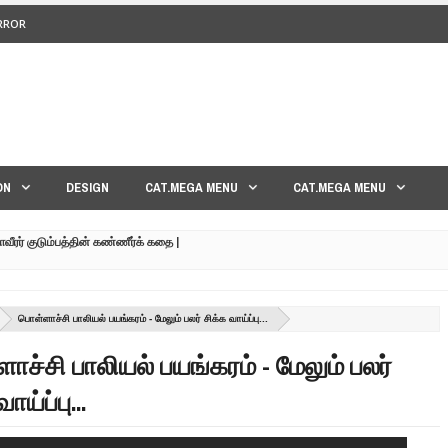
ERROR
<>
ON
DESIGN
CAT.MEGA MENU
CAT.MEGA MENU
மாவீரர் குடும்பத்தின் கண்ணீர்க் கதை |
பட்ட உறவுகளுக்கு நடந்தது என்ன??| GENEVA LIVE PART-02
பொள்ளாச்சி பாலியல் பயங்கரம் - மேலும் பலர் சிக்க வாய்ப்பு...
 நேரலை!! | GENEVA LIVE PART-03 | SRI LANKA
ச்சி பாலியல் பயங்கரம் - மேலும் பலர்
FAVOURING THE TAMIL EELAM CAUSE TAMIL NEWS LIVE
ாய்ப்பு...
 கண்ணீர் கதை !!