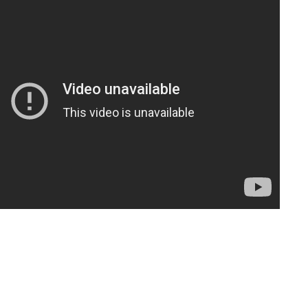
னின் வரலாற்று பெருமை கொண்ட வல்வை மண் !!!
நாடுகடந்த தமிழீழ அரசின் தேர்தலுக்கான
 24) வீரம் செறிந்த மாவீரர்
வேட்பாளர்கள் கலந்துகொள்ளும் செய்திகளு
திநிதிகளும் மக்களும் - விசேட செய்திகளுக்கு அப்பால்
்ணீர்க் கதை |
அப்பால்!!
கான வேட்பாளர்கள் கலந்துகொள்ளும் செய்திகளுக்கு அப்பால்!!
குனர் அமீர் | 6TH APRIL AGNI PAARVAI DIRECTOR AMEER
்கும் கருத்தென்னை?? | 30TH MARCH NERUKKU NER