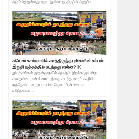
ஆரம்பித்துள்ளது ஐநா. இவ்வாறு திருப்பி அனுப்ப...
சுயெஸ் கால்வாயில் காத்திருந்த புலிகளின் கப்பல்:
இறுதி யுத்தத்தில் நடந்தது என்ன? 39
இயக்கங்கள் முதன்முதலில் ஆயுதம் இறக்க முயன்ற
கதையின் முன் னோட்டத்தை கடந்த வாரம் கூறியி
ருந்தோம். வரதா பாயின் தொடர்பின் ஊடாக
விடுதலைப்...