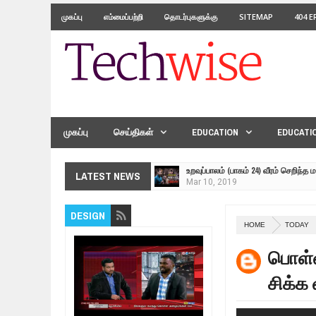
முகப்பு
எம்மைப்பற்றி
தொடர்புகளுக்கு
SITEMAP
404 
முகப்பு
செய்திகள்
EDUCATION
EDUCATI
உறவுப்பாலம் (பாகம் 24) வீரம் செறிந்த 
LATEST NEWS
Mar
10,
2019
ஸ்ரீலங்கா ராணுவத்திடம் கையளிக்கப்
DESIGN
Mar
07,
2019
HOME
TODAY
மக்கள் போராட்டம் ஜெனீவாவிலிருந்து
Mar
06,
2019
பொள்ளா
MORE INTERNATIONAL NGOS ARE 
சிக்க வ
Feb
26,
2019
நிர்க்கதி ஆக்கப்பட்டவர்களின் நீளும்