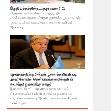
இறுதி யுத்தத்தில் நடந்தது என்ன? 01
விடுதலைப்புலிகள் அமைப்பு யுத்தத் தில்
தோல்வியடைந்ததை இன்னும் ஜீரணிக்க முடியாத, நம்ப
முடியாத வர்கள் பலருள்ளனர். காரணம்- புலி கள்
அவ்வளவு ...
ஈழ யுத்தத்திற்கு பின்னர் முளைத்த நீராவியடி
புத்தர் கோயில்! தென்னிலங்கை பிக்குவின்
அடாத்து! ஐ.நாவிற்கு மகஜர்!
இலங்கையில் சட்ட ஆட்சியை நிலை நாட்டவும்
சிறுபான்மையினர் உரிமை களைப் பாதுகாக்கவும்
ஐ.நா.வின் பங்களிப்பு அவசியம் என வடக்கு கிழக்கு
சிவில் சமூக...