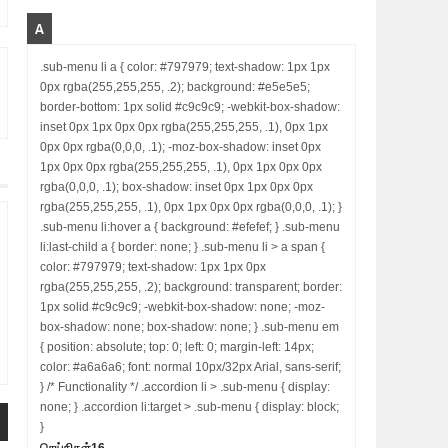
A
.sub-menu li a { color: #797979; text-shadow: 1px 1px
0px rgba(255,255,255, .2); background: #e5e5e5;
border-bottom: 1px solid #c9c9c9; -webkit-box-shadow:
inset 0px 1px 0px 0px rgba(255,255,255, .1), 0px 1px
0px 0px rgba(0,0,0, .1); -moz-box-shadow: inset 0px
1px 0px 0px rgba(255,255,255, .1), 0px 1px 0px 0px
rgba(0,0,0, .1); box-shadow: inset 0px 1px 0px 0px
rgba(255,255,255, .1), 0px 1px 0px 0px rgba(0,0,0, .1); }
.sub-menu li:hover a { background: #efefef; } .sub-menu
li:last-child a { border: none; } .sub-menu li > a span {
color: #797979; text-shadow: 1px 1px 0px
rgba(255,255,255, .2); background: transparent; border:
1px solid #c9c9c9; -webkit-box-shadow: none; -moz-
box-shadow: none; box-shadow: none; } .sub-menu em
{ position: absolute; top: 0; left: 0; margin-left: 14px;
color: #a6a6a6; font: normal 10px/32px Arial, sans-serif;
} /* Functionality */ .accordion li > .sub-menu { display:
none; } .accordion li:target > .sub-menu { display: block;
}