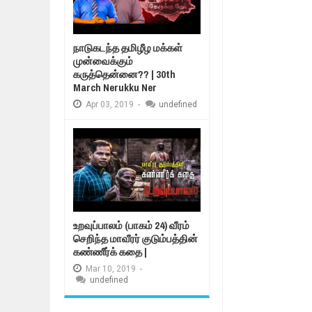
நாடுகடந்த தமிழீழ மக்கள்
முன்வைக்கும்
கருத்தென்னை?? | 30th
March Nerukku Ner
Apr
03,
2019
-
undefined
உறவுப்பாலம் (பாகம் 24) வீரம்
செறிந்த மாவீரர் குடும்பத்தின்
கண்ணீர்க் கதை |
Mar
10,
2019
-
undefined