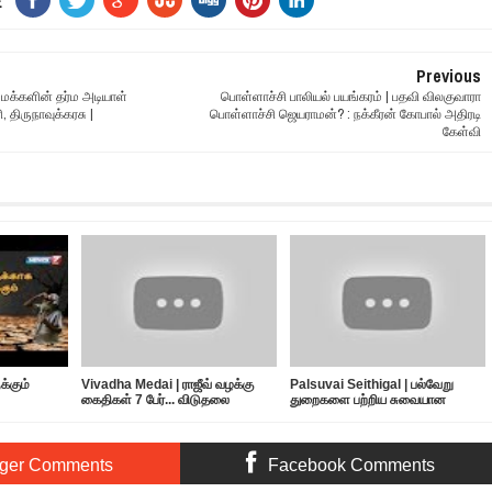
E
Previous
 மக்களின் தர்ம அடியாள்
பொள்ளாச்சி பாலியல் பயங்கரம் | பதவி விலகுவாரா
 திருநாவுக்கரசு |
பொள்ளாச்சி ஜெயராமன்? : நக்கீரன் கோபால் அதிரடி
கேள்வி
்கும்
Vivadha Medai | ராஜீவ் வழக்கு
Palsuvai Seithigal | பல்வேறு
கைதிகள் 7 பேர்... விடுதலை
துறைகளை பற்றிய சுவையான
எப்போது?
செய்திகள் | 10-05-2019
ger Comments
Facebook Comments