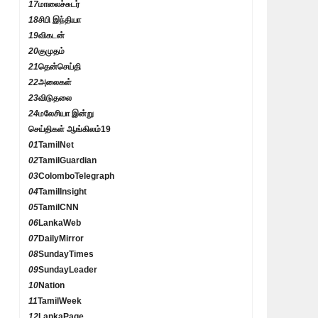
17
மாலைச்சுடர்
18
சிபி இந்தியா
19
விகடன்
20
குமுதம்
21
தென்செய்தி
22
அலைகள்
23
விடுதலை
24
மலேசியா இன்று
செய்திகள் ஆங்கிலம்
19
01
TamilNet
02
TamilGuardian
03
ColomboTelegraph
04
TamilInsight
05
TamilCNN
06
LankaWeb
07
DailyMirror
08
SundayTimes
09
SundayLeader
10
Nation
11
TamilWeek
12
LankaPage