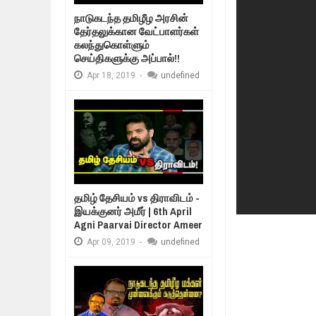
Feb
24,
2019
நாடுகடந்த தமிழீழ அரசின்
உலக நாடுகளே கண்டு அஞ்சும் தமிழ
தேர்தலுக்கான வேட்பாளர்கள்
Feb
22,
2019
கலந்துகொள்ளும்
உறவுப்பாலம் (பாகம்
செய்திகளுக்கு அப்பால்!!
நாடுகடந்த தமிழீழ அரசாங்கத்தின் பிர
குடும்பத்தின் கண
Feb
22,
2019
Apr
18,
2019
-
undefined
நாடுகடந்த தமிழீழ அரசின் தேர்தலுக்
Apr
18,
2019
தமிழ் தேசியம் VS திராவிடம் - இயக்
Apr
09,
2019
நாடுகடந்த தமிழீழ மக்கள் முன்வைக
Apr
03,
2019
தமிழ் தேசியம் vs திராவிடம் -
இயக்குனர் அமீர் | 6th April
Agni Paarvai Director Ameer
Apr
09,
2019
-
undefined