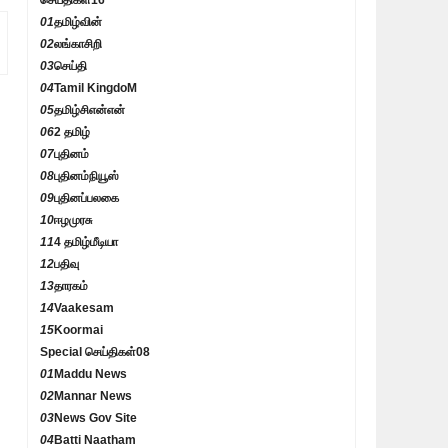
செய்திகள்
16
01
தமிழ்வின்
02
லங்காசிறி
03
செய்தி
04
Tamil KingdoM
05
தமிழ்சிஎன்என்
06
2 தமிழ்
07
புதினம்
08
புதினம்நியூஸ்
09
புதினப்பலகை
10
ஈழமுரசு
11
4 தமிழ்மீடியா
12
பதிவு
13
தாரகம்
14
Vaakesam
15
Koormai
Special செய்திகள்
08
01
Maddu News
02
Mannar News
03
News Gov Site
04
Batti Naatham