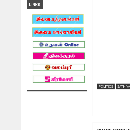
LINKS
POLITICS
SATHIY