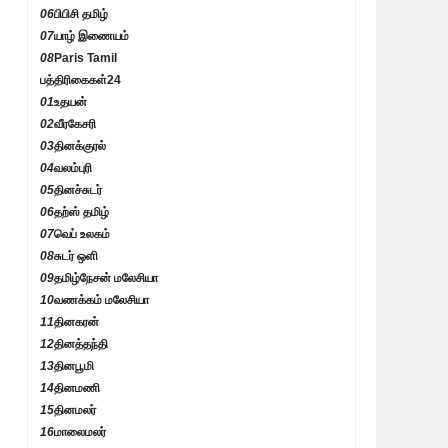
06
பிபிசி தமிழ்
07
யாழ் இணையம்
08
Paris Tamil
பத்திரிகைகள்
24
01
உதயன்
02
வீரகேசரி
03
தினக்குரல்
04
வலம்புரி
05
தினச்சுடர்
06
தற்ஸ் தமிழ்
07
வெப் உலகம்
08
சுடர் ஒளி
09
தமிழ்நேசன் மலேசியா
10
வணக்கம் மலேசியா
11
தினகரன்
12
தினத்தந்தி
13
தினபூமி
14
தினமணி
15
தினமலர்
16
மாலைமலர்