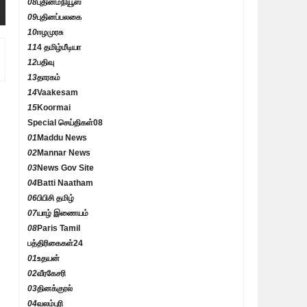
08
புதினம்நியூஸ்
09
புதினப்பலகை
10
ஈழமுரசு
11
4 தமிழ்மீடியா
12
பதிவு
13
தாரகம்
14
Vaakesam
15
Koormai
Special செய்திகள்
08
01
Maddu News
02
Mannar News
03
News Gov Site
04
Batti Naatham
06
பிபிசி தமிழ்
07
யாழ் இணையம்
08
Paris Tamil
பத்திரிகைகள்
24
01
உதயன்
02
வீரகேசரி
03
தினக்குரல்
04
வலம்புரி