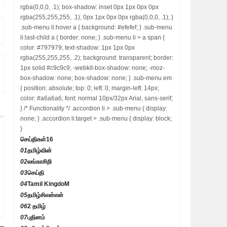
rgba(0,0,0, .1); box-shadow: inset 0px 1px 0px 0px
rgba(255,255,255, .1), 0px 1px 0px 0px rgba(0,0,0, .1); }
.sub-menu li:hover a { background: #efefef; } .sub-menu
li:last-child a { border: none; } .sub-menu li > a span {
color: #797979; text-shadow: 1px 1px 0px
rgba(255,255,255, .2); background: transparent; border:
1px solid #c9c9c9; -webkit-box-shadow: none; -moz-
box-shadow: none; box-shadow: none; } .sub-menu em
{ position: absolute; top: 0; left: 0; margin-left: 14px;
color: #a6a6a6; font: normal 10px/32px Arial, sans-serif;
} /* Functionality */ .accordion li > .sub-menu { display:
none; } .accordion li:target > .sub-menu { display: block;
}
செய்திகள்
16
01
தமிழ்வின்
02
லங்காசிறி
03
செய்தி
04
Tamil KingdoM
05
தமிழ்சிஎன்என்
06
2 தமிழ்
07
புதினம்