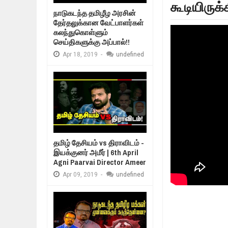
கூடியிருக
Mar
06,
2019
நாடுகடந்த தமிழீழ அரசின்
MORE INTERNATIONAL NGOS ARE 
தேர்தலுக்கான வேட்பாளர்கள்
Feb
26,
2019
கலந்துகொள்ளும்
உறவுப்பாலம் (பாகம் 
செய்திகளுக்கு அப்பால்!!
குடும்பத்தின் கண்
நிர்க்கதி ஆக்கப்பட்டவர்களின் நீளும்
Feb
24,
2019
Apr
18,
2019
-
undefined
உலக நாடுகளே கண்டு அஞ்சும் தமிழ
Feb
22,
2019
நாடுகடந்த தமிழீழ அரசாங்கத்தின் பிர
Feb
22,
2019
தமிழ் தேசியம் vs திராவிடம் -
இயக்குனர் அமீர் | 6th April
Agni Paarvai Director Ameer
Apr
09,
2019
-
undefined