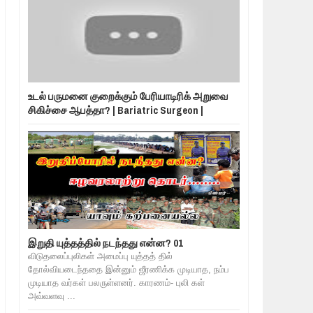
உடல் பருமனை குறைக்கும் பேரியாடிரிக் அறுவை
சிகிச்சை ஆபத்தா? | Bariatric Surgeon |
இறுதி யுத்தத்தில் நடந்தது என்ன? 01
விடுதலைப்புலிகள் அமைப்பு யுத்தத் தில்
தோல்வியடைந்ததை இன்னும் ஜீரணிக்க முடியாத, நம்ப
முடியாத வர்கள் பலருள்ளனர். காரணம்- புலி கள்
அவ்வளவு ...