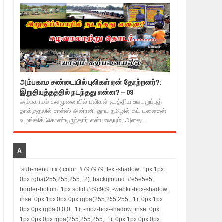
அம்பகாம சண்டையில் புலிகள் ஏன் தோற்றனர்?:
இறுதியுத்தத்தில் நடந்தது என்ன? – 09
அம்பகாமம் களமுனையில் புலிகள் நடத்திய ஊடறுப்புத்
தாக்குதலில் சாள்ஸ் அன்ரனி தூய தமிழில் கட் டளைகள்
வழங்கிக் கொண்டிருந்தார் என்பதையும், அதை...
A
.sub-menu li a { color: #797979; text-shadow: 1px 1px
0px rgba(255,255,255, .2); background: #e5e5e5;
border-bottom: 1px solid #c9c9c9; -webkit-box-shadow:
inset 0px 1px 0px 0px rgba(255,255,255, .1), 0px 1px
0px 0px rgba(0,0,0, .1); -moz-box-shadow: inset 0px
1px 0px 0px rgba(255,255,255, .1), 0px 1px 0px 0px