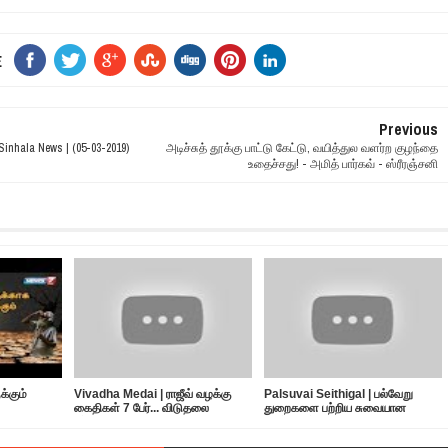
E
Previous
inhala News | (05-03-2019)
அடிச்சுத் தூக்கு பாட்டு கேட்டு, வயித்துல வளர்ற குழந்தை
உதைச்சது! - அமித் பார்கவ் - ஸ்ரீரஞ்சனி
்கும்
Vivadha Medai | ராஜீவ் வழக்கு
Palsuvai Seithigal | பல்வேறு
கைதிகள் 7 பேர்... விடுதலை
துறைகளை பற்றிய சுவையான
எப்போது?
செய்திகள் | 10-05-2019