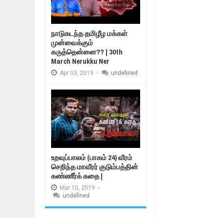
நாடுகடந்த தமிழீழ மக்கள்
முன்வைக்கும்
கருத்தென்னை?? | 30th
March Nerukku Ner
Apr
03,
2019
-
undefined
உறவுப்பாலம் (பாகம் 24) வீரம்
செறிந்த மாவீரர் குடும்பத்தின்
கண்ணீர்க் கதை |
Mar
10,
2019
-
undefined