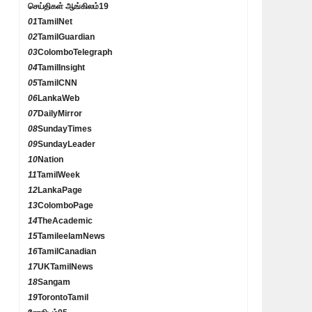
செய்திகள் ஆங்கிலம்
19
01
TamilNet
02
TamilGuardian
03
ColomboTelegraph
04
TamilInsight
05
TamilCNN
06
LankaWeb
07
DailyMirror
08
SundayTimes
09
SundayLeader
10
Nation
11
TamilWeek
12
LankaPage
13
ColomboPage
14
TheAcademic
15
TamileelamNews
16
TamilCanadian
17
UKTamilNews
18
Sangam
19
TorontoTamil