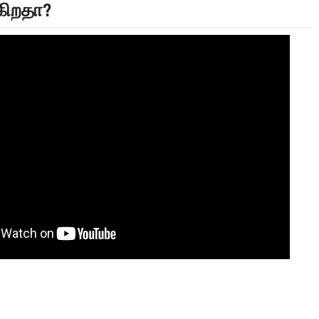
்கிறதா?
FAVOURING THE TAMIL EELAM CAUSE TAMIL NEWS LIVE
நாடுகடந்த தமிழீழ அரசின் தேர்தலுக்கான
24) வீரம் செறிந்த மாவீரர்
வேட்பாளர்கள் கலந்துகொள்ளும் செய்திகளுக
ணீர்க் கதை |
அப்பால்!!
 கண்ணீர் கதை !!
னின் வரலாற்று பெருமை கொண்ட வல்வை மண் !!!
திநிதிகளும் மக்களும் - விசேட செய்திகளுக்கு அப்பால்