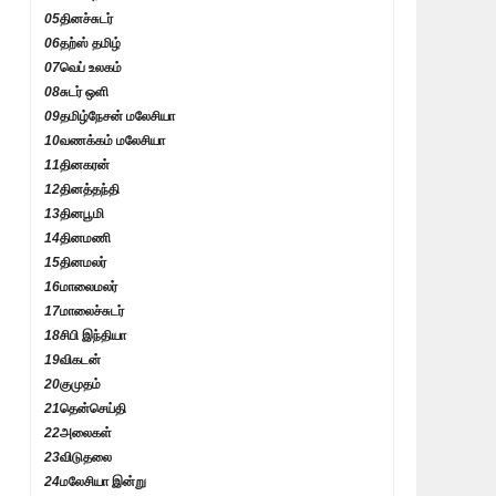
05
தினச்சுடர்
06
தற்ஸ் தமிழ்
07
வெப் உலகம்
08
சுடர் ஒளி
09
தமிழ்நேசன் மலேசியா
10
வணக்கம் மலேசியா
11
தினகரன்
12
தினத்தந்தி
13
தினபூமி
14
தினமணி
15
தினமலர்
16
மாலைமலர்
17
மாலைச்சுடர்
18
சிபி இந்தியா
19
விகடன்
20
குமுதம்
21
தென்செய்தி
22
அலைகள்
23
விடுதலை
24
மலேசியா இன்று