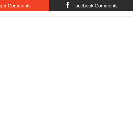
ger Comments
Facebook Comments
காந்த் - ஓ.பன்னீர்செல்வம் சந்திப்பின் பின்னணி என்ன? | தேமுதிகவின் வலிமை
ng:
5
Reviewed By:
Bagalavan