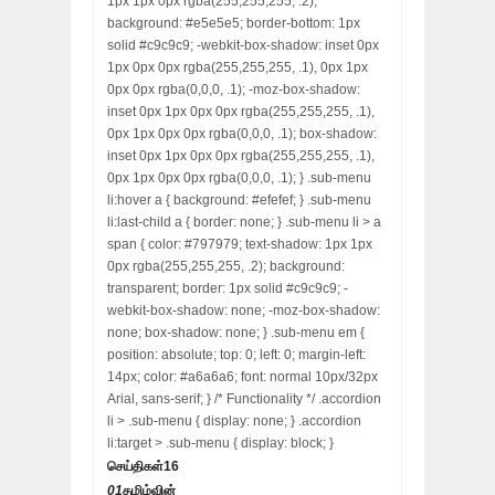
1px 1px 0px rgba(255,255,255, .2);
background: #e5e5e5; border-bottom: 1px
solid #c9c9c9; -webkit-box-shadow: inset 0px
1px 0px 0px rgba(255,255,255, .1), 0px 1px
0px 0px rgba(0,0,0, .1); -moz-box-shadow:
inset 0px 1px 0px 0px rgba(255,255,255, .1),
0px 1px 0px 0px rgba(0,0,0, .1); box-shadow:
inset 0px 1px 0px 0px rgba(255,255,255, .1),
0px 1px 0px 0px rgba(0,0,0, .1); } .sub-menu
li:hover a { background: #efefef; } .sub-menu
li:last-child a { border: none; } .sub-menu li > a
span { color: #797979; text-shadow: 1px 1px
0px rgba(255,255,255, .2); background:
transparent; border: 1px solid #c9c9c9; -
webkit-box-shadow: none; -moz-box-shadow:
none; box-shadow: none; } .sub-menu em {
position: absolute; top: 0; left: 0; margin-left:
14px; color: #a6a6a6; font: normal 10px/32px
Arial, sans-serif; } /* Functionality */ .accordion
li > .sub-menu { display: none; } .accordion
li:target > .sub-menu { display: block; }
செய்திகள்
16
01
தமிழ்வின்