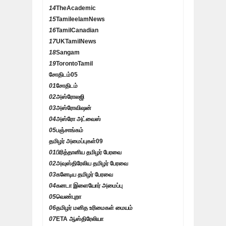
14
TheAcademic
15
TamileelamNews
16
TamilCanadian
17
UKTamilNews
18
Sangam
19
TorontoTamil
சோதிடம்
05
01
சோதிடம்
02
அஸ்ரோலஜி
03
அஸ்ரோவிஷன்
04
அஸ்ரோ அட்வைஸ்
05
பஞ்சாங்கம்
தமிழர் அமைப்புகள்
09
01
பிரித்தானிய தமிழர் பேரவை
02
அவுஸ்திரேலிய தமிழர் பேரவை
03
கனேடிய தமிழர் பேரவை
04
கனடா இளையோர் அமைப்பு
05
வெண்புறா
06
தமிழர் மனித உரிமைகள் மையம்
07
ETA ஆஸ்திரேலியா