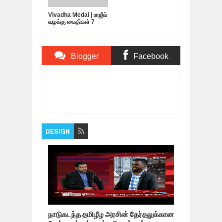
Vivadha Medai | ராஜீவ்
வழக்கு கைதிகள் 7
பேர்... விடுதலை
எப்போது?
Blogger
Facebook
Comments
Comments
Item Reviewed:
அதிமுக கூட்டணியின்
நம்பகத்தன்மையை சிதைத்துவிட்டாரா விஜயகாந்த்?
Rating:
5
Reviewed By:
Bagalavan
DESIGN
நாடுகடந்த தமிழீழ அரசின் தேர்தலுக்கான