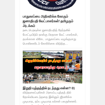
பாதுகாப்பை அதிகரிக்க கோரும்
ஜனாதிபதி வேட்பாளர்கள்! தமிழரும்
அடக்கம்
நடைபெறவுள்ள ஜனாதிபதித் தேர்தலில்
போட்டியிடும் நான்கு பிரதான வேட் பாளர்கள்,
தமக்கான விசேட பாதுகாப்பை வழங்குமாறு
பொலிஸாரிடம் கோரிக்கை விடுத்த...
இறுதி யுத்தத்தில் நடந்தது என்ன? 01
விடுதலைப்புலிகள் அமைப்பு யுத்தத் தில்
தோல்வியடைந்ததை இன்னும் ஜீரணிக்க
முடியாத, நம்ப முடியாத வர்கள் பலருள்ளனர்.