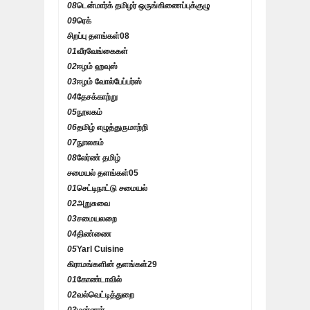
08
டென்மார்க் தமிழர் ஒருங்கிணைப்புக்குழு
09
ரெக்
சிறப்பு தளங்கள்
08
01
வீரவேங்கைகள்
02
ஈழம் ஹவுஸ்
03
ஈழம் வோல்பேப்பர்ஸ்
04
தேசக்காற்று
05
நூலகம்
06
தமிழ் எழுத்துருமாற்றி
07
நுாலகம்
08
லேர்ண் தமிழ்
சமையல் தளங்கள்
05
01
செட்டிநாட்டு சமையல்
02
அறுசுவை
03
சமையலறை
04
திண்ணை
05
Yarl Cuisine
கிராமங்களின் தளங்கள்
29
01
கோண்டாவில்
02
வல்வெட்டித்துறை