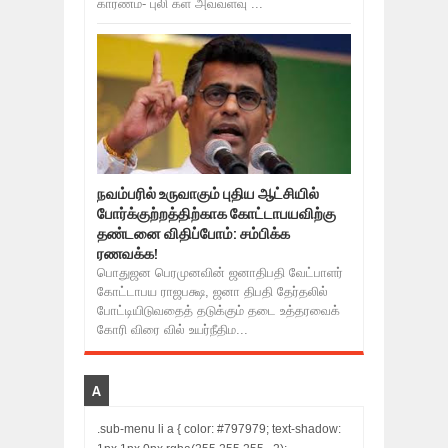
காரணம்- புலி கள் அவ்வளவு ...
நவம்பரில் உருவாகும் புதிய ஆட்சியில்
போர்க்குற்றத்திற்காக கோட்டாபயவிற்கு
தண்டனை விதிப்போம்: சம்பிக்க
ரணவக்க!
பொதுஜன பெரமுனவின் ஜனாதிபதி வேட்பாளர்
கோட்டாபய ராஜபக்ஷ, ஜனா திபதி தேர்தலில்
போட்டியிடுவதைத் தடுக்கும் தடை உத்தரவைக்
கோரி விரை வில் உயர்நீதிம...
A
.sub-menu li a { color: #797979; text-shadow: