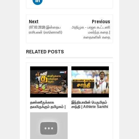
Next
Previous
(07.03.2019) இன்றைய
அதிமுக - பாஜக கூட்டணி
ராசிபலன் (காணொளி)
மலர்ந்த கதை |
கதைகளின் கதை
RELATED POSTS
தண்ணீருக்காக
இந்தியாவின் பெருமிதம்
தவமிருக்கும் தமிழகம் |
சாந்தி | Athlete Santhi
10.05.19
Soundarajan