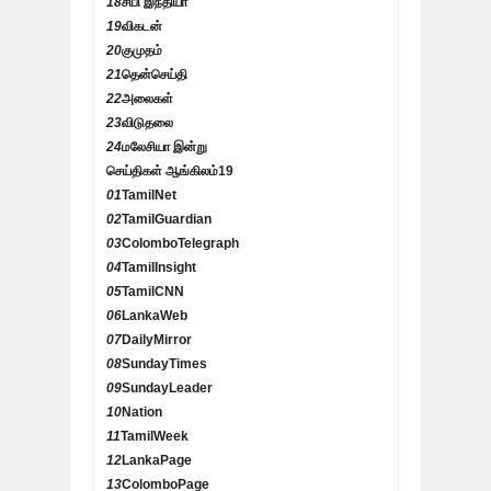
18
சிபி இந்தியா
19
விகடன்
20
குமுதம்
21
தென்செய்தி
22
அலைகள்
23
விடுதலை
24
மலேசியா இன்று
செய்திகள் ஆங்கிலம்
19
01
TamilNet
02
TamilGuardian
03
ColomboTelegraph
04
TamilInsight
05
TamilCNN
06
LankaWeb
07
DailyMirror
08
SundayTimes
09
SundayLeader
10
Nation
11
TamilWeek
12
LankaPage
13
ColomboPage