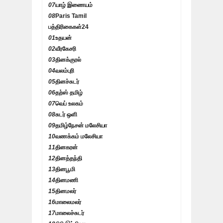
07
யாழ் இணையம்
08
Paris Tamil
பத்திரிகைகள்
24
01
உதயன்
02
வீரகேசரி
03
தினக்குரல்
04
வலம்புரி
05
தினச்சுடர்
06
தற்ஸ் தமிழ்
07
வெப் உலகம்
08
சுடர் ஒளி
09
தமிழ்நேசன் மலேசியா
10
வணக்கம் மலேசியா
11
தினகரன்
12
தினத்தந்தி
13
தினபூமி
14
தினமணி
15
தினமலர்
16
மாலைமலர்
17
மாலைச்சுடர்