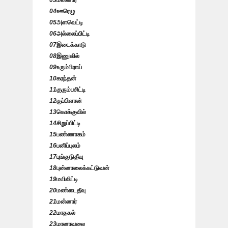
03
மன்னார்
04
ஊரெழு
05
அளவெட்டி
06
அல்லைப்பிட்டி
07
இடைக்காடு
08
இணுவில்
09
உரும்பிராய்
10
கரந்தன்
11
குரும்பசிட்டி
12
குப்பிளான்
13
கொக்குவில்
14
சிறுப்பிட்டி
15
பண்ணாகம்
16
பனிப்புலம்
17
புங்குடுதீவு
18
புன்னாலைக்கட்டுவன்
19
மயிலிட்டி
20
மண்டைதீவு
21
மன்னார்
22
மாதகல்
23
மானாவலை