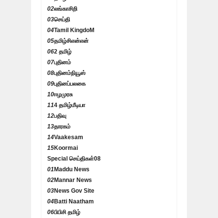
02
லங்காசிறி
03
செய்தி
04
Tamil KingdoM
05
தமிழ்சிஎன்என்
06
2 தமிழ்
07
புதினம்
08
புதினம்நியூஸ்
09
புதினப்பலகை
10
ஈழமுரசு
11
4 தமிழ்மீடியா
12
பதிவு
13
தாரகம்
14
Vaakesam
15
Koormai
Special செய்திகள்
08
01
Maddu News
02
Mannar News
03
News Gov Site
04
Batti Naatham
06
பிபிசி தமிழ்