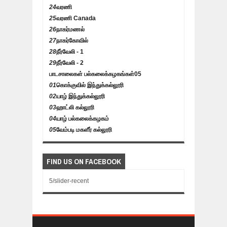
24
வரணி
25
வரணி Canada
26
நாகர்மணல்
27
நாகர்கோவில்
28
நீர்வேலி - 1
29
நீர்வேலி - 2
பாடசாலைகள் பல்கலைக்கழகங்கள்
05
01
கொக்குவில் இந்துக்கல்லூரி
02
யாழ் இந்துக்கல்லூரி
03
ஹாட்லி கல்லூரி
04
யாழ் பல்கலைக்கழகம்
05
வேம்படி மகளீர் கல்லூரி
FIND US ON FACEBOOK
5/slider-recent