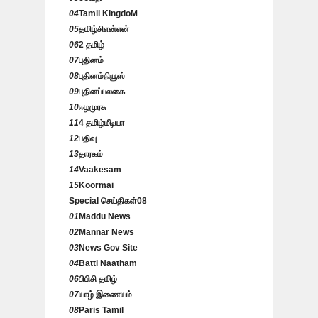
04
Tamil KingdoM
05
தமிழ்சிஎன்என்
06
2 தமிழ்
07
புதினம்
08
புதினம்நியூஸ்
09
புதினப்பலகை
10
ஈழமுரசு
11
4 தமிழ்மீடியா
12
பதிவு
13
தாரகம்
14
Vaakesam
15
Koormai
Special செய்திகள்
08
01
Maddu News
02
Mannar News
03
News Gov Site
04
Batti Naatham
06
பிபிசி தமிழ்
07
யாழ் இணையம்
08
Paris Tamil