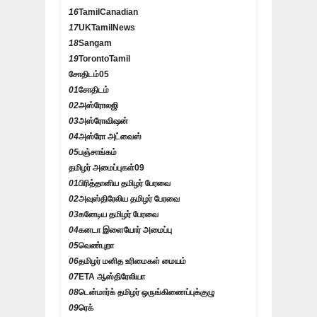
16
TamilCanadian
17
UKTamilNews
18
Sangam
19
TorontoTamil
சோதிடம்
05
01
சோதிடம்
02
அஸ்ரோலஜி
03
அஸ்ரோவிஷன்
04
அஸ்ரோ அட்வைஸ்
05
பஞ்சாங்கம்
தமிழர் அமைப்புகள்
09
01
பிரித்தானிய தமிழர் பேரவை
02
அவுஸ்திரேலிய தமிழர் பேரவை
03
கனேடிய தமிழர் பேரவை
04
கனடா இளையோர் அமைப்பு
05
வெண்புறா
06
தமிழர் மனித உரிமைகள் மையம்
07
ETA ஆஸ்திரேலியா
08
டென்மார்க் தமிழர் ஒருங்கிணைப்புக்குழு
09
ரெக்