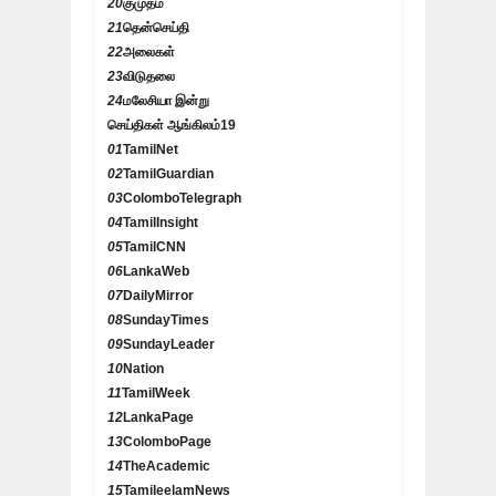
20
குமுதம்
21
தென்செய்தி
22
அலைகள்
23
விடுதலை
24
மலேசியா இன்று
செய்திகள் ஆங்கிலம்
19
01
TamilNet
02
TamilGuardian
03
ColomboTelegraph
04
TamilInsight
05
TamilCNN
06
LankaWeb
07
DailyMirror
08
SundayTimes
09
SundayLeader
10
Nation
11
TamilWeek
12
LankaPage
13
ColomboPage
14
TheAcademic
15
TamileelamNews