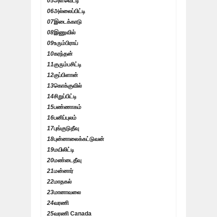
05
அளவெட்டி
06
அல்லைப்பிட்டி
07
இடைக்காடு
08
இணுவில்
09
உரும்பிராய்
10
கரந்தன்
11
குரும்பசிட்டி
12
குப்பிளான்
13
கொக்குவில்
14
சிறுப்பிட்டி
15
பண்ணாகம்
16
பனிப்புலம்
17
புங்குடுதீவு
18
புன்னாலைக்கட்டுவன்
19
மயிலிட்டி
20
மண்டைதீவு
21
மன்னார்
22
மாதகல்
23
மானாவலை
24
வரணி
25
வரணி Canada