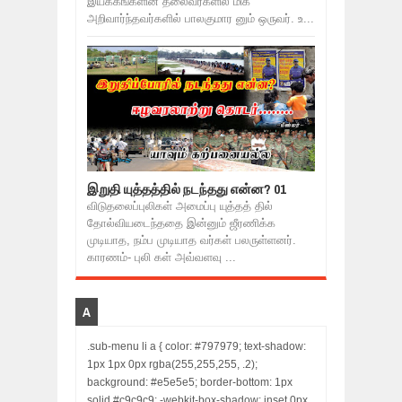
இயக்கங்களின் தலைவர்களில் மிக
அறிவார்ந்தவர்களில் பாலகுமார னும் ஒருவர். உ...
இறுதி யுத்தத்தில் நடந்தது என்ன? 01
விடுதலைப்புலிகள் அமைப்பு யுத்தத் தில்
தோல்வியடைந்ததை இன்னும் ஜீரணிக்க
முடியாத, நம்ப முடியாத வர்கள் பலருள்ளனர்.
காரணம்- புலி கள் அவ்வளவு ...
A
.sub-menu li a { color: #797979; text-shadow:
1px 1px 0px rgba(255,255,255, .2);
background: #e5e5e5; border-bottom: 1px
solid #c9c9c9; -webkit-box-shadow: inset 0px