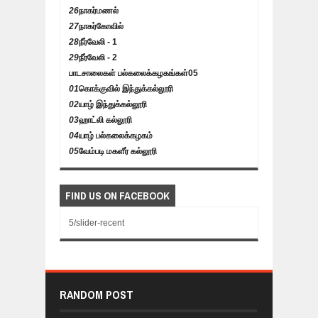
26
நாகர்மணல்
27
நாகர்கோவில்
28
நீர்வேலி - 1
29
நீர்வேலி - 2
பாடசாலைகள் பல்கலைக்கழகங்கள்
05
01
கொக்குவில் இந்துக்கல்லூரி
02
யாழ் இந்துக்கல்லூரி
03
ஹாட்லி கல்லூரி
04
யாழ் பல்கலைக்கழகம்
05
வேம்படி மகளீர் கல்லூரி
FIND US ON FACEBOOK
5/slider-recent
RANDOM POST