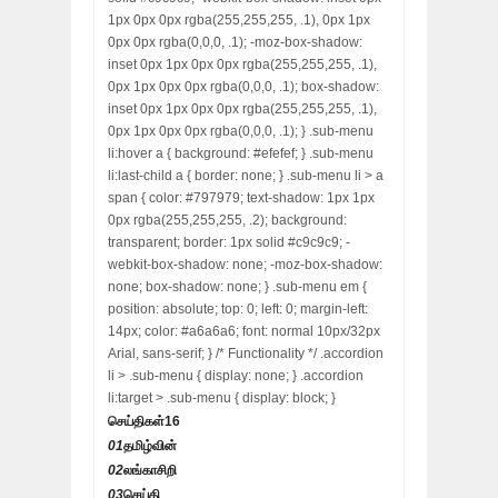
1px 0px 0px rgba(255,255,255, .1), 0px 1px
0px 0px rgba(0,0,0, .1); -moz-box-shadow:
inset 0px 1px 0px 0px rgba(255,255,255, .1),
0px 1px 0px 0px rgba(0,0,0, .1); box-shadow:
inset 0px 1px 0px 0px rgba(255,255,255, .1),
0px 1px 0px 0px rgba(0,0,0, .1); } .sub-menu
li:hover a { background: #efefef; } .sub-menu
li:last-child a { border: none; } .sub-menu li > a
span { color: #797979; text-shadow: 1px 1px
0px rgba(255,255,255, .2); background:
transparent; border: 1px solid #c9c9c9; -
webkit-box-shadow: none; -moz-box-shadow:
none; box-shadow: none; } .sub-menu em {
position: absolute; top: 0; left: 0; margin-left:
14px; color: #a6a6a6; font: normal 10px/32px
Arial, sans-serif; } /* Functionality */ .accordion
li > .sub-menu { display: none; } .accordion
li:target > .sub-menu { display: block; }
செய்திகள்
16
01
தமிழ்வின்
02
லங்காசிறி
03
செய்தி