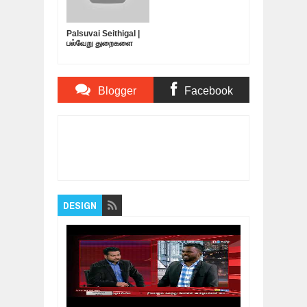
Palsuvai Seithigal |
பல்வேறு துறைகளை
பற்றிய சுவையான
செய்திகள் | 10-05-
2019
Blogger
Facebook
Comments
Comments
Item Reviewed:
காணமல் போனோர் போராட்டத்தில்
உண்மையில் நடந்தது என்ன?? முன்னாள்
மாணவரொன்றிய தலைவர் |
Rating:
5
Reviewed
By:
Bagalavan
DESIGN