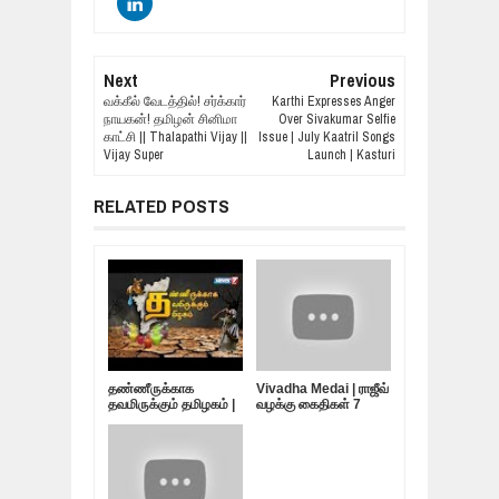
Next
Previous
வக்கீல் வேடத்தில்! சர்க்கார்
Karthi Expresses Anger
நாயகன்! தமிழன் சினிமா
Over Sivakumar Selfie
காட்சி || Thalapathi Vijay ||
Issue | July Kaatril Songs
Vijay Super
Launch | Kasturi
RELATED POSTS
தண்ணீருக்காக
Vivadha Medai | ராஜீவ்
தவமிருக்கும் தமிழகம் |
வழக்கு கைதிகள் 7
10.05.19
பேர்... விடுதலை
எப்போது?