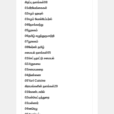
சிறப்பு தளங்கள்
08
01
வீரவேங்கைகள்
02
ஈழம் ஹவுஸ்
03
ஈழம் வோல்பேப்பர்ஸ்
04
தேசக்காற்று
05
நூலகம்
06
தமிழ் எழுத்துருமாற்றி
07
நுாலகம்
08
லேர்ண் தமிழ்
சமையல் தளங்கள்
05
01
செட்டிநாட்டு சமையல்
02
அறுசுவை
03
சமையலறை
04
திண்ணை
05
Yarl Cuisine
கிராமங்களின் தளங்கள்
29
01
கோண்டாவில்
02
வல்வெட்டித்துறை
03
மன்னார்
04
ஊரெழு