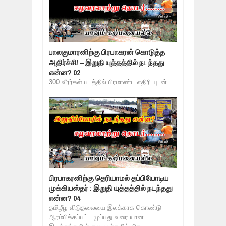
பாலகுமாரனிற்கு பிரபாகரன் கொடுத்த
அதிர்ச்சி! – இறுதி யுத்தத்தில் நடந்தது
என்ன? 02
300 வீரர்கள் படத்தில் பிரமாண்ட எதிரி யுடன்
பிரபாகரனிற்கு தெரியாமல் தப்பியோடிய
முக்கியஸ்தர் : இறுதி யுத்தத்தில் நடந்தது
என்ன? 04
தமிழீழ விடுதலையை இலக்காக கொண்டு
ஆரம்பிக்கப்பட்ட முப்பது வரை யான