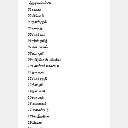
பத்திரிகைகள்
24
01
உதயன்
02
வீரகேசரி
03
தினக்குரல்
04
வலம்புரி
05
தினச்சுடர்
06
தற்ஸ் தமிழ்
07
வெப் உலகம்
08
சுடர் ஒளி
09
தமிழ்நேசன் மலேசியா
10
வணக்கம் மலேசியா
11
தினகரன்
12
தினத்தந்தி
13
தினபூமி
14
தினமணி
15
தினமலர்
16
மாலைமலர்
17
மாலைச்சுடர்
18
சிபி இந்தியா
19
விகடன்