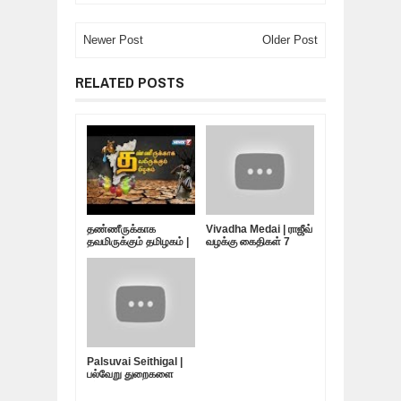
Newer Post
Older Post
RELATED POSTS
தண்ணீருக்காக
Vivadha Medai | ராஜீவ்
தவமிருக்கும் தமிழகம் |
வழக்கு கைதிகள் 7
10.05.19
பேர்... விடுதலை
எப்போது?
Palsuvai Seithigal |
பல்வேறு துறைகளை
பற்றிய சுவையான
செய்திகள் | 10-05-