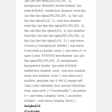
1px 1px 0px rgba(255,255,255, .2);
background: #e5e5e5; border-bottom: 1px
solid #c9c9c9; -webkit-box-shadow: inset 0px
1px 0px 0px rgba(255,255,255, .1), 0px 1px
0px 0px rgba(0,0,0, .1); -moz-box-shadow:
inset 0px 1px 0px 0px rgba(255,255,255, .1),
0px 1px 0px 0px rgba(0,0,0, .1); box-shadow:
inset 0px 1px 0px 0px rgba(255,255,255, .1),
0px 1px 0px 0px rgba(0,0,0, .1); } .sub-menu
li:hover a { background: #efefef; } .sub-menu
li:last-child a { border: none; } .sub-menu li > a
span { color: #797979; text-shadow: 1px 1px
0px rgba(255,255,255, .2); background:
transparent; border: 1px solid #c9c9c9; -
webkit-box-shadow: none; -moz-box-shadow:
none; box-shadow: none; } .sub-menu em {
position: absolute; top: 0; left: 0; margin-left:
14px; color: #a6a6a6; font: normal 10px/32px
Arial, sans-serif; } /* Functionality */ .accordion
li > .sub-menu { display: none; } .accordion
li:target > .sub-menu { display: block; }
செய்திகள்
16
01
தமிழ்வின்