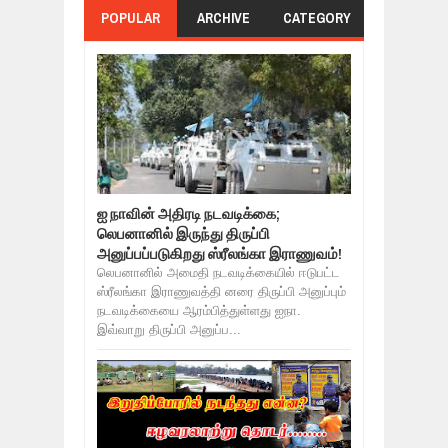
POPULAR
ARCHIVE
CATEGORY
ஐ நாவின் அதிரடி நடவடிக்கை;
லெபனானில் இருந்து திருப்பி
அனுப்பப்படுகிறது ஸ்ரீலங்கா இராணுவம்!
லெபனானில் அமைதி நடவடிக்கையில் ஈடுபட்ட
ஸ்ரீலங்கா இராணுவத்தி னரை திருப்பி அனுப்பும்
நடவடிக்கையை ஆரம்பித்துள்ளது ஐநா.
இவ்வாறு திருப்பி அனுப்ப...