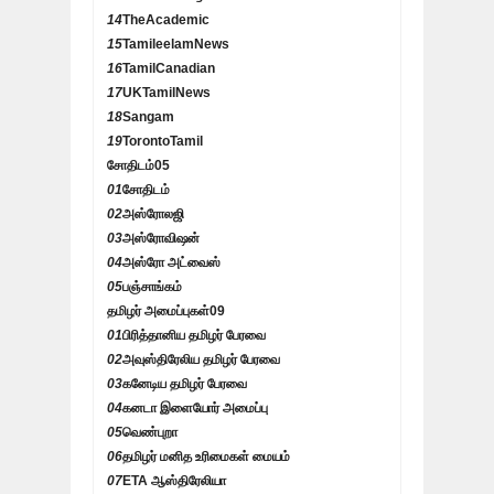
14
TheAcademic
15
TamileelamNews
16
TamilCanadian
17
UKTamilNews
18
Sangam
19
TorontoTamil
சோதிடம்
05
01
சோதிடம்
02
அஸ்ரோலஜி
03
அஸ்ரோவிஷன்
04
அஸ்ரோ அட்வைஸ்
05
பஞ்சாங்கம்
தமிழர் அமைப்புகள்
09
01
பிரித்தானிய தமிழர் பேரவை
02
அவுஸ்திரேலிய தமிழர் பேரவை
03
கனேடிய தமிழர் பேரவை
04
கனடா இளையோர் அமைப்பு
05
வெண்புறா
06
தமிழர் மனித உரிமைகள் மையம்
07
ETA ஆஸ்திரேலியா