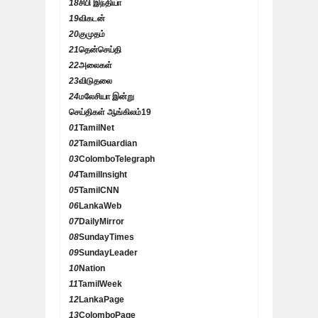
18
சிபி இந்தியா
19
விகடன்
20
குமுதம்
21
தென்செய்தி
22
அலைகள்
23
விடுதலை
24
மலேசியா இன்று
செய்திகள் ஆங்கிலம்
19
01
TamilNet
02
TamilGuardian
03
ColomboTelegraph
04
TamilInsight
05
TamilCNN
06
LankaWeb
07
DailyMirror
08
SundayTimes
09
SundayLeader
10
Nation
11
TamilWeek
12
LankaPage
13
ColomboPage