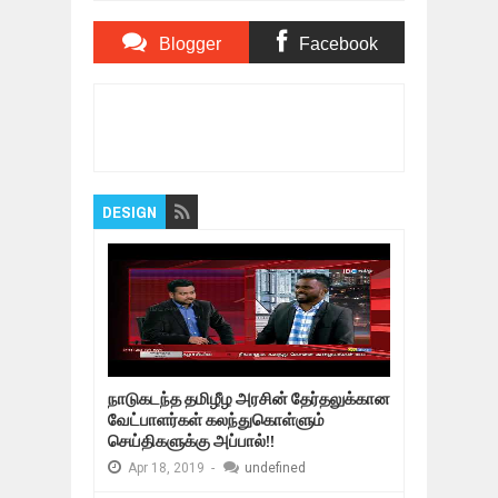
2019
Blogger
Facebook
Comments
Comments
Item Reviewed:
உறவுப்பாலம் (பாகம் 23) வாய்பேச
முடியாதவர்களின் வலி சுமந்த வாழ்க்கை விவரணம்|
Rating:
5
Reviewed By:
Bagalavan
DESIGN
நாடுகடந்த தமிழீழ அரசின் தேர்தலுக்கான
வேட்பாளர்கள் கலந்துகொள்ளும்
செய்திகளுக்கு அப்பால்!!
Apr
18,
2019
-
undefined