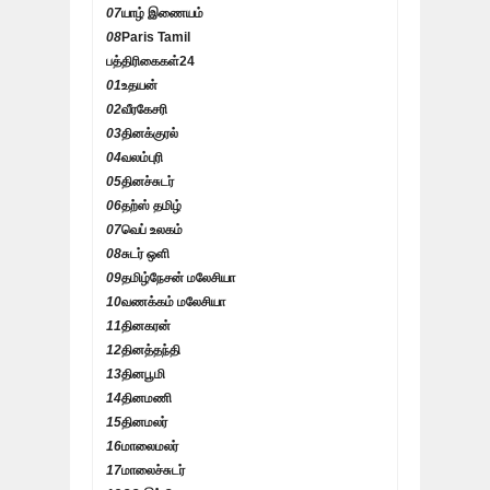
07
யாழ் இணையம்
08
Paris Tamil
பத்திரிகைகள்
24
01
உதயன்
02
வீரகேசரி
03
தினக்குரல்
04
வலம்புரி
05
தினச்சுடர்
06
தற்ஸ் தமிழ்
07
வெப் உலகம்
08
சுடர் ஒளி
09
தமிழ்நேசன் மலேசியா
10
வணக்கம் மலேசியா
11
தினகரன்
12
தினத்தந்தி
13
தினபூமி
14
தினமணி
15
தினமலர்
16
மாலைமலர்
17
மாலைச்சுடர்