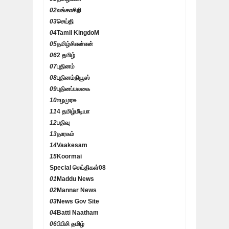
02
லங்காசிறி
03
செய்தி
04
Tamil KingdoM
05
தமிழ்சிஎன்என்
06
2 தமிழ்
07
புதினம்
08
புதினம்நியூஸ்
09
புதினப்பலகை
10
ஈழமுரசு
11
4 தமிழ்மீடியா
12
பதிவு
13
தாரகம்
14
Vaakesam
15
Koormai
Special செய்திகள்
08
01
Maddu News
02
Mannar News
03
News Gov Site
04
Batti Naatham
06
பிபிசி தமிழ்