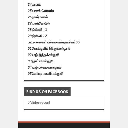
24
வரணி
25
வரணி Canada
26
நாகர்மணல்
27
நாகர்கோவில்
28
நீர்வேலி - 1
29
நீர்வேலி - 2
பாடசாலைகள் பல்கலைக்கழகங்கள்
05
01
கொக்குவில் இந்துக்கல்லூரி
02
யாழ் இந்துக்கல்லூரி
03
ஹாட்லி கல்லூரி
04
யாழ் பல்கலைக்கழகம்
05
வேம்படி மகளீர் கல்லூரி
FIND US ON FACEBOOK
5/slider-recent