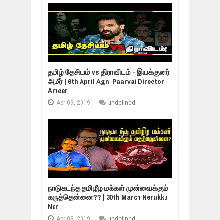
தமிழ் தேசியம் vs திராவிடம் - இயக்குனர்
அமீர் | 6th April Agni Paarvai Director
Ameer
Apr
09,
2019
-
undefined
நாடுகடந்த தமிழீழ மக்கள் முன்வைக்கும்
கருத்தென்னை?? | 30th March Nerukku
Ner
Apr
03,
2019
-
undefined