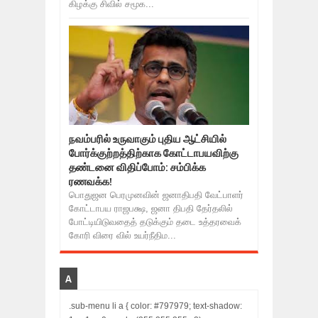
கிழக்கு சிவில் சமூக...
நவம்பரில் உருவாகும் புதிய ஆட்சியில்
போர்க்குற்றத்திற்காக கோட்டாபயவிற்கு
தண்டனை விதிப்போம்: சம்பிக்க
ரணவக்க!
பொதுஜன பெரமுனவின் ஜனாதிபதி வேட்பாளர்
கோட்டாபய ராஜபக்ஷ, ஜனா திபதி தேர்தலில்
போட்டியிடுவதைத் தடுக்கும் தடை உத்தரவைக்
கோரி விரை வில் உயர்நீதிம...
A
.sub-menu li a { color: #797979; text-shadow: