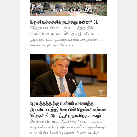
இறுதி யுத்தத்தில் நடந்தது என்ன? 01
விடுதலைப்புலிகள் அமைப்பு யுத்தத் தில்
தோல்வியடைந்ததை இன்னும் ஜீரணிக்க
முடியாத, நம்ப முடியாத வர்கள் பலருள்ளனர்.
காரணம்- புலி கள் அவ்வளவு ...
ஈழ யுத்தத்திற்கு பின்னர் முளைத்த
நீராவியடி புத்தர் கோயில்! தென்னிலங்கை
பிக்குவின் அடாத்து! ஐ.நாவிற்கு மகஜர்!
இலங்கையில் சட்ட ஆட்சியை நிலை நாட்டவும்
சிறுபான்மையினர் உரிமை களைப் பாதுகாக்கவும்
ஐ.நா.வின் பங்களிப்பு அவசியம் என வடக்கு