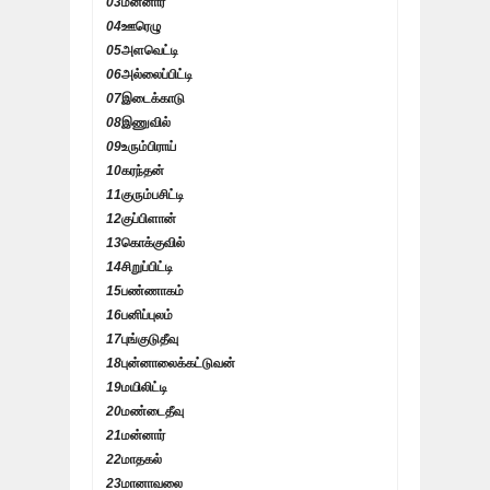
03
மன்னார்
04
ஊரெழு
05
அளவெட்டி
06
அல்லைப்பிட்டி
07
இடைக்காடு
08
இணுவில்
09
உரும்பிராய்
10
கரந்தன்
11
குரும்பசிட்டி
12
குப்பிளான்
13
கொக்குவில்
14
சிறுப்பிட்டி
15
பண்ணாகம்
16
பனிப்புலம்
17
புங்குடுதீவு
18
புன்னாலைக்கட்டுவன்
19
மயிலிட்டி
20
மண்டைதீவு
21
மன்னார்
22
மாதகல்
23
மானாவலை