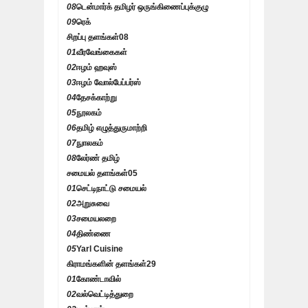
08
டென்மார்க் தமிழர் ஒருங்கிணைப்புக்குழு
09
ரெக்
சிறப்பு தளங்கள்
08
01
வீரவேங்கைகள்
02
ஈழம் ஹவுஸ்
03
ஈழம் வோல்பேப்பர்ஸ்
04
தேசக்காற்று
05
நூலகம்
06
தமிழ் எழுத்துருமாற்றி
07
நுாலகம்
08
லேர்ண் தமிழ்
சமையல் தளங்கள்
05
01
செட்டிநாட்டு சமையல்
02
அறுசுவை
03
சமையலறை
04
திண்ணை
05
Yarl Cuisine
கிராமங்களின் தளங்கள்
29
01
கோண்டாவில்
02
வல்வெட்டித்துறை