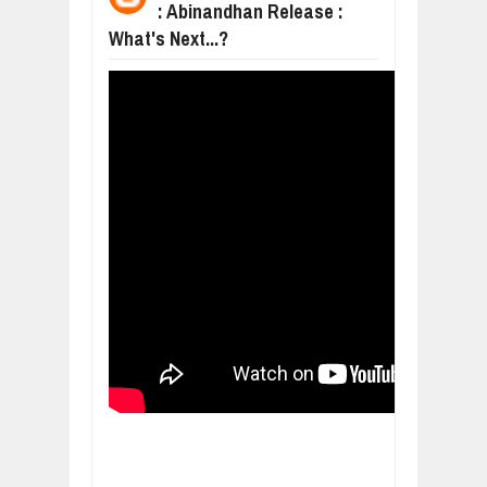
: Abinandhan Release :
நிர்க்கதி ஆக்கப்பட்டவர்களின் நீளும் க
Feb
24,
2019
What's Next...?
உலக நாடுகளே கண்டு அஞ்சும் தமிழனி
Feb
22,
2019
நாடுகடந்த தமிழீழ அரசாங்கத்தின் பிரதி
Feb
22,
2019
நாடுகடந்த தமிழீழ அரசின் தேர்தலுக்கா
Apr
18,
2019
தமிழ் தேசியம் VS திராவிடம் - இயக்க
Apr
09,
2019
நாடுகடந்த தமிழீழ மக்கள் முன்வைக்
Apr
03,
2019