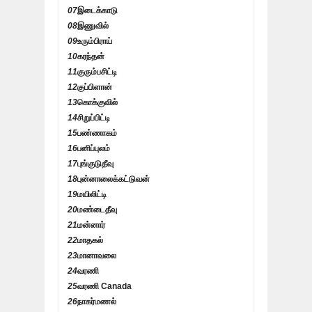
07
இடைக்காடு
08
இணுவில்
09
உரும்பிராய்
10
கரந்தன்
11
குரும்பசிட்டி
12
குப்பிளான்
13
கொக்குவில்
14
சிறுப்பிட்டி
15
பண்ணாகம்
16
பனிப்புலம்
17
புங்குடுதீவு
18
புன்னாலைக்கட்டுவன்
19
மயிலிட்டி
20
மண்டைதீவு
21
மன்னார்
22
மாதகல்
23
மானாவலை
24
வரணி
25
வரணி Canada
26
நாகர்மணல்