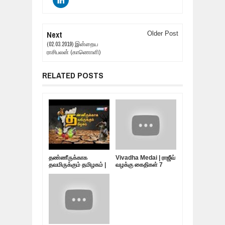
Next
Older Post
(02.03.2019) இன்றைய
ராசிபலன் (காணொளி)
RELATED POSTS
தண்ணீருக்காக
Vivadha Medai | ராஜீவ்
தவமிருக்கும் தமிழகம் |
வழக்கு கைதிகள் 7
10.05.19
பேர்... விடுதலை
எப்போது?