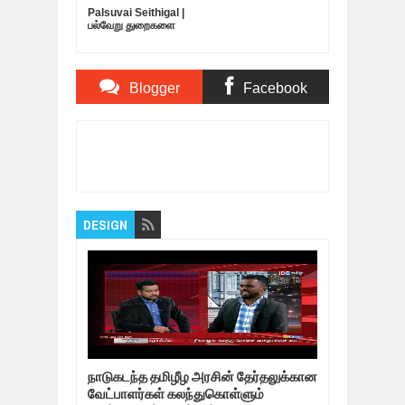
Palsuvai Seithigal |
பல்வேறு துறைகளை
பற்றிய சுவையான
செய்திகள் | 10-05-
2019
Blogger
Facebook
Comments
Comments
Item Reviewed:
(01/03/2019) Ayutha Ezhuthu
: Abinandhan Release : What's Next...?
Rating:
5
Reviewed By:
Bagalavan
DESIGN
நாடுகடந்த தமிழீழ அரசின் தேர்தலுக்கான
வேட்பாளர்கள் கலந்துகொள்ளும்