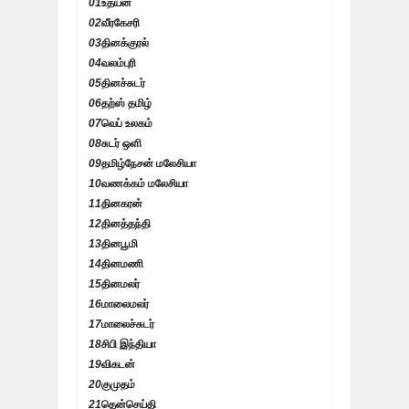
01
உதயன்
02
வீரகேசரி
03
தினக்குரல்
04
வலம்புரி
05
தினச்சுடர்
06
தற்ஸ் தமிழ்
07
வெப் உலகம்
08
சுடர் ஒளி
09
தமிழ்நேசன் மலேசியா
10
வணக்கம் மலேசியா
11
தினகரன்
12
தினத்தந்தி
13
தினபூமி
14
தினமணி
15
தினமலர்
16
மாலைமலர்
17
மாலைச்சுடர்
18
சிபி இந்தியா
19
விகடன்
20
குமுதம்
21
தென்செய்தி