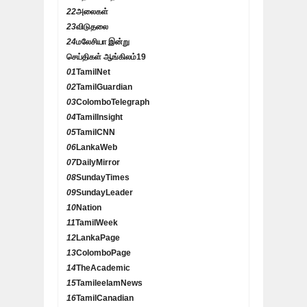
22
அலைகள்
23
விடுதலை
24
மலேசியா இன்று
செய்திகள் ஆங்கிலம்
19
01
TamilNet
02
TamilGuardian
03
ColomboTelegraph
04
TamilInsight
05
TamilCNN
06
LankaWeb
07
DailyMirror
08
SundayTimes
09
SundayLeader
10
Nation
11
TamilWeek
12
LankaPage
13
ColomboPage
14
TheAcademic
15
TamileelamNews
16
TamilCanadian