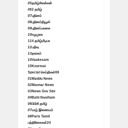
05
தமிழ்சிஎன்என்
06
2 தமிழ்
07
புதினம்
08
புதினம்நியூஸ்
09
புதினப்பலகை
10
ஈழமுரசு
11
4 தமிழ்மீடியா
12
பதிவு
13
தாரகம்
14
Vaakesam
15
Koormai
Special செய்திகள்
08
01
Maddu News
02
Mannar News
03
News Gov Site
04
Batti Naatham
06
பிபிசி தமிழ்
07
யாழ் இணையம்
08
Paris Tamil
பத்திரிகைகள்
24