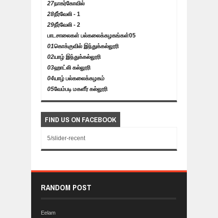
27
நாகர்கோவில்
28
நீர்வேலி - 1
29
நீர்வேலி - 2
பாடசாலைகள் பல்கலைக்கழகங்கள்
05
01
கொக்குவில் இந்துக்கல்லூரி
02
யாழ் இந்துக்கல்லூரி
03
ஹாட்லி கல்லூரி
04
யாழ் பல்கலைக்கழகம்
05
வேம்படி மகளீர் கல்லூரி
FIND US ON FACEBOOK
5/slider-recent
RANDOM POST
Eelam