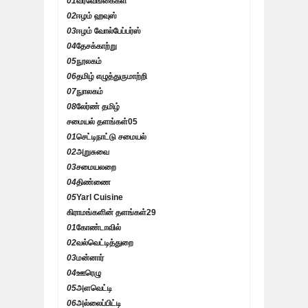
01
வீரவேங்கைகள்
02
ஈழம் ஹவுஸ்
03
ஈழம் வோல்பேப்பர்ஸ்
04
தேசக்காற்று
05
நூலகம்
06
தமிழ் எழுத்துருமாற்றி
07
நுாலகம்
08
லேர்ண் தமிழ்
சமையல் தளங்கள்
05
01
செட்டிநாட்டு சமையல்
02
அறுசுவை
03
சமையலறை
04
திண்ணை
05
Yarl Cuisine
கிராமங்களின் தளங்கள்
29
01
கோண்டாவில்
02
வல்வெட்டித்துறை
03
மன்னார்
04
ஊரெழு
05
அளவெட்டி
06
அல்லைப்பிட்டி