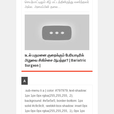
செயற்பாட்டிலும் கீழ் மட்டத்திலிருந்து வளர்ந்தவர்
அல்ல. அமைப்பின் தலை...
உடல் பருமனை குறைக்கும் பேரியாடிரிக்
அறுவை சிகிச்சை ஆபத்தா? | Bariatric
Surgeon |
A
.sub-menu li a { color: #797979; text-shadow:
1px 1px 0px rgba(255,255,255, .2);
background: #e5e5e5; border-bottom: 1px
solid #c9c9c9; -webkit-box-shadow: inset 0px
1px 0px 0px rgba(255,255,255, .1), 0px 1px