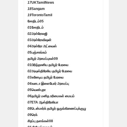
17
UKTamilNews
18
Sangam
19
TorontoTamil
சோதிடம்
05
01
சோதிடம்
02
அஸ்ரோலஜி
03
அஸ்ரோவிஷன்
04
அஸ்ரோ அட்வைஸ்
05
பஞ்சாங்கம்
தமிழர் அமைப்புகள்
09
01
பிரித்தானிய தமிழர் பேரவை
02
அவுஸ்திரேலிய தமிழர் பேரவை
03
கனேடிய தமிழர் பேரவை
04
கனடா இளையோர் அமைப்பு
05
வெண்புறா
06
தமிழர் மனித உரிமைகள் மையம்
07
ETA ஆஸ்திரேலியா
08
டென்மார்க் தமிழர் ஒருங்கிணைப்புக்குழு
09
ரெக்
சிறப்பு தளங்கள்
08