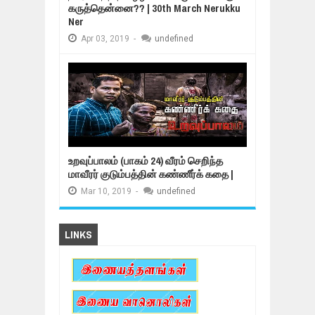
கருத்தென்னை?? | 30th March Nerukku
Ner
Apr
03,
2019
-
undefined
உறவுப்பாலம் (பாகம் 24) வீரம் செறிந்த
மாவீரர் குடும்பத்தின் கண்ணீர்க் கதை |
Mar
10,
2019
-
undefined
LINKS