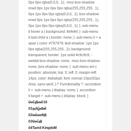
0px 0px rgba(0,0,0, .1); -moz-box-shadow:
inset 0px 1px 0px 0px rgba(255,255,255, .1),
0px 1px 0px 0px rgba(0,0,0, .1); box-shadow:
inset 0px 1px 0px 0px rgba(255,255,255, .1),
0px 1px 0px 0px rgba(0,0,0, .1); } .sub-menu
li:hover a { background: #efefef; } .sub-menu
li:last-child a { border: none; } .sub-menu li > a
span { color: #797979; text-shadow: 1px 1px
0px rgba(255,255,255, .2); background:
transparent; border: 1px solid #c9c9c9; -
webkit-box-shadow: none; -moz-box-shadow:
none; box-shadow: none; } .sub-menu em {
position: absolute; top: 0; left: 0; margin-left:
14px; color: #a6a6a6; font: normal 10px/32px
Arial, sans-serif; } /* Functionality */ .accordion
li > .sub-menu { display: none; } .accordion
li:target > .sub-menu { display: block; }
செய்திகள்
16
01
தமிழ்வின்
02
லங்காசிறி
03
செய்தி
04
Tamil KingdoM