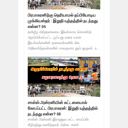
பிரபாகரனிற்கு தெரியாமல் தப்பியோடிய
முக்கியஸ்தர் : இறுதி யுத்தத்தில் நடந்தது
என்ன? 04
தமிழீழ விடுதலையை இலக்காக கொண்டு
ஆரம்பிக்கப்பட்ட முப்பது வரை யான
இயக்கங்களின் தலைவர்களில் மிக
அறிவார்ந்தவர்களில் பாலகுமார னும் ஒருவர். உ...
சாள்ஸ் அன்ரனியின் கட்டளையால்
கோபப்பட்ட பிரபாகரன்: இறுதி யுத்தத்தில்
நடந்தது என்ன? 08
சாள்ஸ் அன்ரனி இராணுவ கட்ட மைப்பில்
கீழிருந்து வளர்ந்தவர் அல்ல. களச்