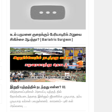
உடல் பருமனை குறைக்கும் பேரியாடிரிக் அறுவை
சிகிச்சை ஆபத்தா? | Bariatric Surgeon |
இறுதி யுத்தத்தில் நடந்தது என்ன? 01
விடுதலைப்புலிகள் அமைப்பு யுத்தத் தில்
தோல்வியடைந்ததை இன்னும் ஜீரணிக்க முடியாத, நம்ப
முடியாத வர்கள் பலருள்ளனர். காரணம்- புலி கள்
அவ்வளவு ...