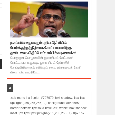
நவம்பரில் உருவாகும் புதிய ஆட்சியில்
போர்க்குற்றத்திற்காக கோட்டாபயவிற்கு
தண்டனை விதிப்போம்: சம்பிக்க ரணவக்க!
பொதுஜன பெரமுனவின் ஜனாதிபதி வேட்பாளர்
கோட்டாபய ராஜபக்ஷ, ஜனா திபதி தேர்தலில்
போட்டியிடுவதைத் தடுக்கும் தடை உத்தரவைக் கோரி
விரை வில் உயர்நீதிம...
A
.sub-menu li a { color: #797979; text-shadow: 1px 1px
0px rgba(255,255,255, .2); background: #e5e5e5;
border-bottom: 1px solid #c9c9c9; -webkit-box-shadow:
inset 0px 1px 0px 0px rgba(255,255,255, .1), 0px 1px