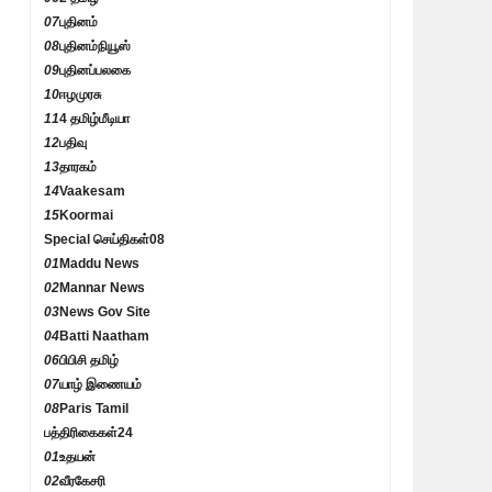
07
புதினம்
08
புதினம்நியூஸ்
09
புதினப்பலகை
10
ஈழமுரசு
11
4 தமிழ்மீடியா
12
பதிவு
13
தாரகம்
14
Vaakesam
15
Koormai
Special செய்திகள்
08
01
Maddu News
02
Mannar News
03
News Gov Site
04
Batti Naatham
06
பிபிசி தமிழ்
07
யாழ் இணையம்
08
Paris Tamil
பத்திரிகைகள்
24
01
உதயன்
02
வீரகேசரி