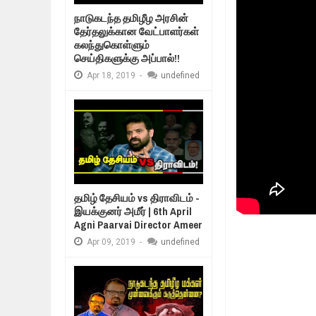
Feb
24,
2019
நாடுகடந்த தமிழீழ அரசின்
உலக நாடுகளே கண்டு அஞ்சும் தமிழ
தேர்தலுக்கான வேட்பாளர்கள்
Feb
22,
2019
கலந்துகொள்ளும்
உறவுப்பாலம் (பாகம்
செய்திகளுக்கு அப்பால்!!
நாடுகடந்த தமிழீழ அரசாங்கத்தின் பிர
குடும்பத்தின் கண
Feb
22,
2019
Apr
18,
2019
-
undefined
நாடுகடந்த தமிழீழ அரசின் தேர்தலுக்
Apr
18,
2019
தமிழ் தேசியம் VS திராவிடம் - இயக்
Apr
09,
2019
நாடுகடந்த தமிழீழ மக்கள் முன்வைக
Apr
03,
2019
தமிழ் தேசியம் vs திராவிடம் -
இயக்குனர் அமீர் | 6th April
Agni Paarvai Director Ameer
Apr
09,
2019
-
undefined