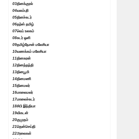
03
தினக்குரல்
04
வலம்புரி
05
தினச்சுடர்
06
தற்ஸ் தமிழ்
07
வெப் உலகம்
08
சுடர் ஒளி
09
தமிழ்நேசன் மலேசியா
10
வணக்கம் மலேசியா
11
தினகரன்
12
தினத்தந்தி
13
தினபூமி
14
தினமணி
15
தினமலர்
16
மாலைமலர்
17
மாலைச்சுடர்
18
சிபி இந்தியா
19
விகடன்
20
குமுதம்
21
தென்செய்தி
22
அலைகள்