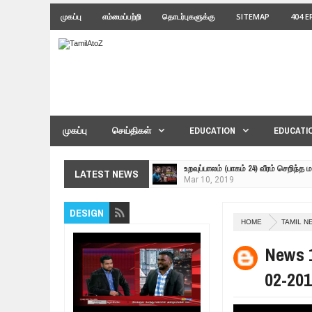
முகப்பு
எம்மைப்பற்றி
தொடர்புகளுக்கு
SITEMAP
404 
முகப்பு
செய்திகள்
EDUCATION
EDUCATI
உறவுப்பாலம் (பாகம் 24) வீரம் செறிந்த 
LATEST NEWS
Mar
10,
2019
ஸ்ரீலங்கா ராணுவத்திடம் கையளிக்கப்
DESIGN
Mar
07,
2019
HOME
TAMIL N
மக்கள் போராட்டம் ஜெனீவாவிலிருந்து
Mar
06,
2019
News 1
MORE INTERNATIONAL NGOS ARE 
02-201
Feb
26,
2019
நிர்க்கதி ஆக்கப்பட்டவர்களின் நீளும்