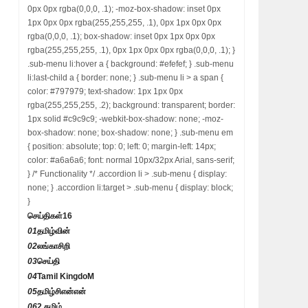
0px 0px rgba(0,0,0, .1); -moz-box-shadow: inset 0px
1px 0px 0px rgba(255,255,255, .1), 0px 1px 0px 0px
rgba(0,0,0, .1); box-shadow: inset 0px 1px 0px 0px
rgba(255,255,255, .1), 0px 1px 0px 0px rgba(0,0,0, .1); }
.sub-menu li:hover a { background: #efefef; } .sub-menu
li:last-child a { border: none; } .sub-menu li > a span {
color: #797979; text-shadow: 1px 1px 0px
rgba(255,255,255, .2); background: transparent; border:
1px solid #c9c9c9; -webkit-box-shadow: none; -moz-
box-shadow: none; box-shadow: none; } .sub-menu em
{ position: absolute; top: 0; left: 0; margin-left: 14px;
color: #a6a6a6; font: normal 10px/32px Arial, sans-serif;
} /* Functionality */ .accordion li > .sub-menu { display:
none; } .accordion li:target > .sub-menu { display: block;
}
செய்திகள்
16
01
தமிழ்வின்
02
லங்காசிறி
03
செய்தி
04
Tamil KingdoM
05
தமிழ்சிஎன்என்
06
2 தமிழ்