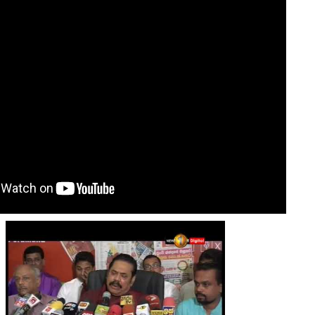
னின் வரலாற்று பெருமை கொண்ட வல்வை மண் !!!
நாடுகடந்த தமிழீழ அரசின் தேர்தலுக்கான
 24) வீரம் செறிந்த மாவீரர்
வேட்பாளர்கள் கலந்துகொள்ளும் செய்திகளு
திநிதிகளும் மக்களும் - விசேட செய்திகளுக்கு அப்பால்
்ணீர்க் கதை |
அப்பால்!!
கான வேட்பாளர்கள் கலந்துகொள்ளும் செய்திகளுக்கு அப்பால்!!
குனர் அமீர் | 6TH APRIL AGNI PAARVAI DIRECTOR AMEER
்கும் கருத்தென்னை?? | 30TH MARCH NERUKKU NER