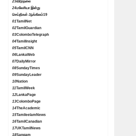
23
விடுதலை
24
மலேசியா இன்று
செய்திகள் ஆங்கிலம்
19
01
TamilNet
02
TamilGuardian
03
ColomboTelegraph
04
TamilInsight
05
TamilCNN
06
LankaWeb
07
DailyMirror
08
SundayTimes
09
SundayLeader
10
Nation
11
TamilWeek
12
LankaPage
13
ColomboPage
14
TheAcademic
15
TamileelamNews
16
TamilCanadian
17
UKTamilNews
18
Sangam