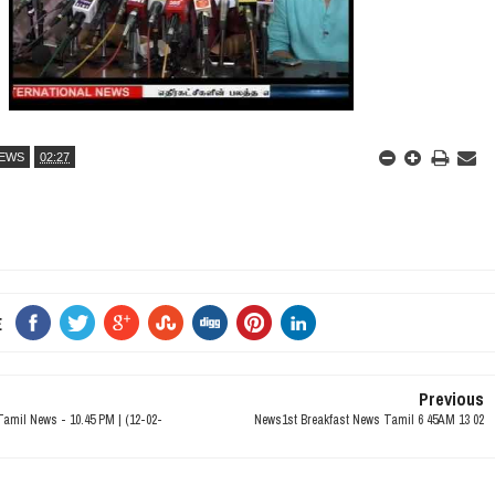
NEWS
02:27
E
Previous
amil News - 10.45 PM | (12-02-
News1st Breakfast News Tamil 6 45AM 13 02