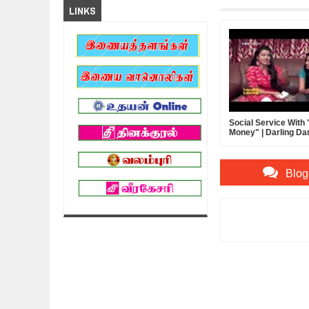
LINKS
Social Service With
Money" | Darling D
Blog
Item Reviewed:
News
Bagalavan