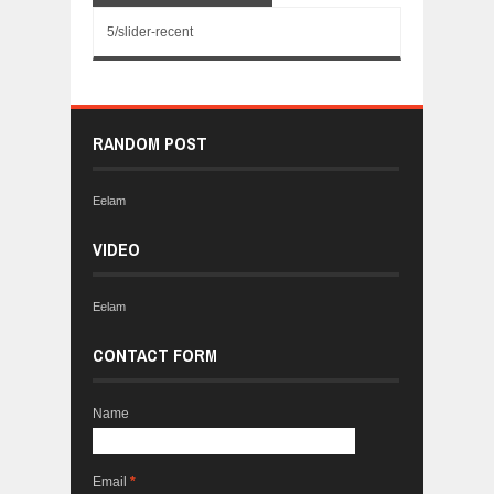
5/slider-recent
RANDOM POST
Eelam
VIDEO
Eelam
CONTACT FORM
Name
Email
*