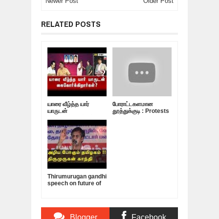
Newer Post
Older Post
RELATED POSTS
யாரை வீழ்த்த யார்
போராட்டகளமான
யாருடன்
தூத்துக்குடி : Protests
கைகோர்க்கிறார்கள்? |
Against Sterlite In
கேள்வி நேரம்
Tuticorin | Latest
Tamil News
Thirumurugan gandhi
speech on future of
tamilnadu tamil news
live tamil live news
tamil news redpix
Blogger
Facebook