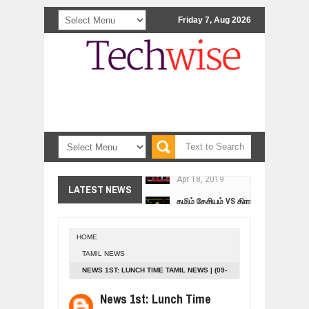
Friday 7, Aug 2026
<>
நாடுகடந்த தமிழீழ அரசின் தேர்தலுக்கா
Apr
18,
2019
தமிழ் தேசியம் VS திராவிடம் - இயக்க
LATEST NEWS
Apr
09,
2019
நாடுகடந்த தமிழீழ மக்கள் முன்வைக்
Apr
03,
2019
HOME
உறவுப்பாலம் (பாகம் 24) வீரம் செறிந்த மா
TAMIL NEWS
Mar
10,
2019
NEWS 1ST: LUNCH TIME TAMIL NEWS | (09-
ஸ்ரீலங்கா ராணுவத்திடம் கையளிக்கப்ப
02-2018)
Mar
07,
2019
News 1st: Lunch Time