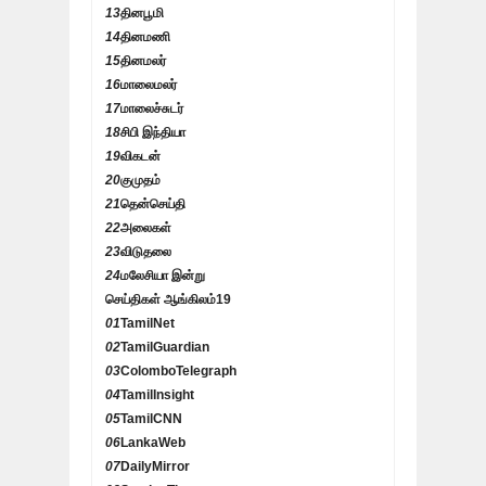
13
தினபூமி
14
தினமணி
15
தினமலர்
16
மாலைமலர்
17
மாலைச்சுடர்
18
சிபி இந்தியா
19
விகடன்
20
குமுதம்
21
தென்செய்தி
22
அலைகள்
23
விடுதலை
24
மலேசியா இன்று
செய்திகள் ஆங்கிலம்
19
01
TamilNet
02
TamilGuardian
03
ColomboTelegraph
04
TamilInsight
05
TamilCNN
06
LankaWeb
07
DailyMirror