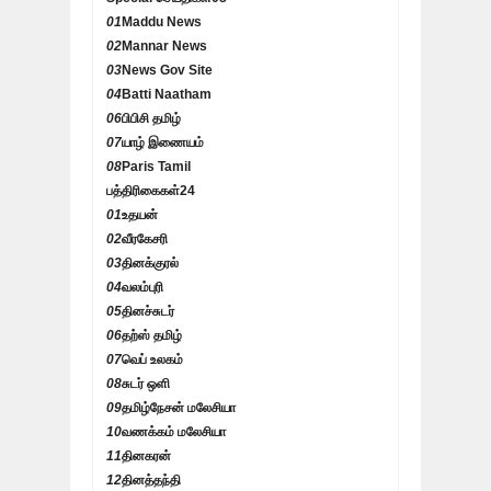
01
Maddu News
02
Mannar News
03
News Gov Site
04
Batti Naatham
06
பிபிசி தமிழ்
07
யாழ் இணையம்
08
Paris Tamil
பத்திரிகைகள்
24
01
உதயன்
02
வீரகேசரி
03
தினக்குரல்
04
வலம்புரி
05
தினச்சுடர்
06
தற்ஸ் தமிழ்
07
வெப் உலகம்
08
சுடர் ஒளி
09
தமிழ்நேசன் மலேசியா
10
வணக்கம் மலேசியா
11
தினகரன்
12
தினத்தந்தி