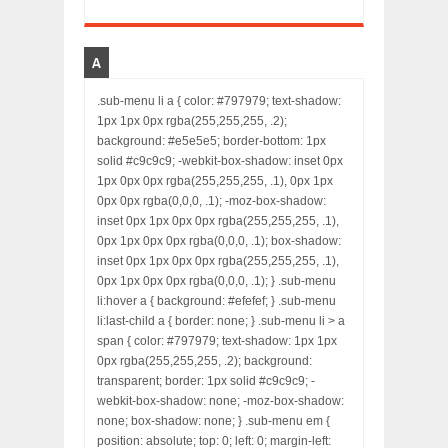
A
.sub-menu li a { color: #797979; text-shadow:
1px 1px 0px rgba(255,255,255, .2);
background: #e5e5e5; border-bottom: 1px
solid #c9c9c9; -webkit-box-shadow: inset 0px
1px 0px 0px rgba(255,255,255, .1), 0px 1px
0px 0px rgba(0,0,0, .1); -moz-box-shadow:
inset 0px 1px 0px 0px rgba(255,255,255, .1),
0px 1px 0px 0px rgba(0,0,0, .1); box-shadow:
inset 0px 1px 0px 0px rgba(255,255,255, .1),
0px 1px 0px 0px rgba(0,0,0, .1); } .sub-menu
li:hover a { background: #efefef; } .sub-menu
li:last-child a { border: none; } .sub-menu li > a
span { color: #797979; text-shadow: 1px 1px
0px rgba(255,255,255, .2); background:
transparent; border: 1px solid #c9c9c9; -
webkit-box-shadow: none; -moz-box-shadow:
none; box-shadow: none; } .sub-menu em {
position: absolute; top: 0; left: 0; margin-left: