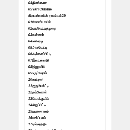
04
திண்ணை
05
Yarl Cuisine
கிராமங்களின் தளங்கள்
29
01
கோண்டாவில்
02
வல்வெட்டித்துறை
03
மன்னார்
04
ஊரெழு
05
அளவெட்டி
06
அல்லைப்பிட்டி
07
இடைக்காடு
08
இணுவில்
09
உரும்பிராய்
10
கரந்தன்
11
குரும்பசிட்டி
12
குப்பிளான்
13
கொக்குவில்
14
சிறுப்பிட்டி
15
பண்ணாகம்
16
பனிப்புலம்
17
புங்குடுதீவு