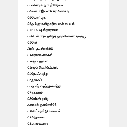
03
கனேடிய தமிழர் பேரவை
04
கனடா இளையோர் அமைப்பு
05
வெண்புறா
06
தமிழர் மனித உரிமைகள் மையம்
07
ETA ஆஸ்திரேலியா
08
டென்மார்க் தமிழர் ஒருங்கிணைப்புக்குழு
09
ரெக்
சிறப்பு தளங்கள்
08
01
வீரவேங்கைகள்
02
ஈழம் ஹவுஸ்
03
ஈழம் வோல்பேப்பர்ஸ்
04
தேசக்காற்று
05
நூலகம்
06
தமிழ் எழுத்துருமாற்றி
07
நுாலகம்
08
லேர்ண் தமிழ்
சமையல் தளங்கள்
05
01
செட்டிநாட்டு சமையல்
02
அறுசுவை
03
சமையலறை