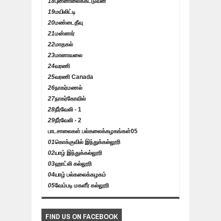
18
புன்னாலைக்கட்டுவன்
19
மயிலிட்டி
20
மண்டைதீவு
21
மன்னார்
22
மாதகல்
23
மானாவலை
24
வரணி
25
வரணி Canada
26
நாகர்மணல்
27
நாகர்கோவில்
28
நீர்வேலி - 1
29
நீர்வேலி - 2
பாடசாலைகள் பல்கலைக்கழகங்கள்
05
01
கொக்குவில் இந்துக்கல்லூரி
02
யாழ் இந்துக்கல்லூரி
03
ஹாட்லி கல்லூரி
04
யாழ் பல்கலைக்கழகம்
05
வேம்படி மகளீர் கல்லூரி
FIND US ON FACEBOOK