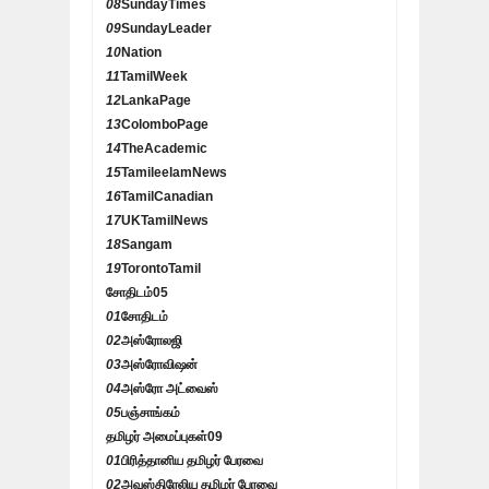
08
SundayTimes
09
SundayLeader
10
Nation
11
TamilWeek
12
LankaPage
13
ColomboPage
14
TheAcademic
15
TamileelamNews
16
TamilCanadian
17
UKTamilNews
18
Sangam
19
TorontoTamil
சோதிடம்
05
01
சோதிடம்
02
அஸ்ரோலஜி
03
அஸ்ரோவிஷன்
04
அஸ்ரோ அட்வைஸ்
05
பஞ்சாங்கம்
தமிழர் அமைப்புகள்
09
01
பிரித்தானிய தமிழர் பேரவை
02
அவுஸ்திரேலிய தமிழர் பேரவை