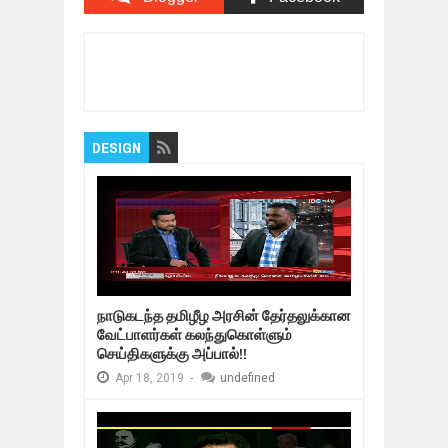
Comments
Comments
Item Reviewed:
News 1st: Lunch Time Tamil
News | (09-02-2018)
Rating:
5
Reviewed By:
Bagalavan
DESIGN
நாடுகடந்த தமிழீழ அரசின் தேர்தலுக்கான
வேட்பாளர்கள் கலந்துகொள்ளும்
செய்திகளுக்கு அப்பால்!!
Apr
18,
2019
-
undefined