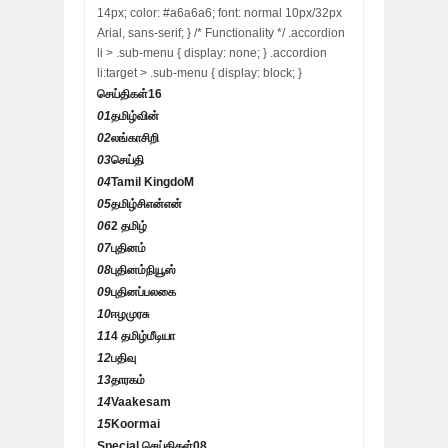
14px; color: #a6a6a6; font: normal 10px/32px
Arial, sans-serif; } /* Functionality */ .accordion
li > .sub-menu { display: none; } .accordion
li:target > .sub-menu { display: block; }
செய்திகள்
16
01
தமிழ்வின்
02
லங்காசிறி
03
செய்தி
04
Tamil KingdoM
05
தமிழ்சிஎன்என்
06
2 தமிழ்
07
புதினம்
08
புதினம்நியூஸ்
09
புதினப்பலகை
10
ஈழமுரசு
11
4 தமிழ்மீடியா
12
பதிவு
13
தாரகம்
14
Vaakesam
15
Koormai
Special செய்திகள்
08