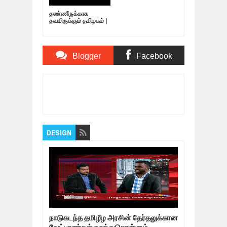
தண்ணீருக்காக
தவமிருக்கும் தமிழகம் |
09.05.19
Blogger
Facebook
Comments
Comments
Item Reviewed:
7 பேர் விடுதலை தமிழக அரசு
கடிதம் குடியரசு தலைவருக்கு அனுப்பாமலே
நிராகரிப்பு?
Rating:
5
Reviewed By:
Bagalavan
DESIGN
நாடுகடந்த தமிழீழ அரசின் தேர்தலுக்கான