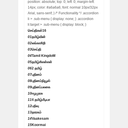
position: absolute; top: 0; left: 0; margin-left:
14px; color: #a6a6a6; font: normal 10px/32px
Arial, sans-serif; } /* Functionality */ .accordion
li > .sub-menu { display: none; } .accordion
li:target > .sub-menu { display: block; }
செய்திகள்
16
01
தமிழ்வின்
02
லங்காசிறி
03
செய்தி
04
Tamil KingdoM
05
தமிழ்சிஎன்என்
06
2 தமிழ்
07
புதினம்
08
புதினம்நியூஸ்
09
புதினப்பலகை
10
ஈழமுரசு
11
4 தமிழ்மீடியா
12
பதிவு
13
தாரகம்
14
Vaakesam
15
Koormai