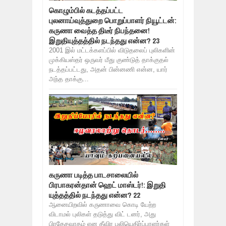
கொழும்பில் கடத்தப்பட்ட
புலனாய்வுத்துறை பொறுப்பாளர் நியூட்டன்:
கருணா வைத்த திடீர் நிபந்தனை!
இறுதியுத்தத்தில் நடந்தது என்ன? 23
2001 இல் மட்டக்களப்பில் விடுதலைப் புலிகளின்
முக்கியஸ்தர் ஒருவர் மீது குண்டுத் தாக்குதல்
நடத்தப்பட்டது, அதன் பின்னணி என்ன, யார்
அந்த தாக்கு...
கருணா படித்த பாடசாலையில்
பிரபாகரன்தான் ஹெட் மாஸ்டர்!: இறுதி
யுத்தத்தில் நடந்தது என்ன? 22
ஆனையிறவில் கருணாவை கொடி யேற்ற
விடாமல் புலிகள் தடுத்து விட் டனர், அது
பிரதேசவாதம் என தீவிர புலியெதிர்ப்பாளர்கள்