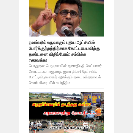
நவம்பரில் உருவாகும் புதிய ஆட்சியில்
போர்க்குற்றத்திற்காக கோட்டாபயவிற்கு
தண்டனை விதிப்போம்: சம்பிக்க
ரணவக்க!
பொதுஜன பெரமுனவின் ஜனாதிபதி வேட்பாளர்
கோட்டாபய ராஜபக்ஷ, ஜனா திபதி தேர்தலில்
போட்டியிடுவதைத் தடுக்கும் தடை உத்தரவைக்
கோரி விரை வில் உயர்நீதிம...