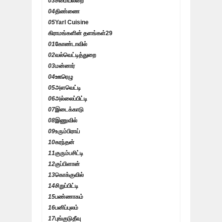
03
சமையலறை
04
திண்ணை
05
Yarl Cuisine
கிராமங்களின் தளங்கள்
29
01
கோண்டாவில்
02
வல்வெட்டித்துறை
03
மன்னார்
04
ஊரெழு
05
அளவெட்டி
06
அல்லைப்பிட்டி
07
இடைக்காடு
08
இணுவில்
09
உரும்பிராய்
10
கரந்தன்
11
குரும்பசிட்டி
12
குப்பிளான்
13
கொக்குவில்
14
சிறுப்பிட்டி
15
பண்ணாகம்
16
பனிப்புலம்
17
புங்குடுதீவு