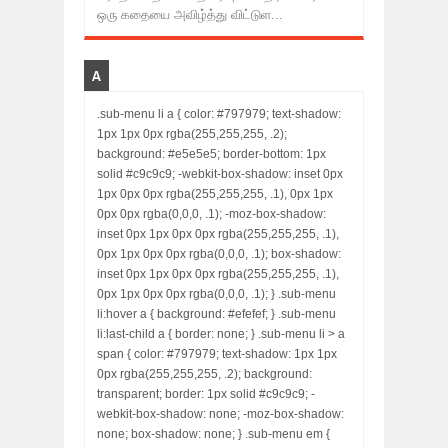
ஒரு கதையை அவிழ்த்து விட்டுள...
A
.sub-menu li a { color: #797979; text-shadow:
1px 1px 0px rgba(255,255,255, .2);
background: #e5e5e5; border-bottom: 1px
solid #c9c9c9; -webkit-box-shadow: inset 0px
1px 0px 0px rgba(255,255,255, .1), 0px 1px
0px 0px rgba(0,0,0, .1); -moz-box-shadow:
inset 0px 1px 0px 0px rgba(255,255,255, .1),
0px 1px 0px 0px rgba(0,0,0, .1); box-shadow:
inset 0px 1px 0px 0px rgba(255,255,255, .1),
0px 1px 0px 0px rgba(0,0,0, .1); } .sub-menu
li:hover a { background: #efefef; } .sub-menu
li:last-child a { border: none; } .sub-menu li > a
span { color: #797979; text-shadow: 1px 1px
0px rgba(255,255,255, .2); background:
transparent; border: 1px solid #c9c9c9; -
webkit-box-shadow: none; -moz-box-shadow:
none; box-shadow: none; } .sub-menu em {