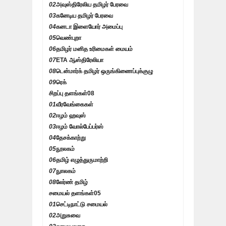
02
அவுஸ்திரேலிய தமிழர் பேரவை
03
கனேடிய தமிழர் பேரவை
04
கனடா இளையோர் அமைப்பு
05
வெண்புறா
06
தமிழர் மனித உரிமைகள் மையம்
07
ETA ஆஸ்திரேலியா
08
டென்மார்க் தமிழர் ஒருங்கிணைப்புக்குழு
09
ரெக்
சிறப்பு தளங்கள்
08
01
வீரவேங்கைகள்
02
ஈழம் ஹவுஸ்
03
ஈழம் வோல்பேப்பர்ஸ்
04
தேசக்காற்று
05
நூலகம்
06
தமிழ் எழுத்துருமாற்றி
07
நுாலகம்
08
லேர்ண் தமிழ்
சமையல் தளங்கள்
05
01
செட்டிநாட்டு சமையல்
02
அறுசுவை