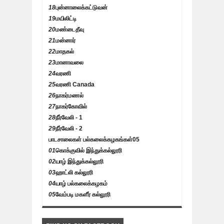
18
புன்னாலைக்கட்டுவன்
19
மயிலிட்டி
20
மண்டைதீவு
21
மன்னார்
22
மாதகல்
23
மானாவலை
24
வரணி
25
வரணி Canada
26
நாகர்மணல்
27
நாகர்கோவில்
28
நீர்வேலி - 1
29
நீர்வேலி - 2
பாடசாலைகள் பல்கலைக்கழகங்கள்
05
01
கொக்குவில் இந்துக்கல்லூரி
02
யாழ் இந்துக்கல்லூரி
03
ஹாட்லி கல்லூரி
04
யாழ் பல்கலைக்கழகம்
05
வேம்படி மகளீர் கல்லூரி