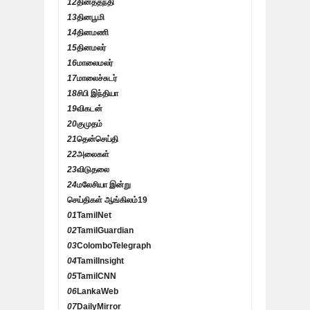
12
தினத்தந்தி
13
தினபூமி
14
தினமணி
15
தினமலர்
16
மாலைமலர்
17
மாலைச்சுடர்
18
சிபி இந்தியா
19
விகடன்
20
குமுதம்
21
தென்செய்தி
22
அலைகள்
23
விடுதலை
24
மலேசியா இன்று
செய்திகள் ஆங்கிலம்
19
01
TamilNet
02
TamilGuardian
03
ColomboTelegraph
04
TamilInsight
05
TamilCNN
06
LankaWeb
07
DailyMirror