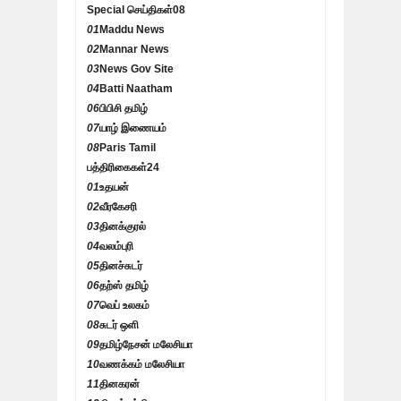
Special செய்திகள்
08
01
Maddu News
02
Mannar News
03
News Gov Site
04
Batti Naatham
06
பிபிசி தமிழ்
07
யாழ் இணையம்
08
Paris Tamil
பத்திரிகைகள்
24
01
உதயன்
02
வீரகேசரி
03
தினக்குரல்
04
வலம்புரி
05
தினச்சுடர்
06
தற்ஸ் தமிழ்
07
வெப் உலகம்
08
சுடர் ஒளி
09
தமிழ்நேசன் மலேசியா
10
வணக்கம் மலேசியா
11
தினகரன்