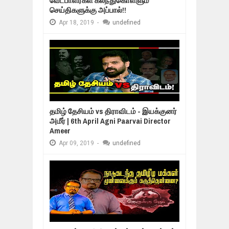
வேட்பாளர்கள் கலந்துகொள்ளும்
செய்திகளுக்கு அப்பால்!!
Apr
18,
2019
-
undefined
தமிழ் தேசியம் vs திராவிடம் - இயக்குனர்
அமீர் | 6th April Agni Paarvai Director
Ameer
Apr
09,
2019
-
undefined