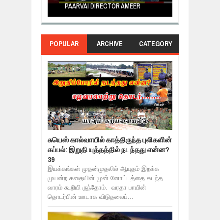
PAARVAI DIRECTOR AMEER
NERUKKU NER
POPULAR
ARCHIVE
CATEGORY
சுயெஸ் கால்வாயில் காத்திருந்த புலிகளின்
கப்பல்: இறுதி யுத்தத்தில் நடந்தது என்ன?
39
இயக்கங்கள் முதன்முதலில் ஆயுதம் இறக்க
முயன்ற கதையின் முன் னோட்டத்தை கடந்த
வாரம் கூறியி ருந்தோம். வரதா பாயின்
தொடர்பின் ஊடாக விடுதலைப்...