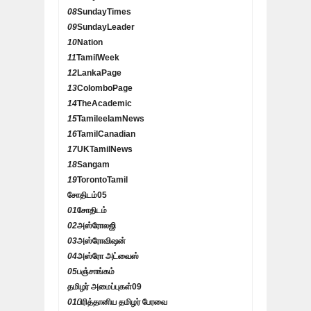
08
SundayTimes
09
SundayLeader
10
Nation
11
TamilWeek
12
LankaPage
13
ColomboPage
14
TheAcademic
15
TamileelamNews
16
TamilCanadian
17
UKTamilNews
18
Sangam
19
TorontoTamil
சோதிடம்
05
01
சோதிடம்
02
அஸ்ரோலஜி
03
அஸ்ரோவிஷன்
04
அஸ்ரோ அட்வைஸ்
05
பஞ்சாங்கம்
தமிழர் அமைப்புகள்
09
01
பிரித்தானிய தமிழர் பேரவை