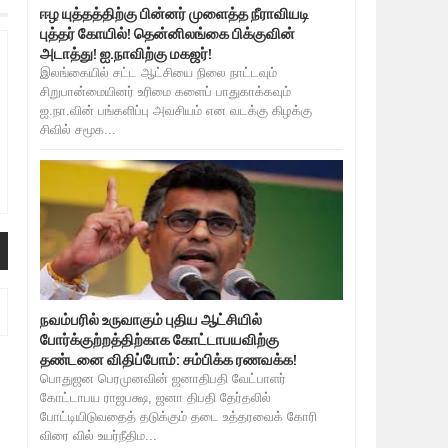
ஈழ யுத்தத்திற்கு பின்னர் முளைத்த நீராவியடி
புத்தர் கோயில்! தென்னிலங்கை பிக்குவின்
அடாத்து! ஐ.நாவிற்கு மகஜர்!
இலங்கையில் சட்ட ஆட்சியை நிலை நாட்டவும்
சிறுபான்மையினர் உரிமை களைப் பாதுகாக்கவும்
ஐ.நா.வின் பங்களிப்பு அவசியம் என வடக்கு கிழக்கு
சிவில் சமூக...
நவம்பரில் உருவாகும் புதிய ஆட்சியில்
போர்க்குற்றத்திற்காக கோட்டாபயவிற்கு
தண்டனை விதிப்போம்: சம்பிக்க ரணவக்க!
பொதுஜன பெரமுனவின் ஜனாதிபதி வேட்பாளர்
கோட்டாபய ராஜபக்ஷ, ஜனா திபதி தேர்தலில்
போட்டியிடுவதைத் தடுக்கும் தடை உத்தரவைக் கோரி
விரை வில் உயர்நீதிம...