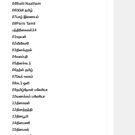
04
Batti Naatham
06
பிபிசி தமிழ்
07
யாழ் இணையம்
08
Paris Tamil
பத்திரிகைகள்
24
01
உதயன்
02
வீரகேசரி
03
தினக்குரல்
04
வலம்புரி
05
தினச்சுடர்
06
தற்ஸ் தமிழ்
07
வெப் உலகம்
08
சுடர் ஒளி
09
தமிழ்நேசன் மலேசியா
10
வணக்கம் மலேசியா
11
தினகரன்
12
தினத்தந்தி
13
தினபூமி
14
தினமணி
15
தினமலர்