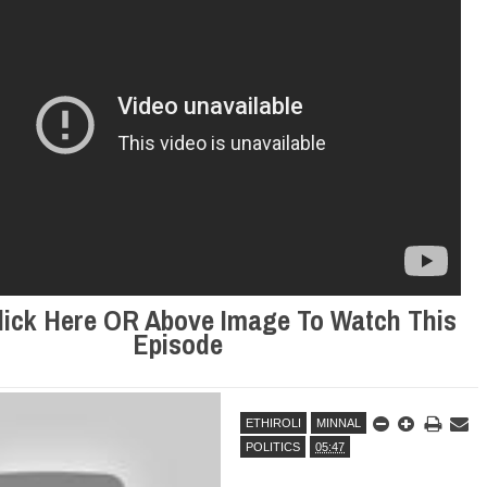
FAVOURING THE TAMIL EELAM CAUSE TAMIL NEWS LIVE
நாடுகடந்த தமிழீழ
உறவுப்பாலம் (பாகம் 24) வீரம் செறிந்த மாவீரர்
வேட்பாளர்கள் கலந
குடும்பத்தின் கண்ணீர்க் கதை |
அப்பால்!!
 கண்ணீர் கதை !!
னின் வரலாற்று பெருமை கொண்ட வல்வை மண் !!!
திநிதிகளும் மக்களும் - விசேட செய்திகளுக்கு அப்பால்
lick Here OR Above Image To Watch This
Episode
ETHIROLI
MINNAL
POLITICS
05:47