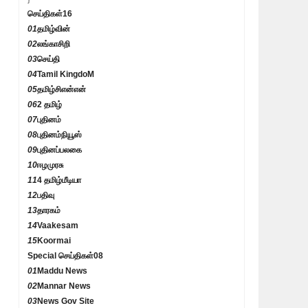
செய்திகள்
16
01
தமிழ்வின்
02
லங்காசிறி
03
செய்தி
04
Tamil KingdoM
05
தமிழ்சிஎன்என்
06
2 தமிழ்
07
புதினம்
08
புதினம்நியூஸ்
09
புதினப்பலகை
10
ஈழமுரசு
11
4 தமிழ்மீடியா
12
பதிவு
13
தாரகம்
14
Vaakesam
15
Koormai
Special செய்திகள்
08
01
Maddu News
02
Mannar News
03
News Gov Site