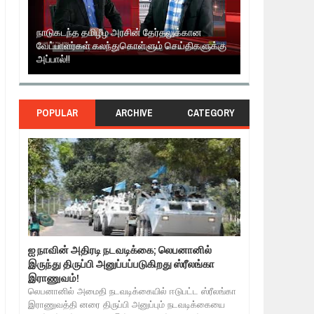
 அரசின் தேர்தலுக்கான
்துகொள்ளும் செய்திகளுக்கு
தமிழ் தேசியம் VS திராவிடம் - இயக்குனர் அமீர
6TH APRIL AGNI PAARVAI DIRECTOR AMEER
POPULAR
ARCHIVE
CATEGORY
ஐ நாவின் அதிரடி நடவடிக்கை; லெபனானில்
இருந்து திருப்பி அனுப்பப்படுகிறது ஸ்ரீலங்கா
இராணுவம்!
லெபனானில் அமைதி நடவடிக்கையில் ஈடுபட்ட ஸ்ரீலங்கா
இராணுவத்தி னரை திருப்பி அனுப்பும் நடவடிக்கையை