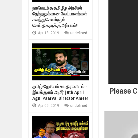
Mar
06,
2019
நாடுகடந்த தமிழீழ அரசின்
MORE INTERNATIONAL NGOS ARE 
தேர்தலுக்கான வேட்பாளர்கள்
Feb
26,
2019
கலந்துகொள்ளும்
செய்திகளுக்கு அப்பால்!!
நிர்க்கதி ஆக்கப்பட்டவர்களின் நீளும்
Feb
24,
2019
Apr
18,
2019
-
undefined
உலக நாடுகளே கண்டு அஞ்சும் தமிழ
Feb
22,
2019
நாடுகடந்த தமிழீழ அரசாங்கத்தின் பிர
Feb
22,
2019
தமிழ் தேசியம் vs திராவிடம் -
Please C
இயக்குனர் அமீர் | 6th April
Agni Paarvai Director Ameer
Apr
09,
2019
-
undefined