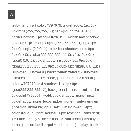
A
.sub-menu li a { color: #797979; text-shadow: 1px 1px
0px rgba(255,255,255, .2); background: #e5e5e5;
border-bottom: 1px solid #c9c9c9; -webkit-box-shadow:
inset 0px 1px 0px 0px rgba(255,255,255, .1), 0px 1px
0px 0px rgba(0,0,0, .1); -moz-box-shadow: inset 0px
1px 0px 0px rgba(255,255,255, .1), 0px 1px 0px 0px
rgba(0,0,0, .1); box-shadow: inset 0px 1px 0px 0px
rgba(255,255,255, .1), 0px 1px 0px 0px rgba(0,0,0, .1); }
.sub-menu li:hover a { background: #efefef; } .sub-menu
li:last-child a { border: none; } .sub-menu li > a span {
color: #797979; text-shadow: 1px 1px 0px
rgba(255,255,255, .2); background: transparent; border:
1px solid #c9c9c9; -webkit-box-shadow: none; -moz-
box-shadow: none; box-shadow: none; } .sub-menu em
{ position: absolute; top: 0; left: 0; margin-left: 14px;
color: #a6a6a6; font: normal 10px/32px Arial, sans-serif;
} /* Functionality */ .accordion li > .sub-menu { display:
none; } .accordion li:target > .sub-menu { display: block;
}