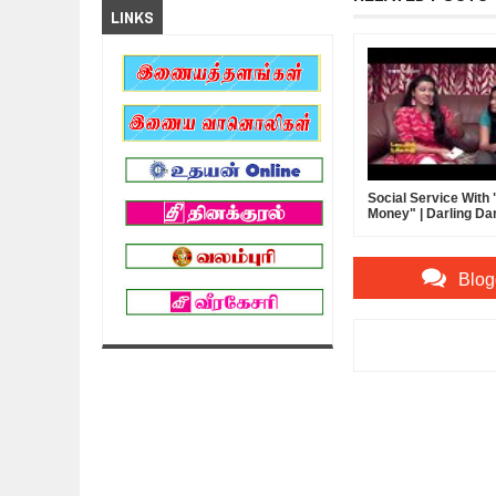
LINKS
Social Service With
Money" | Darling D
Blog
Item Reviewed:
Ethi