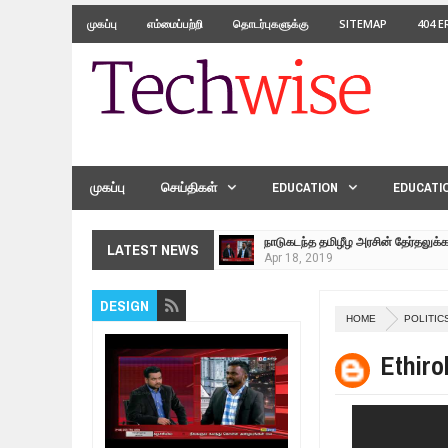
முகப்பு
எம்மைப்பற்றி
தொடர்புகளுக்கு
SITEMAP
404 
முகப்பு
செய்திகள்
EDUCATION
EDUCATI
நாடுகடந்த தமிழீழ அரசின் தேர்தலுக்
Apr
18,
2019
தமிழ் தேசியம் VS திராவிடம் - இயக்
LATEST NEWS
Apr
09,
2019
நாடுகடந்த தமிழீழ மக்கள் முன்வைக
DESIGN
Apr
03,
2019
HOME
POLITIC
உறவுப்பாலம் (பாகம் 24) வீரம் செறிந்த 
Ethiro
Mar
10,
2019
ஸ்ரீலங்கா ராணுவத்திடம் கையளிக்கப்
Mar
07,
2019
மக்கள் போராட்டம் ஜெனீவாவிலிருந்து