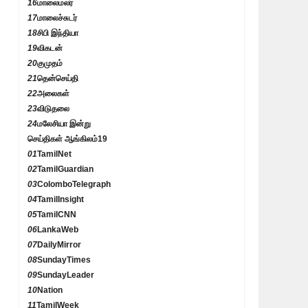
16
மாலைமலர்
17
மாலைச்சுடர்
18
சிபி இந்தியா
19
விகடன்
20
குமுதம்
21
தென்செய்தி
22
அலைகள்
23
விடுதலை
24
மலேசியா இன்று
செய்திகள் ஆங்கிலம்
19
01
TamilNet
02
TamilGuardian
03
ColomboTelegraph
04
TamilInsight
05
TamilCNN
06
LankaWeb
07
DailyMirror
08
SundayTimes
09
SundayLeader
10
Nation
11
TamilWeek