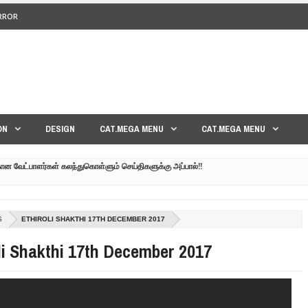
ERROR
<>
ON
DESIGN
CAT.MEGA MENU
CAT.MEGA MENU
கான வேட்பாளர்கள் கலந்துகொள்ளும் செய்திகளுக்கு அப்பால்!!
குனர் அமீர் | 6TH APRIL AGNI PAARVAI DIRECTOR AMEER
்கும் கருத்தென்னை?? | 30TH MARCH NERUKKU NER
S
ETHIROLI SHAKTHI 17TH DECEMBER 2017
மாவீரர் குடும்பத்தின் கண்ணீர்க் கதை |
li Shakthi 17th December 2017
பட்ட உறவுகளுக்கு நடந்தது என்ன??| GENEVA LIVE PART-02
 நேரலை!! | GENEVA LIVE PART-03 | SRI LANKA