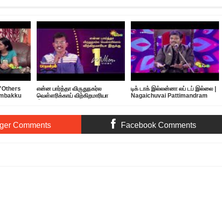
 "Others
என்ன பார்த்தா விருதுநகர்ல
டிக் டாக் இல்லன்னா லப் டப் இல்லை |
ambakku
வெள்ளரிக்காய் விற்கிறமாரியா
Nagaichuvai Pattimandram
இருக்கு | Nagaichuvai
@Virudhunagar | 03
Pattimandram - 04
ger Comments
Facebook Comments
roli Shakthi 17th December 2017
Rating:
5
Reviewed By:
Bagalavan