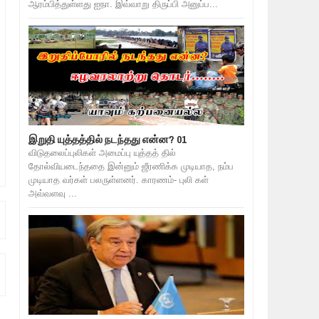
ஆரம்பித்துள்ளது ஐநா. இவ்வாறு திருப்பி அனுப்ப...
இறுதி யுத்தத்தில் நடந்தது என்ன? 01
விடுதலைப்புலிகள் அமைப்பு யுத்தத் தில்
தோல்வியடைந்ததை இன்னும் ஜீரணிக்க முடியாத, நம்ப
முடியாத வர்கள் பலருள்ளனர். காரணம்- புலி கள்
அவ்வளவு ...