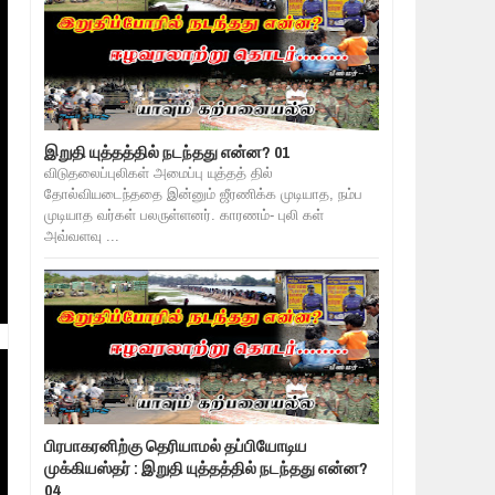
இறுதி யுத்தத்தில் நடந்தது என்ன? 01
விடுதலைப்புலிகள் அமைப்பு யுத்தத் தில்
தோல்வியடைந்ததை இன்னும் ஜீரணிக்க முடியாத, நம்ப
முடியாத வர்கள் பலருள்ளனர். காரணம்- புலி கள்
அவ்வளவு ...
பிரபாகரனிற்கு தெரியாமல் தப்பியோடிய
முக்கியஸ்தர் : இறுதி யுத்தத்தில் நடந்தது என்ன?
04