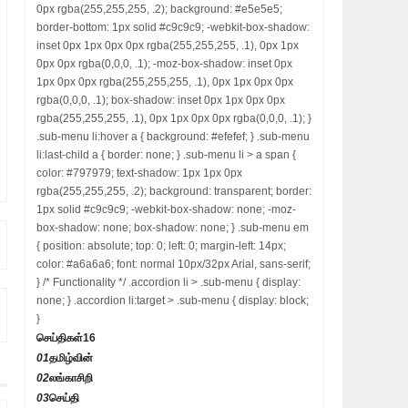
0px rgba(255,255,255, .2); background: #e5e5e5;
border-bottom: 1px solid #c9c9c9; -webkit-box-shadow:
inset 0px 1px 0px 0px rgba(255,255,255, .1), 0px 1px
0px 0px rgba(0,0,0, .1); -moz-box-shadow: inset 0px
1px 0px 0px rgba(255,255,255, .1), 0px 1px 0px 0px
rgba(0,0,0, .1); box-shadow: inset 0px 1px 0px 0px
rgba(255,255,255, .1), 0px 1px 0px 0px rgba(0,0,0, .1); }
.sub-menu li:hover a { background: #efefef; } .sub-menu
li:last-child a { border: none; } .sub-menu li > a span {
color: #797979; text-shadow: 1px 1px 0px
rgba(255,255,255, .2); background: transparent; border:
1px solid #c9c9c9; -webkit-box-shadow: none; -moz-
box-shadow: none; box-shadow: none; } .sub-menu em
{ position: absolute; top: 0; left: 0; margin-left: 14px;
color: #a6a6a6; font: normal 10px/32px Arial, sans-serif;
} /* Functionality */ .accordion li > .sub-menu { display:
none; } .accordion li:target > .sub-menu { display: block;
}
செய்திகள்
16
01
தமிழ்வின்
02
லங்காசிறி
03
செய்தி