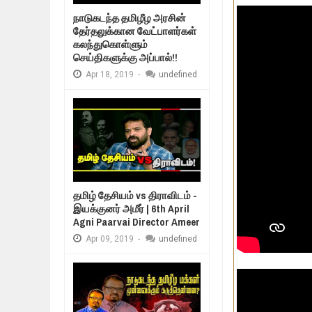
Mar
06,
2019
நாடுகடந்த தமிழீழ அரசின்
MORE INTERNATIONAL NGOS ARE 
தேர்தலுக்கான வேட்பாளர்கள்
Feb
26,
2019
கலந்துகொள்ளும்
உறவுப்பாலம் (பாகம் 
செய்திகளுக்கு அப்பால்!!
குடும்பத்தின் கண்
நிர்க்கதி ஆக்கப்பட்டவர்களின் நீளும்
Feb
24,
2019
Apr
18,
2019
-
undefined
உலக நாடுகளே கண்டு அஞ்சும் தமிழ
Feb
22,
2019
நாடுகடந்த தமிழீழ அரசாங்கத்தின் பிர
Feb
22,
2019
தமிழ் தேசியம் vs திராவிடம் -
இயக்குனர் அமீர் | 6th April
Agni Paarvai Director Ameer
Apr
09,
2019
-
undefined