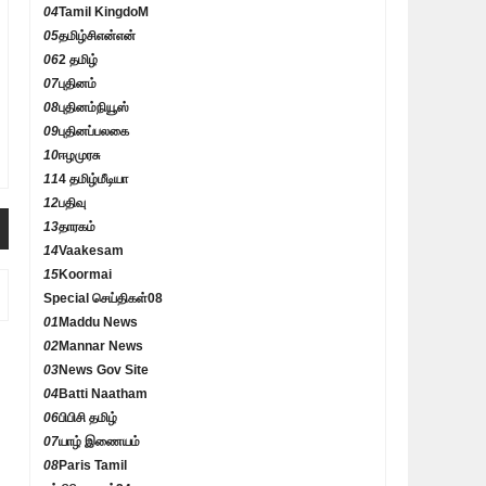
04
Tamil KingdoM
05
தமிழ்சிஎன்என்
06
2 தமிழ்
07
புதினம்
08
புதினம்நியூஸ்
09
புதினப்பலகை
10
ஈழமுரசு
11
4 தமிழ்மீடியா
12
பதிவு
13
தாரகம்
14
Vaakesam
15
Koormai
Special செய்திகள்
08
01
Maddu News
02
Mannar News
03
News Gov Site
04
Batti Naatham
06
பிபிசி தமிழ்
07
யாழ் இணையம்
08
Paris Tamil