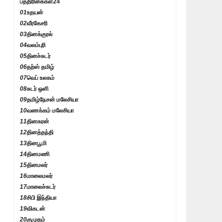
பத்திரிகைகள்
24
01
உதயன்
02
வீரகேசரி
03
தினக்குரல்
04
வலம்புரி
05
தினச்சுடர்
06
தற்ஸ் தமிழ்
07
வெப் உலகம்
08
சுடர் ஒளி
09
தமிழ்நேசன் மலேசியா
10
வணக்கம் மலேசியா
11
தினகரன்
12
தினத்தந்தி
13
தினபூமி
14
தினமணி
15
தினமலர்
16
மாலைமலர்
17
மாலைச்சுடர்
18
சிபி இந்தியா
19
விகடன்
20
குமுதம்