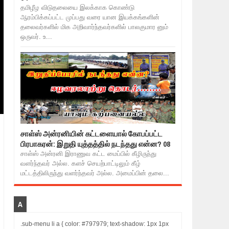
தமிழீழ விடுதலையை இலக்காக கொண்டு
ஆரம்பிக்கப்பட்ட முப்பது வரை யான இயக்கங்களின்
தலைவர்களில் மிக அறிவார்ந்தவர்களில் பாலகுமார னும்
ஒருவர். உ...
சாள்ஸ் அன்ரனியின் கட்டளையால் கோபப்பட்ட
பிரபாகரன்: இறுதி யுத்தத்தில் நடந்தது என்ன? 08
சாள்ஸ் அன்ரனி இராணுவ கட்ட மைப்பில் கீழிருந்து
வளர்ந்தவர் அல்ல. களச் செயற்பாட்டிலும் கீழ்
மட்டத்திலிருந்து வளர்ந்தவர் அல்ல. அமைப்பின் தலை...
A
.sub-menu li a { color: #797979; text-shadow: 1px 1px