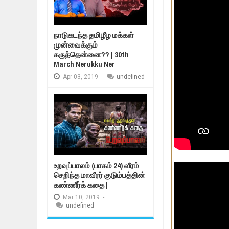
நாடுகடந்த தமிழீழ மக்கள்
முன்வைக்கும்
கருத்தென்னை?? | 30th
March Nerukku Ner
Apr
03,
2019
-
undefined
உறவுப்பாலம் (பாகம் 24) வீரம்
செறிந்த மாவீரர் குடும்பத்தின்
கண்ணீர்க் கதை |
Mar
10,
2019
-
undefined