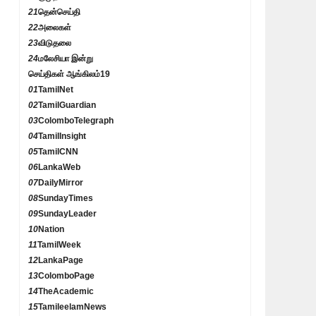
21
தென்செய்தி
22
அலைகள்
23
விடுதலை
24
மலேசியா இன்று
செய்திகள் ஆங்கிலம்
19
01
TamilNet
02
TamilGuardian
03
ColomboTelegraph
04
TamilInsight
05
TamilCNN
06
LankaWeb
07
DailyMirror
08
SundayTimes
09
SundayLeader
10
Nation
11
TamilWeek
12
LankaPage
13
ColomboPage
14
TheAcademic
15
TamileelamNews