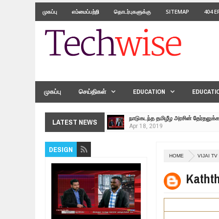
முகப்பு
எம்மைப்பற்றி
தொடர்புகளுக்கு
SITEMAP
404 
முகப்பு
செய்திகள்
EDUCATION
EDUCATI
நாடுகடந்த தமிழீழ அரசின் தேர்தலுக்
Apr
18,
2019
தமிழ் தேசியம் VS திராவிடம் - இயக்
LATEST NEWS
Apr
09,
2019
நாடுகடந்த தமிழீழ மக்கள் முன்வைக
DESIGN
Apr
03,
2019
HOME
VIJAI TV
உறவுப்பாலம் (பாகம் 24) வீரம் செறிந்த 
Kathth
Mar
10,
2019
ஸ்ரீலங்கா ராணுவத்திடம் கையளிக்கப்
Mar
07,
2019
மக்கள் போராட்டம் ஜெனீவாவிலிருந்து