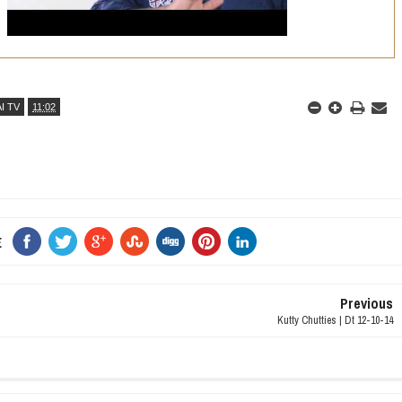
AI TV
11:02
E
Previous
Kutty Chutties | Dt 12-10-14