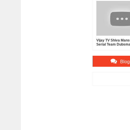
Vijay TV Shiva Mans
Serial Team Dubsm
- Tamil Dubsmash
Blog
Item Reviewed:
Kath