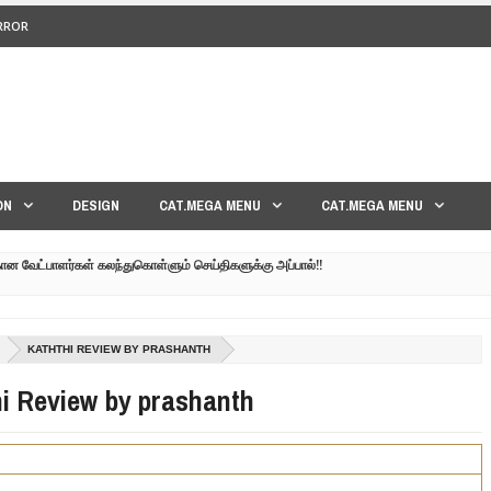
ERROR
<>
ON
DESIGN
CAT.MEGA MENU
CAT.MEGA MENU
கான வேட்பாளர்கள் கலந்துகொள்ளும் செய்திகளுக்கு அப்பால்!!
குனர் அமீர் | 6TH APRIL AGNI PAARVAI DIRECTOR AMEER
்கும் கருத்தென்னை?? | 30TH MARCH NERUKKU NER
KATHTHI REVIEW BY PRASHANTH
மாவீரர் குடும்பத்தின் கண்ணீர்க் கதை |
i Review by prashanth
பட்ட உறவுகளுக்கு நடந்தது என்ன??| GENEVA LIVE PART-02
 நேரலை!! | GENEVA LIVE PART-03 | SRI LANKA