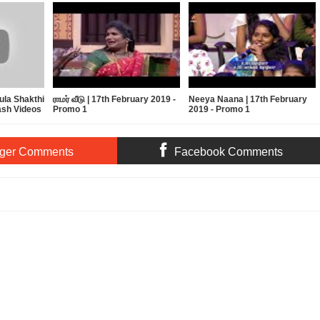
ula Shakthi
ராமர் வீடு | 17th February 2019 -
Neeya Naana | 17th February
ash Videos
Promo 1
2019 - Promo 1
ger Comments
Facebook Comments
thi Review by prashanth
Rating:
5
Reviewed By:
Bagalavan